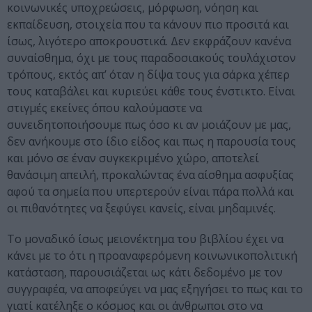
κοινωνικές υποχρεώσεις, μόρφωση, νόηση και
εκπαίδευση, στοιχεία που τα κάνουν πιο προσιτά και
ίσως, λιγότερο αποκρουστικά. Δεν εκφράζουν κανένα
συναίσθημα, όχι με τους παραδοσιακούς τουλάχιστον
τρόπους, εκτός απ’ όταν η δίψα τους για σάρκα χέπερ
τους καταβάλει και κυριεύει κάθε τους ένστικτο. Είναι
στιγμές εκείνες όπου καλούμαστε να
συνειδητοποιήσουμε πως όσο κι αν μοιάζουν με μας,
δεν ανήκουμε στο ίδιο είδος και πως η παρουσία τους
και μόνο σε έναν συγκεκριμένο χώρο, αποτελεί
θανάσιμη απειλή, προκαλώντας ένα αίσθημα ασφυξίας
αφού τα σημεία που υπερτερούν είναι πάρα πολλά και
οι πιθανότητες να ξεφύγει κανείς, είναι μηδαμινές.
Το μοναδικό ίσως μειονέκτημα του βιβλίου έχει να
κάνει με το ότι η προαναφερόμενη κοινωνικοπολιτική
κατάσταση, παρουσιάζεται ως κάτι δεδομένο με τον
συγγραφέα, να αποφεύγει να μας εξηγήσει το πως και το
γιατί κατέληξε ο κόσμος και οι άνθρωποι στο να