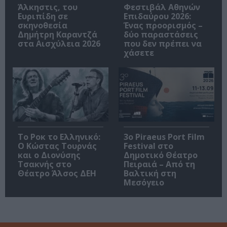
Άλκηστις, του
Φεστιβάλ Αθηνών
Ευριπίδη σε
Επιδαύρου 2026:
σκηνοθεσία
Ένας προορισμός –
Δημήτρη Καραντζά
δύο παραστάσεις
στα Αισχύλεια 2026
που δεν πρέπει να
χάσετε
Το Ροκ το Ελληνικό:
3o Piraeus Port Film
Ο Κώστας Τουρνάς
Festival στο
και ο Διονύσης
Δημοτικό Θέατρο
Τσακνής στο
Πειραιά – Από τη
Θέατρο Άλσος ΔΕΗ
Βαλτική στη
Μεσόγειο