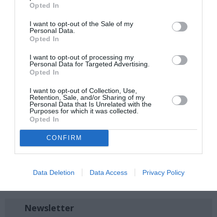
συνδυασμό ειδών που σε προκαλεί να σκεφτείς και να
Opted In
αγωνιστείς για να επιβιώσεις.
I want to opt-out of the Sale of my
Personal Data.
Το βιβλίο του Andrew Fukuda, Το Κυνήγι, κυκλοφορεί από
Opted In
τις εκδόσεις Μεταίχμιο.
I want to opt-out of processing my
Personal Data for Targeted Advertising.
Ακολουθήστε το Culturenow.gr στο
Google News
και
Opted In
μάθετε πρώτοι όλες τις ειδήσεις
I want to opt-out of Collection, Use,
Retention, Sale, and/or Sharing of my
Δείτε όλα τα
τελευταία νέα
για την Τέχνη και τον
Personal Data that Is Unrelated with the
Πολιτισμό στο
Culturenow.gr
Purposes for which it was collected.
Opted In
Νέοι Διαγωνισμοί
❯
CONFIRM
Tags
Data Deletion
Data Access
Privacy Policy
ΕΚΔΟΣΕΙΣ ΜΕΤΑΙΧΜΙΟ
Newsletter