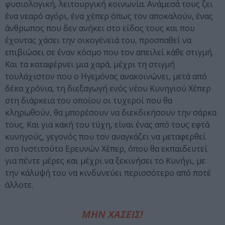
φυσιολογική, λειτουργική κοινωνία. Ανάμεσά τους ζει
ένα νεαρό αγόρι, ένα χέπερ όπως τον αποκαλούν, ένας
άνθρωπος που δεν ανήκει στο είδος τους και που
έχοντας χάσει την οικογένειά του, προσπαθεί να
επιβιώσει σε έναν κόσμο που τον απειλεί κάθε στιγμή.
Και τα καταφέρνει μια χαρά, μέχρι τη στιγμή
τουλάχιστον που ο Ηγεμόνας ανακοινώνει, μετά από
δέκα χρόνια, τη διεξαγωγή ενός νέου Κυνηγιού Χέπερ
στη διάρκεια του οποίου οι τυχεροί που θα
κληρωθούν, θα μπορέσουν να διεκδικήσουν την σάρκα
τους. Και για κακή του τύχη, είναι ένας από τους εφτά
κυνηγούς, γεγονός που τον αναγκάζει να μεταφερθεί
στο Ινστιτούτο Ερευνών Χέπερ, όπου θα εκπαιδευτεί
για πέντε μέρες και μέχρι να ξεκινήσει το Κυνήγι, με
την κάλυψή του να κινδυνεύει περισσότερο από ποτέ
άλλοτε.
ΜΗΝ ΧΑΣΕΙΣ!