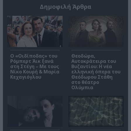
Δημοφιλή Άρθρα
O «Οιδίποδας» του
Θεοδώρα,
Ρόμπερτ Άικ ξανά
Αυτοκράτειρα του
στη Στέγη – Με τους
Βυζαντίου: Η νέα
Νίκο Κουρή & Μαρία
ελληνική όπερα του
Κεχαγιόγλου
Θεόδωρου Στάθη
στο θέατρο
Ολύμπια