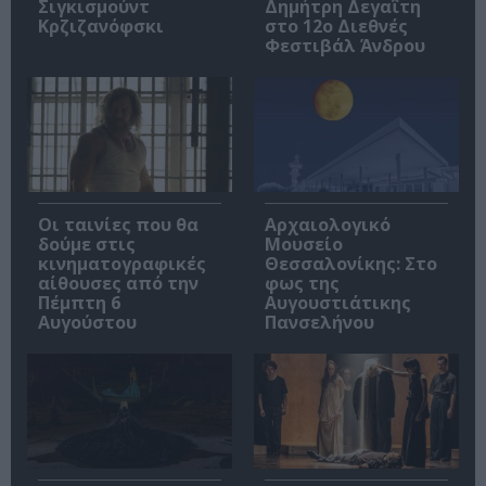
Σιγκισμούντ
Δημήτρη Δεγαΐτη
Κρζιζανόφσκι
στο 12ο Διεθνές
Φεστιβάλ Άνδρου
Οι ταινίες που θα
Αρχαιολογικό
δούμε στις
Μουσείο
κινηματογραφικές
Θεσσαλονίκης: Στο
αίθουσες από την
φως της
Πέμπτη 6
Αυγουστιάτικης
Αυγούστου
Πανσελήνου