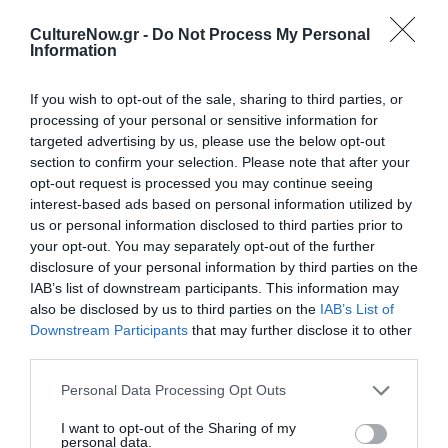
Το Κυνήγι
είναι ένα εξαιρετικά καλογραμμένο βιβλίο,
CultureNow.gr -
Do Not Process My Personal
που δεν στερείται δράσης και αγωνίας, από την πρώτη
Information
μέχρι και την τελευταία του σελίδα. Οι περιγραφές του
συγγραφέα, άκρως ρεαλιστικές και άγριες, συνθέτουν
If you wish to opt-out of the sale, sharing to third parties, or
ένα αποκρουστικό και εφιαλτικό σκηνικό μιας
processing of your personal or sensitive information for
δυστοπικής κοινωνίας που κανείς δεν ξέρει πως
targeted advertising by us, please use the below opt-out
ακριβώς εξελίχθηκε κατ’ αυτόν τον τρόπο. Ένας αγώνας
section to confirm your selection. Please note that after your
opt-out request is processed you may continue seeing
επιβίωσης αλλά και μιας βαθύτερης εσωτερικής
interest-based ads based on personal information utilized by
επιθυμίας, εκείνης του να μην ξεχάσεις ποτέ ποιος
us or personal information disclosed to third parties prior to
είσαι, από που προέρχεσαι και τι πρέπει να κάνεις. Μια
your opt-out. You may separately opt-out of the further
καθημερινή μάχη, όχι μόνο με το ίδιο το σύστημα, αλλά
disclosure of your personal information by third parties on the
με τον ίδιο σου τον εαυτό και τις βαθύτερες επιθυμίες
IAB’s list of downstream participants. This information may
σου που απειλούν κάθε ώρα και στιγμή να βγουν στην
also be disclosed by us to third parties on the
IAB’s List of
επιφάνεια και να σε εκθέσουν με κίνδυνο την ίδια σου
Downstream Participants
that may further disclose it to other
third parties.
τη ζωή. Νομίζετε πως έχετε διαβάσει κάθε πιθανή
παραλλαγή ιστοριών για βαμπίρ; Τότε, μάλλον κάνετε
Personal Data Processing Opt Outs
λάθος, γιατί το συγκεκριμένο βιβλίο δεν προσφέρει
απλά κάτι το καινούργιο, κάτι το πρωτότυπο, αλλά έναν
I want to opt-out of the Sharing of my
personal data.