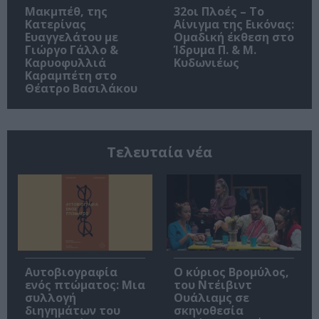
Μακμπέθ, της
32οι Πλοές – Το
Κατερίνας
Αίνιγμα της Εικόνας:
Ευαγγελάτου με
Ομαδική έκθεση στο
Γιώργο Γάλλο &
Ίδρυμα Π. & Μ.
Καρυοφυλλιά
Κυδωνιέως
Καραμπέτη στο
Θέατρο Βασιλάκου
Τελευταία νέα
Αυτοβιογραφία
O κύριος Βρομύλος,
ενός πτώματος: Μια
του Ντέιβιντ
συλλογή
Ουάλιαμς σε
διηγημάτων του
σκηνοθεσία