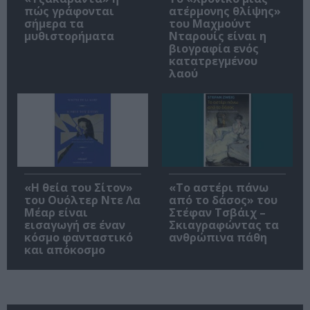
πώς γράφονται
ατέρμονης θλίψης»
σήμερα τα
του Μαχμούντ
μυθιστορήματα
Νταρουίς είναι η
βιογραφία ενός
κατατρεγμένου
λαού
«Η θεία του Σίτον»
«Το αστέρι πάνω
του Ουόλτερ Ντε Λα
από το δάσος» του
Μέαρ είναι
Στέφαν Τσβάιχ –
εισαγωγή σε έναν
Σκιαγραφώντας τα
κόσμο φανταστικό
ανθρώπινα πάθη
και απόκοσμο