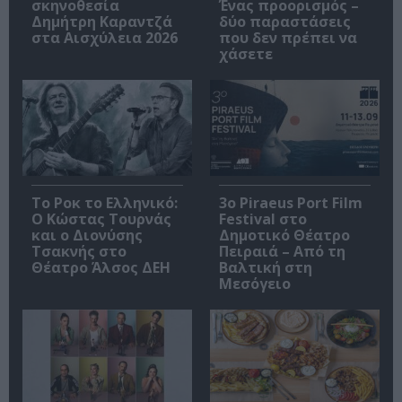
σκηνοθεσία
Ένας προορισμός –
Δημήτρη Καραντζά
δύο παραστάσεις
στα Αισχύλεια 2026
που δεν πρέπει να
χάσετε
Το Ροκ το Ελληνικό:
3o Piraeus Port Film
Ο Κώστας Τουρνάς
Festival στο
και ο Διονύσης
Δημοτικό Θέατρο
Τσακνής στο
Πειραιά – Από τη
Θέατρο Άλσος ΔΕΗ
Βαλτική στη
Μεσόγειο