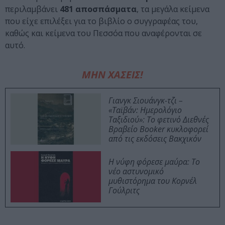
περιλαμβάνει
481 αποσπάσματα
, τα μεγάλα κείμενα
που είχε επιλέξει για το βιβλίο ο συγγραφέας του,
καθώς και κείμενα του Πεσσόα που αναφέρονται σε
αυτό.
ΜΗΝ ΧΑΣΕΙΣ!
Γιανγκ Σιουάνγκ-τζι –
«Ταϊβάν: Ημερολόγιο
Ταξιδιού»: Το φετινό Διεθνές
Βραβείο Booker κυκλοφορεί
από τις εκδόσεις Βακχικόν
Η νύφη φόρεσε μαύρα: Το
νέο αστυνομικό
μυθιστόρημα του Κορνέλ
Γούλριτς