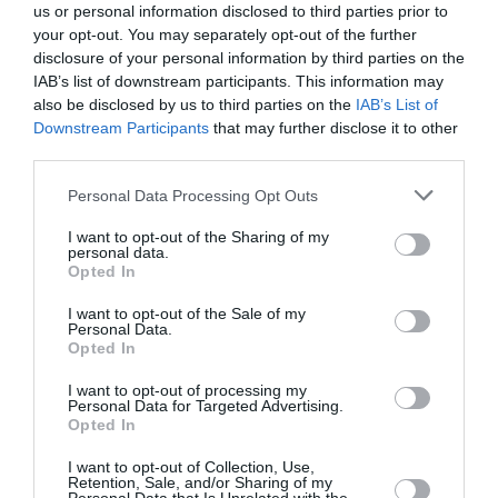
us or personal information disclosed to third parties prior to
ΦΕΡΝΑΝΤΟ ΠΕΣΣΟΑ
your opt-out. You may separately opt-out of the further
disclosure of your personal information by third parties on the
Newsletter
IAB’s list of downstream participants. This information may
also be disclosed by us to third parties on the
IAB’s List of
Κάθε βδομάδα στο e-mail σας τα τελευταία νέα για
Downstream Participants
that may further disclose it to other
την Τέχνη και τον Πολιτισμό!
third parties.
Personal Data Processing Opt Outs
I want to opt-out of the Sharing of my
personal data.
Opted In
Ακολουθήστε το Culturenow.gr
I want to opt-out of the Sale of my
Personal Data.
Opted In
I want to opt-out of processing my
Σχετικά Άρθρα
Personal Data for Targeted Advertising.
Opted In
I want to opt-out of Collection, Use,
Retention, Sale, and/or Sharing of my