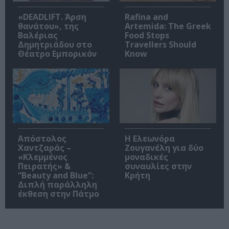
«DEADLIFT. Άρση
Rafina and
θανάτου», της
Artemida: The Greek
Βαλέριας
Food Stops
Δημητριάδου στο
Travellers Should
Θέατρο Εμπορικόν
Know
Απόστολος
Η Ελεωνόρα
Χαντζαράς –
Ζουγανέλη για δύο
«Κλεμμένος
μοναδικές
Πειρατής» &
συναυλίες στην
“Beauty and Blue”:
Κρήτη
Διπλή παράλληλη
έκθεση στην Πάτμο