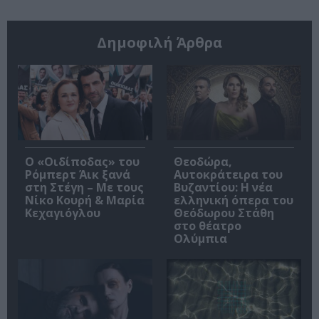
Δημοφιλή Άρθρα
O «Οιδίποδας» του
Θεοδώρα,
Ρόμπερτ Άικ ξανά
Αυτοκράτειρα του
στη Στέγη – Με τους
Βυζαντίου: Η νέα
Νίκο Κουρή & Μαρία
ελληνική όπερα του
Κεχαγιόγλου
Θεόδωρου Στάθη
στο θέατρο
Ολύμπια