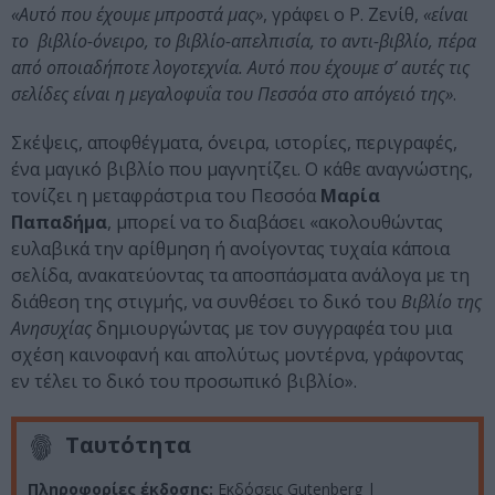
«Αυτό που έχουμε μπροστά μας»
, γράφει ο Ρ. Ζενίθ,
«είναι
το βιβλίο-όνειρο, το βιβλίο-απελπισία, το αντι-βιβλίο, πέρα
από οποιαδήποτε λογοτεχνία. Αυτό που έχουμε σ’ αυτές τις
σελίδες είναι η μεγαλοφυΐα του Πεσσόα στο απόγειό της»
.
Σκέψεις, αποφθέγματα, όνειρα, ιστορίες, περιγραφές,
ένα μαγικό βιβλίο που μαγνητίζει. Ο κάθε αναγνώστης,
τονίζει η μεταφράστρια του Πεσσόα
Μαρία
Παπαδήμα
, μπορεί να το διαβάσει «ακολουθώντας
ευλαβικά την αρίθμηση ή ανοίγοντας τυχαία κάποια
σελίδα, ανακατεύοντας τα αποσπάσματα ανάλογα με τη
διάθεση της στιγμής, να συνθέσει το δικό του
Βιβλίο της
Ανησυχίας
δημιουργώντας με τον συγγραφέα του μια
σχέση καινοφανή και απολύτως μοντέρνα, γράφοντας
εν τέλει το δικό του προσωπικό βιβλίο».
Ταυτότητα
Πληροφορίες έκδοσης:
Εκδόσεις Gutenberg |