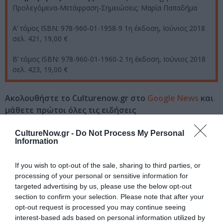
Προλεγόμενα-Μετάφραση-Σημειώσε
ις: Μαρία Παπαδήμα
Α’ τόμος
ISBN: 978-960-01-1958-9 1η έκδοση, Ιούνιος 2018
σελ. 421, 19,00 €
Β’ τόμος
ISBN: 978-960-01-1960-2 1η έκδοση, Ιούνιος 2018
σελ. 423, 19,00 €
Ακολουθήστε το Culturenow.gr στο
Google News
και
μάθετε πρώτοι όλες τις ειδήσεις
Δείτε όλα τα
τελευταία νέα
για την Τέχνη και τον
CultureNow.gr -
Do Not Process My Personal
Information
Πολιτισμό στο
Culturenow.gr
If you wish to opt-out of the sale, sharing to third parties, or
Νέοι Διαγωνισμοί
❯
processing of your personal or sensitive information for
targeted advertising by us, please use the below opt-out
Tags
section to confirm your selection. Please note that after your
opt-out request is processed you may continue seeing
ΕΚΔΟΣΕΙΣ GUTENBERG
ΠΕΖΟΓΡΑΦΙΑ
interest-based ads based on personal information utilized by