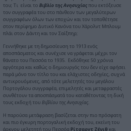
του; Τι είναι το
Βιβλίο της
Ανησυχίας
που εκτόξευσε
τον συγγραφέα του στο πάνθεον των μεγαλύτερων
συγγραφέων όλων των εποχών και τον τοποθέτησε
στον περίφημο Δυτικό Kανόνα του Χάρολντ Μπλουμ
πλάι στον Δάντη και τον Σαίξπηρ;
Γεννήθηκε με τη δημοσίευση το 1913 ενός
αποσπάσματος και συνέχισε να γράφεται μέχρι τον
θάνατο του Πεσσόα το 1935. Εκδόθηκε 50 χρόνια
αργότερα και καθώς ο δημιουργός του δεν είχε αφήσει
παρά μόνο τον τίτλο του και ελάχιστες οδηγίες, συχνά
αντικρουόμενες, από τότε μελετητές του μεγάλου
Πορτογάλου συγγραφέα, επιμελητές και μεταφραστές
συνθέτουν τα αποσπάσματά του καταθέτοντας τη δική
τους εκδοχή του
Βιβλίου της Ανησυχίας
.
Η παρούσα μετάφραση βασίζεται στην πιο πρόσφατη
και πιο έγκυρη πορτογαλική εκδοχή του, εκείνη του
άοκνου μελετητή του Πεσσόα
Ρίτσαρντ Ζένιθ
και