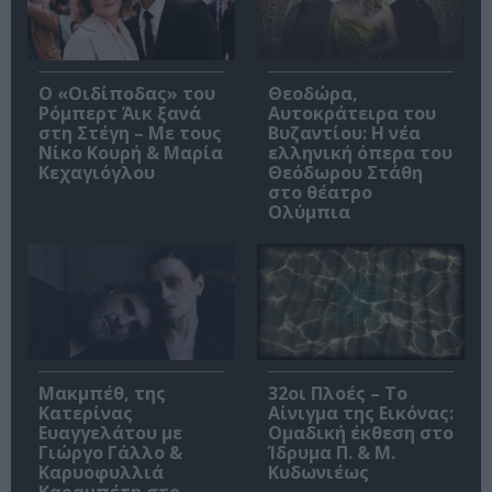
O «Οιδίποδας» του
Θεοδώρα,
Ρόμπερτ Άικ ξανά
Αυτοκράτειρα του
στη Στέγη – Με τους
Βυζαντίου: Η νέα
Νίκο Κουρή & Μαρία
ελληνική όπερα του
Κεχαγιόγλου
Θεόδωρου Στάθη
στο θέατρο
Ολύμπια
Μακμπέθ, της
32οι Πλοές – Το
Κατερίνας
Αίνιγμα της Εικόνας:
Ευαγγελάτου με
Ομαδική έκθεση στο
Γιώργο Γάλλο &
Ίδρυμα Π. & Μ.
Καρυοφυλλιά
Κυδωνιέως