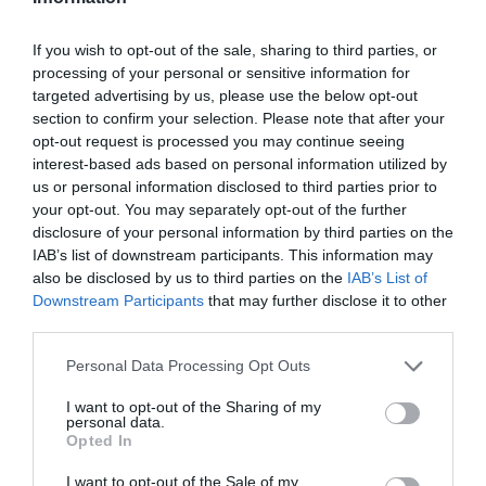
ακριβώς όπως ο Ντοστογιέφσκι έγραφε πριν χρόνια.
Καθόλου τυχαίο της επιτυχίας του λογοτεχνικού της
If you wish to opt-out of the sale, sharing to third parties, or
εγχειρήματος είναι το αποκαλυπτικό γεγονός της
processing of your personal or sensitive information for
προσπάθειας φίμωσης της συγγραφέως από τους
targeted advertising by us, please use the below opt-out
section to confirm your selection. Please note that after your
κύκλους που λαχταρούν για αδράνεια και πλήρη
opt-out request is processed you may continue seeing
αποστόμωση οποιασδήποτε έκφρασής της. Η κάθε
interest-based ads based on personal information utilized by
μορφή όμως αντίστασης έχει τέτοια ορμή που τα νερά
us or personal information disclosed to third parties prior to
της παρασέρνουν στο διάβα τους κάθε εμπόδιο,
your opt-out. You may separately opt-out of the further
προσμένοντας την κάθαρση. Ο λόγος της Κλιουτσάροβα
disclosure of your personal information by third parties on the
έχει λόγο να λέγεται.
IAB’s list of downstream participants. This information may
also be disclosed by us to third parties on the
IAB’s List of
“Εμείς ξέρουμε μόνο εκείνο που κρατάμε στη μνήμη μας, και
Downstream Participants
that may further disclose it to other
third parties.
όχι εκείνο που γράφτηκε στο χαρτί”
Personal Data Processing Opt Outs
I want to opt-out of the Sharing of my
Το βιβλίο της Ναταλία Κλιουτσάροβα,
Ρωσία
personal data.
Opted In
Βαγόνι τρίτης θέσεως, κυκλοφορεί από τις
εκδόσεις Καστανιώτη.
I want to opt-out of the Sale of my