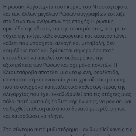
Η ρώσικη λογοτεχνία του Γκόρκι, του Ντοστογιέφσκι
και των άλλων μεγάλων Ρώσων συγγραφέων εστίαζε
στα δεινά των ανθρώπων της εποχής. Η ρώσικη
αρκούδα της αδικίας και της στασιμότητας, που με τα
νύχια της πνίγει κάθε διαφορετικό και κατατροπώνει
καθετί που υπόσχεται αλλαγή και μεταβολή, δεν
κοιμήθηκε ποτέ και βρίσκεται σήμερα όσο ποτέ
επικίνδυνη να απειλεί τον σεβασμό και την
αξιοπρέπεια των Ρώσων και όχι μόνο πολιτών. Η
Κλιουτσάροβα αποτελεί μία νέα φωνή, φερέλπιδα,
επαναστατική και αναγκαία γιατί χρειάζεται η σιωπή,
που το σύγχρονο καπιταλιστικό καθεστώς-τέρας της
ολιγαρχίας που έχει εγκαθιδρυθεί από τις στάχτες μίας
πάλαι ποτέ κραταιάς Σοβιετικής Ένωσης, να ραγίσει και
να δεχθεί επίθεση από όποιο δυνατό μετερίζι μήπως
και κατορθώσει να πληγεί.
Στο σύντομο αυτό μυθιστόρημα – αν θυμηθεί κανείς τις