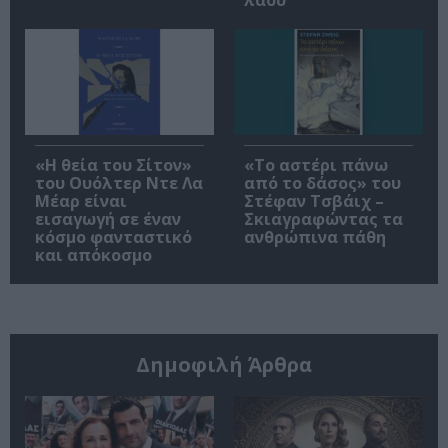
«Η θεία του Σίτον»
«Το αστέρι πάνω
του Ουόλτερ Ντε Λα
από το δάσος» του
Μέαρ είναι
Στέφαν Τσβάιχ –
εισαγωγή σε έναν
Σκιαγραφώντας τα
κόσμο φανταστικό
ανθρώπινα πάθη
και απόκοσμο
Δημοφιλή Άρθρα