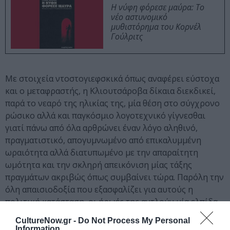
Η νύφη φόρεσε μαύρα: Το
νέο αστυνομικό
μυθιστόρημα του Κορνέλ
Γούλριτς
Με στοιχεία ντοστογιεφσκικά όπως αναφέρει εύστοχα
και ο μεταφραστής, η Κλιουτσάροβα δίκαια διεκδικεί,
παρά το νεαρό της ηλικίας της, μία θέση στο σύγχρονο
ρώσικο αλλά και παγκόσμιο λογοτεχνικό γίγνεσθαι
γιατί πάνω από όλα αρθρώνει έναν λόγο αληθινό,
πραγματιστικό, απογυμνωμένο από επικαλυμμένη
ωραιότητα αλλά διατυπωμένο με την απαραίτητη
ωμότητα και την σκληρή απεικόνιση μίας τάξης
πραγμάτων ακριβώς όπως συμβαίνει τώρα. Παρόλη την
όλη απαισιοδοξία που εξασφαλίζει για αυτούς η
πολιτική κατάσταση, οι ήρωές της αντλούν μία ελπίδα
από την ίδια την ζωή γιατί η λύπη πάντα θα
CultureNow.gr -
Do Not Process My Personal
εναλλάσσεται με την χαρά και το φως με το σκοτάδι
Information