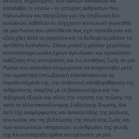
εκτενείς δημιουργίες των παλιών δασκάλων θα
καταλάβει τι εννοώ – οι ιστορίες ανθρώπων που
παλινωδούν και πασχίζουν για την επιβίωση δεν
κολακεύει καθόλου το σύγχρονο κοινωνικό γίγνεσθαι
σε μία Ρωσία που υποτίθεται πως έχει προοδεύσει και
εξελιχθεί αλλά τα γεγονότα και τα δεδομένα μάλλον το
αντίθετο διαλαλούν. Σάπια μυαλά ή μάλλον χειρότερα
κουτοπόνηρα μυαλά έχουν αγκυλώσει και προκαλέσει
καθίζηση στις νοοτροπίες και τις συνθήκες ζωής σε μία
Ρωσία που ανέκαθεν επιχειρούσε να αναγεννηθεί μετά
την αιμοσταγή Οκτωβριανή επανάσταση και τα
παραλειπόμενά της, την σταλινική καταβαράθρωση της
ανθρώπινης ύπαρξης με τα βασανιστήρια και την
σιβηρική εξορία και τέλος την ντροπή της πτώσης της
κατά τα άλλα παντοδύναμης Σοβιετικής Ένωσης. Και
αντί της αναμόρφωσης και ανασύνταξης της ρώσικης
κοινωνίας και της βελτίωσης της ποιότητας ζωής και
των κοινωνικών υπηρεσιών, οι άνθρωποι της γενιάς
της Κλιουτσάροβα ήρθαν αντιμέτωποι με μία