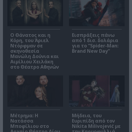
Ο Θάνατος και η
Εισπράξεις πάνω
Κόρη, του Άριελ
από 1 δισ. δολάρια
Ντόρφμαν σε
για το “Spider-Man:
σκηνοθεσία
Brand New Day”
Μανώλη Δούνια και
Αιμίλιου Χειλάκη
στο Θέατρο Αθηνών
Μέτρημα: Η
Μήδεια, του
Νατάσσα
Ευριπίδη από τον
Μποφίλιου στο
Nikita Milivojević με
Αρχαίο Θέατρο Δίου
την Καρυοφυλλιά