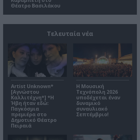
Καραμπέτη στο
Θέατρο Βασιλάκου
Τελευταία νέα
Artist Unknown*
Η Μουσική
[Αγνώστου
Τεχνόπολη 2026
Καλλιτέχνη*] *Η
υποδέχεται έναν
Ήβη ήταν εδώ:
δυναμικό
Παγκόσμια
συναυλιακό
πρεμιέρα στο
Σεπτέμβριο!
Δημοτικό Θέατρο
Πειραιά