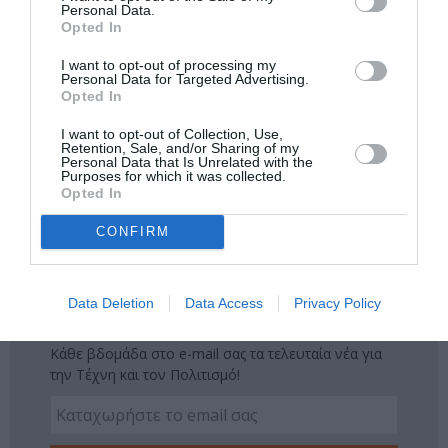
Personal Data.
Opted In
Ακολουθήστε το Culturenow.gr στο
Google News
και
μάθετε πρώτοι όλες τις ειδήσεις
I want to opt-out of processing my
Personal Data for Targeted Advertising.
Opted In
Δείτε όλα τα
τελευταία νέα
για την Τέχνη και τον
Πολιτισμό στο
Culturenow.gr
I want to opt-out of Collection, Use,
Retention, Sale, and/or Sharing of my
Personal Data that Is Unrelated with the
Νέοι Διαγωνισμοί
❯
Purposes for which it was collected.
Opted In
Tags
CONFIRM
ΕΚΔΟΣΕΙΣ ΚΑΣΤΑΝΙΩΤΗ
Data Deletion
Data Access
Privacy Policy
Newsletter
Κάθε βδομάδα στο e-mail σας τα τελευταία νέα για
την Τέχνη και τον Πολιτισμό!