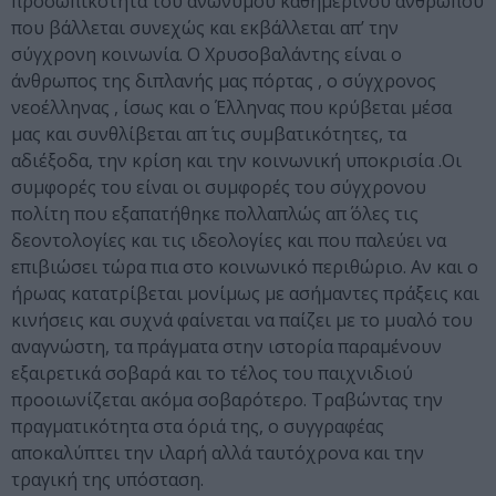
προσωπικότητα του ανώνυμου καθημερινού ανθρώπου
που βάλλεται συνεχώς και εκβάλλεται απ’ την
σύγχρονη κοινωνία. Ο Χρυσοβαλάντης είναι ο
άνθρωπος της διπλανής μας πόρτας , ο σύγχρονος
νεοέλληνας , ίσως και ο Έλληνας που κρύβεται μέσα
μας και συνθλίβεται απ΄ τις συμβατικότητες, τα
αδιέξοδα, την κρίση και την κοινωνική υποκρισία .Οι
συμφορές του είναι οι συμφορές του σύγχρονου
πολίτη που εξαπατήθηκε πολλαπλώς απ΄ όλες τις
δεοντολογίες και τις ιδεολογίες και που παλεύει να
επιβιώσει τώρα πια στο κοινωνικό περιθώριο. Αν και ο
ήρωας κατατρίβεται μονίμως με ασήμαντες πράξεις και
κινήσεις και συχνά φαίνεται να παίζει με το μυαλό του
αναγνώστη, τα πράγματα στην ιστορία παραμένουν
εξαιρετικά σοβαρά και το τέλος του παιχνιδιού
προοιωνίζεται ακόμα σοβαρότερο. Τραβώντας την
πραγματικότητα στα όριά της, ο συγγραφέας
αποκαλύπτει την ιλαρή αλλά ταυτόχρονα και την
τραγική της υπόσταση.