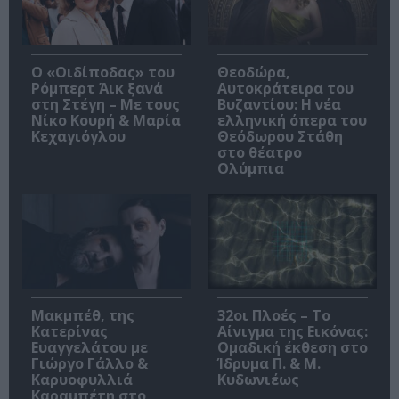
O «Οιδίποδας» του
Θεοδώρα,
Ρόμπερτ Άικ ξανά
Αυτοκράτειρα του
στη Στέγη – Με τους
Βυζαντίου: Η νέα
Νίκο Κουρή & Μαρία
ελληνική όπερα του
Κεχαγιόγλου
Θεόδωρου Στάθη
στο θέατρο
Ολύμπια
Μακμπέθ, της
32οι Πλοές – Το
Κατερίνας
Αίνιγμα της Εικόνας:
Ευαγγελάτου με
Ομαδική έκθεση στο
Γιώργο Γάλλο &
Ίδρυμα Π. & Μ.
Καρυοφυλλιά
Κυδωνιέως
Καραμπέτη στο