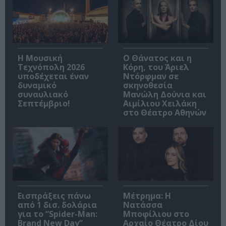
Η Μουσική
Ο Θάνατος και η
Τεχνόπολη 2026
Κόρη, του Άριελ
υποδέχεται έναν
Ντόρφμαν σε
δυναμικό
σκηνοθεσία
συναυλιακό
Μανώλη Δούνια και
Σεπτέμβριο!
Αιμίλιου Χειλάκη
στο Θέατρο Αθηνών
Εισπράξεις πάνω
Μέτρημα: Η
από 1 δισ. δολάρια
Νατάσσα
για το “Spider-Man:
Μποφίλιου στο
Brand New Day”
Αρχαίο Θέατρο Δίου