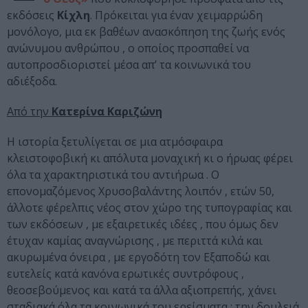
εκδόσεις
Κίχλη
. Πρόκειται για έναν χειμαρρώδη
μονόλογο, μια εκ βαθέων ανασκόπηση της ζωής ενός
ανώνυμου ανθρώπου , ο οποίος προσπαθεί να
αυτοπροσδιοριστεί μέσα απ’ τα κοινωνικά του
αδιέξοδα.
Από την
Κατερίνα Καριζώνη
Η ιστορία ξετυλίγεται σε μια ατμόσφαιρα
κλειστοφοβική κι απόλυτα μοναχική κι ο ήρωας φέρει
όλα τα χαρακτηριστικά του αντιήρωα . Ο
επονομαζόμενος Χρυσοβαλάντης λοιπόν , ετών 50,
άλλοτε φέρελπις νέος στον χώρο της τυπογραφίας και
των εκδόσεων , με εξαιρετικές ιδέες , που όμως δεν
έτυχαν καμίας αναγνώρισης , με περιττά κιλά και
ακυρωμένα όνειρα , με εργοδότη τον Εξαποδώ και
ευτελείς κατά κανόνα ερωτικές συντρόφους ,
θεοσεβούμενος και κατά τα άλλα αξιοπρεπής, χάνει
σταδιακά όλα τα κοινωνικά του ερείσματα : την δουλειά