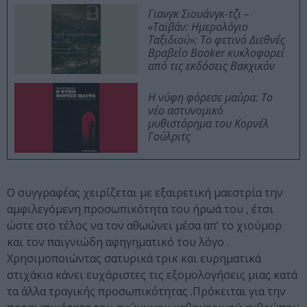
Γιανγκ Σιουάνγκ-τζι –
«Ταϊβάν: Ημερολόγιο
Ταξιδιού»: Το φετινό Διεθνές
Βραβείο Booker κυκλοφορεί
από τις εκδόσεις Βακχικόν
Η νύφη φόρεσε μαύρα: Το
νέο αστυνομικό
μυθιστόρημα του Κορνέλ
Γούλριτς
Ο συγγραφέας χειρίζεται με εξαιρετική μαεστρία την
αμφιλεγόμενη προσωπικότητα του ήρωά του , έτσι
ώστε στο τέλος να τον αθωώνει μέσα απ’ το χιούμορ
και τον παιγνιώδη αφηγηματικό του λόγο .
Χρησιμοποιώντας σατυρικά τρικ και ευρηματικά
στιχάκια κάνει ευχάριστες τις εξομολογήσεις μιας κατά
τα άλλα τραγικής προσωπικότητας .Πρόκειται για την