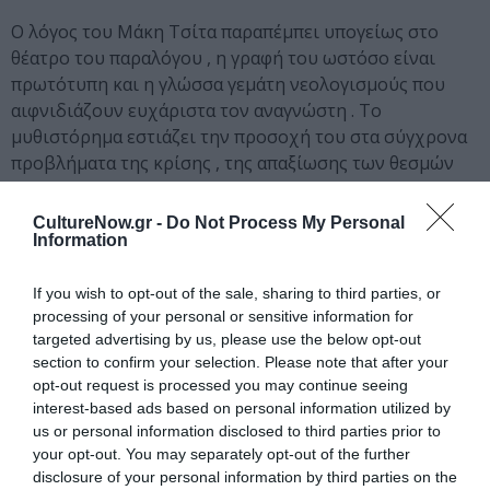
Ο λόγος του Μάκη Τσίτα παραπέμπει υπογείως στο
θέατρο του παραλόγου , η γραφή του ωστόσο είναι
πρωτότυπη και η γλώσσα γεμάτη νεολογισμούς που
αιφνιδιάζουν ευχάριστα τον αναγνώστη . Το
μυθιστόρημα εστιάζει την προσοχή του στα σύγχρονα
προβλήματα της κρίσης , της απαξίωσης των θεσμών
και των κανόνων ζωής, της φτώχειας και του
εξευτελισμού του ανθρώπινου προσώπου . Καταφέρνει
CultureNow.gr -
Do Not Process My Personal
ωστόσο να τα περάσει όλα αυτά με χιούμορ και
Information
υφέρπουσα αισιοδοξία για την αξία της ανθρώπινης
ζωής και να μας δώσει ένα μυθιστόρημα που
If you wish to opt-out of the sale, sharing to third parties, or
processing of your personal or sensitive information for
διαβάζεται με μεγάλο ενδιαφέρον . Αν και τον Μάκη
targeted advertising by us, please use the below opt-out
Τσίτα τον γνωρίζαμε μέχρι τώρα ως δεινό παραμυθά ,
section to confirm your selection. Please note that after your
σ’ αυτό το βιβλίο του τον ανακαλύπτουμε εκ νέου ως
opt-out request is processed you may continue seeing
έναν ικανότατο πεζογράφο.
interest-based ads based on personal information utilized by
us or personal information disclosed to third parties prior to
Το βιβλίο του Μάκη Τσίτα, με τίτλο “Μάρτυς μου ο
your opt-out. You may separately opt-out of the further
Θεός”, κυκλοφορεί από τις Εκδόσεις Κίχλη.
disclosure of your personal information by third parties on the