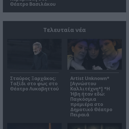
Θέατρο Βασιλάκου
Τελευταία νέα
Σταύρος Ξαρχάκος:
Artist Unknown*
Ταξίδι στο φως στο
[Αγνώστου
Θέατρο Λυκαβηττού
Καλλιτέχνη*] *Η
Ήβη ήταν εδώ:
Παγκόσμια
πρεμιέρα στο
Δημοτικό Θέατρο
Πειραιά