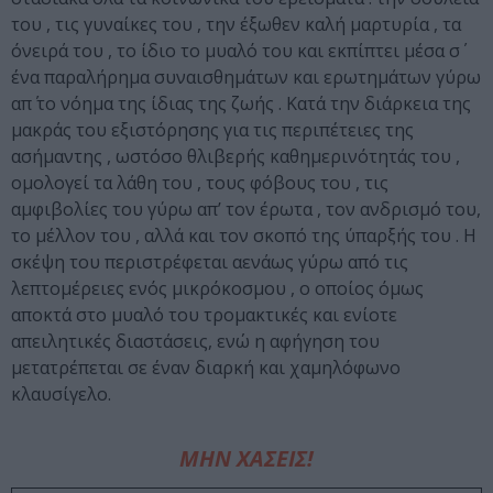
του , τις γυναίκες του , την έξωθεν καλή μαρτυρία , τα
όνειρά του , το ίδιο το μυαλό του και εκπίπτει μέσα σ΄
ένα παραλήρημα συναισθημάτων και ερωτημάτων γύρω
απ΄ το νόημα της ίδιας της ζωής . Κατά την διάρκεια της
μακράς του εξιστόρησης για τις περιπέτειες της
ασήμαντης , ωστόσο θλιβερής καθημερινότητάς του ,
ομολογεί τα λάθη του , τους φόβους του , τις
αμφιβολίες του γύρω απ’ τον έρωτα , τον ανδρισμό του,
το μέλλον του , αλλά και τον σκοπό της ύπαρξής του . Η
σκέψη του περιστρέφεται αενάως γύρω από τις
λεπτομέρειες ενός μικρόκοσμου , ο οποίος όμως
αποκτά στο μυαλό του τρομακτικές και ενίοτε
απειλητικές διαστάσεις, ενώ η αφήγηση του
μετατρέπεται σε έναν διαρκή και χαμηλόφωνο
κλαυσίγελο.
ΜΗΝ ΧΑΣΕΙΣ!