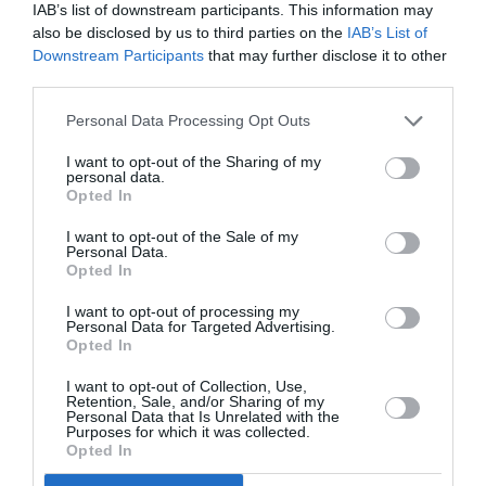
IAB’s list of downstream participants. This information may
Ακολουθήστε το Culturenow.gr στο
Google News
και
also be disclosed by us to third parties on the
IAB’s List of
μάθετε πρώτοι όλες τις ειδήσεις
Downstream Participants
that may further disclose it to other
third parties.
Δείτε όλα τα
τελευταία νέα
για την Τέχνη και τον
Personal Data Processing Opt Outs
Πολιτισμό στο
Culturenow.gr
I want to opt-out of the Sharing of my
personal data.
Νέοι Διαγωνισμοί
❯
Opted In
I want to opt-out of the Sale of my
Tags
Personal Data.
Opted In
ΕΚΔΟΣΕΙΣ ΚΙΧΛΗ
ΜΑΚΗΣ ΤΣΙΤΑΣ
I want to opt-out of processing my
Personal Data for Targeted Advertising.
Newsletter
Opted In
Κάθε βδομάδα στο e-mail σας τα τελευταία νέα για
I want to opt-out of Collection, Use,
την Τέχνη και τον Πολιτισμό!
Retention, Sale, and/or Sharing of my
Personal Data that Is Unrelated with the
Purposes for which it was collected.
Opted In