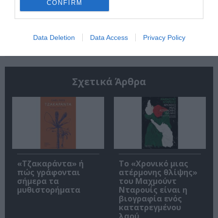
CONFIRM
Ακολουθήστε το Culturenow.gr
Data Deletion
Data Access
Privacy Policy
Σχετικά Άρθρα
«Τζακαράντα» ή
Το «Χρονικό μιας
πώς γράφονται
ατέρμονης θλίψης»
σήμερα τα
του Μαχμούντ
μυθιστορήματα
Νταρουίς είναι η
βιογραφία ενός
κατατρεγμένου
λαού