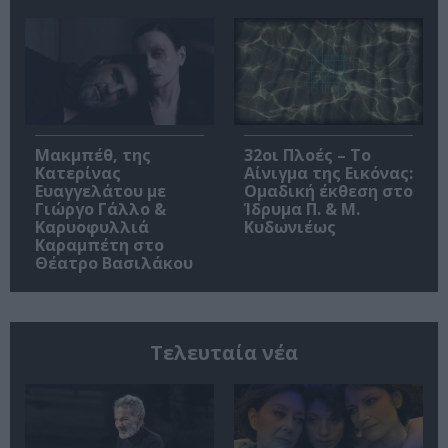
Μακμπέθ, της
32οι Πλοές – Το
Κατερίνας
Αίνιγμα της Εικόνας:
Ευαγγελάτου με
Ομαδική έκθεση στο
Γιώργο Γάλλο &
Ίδρυμα Π. & Μ.
Καρυοφυλλιά
Κυδωνιέως
Καραμπέτη στο
Θέατρο Βασιλάκου
Τελευταία νέα