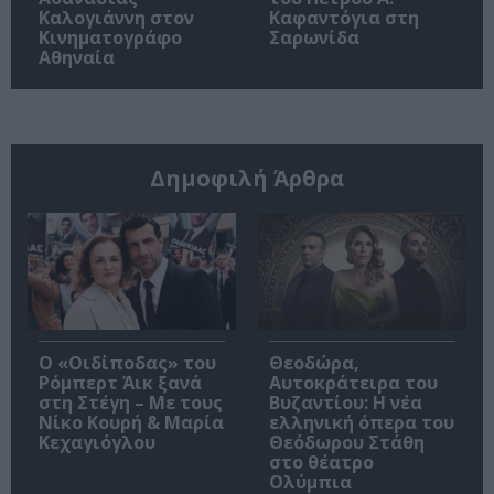
Καλογιάννη στον
Καφαντόγια στη
Κινηματογράφο
Σαρωνίδα
Αθηναία
Δημοφιλή Άρθρα
O «Οιδίποδας» του
Θεοδώρα,
Ρόμπερτ Άικ ξανά
Αυτοκράτειρα του
στη Στέγη – Με τους
Βυζαντίου: Η νέα
Νίκο Κουρή & Μαρία
ελληνική όπερα του
Κεχαγιόγλου
Θεόδωρου Στάθη
στο θέατρο
Ολύμπια