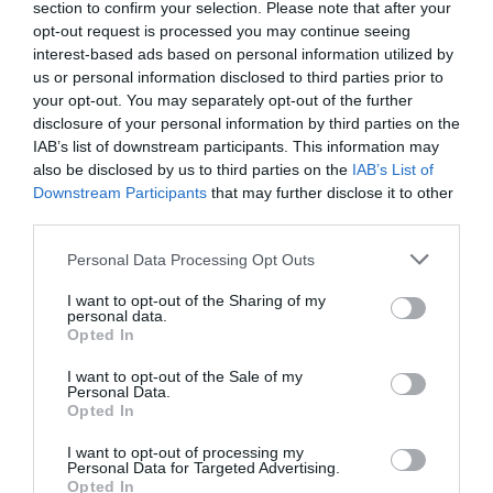
section to confirm your selection. Please note that after your
με φυσικό σκηνικό το παλιό εργοστάσιο φωταερίου.
opt-out request is processed you may continue seeing
Μικροί και μεγάλοι πρέπει να επιστρατεύσουν τη
interest-based ads based on personal information utilized by
φαντασία τους για να λύσουν μια σειρά από γρίφους
us or personal information disclosed to third parties prior to
που θα τους βοηθήσουν να εμποδίσουν μία επικείμενη
your opt-out. You may separately opt-out of the further
οικολογική καταστροφή. Έχουν στη διάθεσή τους 60’
disclosure of your personal information by third parties on the
IAB’s list of downstream participants. This information may
για να αποκρυπτογραφήσουν μερικά απροσδόκητα
also be disclosed by us to third parties on the
IAB’s List of
στοιχεία… Θα καταφέρουν να λύσουν το μυστήριο
Downstream Participants
that may further disclose it to other
προτού να είναι αργά;
third parties.
-Το διαδραστικό κίτρινο σακίδιο που κάνει τη
Personal Data Processing Opt Outs
γνωριμία με το μουσείο… παιχνιδάκι! Κάθε μέρα, οι
I want to opt-out of the Sharing of my
οικογένειες με παιδιά 4-11 ετών μπορούν να
personal data.
δανειστούν το σακίδιο από το Πωλητήριο του
Opted In
μουσείου και να περιηγηθούν στους βιομηχανικούς
I want to opt-out of the Sale of my
χώρους στους δικούς τους χρόνους και ρυθμούς, μέσα
Personal Data.
από χάρτες, αυτοκόλλητα, παιχνίδια μνήμης,
Opted In
επιτραπέζια, κάρτες ζωγραφικής και παζλ,
I want to opt-out of processing my
ανακαλύπτοντας το μουσείο με τον πιο διασκεδαστικό
Personal Data for Targeted Advertising.
Opted In
τρόπο.