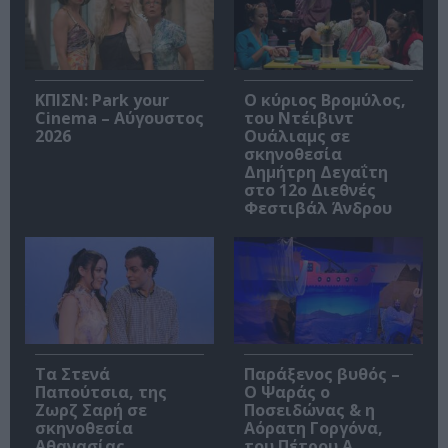
ΚΠΙΣΝ: Park your
O κύριος Βρομύλος,
Cinema – Αύγουστος
του Ντέιβιντ
2026
Ουάλιαμς σε
σκηνοθεσία
Δημήτρη Δεγαΐτη
στο 12ο Διεθνές
Φεστιβάλ Άνδρου
Τα Στενά
Παράξενος βυθός –
Παπούτσια, της
Ο Ψαράς ο
Ζωρζ Σαρή σε
Ποσειδώνας & η
σκηνοθεσία
Αόρατη Γοργόνα,
Αθανασίας
του Πέτρου Α.