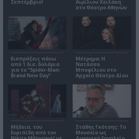
Σεπτέμβριο!
Αιμίλιου Χειλάκη
στο Θέατρο Αθηνών
Εισπράξεις πάνω
Μέτρημα: Η
από 1 δισ. δολάρια
Νατάσσα
για το “Spider-Man:
Μποφίλιου στο
Brand New Day”
Αρχαίο Θέατρο Δίου
Μήδεια, του
Στάθης Γκότσης: Το
Ευριπίδη από τον
Μουσείο ως
Nikita Milivojević με
Δυναμικό Εργαλείο