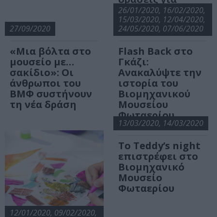
μικρούς και
26/01/2020, 16/02/2020,
μεγάλους!
15/03/2020, 12/04/2020,
27/09/2020
24/05/2020, 07/06/2020
«Μια βόλτα στο
Flash Back στο
μουσείο με…
Γκάζι:
σακίδιο»: Οι
Ανακαλύψτε την
άνθρωποι του
ιστορία του
ΒΜΦ συστήνουν
Βιομηχανικού
τη νέα δράση
Μουσείου
Φωταερίου
13/03/2020, 14/03/2020
Το Teddy’s night
επιστρέφει στο
Βιομηχανικό
Μουσείο
Φωταερίου
12/01/2020, 09/02/2020,