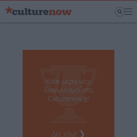
Κάθε μέρα νέοι
διαγωνισμοί στο
Culturenow.gr
❯
Δες εδώ!