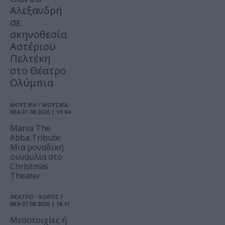
Αλεξανδρή
σε
σκηνοθεσία
Αστέριου
Πελτέκη
στο Θέατρο
Ολύμπια
ΜΟΥΣΙΚΗ / ΜΟΥΣΙΚΑ
ΝΕΑ
07.08.2026 | 19.04
Mania The
Abba Tribute:
Μια μοναδική
συναυλία στο
Christmas
Theater
ΘΕΑΤΡΟ - ΧΟΡΟΣ /
ΝΕΑ
07.08.2026 | 18.01
Μεσοτοιχίες ή