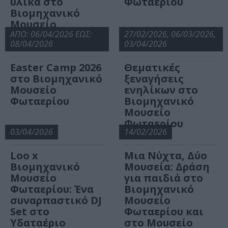
υλικά στο
Φωταερίου
Βιομηχανικό
Μουσείο
Φωταερίου
ΑΠΟ: 06/04/2026 ΕΩΣ:
27/02/2026, 06/03/2026,
08/04/2026
03/04/2026
Easter Camp 2026
Θεματικές
στο Βιομηχανικό
ξεναγήσεις
Μουσείο
ενηλίκων στο
Φωταερίου
Βιομηχανικό
Μουσείο
Φωταερίου
03/04/2026
14/02/2026
Loo x
Μια Νύχτα, Δύο
Βιομηχανικό
Μουσεία: Δράση
Μουσείο
για παιδιά στο
Φωταερίου: Ένα
Βιομηχανικό
συναρπαστικό DJ
Μουσείο
Set στο
Φωταερίου και
Υδαταέριο
στο Μουσείο