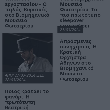
εργοστασίου – Ο
Μουσείο
πηλός: Κυριακές
Φωταερίου: Το
στο Βιομηχανικό
πιο πρωτότυπο
Μουσείο
sleepover
Φωταερίου
επιστρέφει
21/03/2024
Απρόσμενες
συνηχήσεις: Η
Κρατική
Ορχήστρα
Αθηνών στο
Βιομηχανικό
Μουσείο
ΑΠΟ: 27/03/2024 ΕΩΣ:
Φωταερίου
28/03/2024
Ποιος κρατάει το
φανάρι: Η
πρωτότυπη
θεατρική