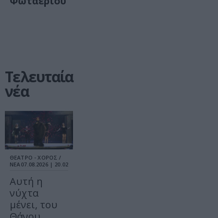
Φωταερίου
Τελευταία
νέα
ΘΕΑΤΡΟ - ΧΟΡΟΣ /
ΝΕΑ
07.08.2026 | 20.02
Αυτή η
νύχτα
μένει, του
Θάνου