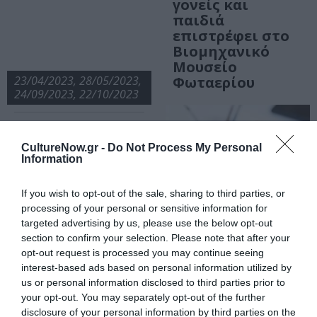
γονείς και
παιδιά
επιστρέφει στο
Βιομηχανικό
Μουσείο
23/04/2023, 28/05/2023,
Φωταερίου
24/09/2023, 22/10/2023
10 χρόνια
Βιομηχανικό
CultureNow.gr -
Do Not Process My Personal
Μουσείο
Information
Φωταερίου:
Βιομηχανικές
If you wish to opt-out of the sale, sharing to third parties, or
διαδρομές στην
processing of your personal or sensitive information for
πόλη
ΑΠΟ: 14/10/2023 ΕΩΣ:
targeted advertising by us, please use the below opt-out
15/10/2023
section to confirm your selection. Please note that after your
opt-out request is processed you may continue seeing
«Από το Γκάζι με
interest-based ads based on personal information utilized by
us or personal information disclosed to third parties prior to
αγάπη!»: Το
your opt-out. You may separately opt-out of the further
επετειακό
disclosure of your personal information by third parties on the