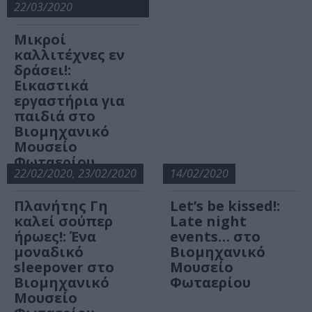
22/03/2020
Μικροί
καλλιτέχνες εν
δράσει!:
Εικαστικά
εργαστήρια για
παιδιά στο
Βιομηχανικό
Μουσείο
Φωταερίου
22/02/2020, 23/02/2020
14/02/2020
Πλανήτης Γη
Let’s be kissed!:
καλεί σούπερ
Late night
ήρωες!: Ένα
events… στο
μοναδικό
Βιομηχανικό
sleepover στο
Μουσείο
Βιομηχανικό
Φωταερίου
Μουσείο