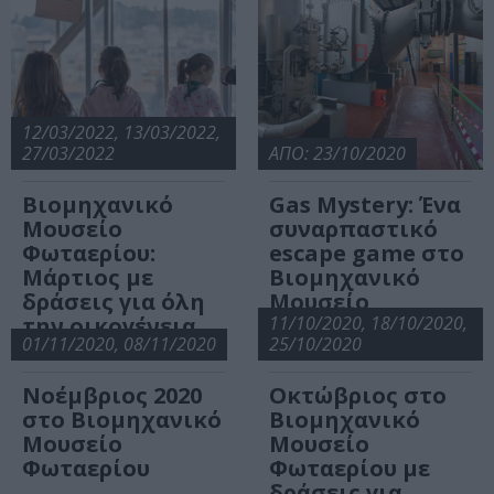
12/03/2022, 13/03/2022,
27/03/2022
ΑΠΟ: 23/10/2020
Βιομηχανικό
Gas Mystery: Ένα
Μουσείο
συναρπαστικό
Φωταερίου:
escape game στο
Μάρτιος με
Βιομηχανικό
δράσεις για όλη
Μουσείο
την οικογένεια
Φωταερίου
11/10/2020, 18/10/2020,
01/11/2020, 08/11/2020
25/10/2020
Νοέμβριος 2020
Οκτώβριος στο
στο Βιομηχανικό
Βιομηχανικό
Μουσείο
Μουσείο
Φωταερίου
Φωταερίου με
δράσεις για