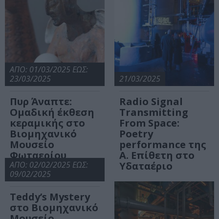
ΑΠΟ: 01/03/2025 ΕΩΣ:
23/03/2025
21/03/2025
Πυρ Άναπτε:
Radio Signal
Ομαδική έκθεση
Transmitting
κεραμικής στο
From Space:
Βιομηχανικό
Poetry
Μουσείο
performance της
Φωταερίου
Α. Επίθετη στο
ΑΠΟ: 02/02/2025 ΕΩΣ:
Υδαταέριο
09/02/2025
Teddy’s Mystery
στο Βιομηχανικό
Μουσείο