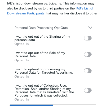
διήμερο για
IAB’s list of downstream participants. This information may
οικογένειες με
also be disclosed by us to third parties on the
IAB’s List of
παιδιά έρχεται
Downstream Participants
that may further disclose it to other
στο Βιομηχανικό
third parties.
Μουσείο
ΑΠΟ: 19/06/2023 ΕΩΣ:
Φωταερίου
Personal Data Processing Opt Outs
14/07/2023
I want to opt-out of the Sharing of my
personal data.
Summer Camp
Opted In
στην Τεχνόπολη
από το
I want to opt-out of the Sale of my
Βιομηχανικό
Personal Data.
Opted In
Μουσείο
Φωταερίου
I want to opt-out of processing my
Personal Data for Targeted Advertising.
Opted In
18/05/2023
I want to opt-out of Collection, Use,
To Βιομηχανικό
Retention, Sale, and/or Sharing of my
Personal Data that Is Unrelated with the
Μουσείο
Purposes for which it was collected.
Φωταερίου
Opted In
γιορτάζει τη