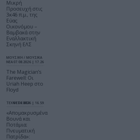
Μικρή
Προσευχή στις
3κ46 π.μ., της
Εύας
Οικονόμου –
Βαμβακά στην
Εναλλακτική
Σκηνή ΕΛΣ
ΜΟΥΣΙΚΗ / ΜΟΥΣΙΚΑ
ΝΕΑ
07.08.2026 | 17.26
The Magician’s
Farewell: Οι
Uriah Heep στο
Floyd
ΤΕΧΝΕΣ / ΝΕΑ
07.08.2026 | 16.59
«Απομακρυσμένα
Βουνά και
Ποτάμια:
Πνευματική
Πατρίδα»: