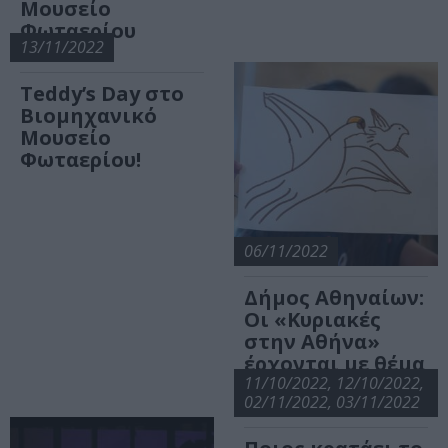
Μουσείο
Φωταερίου
13/11/2022
Teddy’s Day στο
Βιομηχανικό
Μουσείο
Φωταερίου!
06/11/2022
Δήμος Αθηναίων:
Οι «Κυριακές
στην Αθήνα»
έρχονται με θέμα
τη συμπερίληψη
11/10/2022, 12/10/2022,
02/11/2022, 03/11/2022