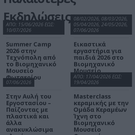
Εκδηλώσεις
08/02/2026, 08/03/2026,
ΑΠΟ: 15/06/2026 ΕΩΣ:
05/04/2026, 24/05/2026,
10/07/2026
07/06/2026
Summer Camp
Εικαστικά
2026 στην
εργαστήρια για
Τεχνόπολη από
παιδιά 2026 στο
το Βιομηχανικό
Βιομηχανικό
Μουσείο
Μουσείο
Φωταερίου
Φωταερίου
ΑΠΟ: 17/04/2026 ΕΩΣ:
07/06/2026
19/04/2026
Στην Αυλή του
Masterclass
Εργοστασίου –
κεραμικής με την
Παίζοντας με
Oμάδα Κεραμέων
πλαστικά και
Ίχνη στο
άλλα
Βιομηχανικό
ανακυκλώσιμα
Μουσείο