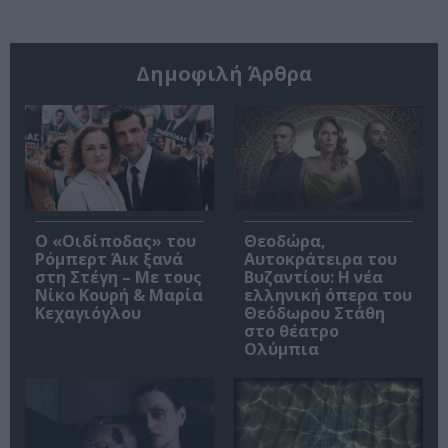
Δημοφιλή Άρθρα
O «Οιδίποδας» του
Θεοδώρα,
Ρόμπερτ Άικ ξανά
Αυτοκράτειρα του
στη Στέγη – Με τους
Βυζαντίου: Η νέα
Νίκο Κουρή & Μαρία
ελληνική όπερα του
Κεχαγιόγλου
Θεόδωρου Στάθη
στο θέατρο
Ολύμπια