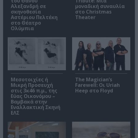
του Θάνου
Tribute: Μια
Αλεξανδρή σε
μοναδική συναυλία
σκηνοθεσία
στο Christmas
Αστέριου Πελτέκη
Theater
στο Θέατρο
Ολύμπια
Μεσοτοιχίες ή
The Magician’s
Μικρή Προσευχή
Farewell: Οι Uriah
στις 3κ46 π.μ., της
Heep στο Floyd
Εύας Οικονόμου –
Βαμβακά στην
Εναλλακτική Σκηνή
ΕΛΣ