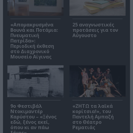
«Απομακρυσμένα
25 αναγνωστικές
Βουνά και Ποτάμια:
προτάσεις για τον
Πνευματική
Αύγουστο
Πατρίδα»:
Περιοδική έκθεση
στο Διαχρονικό
Μουσείο Αίγινας
9ο Φεστιβάλ
«ΖΗΤΩ τα λαϊκά
Ντοκιμαντέρ
κορίτσια!», του
Καρύστου – «Ξένος
Παντελή Αμπαζή
εδώ, ξένος εκεί,
στο Θέατρο
όπου κι αν πάω
Ρεματιάς
ξένος»