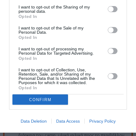
Ημερομηνία:
I want to opt-out of the Sharing of my
personal data.
15/06/2026
10/07/2026
Από:
Εως:
Opted In
Δευτέρα - Παρασκευή, 08.00-16.00
I want to opt-out of the Sale of my
Personal Data.
Τοποθεσία:
Opted In
Βιομηχανικό Μουσείο Φωταερίου, Πειραιώς 100,
I want to opt-out of processing my
Αθήνα
Personal Data for Targeted Advertising.
Opted In
Βιομηχανικό Μουσείο Φωταερίου
I want to opt-out of Collection, Use,
Retention, Sale, and/or Sharing of my
Personal Data that Is Unrelated with the
Eισιτήρια:
Purposes for which it was collected.
Opted In
130 ευρώ ανά περίοδο
CONFIRM
Στα κόστη συμπεριλαμβάνονται: το σύνολο των
εκπαιδευτικών δραστηριοτήτων, οι εκπαιδευτικές
εκδρομές στην πόλη (με τυχόν κόστη μεταφοράς,
Data Deletion
Data Access
Privacy Policy
σίτισης, δραστηριοτήτων), το δεκατιανό, η παρουσία
νοσηλευτικού προσωπικού στον χώρο καθ’ όλη τη
διάρκεια του camp, υλικά φιλικά προς το περιβάλλον,