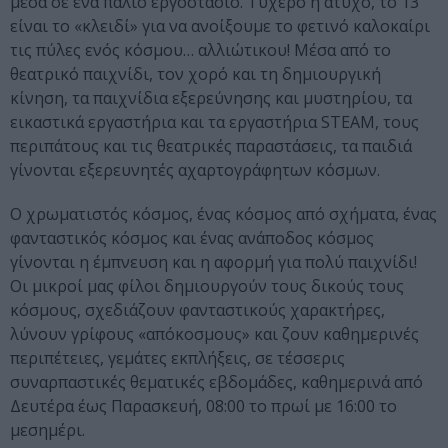
μέσα σε ένα παλιό εργοστάσιο. Τυχερό ή άτυχο, το 13
είναι το «κλειδί» για να ανοίξουμε το φετινό καλοκαίρι
τις πύλες ενός κόσμου… αλλιώτικου! Μέσα από το
θεατρικό παιχνίδι, τον χορό και τη δημιουργική
κίνηση, τα παιχνίδια εξερεύνησης και μυστηρίου, τα
εικαστικά εργαστήρια και τα εργαστήρια STEAM, τους
περιπάτους και τις θεατρικές παραστάσεις, τα παιδιά
γίνονται εξερευνητές αχαρτογράφητων κόσμων.
Ο χρωματιστός κόσμος, ένας κόσμος από σχήματα, ένας
φανταστικός κόσμος και ένας ανάποδος κόσμος
γίνονται η έμπνευση και η αφορμή για πολύ παιχνίδι!
Οι μικροί μας φίλοι δημιουργούν τους δικούς τους
κόσμους, σχεδιάζουν φανταστικούς χαρακτήρες,
λύνουν γρίφους «απόκοσμους» και ζουν καθημερινές
περιπέτειες, γεμάτες εκπλήξεις, σε τέσσερις
συναρπαστικές θεματικές εβδομάδες, καθημερινά από
Δευτέρα έως Παρασκευή, 08:00 το πρωί με 16:00 το
μεσημέρι.