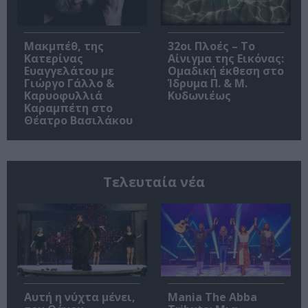
Μακμπέθ, της
32οι Πλοές – Το
Κατερίνας
Αίνιγμα της Εικόνας:
Ευαγγελάτου με
Ομαδική έκθεση στο
Γιώργο Γάλλο &
Ίδρυμα Π. & Μ.
Καρυοφυλλιά
Κυδωνιέως
Καραμπέτη στο
Θέατρο Βασιλάκου
Τελευταία νέα
Αυτή η νύχτα μένει,
Mania The Abba