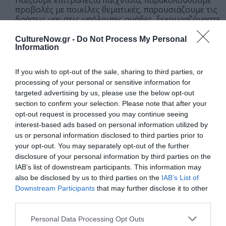
Παίζουμε επιτραπέζια παιχνίδια, παρακολουθούμε
προβολές με ποικίλες θεματικές, παρουσιάζουμε τις
δράσεις μας στις υπόλοιπες ομάδες, ξεκουραζόμαστε
και χαλαρώνουμε με αισθητηριακά παιχνίδια μέσα σε
ειδικά διαμορφωμένο χώρο, με την καθοδήγηση των
CultureNow.gr -
Do Not Process My Personal
παιδαγωγών μας.
Information
15:30-16:00 | Τελευταία αποχώρηση
If you wish to opt-out of the sale, sharing to third parties, or
processing of your personal or sensitive information for
Το αναλυτικό πρόγραμμα των θεματικών εβδομάδων θα
targeted advertising by us, please use the below opt-out
ανακοινωθεί πριν την έναρξη των κρατήσεων.
section to confirm your selection. Please note that after your
opt-out request is processed you may continue seeing
Η δράση υλοποιείται με την υποστήριξη του Φυσικού Αερίου
interest-based ads based on personal information utilized by
Ελληνική Εταιρεία Ενέργειας, μεγάλου χορηγού του ΒΜΦ. Ο
us or personal information disclosed to third parties prior to
ιστορικότερος πάροχος ενέργειας στην χώρα επιστρέφει στις
your opt-out. You may separately opt-out of the further
ρίζες του και τιμώντας τη μακρά πορεία του, συμβάλλει
disclosure of your personal information by third parties on the
ενεργά στην ανάδειξη της βιομηχανικής ιστορίας και
IAB’s list of downstream participants. This information may
πολιτιστικής κληρονομιάς.
also be disclosed by us to third parties on the
IAB’s List of
Downstream Participants
that may further disclose it to other
third parties.
Ταυτότητα Εκδήλωσης
Personal Data Processing Opt Outs