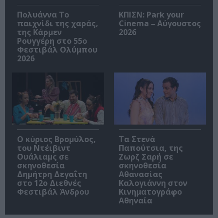
Πολυάννα Το
ΚΠΙΣΝ: Park your
παιχνίδι της χαράς,
Cinema – Αύγουστος
της Κάρμεν
2026
Ρουγγέρη στο 55ο
Φεστιβάλ Ολύμπου
2026
O κύριος Βρομύλος,
Τα Στενά
του Ντέιβιντ
Παπούτσια, της
Ουάλιαμς σε
Ζωρζ Σαρή σε
σκηνοθεσία
σκηνοθεσία
Δημήτρη Δεγαΐτη
Αθανασίας
στο 12ο Διεθνές
Καλογιάννη στον
Φεστιβάλ Άνδρου
Κινηματογράφο
Αθηναία