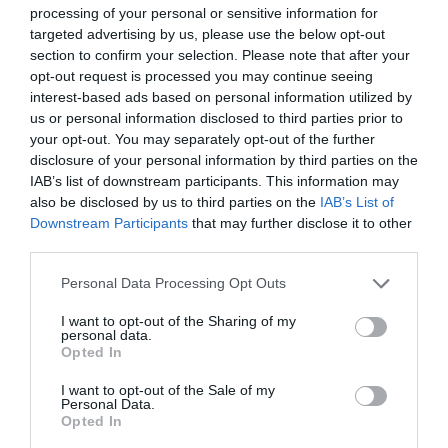
Δείτε όλα τα
τελευταία νέα
για την Τέχνη και τον
processing of your personal or sensitive information for
Πολιτισμό στο
Culturenow.gr
targeted advertising by us, please use the below opt-out
section to confirm your selection. Please note that after your
opt-out request is processed you may continue seeing
Νέοι Διαγωνισμοί
❯
interest-based ads based on personal information utilized by
us or personal information disclosed to third parties prior to
Tags
your opt-out. You may separately opt-out of the further
disclosure of your personal information by third parties on the
ΔΡΑΣΤΗΡΙΟΤΗΤΕΣ ΓΙΑ ΠΑΙΔΙΑ
IAB’s list of downstream participants. This information may
also be disclosed by us to third parties on the
IAB’s List of
Downstream Participants
that may further disclose it to other
Newsletter
third parties.
Κάθε βδομάδα στο e-mail σας τα τελευταία νέα για
την Τέχνη και τον Πολιτισμό!
Personal Data Processing Opt Outs
I want to opt-out of the Sharing of my
personal data.
Opted In
I want to opt-out of the Sale of my
Personal Data.
Ακολουθήστε το Culturenow.gr
Opted In