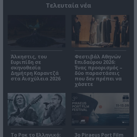
Τελευταία νέα
Άλκηστις, του
Φεστιβάλ Αθηνών
Ευριπίδη σε
Επιδαύρου 2026:
σκηνοθεσία
Ένας προορισμός –
Δημήτρη Καραντζά
δύο παραστάσεις
στα Αισχύλεια 2026
που δεν πρέπει να
χάσετε
Το Ροκ το Ελληνικό:
3o Piraeus Port Film