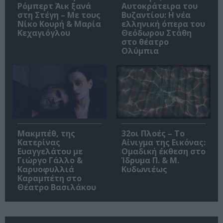
Ρόμπερτ Άικ ξανά
Αυτοκράτειρα του
στη Στέγη – Με τους
Βυζαντίου: Η νέα
Νίκο Κουρή & Μαρία
ελληνική όπερα του
Κεχαγιόγλου
Θεόδωρου Στάθη
στο θέατρο
Ολύμπια
Μακμπέθ, της
32οι Πλοές – Το
Κατερίνας
Αίνιγμα της Εικόνας:
Ευαγγελάτου με
Ομαδική έκθεση στο
Γιώργο Γάλλο &
Ίδρυμα Π. & Μ.
Καρυοφυλλιά
Κυδωνιέως
Καραμπέτη στο
Θέατρο Βασιλάκου