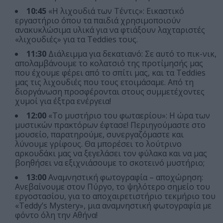
10:45
«Η λιχουδιά των Τέντις»: Εικαστικό
εργαστήριο όπου τα παιδιά χρησιμοποιούν
ανακυκλώσιμα υλικά για να φτιάξουν λαχταριστές
«λιχουδιές» για τα Teddies τους.
11:30
Διάλειμμα για δεκατιανό: Σε αυτό το πικ-νικ,
απολαμβάνουμε το κολατσιό της προτίμησής μας
που έχουμε φέρει από το σπίτι μας, και τα Teddies
μας τις λιχουδιές που τους ετοιμάσαμε. Από τη
διοργάνωση προσφέρονται στους συμμετέχοντες
χυμοί για έξτρα ενέργεια!
12:00
«Το μυστήριο του φωταερίου»: Η ώρα των
μυστικών πρακτόρων έφτασε! Περιηγούμαστε στο
μουσείο, παρατηρούμε, συνεργαζόμαστε και
λύνουμε γρίφους. Θα μπορέσει το λούτρινο
αρκουδάκι μας να ξεγελάσει τον φύλακα και να μας
βοηθήσει να εξιχνιάσουμε το σκοτεινό μυστήριο;
13:00
Αναμνηστική φωτογραφία – αποχώρηση:
Ανεβαίνουμε στον Πύργο, το ψηλότερο σημείο του
εργοστασίου, για το αποχαιρετιστήριο τεκμήριο του
«Teddy’s Mystery», μια αναμνηστική φωτογραφία με
φόντο όλη την Αθήνα!