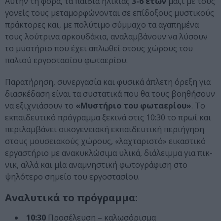
Αυτήν τη φορά, τα παιδιά ηλικίας
3-6 ετών
μαζί με τους
γονείς τους μεταμορφώνονται σε επίδοξους μυστικούς
πράκτορες και, με πολύτιμο σύμμαχο τα αγαπημένα
τους λούτρινα αρκουδάκια, αναλαμβάνουν να λύσουν
το μυστήριο που έχει απλωθεί στους χώρους του
παλιού εργοστασίου φωταερίου.
Παρατήρηση, συνεργασία και φυσικά άπλετη όρεξη για
διασκέδαση είναι τα συστατικά που θα τους βοηθήσουν
να εξιχνιάσουν το
«Μυστήριο του φωταερίου»
. Το
εκπαιδευτικό πρόγραμμα ξεκινά στις 10:30 το πρωί και
περιλαμβάνει οικογενειακή εκπαιδευτική περιήγηση
στους μουσειακούς χώρους, «λαχταριστό» εικαστικό
εργαστήριο με ανακυκλώσιμα υλικά, διάλειμμα για πικ-
νικ, αλλά και μία αναμνηστική φωτογράφιση στο
ψηλότερο σημείο του εργοστασίου.
Αναλυτικά το πρόγραμμα:
10:30
Προσέλευση – καλωσόρισμα