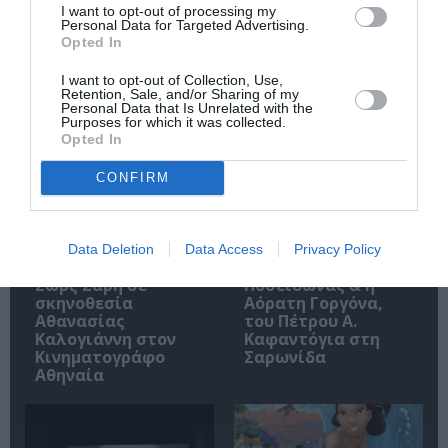
I want to opt-out of processing my
Personal Data for Targeted Advertising.
Opted In
Σχετικά Άρθρα
I want to opt-out of Collection, Use,
Retention, Sale, and/or Sharing of my
Personal Data that Is Unrelated with the
Purposes for which it was collected.
Opted In
CONFIRM
Τα Στενά
Παράξενος βυθός –
Data Deletion
Data Access
Privacy Policy
Παπούτσια, της
Ο Ψαράς ο
Ζωρζ Σαρή σε
Ποσειδώνας & η
σκηνοθεσία
Αόρατη Γοργόνα,
Αθανασίας
του Πέτρου Α.
Καλογιάννη στον
Καφαντόγια στη
Κινηματογράφο
Σαρωνίδα
Αθηναία