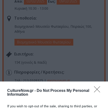
02/02/2025
09/02/2025
Από:
Εως:
Κυριακή 10:30 - 13:00
Τοποθεσία:
Βιομηχανικό Μουσείο Φωταερίου, Πειραιώς 100,
Αθήνα
Βιομηχανικό Μουσείο Φωταερίου
Eισιτήρια:
15€ (γονιός & παιδί)
Πληροφορίες / Κρατήσεις:
Τηλ.: 213 0109325 |
gasmuseum.gr
CultureNow.gr -
Do Not Process My Personal
Ακολουθήστε το Culturenow.gr στο
Google News
και
Information
μάθετε πρώτοι όλες τις ειδήσεις
If you wish to opt-out of the sale, sharing to third parties, or