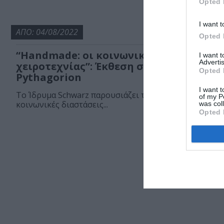
Opted 
I want t
ΑΠΟ: 04/08/2022
Opted 
“Handmade: oι κοινωνικές διαστάσεις 
I want 
Advertis
χειροτεχνίας”: Έκθεση στο Art Space
Opted 
Pythagorion
I want t
Το Ίδρυμα Schwarz παρουσιάζει την έκθεση "Handmade
of my P
κοινωνικές διαστάσεις...
was col
Opted 