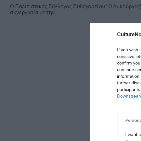
Ο Πολιτιστικός Σύλλογος Πυθαγορείου "Ο Λυκούργος"
συνεργασία με την...
CultureNo
If you wish 
sensitive in
confirm you
continue se
information 
further disc
participants
Downstream 
Persona
I want t