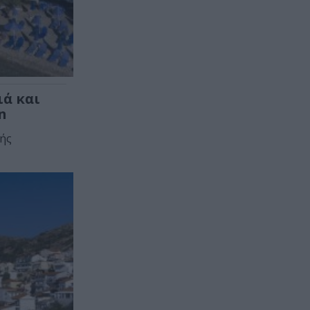
ιά και
n
κής