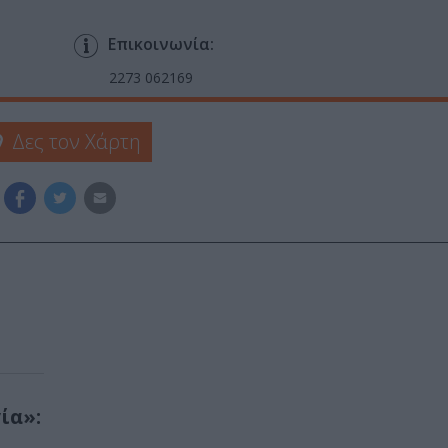
Επικοινωνία:
2273 062169
Δες τον Χάρτη
́α»: