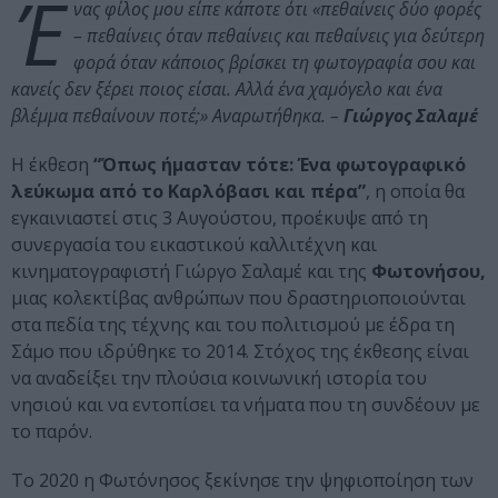
Έ
νας φίλος μου είπε κάποτε ότι «πεθαίνεις δύο φορές
– πεθαίνεις όταν πεθαίνεις και πεθαίνεις για δεύτερη
φορά όταν κάποιος βρίσκει τη φωτογραφία σου και
κανείς δεν ξέρει ποιος είσαι. Αλλά ένα χαμόγελο και ένα
βλέμμα πεθαίνουν ποτέ;» Αναρωτήθηκα. –
Γιώργος Σαλαμέ
Η έκθεση
“Όπως ήμασταν τότε: Ένα φωτογραφικό
λεύκωμα από το Καρλόβασι και πέρα”
, η οποία θα
εγκαινιαστεί στις 3 Αυγούστου, προέκυψε από τη
συνεργασία του εικαστικού καλλιτέχνη και
κινηματογραφιστή Γιώργο Σαλαμέ και της
Φωτονήσου,
μιας κολεκτίβας ανθρώπων που δραστηριοποιούνται
στα πεδία της τέχνης και του πολιτισμού με έδρα τη
Σάμο που ιδρύθηκε το 2014. Στόχος της έκθεσης είναι
να αναδείξει την πλούσια κοινωνική ιστορία του
νησιού και να εντοπίσει τα νήματα που τη συνδέουν με
το παρόν.
Το 2020 η Φωτόνησος ξεκίνησε την ψηφιοποίηση των