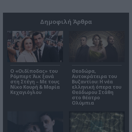
Δημοφιλή Άρθρα
O «Οιδίποδας» του
Θεοδώρα,
Ρόμπερτ Άικ ξανά
Αυτοκράτειρα του
στη Στέγη – Με τους
Βυζαντίου: Η νέα
Νίκο Κουρή & Μαρία
ελληνική όπερα του
Κεχαγιόγλου
Θεόδωρου Στάθη
στο θέατρο
Ολύμπια