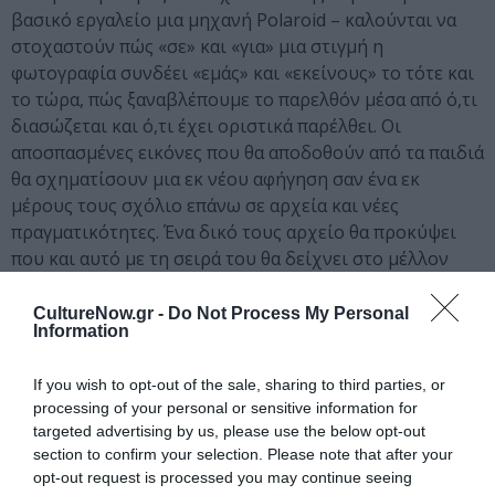
βασικό εργαλείο μια μηχανή Polaroid – καλούνται να
στοχαστούν πώς «σε» και «για» μια στιγμή η
φωτογραφία συνδέει «εμάς» και «εκείνους» το τότε και
το τώρα, πώς ξαναβλέπουμε το παρελθόν μέσα από ό,τι
διασώζεται και ό,τι έχει οριστικά παρέλθει. Οι
αποσπασμένες εικόνες που θα αποδοθούν από τα παιδιά
θα σχηματίσουν μια εκ νέου αφήγηση σαν ένα εκ
μέρους τους σχόλιο επάνω σε αρχεία και νέες
πραγματικότητες. Ένα δικό τους αρχείο θα προκύψει
που και αυτό με τη σειρά του θα δείχνει στο μέλλον
«πως ήμασταν τότε».
CultureNow.gr -
Do Not Process My Personal
Information
Το
Ίδρυμα Schwarz
και οι επιμελητές επιθυμούν να
ευχαριστήσουν ιδιαίτερα τον Αποστόλη
Γιαννακόπουλο, ένα από τα ιδρυτικά μέλη της
If you wish to opt-out of the sale, sharing to third parties, or
processing of your personal or sensitive information for
Φωτονήσου, ο οποίος είχε την πρωτοβουλία για την
targeted advertising by us, please use the below opt-out
ψηφιοποίηση των αρχείων.
section to confirm your selection. Please note that after your
opt-out request is processed you may continue seeing
Γιώργος Σαλαμέ