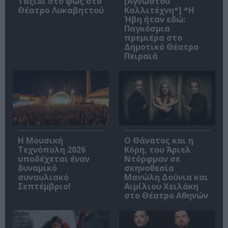
Ταξίδι στο φως στο
[Αγνώστου
Θέατρο Λυκαβηττού
Καλλιτέχνη*] *Η
Ήβη ήταν εδώ:
Παγκόσμια
πρεμιέρα στο
Δημοτικό Θέατρο
Πειραιά
Η Μουσική
Ο Θάνατος και η
Τεχνόπολη 2026
Κόρη, του Άριελ
υποδέχεται έναν
Ντόρφμαν σε
δυναμικό
σκηνοθεσία
συναυλιακό
Μανώλη Δούνια και
Σεπτέμβριο!
Αιμίλιου Χειλάκη
στο Θέατρο Αθηνών