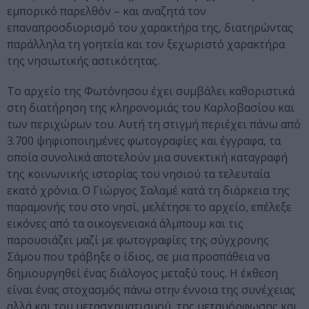
εμπορικό παρελθόν – και αναζητά τον
επαναπροσδιορισμό του χαρακτήρα της, διατηρώντας
παράλληλα τη γοητεία και τον ξεχωριστό χαρακτήρα
της νησιωτικής αστικότητας.
Το αρχείο της Φωτόνησου έχει συμβάλει καθοριστικά
στη διατήρηση της κληρονομιάς του Καρλοβασίου και
των περιχώρων του. Αυτή τη στιγμή περιέχει πάνω από
3.700 ψηφιοποιημένες φωτογραφίες και έγγραφα, τα
οποία συνολικά αποτελούν μια συνεκτική καταγραφή
της κοινωνικής ιστορίας του νησιού τα τελευταία
εκατό χρόνια. Ο Γιώργος Σαλαμέ κατά τη διάρκεια της
παραμονής του στο νησί, μελέτησε το αρχείο, επέλεξε
εικόνες από τα οικογενειακά άλμπουμ και τις
παρουσιάζει μαζί με φωτογραφίες της σύγχρονης
Σάμου που τράβηξε ο ίδιος, σε μια προσπάθεια να
δημιουργηθεί ένας διάλογος μεταξύ τους. Η έκθεση
είναι ένας στοχασμός πάνω στην έννοια της συνέχειας
αλλά και του μετασχηματισμού, της μεταμόρφωσης και