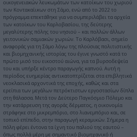
οικογενειακών λευκωμάτων των κατοίκων του χωριού
των Κοντακαίικων στη Σάμο, ενώ από το 2022 το
πρόγραμμα επεκτάθηκε για να συμπεριλάβει τα αρχεία
των κατοίκων του Καρλοβασίου, της δεύτερης
μεγαλύτερης πόλης του νησιού – και πολλών άλλων
γειτονικών σαμιακών χωριών. Το Καρλόβασι, σημείο
αναφοράς για τη Σάμο λόγω της πλούσιας πολιτιστικής
και βιομηχανικής ιστορίας του έγινε γνωστό κατά το
πρώτο μισό του εικοστού αιώνα, για τα βυρσοδεψεία
του και υπήρξε κέντρο παραγωγής καπνού. Αυτή η
περίοδος ευημερίας αντικατοπτρίζεται στα επιβλητικά
νεοκλασικά αρχοντικά της εποχής, καθώς και στα
ερείπια των μεγάλων πετρόκτιστων εργοστασίων δίπλα
στη θάλασσα. Μετά τον Δεύτερο Παγκόσμιο Πόλεμο και
την κατάρρευση της αγοράς δέρματος, η οικονομία
στράφηκε στο μικρεμπόριο, στο λιανεμπόριο και, σε
τοπικό επίπεδο, στην παραγωγή κεραμικών. Σήμερα η
πόλη φέρει έντονα τα ίχνη του παλιού της εαυτού –
όπως πολλά μέρη με σημαντικό βιομηχανικό ή