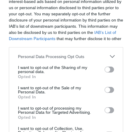
interest-based ads based on personal information utilized by
Ο
Γιώργος Σαλαμέ
(Georges Salameh) είναι εικαστικός
us or personal information disclosed to third parties prior to
καλλιτέχνης και κινηματογραφιστής. Γεννήθηκε στη
your opt-out. You may separately opt-out of the further
disclosure of your personal information by third parties on the
Βηρυτό το 1973. Έχει ζήσει στο Λίβανο, την Κύπρο, την
IAB’s list of downstream participants. This information may
Ελλάδα, τη Γαλλία, τη Σικελία και την Αίγυπτο ενώ τα
also be disclosed by us to third parties on the
IAB’s List of
τελευταία έξι χρόνια ζει και εργάζεται στην Αθήνα.
Downstream Participants
that may further disclose it to other
Σπούδασε κινηματογράφο στο Paris VIII St. Denis. Η
third parties.
δουλειά και η έρευνά του εστιάζουν στην έννοια της
καθίζησης, τόσο με τη φυσική όσο και με τη
Personal Data Processing Opt Outs
μεταφυσική έννοια, μέσα από τη δημιουργική σύγκριση
I want to opt-out of the Sharing of my
της πραγματικότητας, των γλωσσών και των
personal data.
Opted In
αφηγήσεων. Από το 1998 εκθέτει φωτογραφικές
εγκαταστάσεις και βίντεο, ντοκιμαντέρ και δοκιμιακές
I want to opt-out of the Sale of my
ταινίες στην Ελλάδα και στο εξωτερικό. Από το 2009
Personal Data.
Opted In
είναι συνιδρυτής της πλατφόρμας παραγωγής και
εκδόσεων MeMSéA. Έχει επιμεληθεί και συν-επιμεληθεί
I want to opt-out of processing my
αφιερώματα ταινιών και φωτογραφιών και έχει
Personal Data for Targeted Advertising.
Opted In
διοργανώσει εργαστήρια που στρέφονται γύρω από τη
μελέτη της στατικής και κινούμενης εικόνας.
I want to opt-out of Collection, Use,