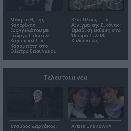
Μακμπέθ, της
32οι Πλοές – Το
Κατερίνας
Αίνιγμα της Εικόνας:
Ευαγγελάτου με
Ομαδική έκθεση στο
Γιώργο Γάλλο &
Ίδρυμα Π. & Μ.
Καρυοφυλλιά
Κυδωνιέως
Καραμπέτη στο
Θέατρο Βασιλάκου
Τελευταία νέα
Σταύρος Ξαρχάκος:
Artist Unknown*