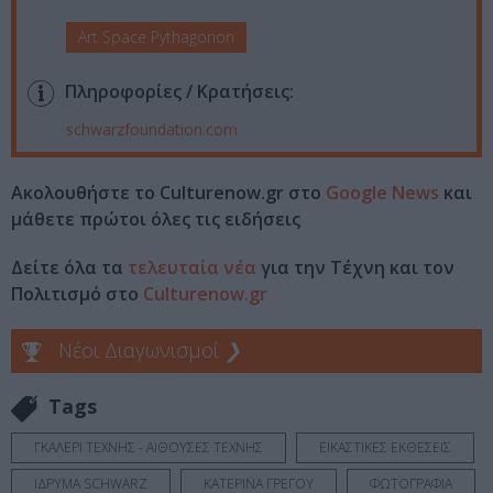
Art Space Pythagorion
Πληροφορίες / Κρατήσεις:
schwarzfoundation.com
Ακολουθήστε το Culturenow.gr στο
Google News
και
μάθετε πρώτοι όλες τις ειδήσεις
Δείτε όλα τα
τελευταία νέα
για την Τέχνη και τον
Πολιτισμό στο
Culturenow.gr
Νέοι Διαγωνισμοί
❯
Tags
ΓΚΑΛΕΡΙ ΤΕΧΝΗΣ - ΑΙΘΟΥΣΕΣ ΤΕΧΝΗΣ
ΕΙΚΑΣΤΙΚΕΣ ΕΚΘΕΣΕΙΣ
ΙΔΡΥΜΑ SCHWARZ
ΚΑΤΕΡΙΝΑ ΓΡΕΓΟΥ
ΦΩΤΟΓΡΑΦΙΑ