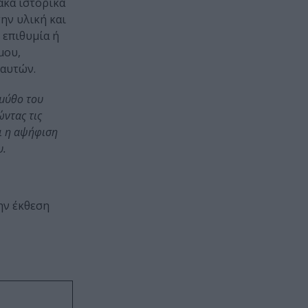
ακά ιστορικά
ην υλική και
 επιθυμία ή
μου,
 αυτών.
 μύθο του
ώντας τις
αι η αψήφιση
υ.
ην έκθεση