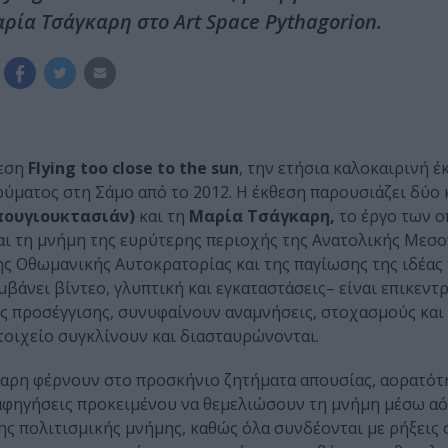
ρία Τσάγκαρη στο Art Space Pythagorion.
θεση
Flying too close to the sun
, την ετήσια καλοκαιρινή έ
ρύματος στη Σάμο από το 2012. Η έκθεση παρουσιάζει δύο 
πουγιουκτασιάν)
και τη
Μαρία Τσάγκαρη,
το έργο των 
και τη μνήμη της ευρύτερης περιοχής της Ανατολικής Μεσο
ης Οθωμανικής Αυτοκρατορίας και της παγίωσης της ιδέας
βάνει βίντεο, γλυπτική και εγκαταστάσεις­– είναι επικεντ
ς προσέγγισης, συνυφαίνουν αναμνήσεις, στοχασμούς και 
τοιχείο συγκλίνουν και διασταυρώνονται.
γκαρη φέρνουν στο προσκήνιο ζητήματα απουσίας, αορατότ
 αφηγήσεις προκειμένου να θεμελιώσουν τη μνήμη μέσω α
ς πολιτισμικής μνήμης, καθώς όλα συνδέονται με ρήξεις 