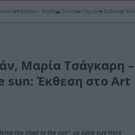
υσική
Θέατρο - Χορός
Σινεμά
Τέχνες
Βιβλίο
Φεσ
ν, Μαρία Τσάγκαρη –
he sun: Έκθεση στο Art
ing too close to the sun”, με έργα των Hera