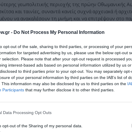
υρύτερης γεωπολιτικής περιοχής της πρώην Οθωμανικής Α
 σκίτσα και ταινίες, συναντά κανείς συχνά αρχειακά ή αρχι
μένου να ανακαλέσουν τη μνήμη και να επιτρέψουν στο πα
w.gr -
Do Not Process My Personal Information
ίες για την εικαστικό
to opt-out of the sale, sharing to third parties, or processing of your per
νειακή καταγωγή από τη Μικρά Ασία και τη Σάμο. Αντλώντ
formation for targeted advertising by us, please use the below opt-out s
 λογοτεχνικές και κινηματογραφικές αναφορές, η Τσάγκαρη
r selection. Please note that after your opt-out request is processed y
μφισβήτηση κυρίαρχες ιστορικές αφηγήσεις και αναπαραστ
eing interest-based ads based on personal information utilized by us or
 η απώλεια, η πίστη, το όνειρο και η αγάπη, αποκαλύπτον
disclosed to third parties prior to your opt-out. You may separately opt-
ολιτικών και ιστορικών δεσμών.
losure of your personal information by third parties on the IAB’s list of
. This information may also be disclosed by us to third parties on the
IA
Participants
that may further disclose it to other third parties.
 Fallen Star , 2019 – 2023 ( στιγμιότυπο ) Μονοκάναλο βίντεο ,
ης γκαλερί Green Art
l Data Processing Opt Outs
o opt-out of the Sharing of my personal data.