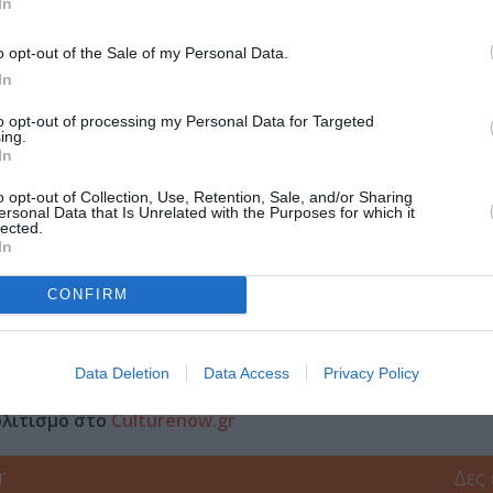
Τοποθεσία:
In
Art Space Pythagorion, Λιμάνι Πυθαγορείου, Σάμος
o opt-out of the Sale of my Personal Data.
In
Art Space Pythagorion
4:00
to opt-out of processing my Personal Data for Targeted
ing.
νόησης.
In
o opt-out of Collection, Use, Retention, Sale, and/or Sharing
ersonal Data that Is Unrelated with the Purposes for which it
οι, άνω των 65
lected.
In
CONFIRM
μάθετε πρώτοι όλες τις ειδήσεις
Data Deletion
Data Access
Privacy Policy
ολιτισμό στο
Culturenow.gr
r
Δες