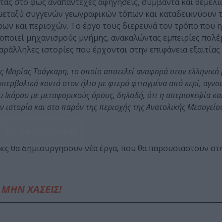
τας στο φως αναπάντεχες αφηγήσεις, συμβάντα και θεμελι
 μεταξύ συγγενών γεωγραφικών τόπων και καταδεικνύουν τ
 και περιοχών. Το έργο τους διερευνά τον τρόπο που η
γοποιεί μηχανισμούς μνήμης, ανακαλώντας εμπειρίες πολέ
αράλληλες ιστορίες που έρχονται στην επιφάνεια εξαιτίας
της Μαρίας Τσάγκαρη, το οποίο αποτελεί αναφορά στον ελληνικό
υπερβολικά κοντά στον ήλιο με φτερά φτιαγμένα από κερί, αγνο
υ Ικάρου με μεταφορικούς όρους, δηλαδή, ότι η απερισκεψία κ
ν ιστορία και στο παρόν της περιοχής της Ανατολικής Μεσογείο
ΔΕΣ 3 ΦΩΤΟΓΡΑΦΙΕΣ
δες θα δημιουργήσουν νέα έργα, που θα παρουσιαστούν στ
ΜΗΝ ΧΑΣΕΙΣ!