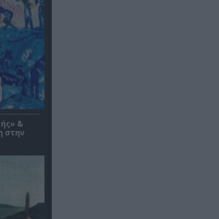
τής» &
η στην