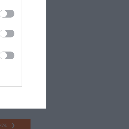
 εδώ!
❯