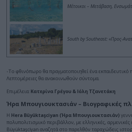
Μέτοικοι – Μετάβαση, Ενσωμά
South by Southeast: «Προς-Ανα
-Tο φθινόπωρο θα πραγματοποιηθεί ένα εκπαιδευτικό 
Λεπτομέρειες θα ανακοινωθούν σύντομα.
Επιμέλεια:
Κατερίνα Γρέγου & Ιόλη Τζανετάκη
Ήρα Μπουγιουκτασιάν – Βιογραφικές πλ
Η
Hera Büyüktaşciyan (Ήρα Μπουγιουκτασιάν)
γενν
πολυπολιτισμικό περιβάλλον, με ελληνικές, αρμενικές κ
Büyüktaşciyan αναζητά στο παρελθόν ταραχώδεις ιστορ