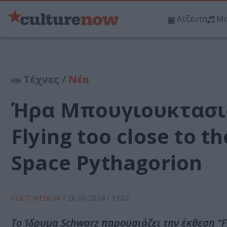
Ατζέντα
Μο
Τέχνες /
Νέα
Ήρα Μπουγιουκτασιά
Flying too close to t
Space Pythagorion
CULTURENOW
/
28-06-2024
/ 13:02
To Ίδρυμα Schwarz παρουσιάζει την έκθεση “Fly