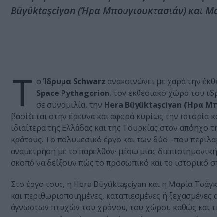
Büyüktaşciyan (Ήρα Μπουγιουκτασιάν) και Μα
Τ
ο
Ίδρυμα Schwarz
ανακοινώνει με χαρά την έκ
Space Pythagorion
, τον εκθεσιακό χώρο του ιδ
σε συνομιλία, την
Hera Büyüktaşciyan (Ήρα Μ
βασίζεται στην έρευνα και αφορά κυρίως την ιστορία 
ιδιαίτερα της Ελλάδας και της Τουρκίας στον απόηχο τ
κράτους. Το πολυμεσικό έργο και των δύο –που περιλαμ
αναμέτρηση με το παρελθόν· μέσω μιας διεπιστημονική
σκοπό να δείξουν πώς το προσωπικό και το ιστορικό σ
Στο έργο τους, η Hera Büyüktaşciyan και η Μαρία Τσά
και περιθωριοποιημένες, καταπιεσμένες ή ξεχασμένες
άγνωστων πτυχών του χρόνου, του χώρου καθώς και τη