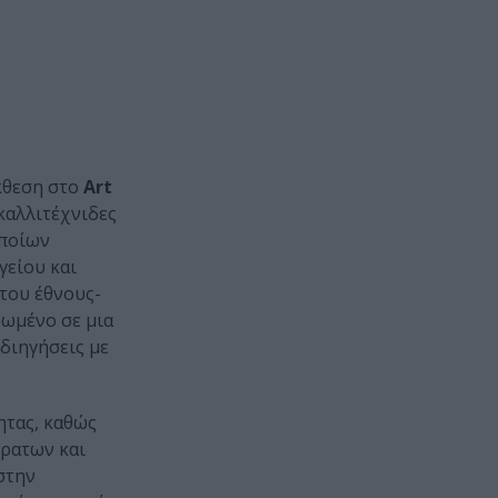
κθεση στο
Art
καλλιτέχνιδες
οποίων
γείου και
 του έθνους-
ρωμένο σε μια
διηγήσεις με
ητας, καθώς
όρατων και
στην