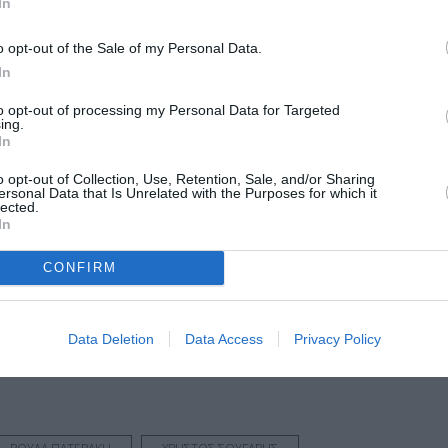
In
Τοποθεσία:
o opt-out of the Sale of my Personal Data.
Ηρώδειο, Πεζόδρομος Δ. Αρεοπαγίτου, Αθήνα
In
to opt-out of processing my Personal Data for Targeted
Ηρώδειο
ing.
In
Προπώληση:
o opt-out of Collection, Use, Retention, Sale, and/or Sharing
ersonal Data that Is Unrelated with the Purposes for which it
viva.gr
lected.
In
μάθετε πρώτοι όλες τις ειδήσεις
CONFIRM
ολιτισμό στο
Culturenow.gr
Data Deletion
Data Access
Privacy Policy
r
Δες