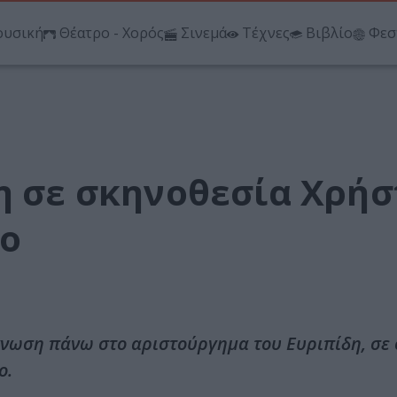
υσική
Θέατρο - Χορός
Σινεμά
Τέχνες
Βιβλίο
Φεσ
δη σε σκηνοθεσία Χρή
ιο
γνωση πάνω στο αριστούργημα του Ευριπίδη, σε
ο.