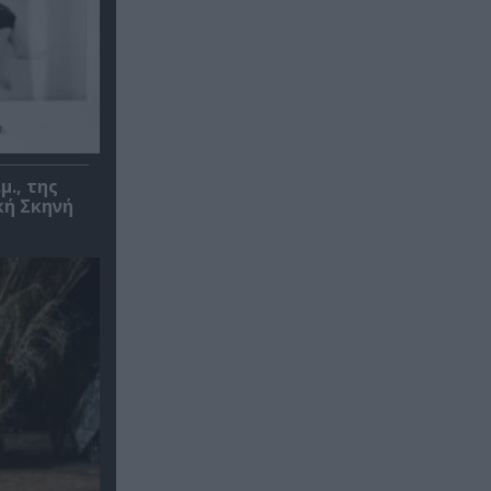
μ., της
κή Σκηνή