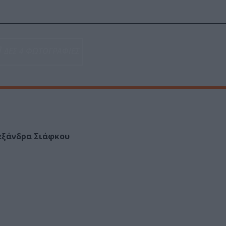
ΔΕΣ 4 ΦΩΤΟΓΡΑΦΙΕΣ
εξάνδρα Σιάφκου