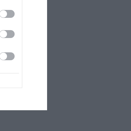
 εδώ!
❯