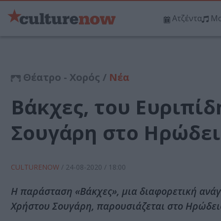
Ατζέντα
Μο
Θέατρο - Χορός /
Νέα
Βάκχες, του Ευριπί
Σουγάρη στο Ηρώδε
CULTURENOW
/
24-08-2020
/ 18:00
Η παράσταση «Βάκχες», μια διαφορετική ανά
Χρήστου Σουγάρη, παρουσιάζεται στο Ηρώδει