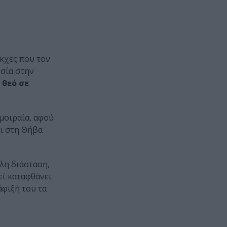
άκχες που τον
υσία στην
 θεό σε
μοιραία, αφού
ει στη Θήβα
λη διάσταση,
κεί καταφθάνει
άφιξή του τα