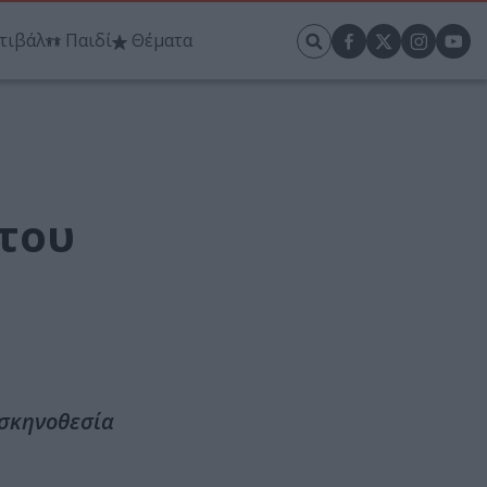
τιβάλ
Παιδί
Θέματα
στου
 σκηνοθεσία