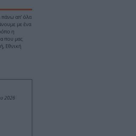
 πάνω απ’ όλα
άνουμε με ένα
ρόπο η
τα που μας
ή, Εθνική
ου 2026