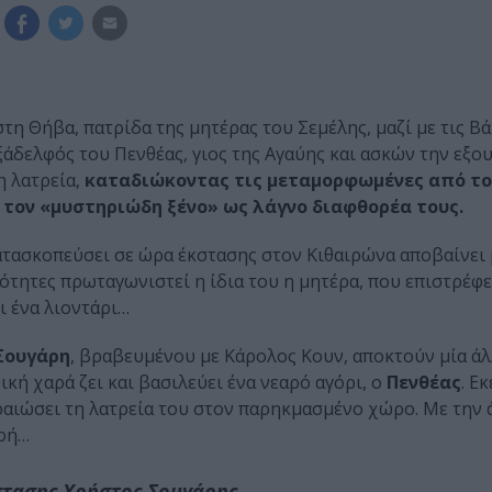
η Θήβα, πατρίδα της μητέρας του Σεμέλης, μαζί με τις Β
εξάδελφός του Πενθέας, γιος της Αγαύης και ασκών την εξο
 λατρεία,
καταδιώκοντας τις μεταμορφωμένες από το
 τον «μυστηριώδη ξένο» ως λάγνο διαφθορέα τους.
κατασκοπεύσει σε ώρα έκστασης στον Κιθαιρώνα αποβαίνει 
εότητες πρωταγωνιστεί η ίδια του η μητέρα, που επιστρέφ
ι ένα λιοντάρι…
Σουγάρη
, βραβευμένου με Κάρολος Κουν, αποκτούν μία άλ
κή χαρά ζει και βασιλεύει ένα νεαρό αγόρι, ο
Πενθέας
. Ε
ραιώσει τη λατρεία του στον παρηκμασμένο χώρο. Με την 
νοή…
τασης Χρήστος Σουγάρης,