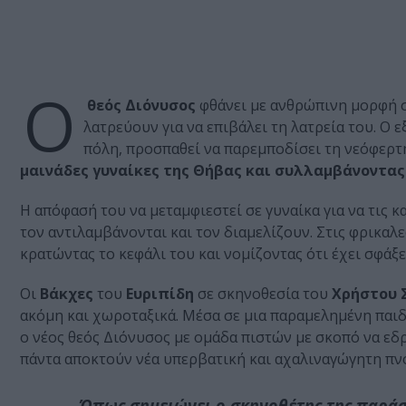
Ο
θεός Διόνυσος
φθάνει με ανθρώπινη μορφή στ
λατρεύουν για να επιβάλει τη λατρεία του. Ο 
πόλη, προσπαθεί να παρεμποδίσει τη νεόφερτη
μαινάδες γυναίκες της Θήβας και συλλαμβάνοντας
Η απόφασή του να μεταμφιεστεί σε γυναίκα για να τις 
τον αντιλαμβάνονται και τον διαμελίζουν. Στις φρικαλ
κρατώντας το κεφάλι του και νομίζοντας ότι έχει σφάξε
Οι
Βάκχες
του
Ευριπίδη
σε σκηνοθεσία του
Χρήστου 
ακόμη και χωροταξικά. Μέσα σε μια παραμελημένη παιδι
ο νέος θεός Διόνυσος με ομάδα πιστών με σκοπό να εδ
πάντα αποκτούν νέα υπερβατική και αχαλιναγώγητη π
Όπως σημειώνει ο σκηνοθέτης της παράσ