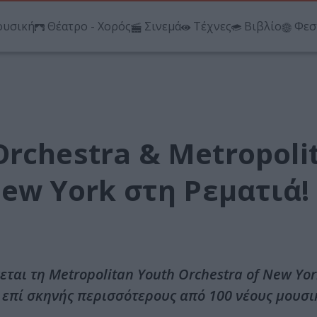
υσική
Θέατρο - Χορός
Σινεμά
Τέχνες
Βιβλίο
Φεσ
rchestra & Metropoli
New York στη Ρεματιά!
ται τη Metropolitan Youth Orchestra of New Yor
 επί σκηνής περισσότερους από 100 νέους μουσι