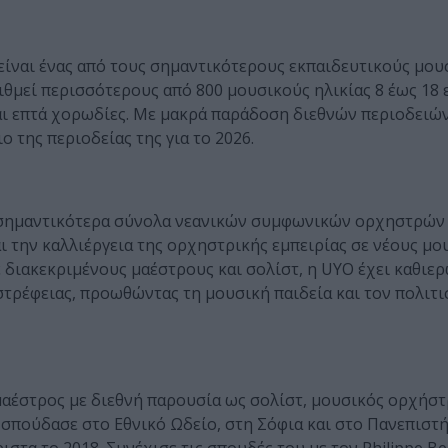
είναι ένας από τους σημαντικότερους εκπαιδευτικούς μου
θμεί περισσότερους από 800 μουσικούς ηλικίας 8 έως 18 ε
αι επτά χορωδίες. Με μακρά παράδοση διεθνών περιοδειώ
ο της περιοδείας της για το 2026.
 σημαντικότερα σύνολα νεανικών συμφωνικών ορχηστρών 
 την καλλιέργεια της ορχηστρικής εμπειρίας σε νέους μο
ε διακεκριμένους μαέστρους και σολίστ, η UYO έχει καθιερ
τρέφειας, προωθώντας τη μουσική παιδεία και τον πολιτι
μαέστρος με διεθνή παρουσία ως σολίστ, μουσικός ορχήστ
 σπούδασε στο Εθνικό Ωδείο, στη Σόφια και στο Πανεπιστ