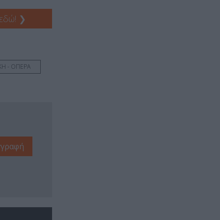
 εδώ!
❯
ΚΗ - ΟΠΕΡΑ