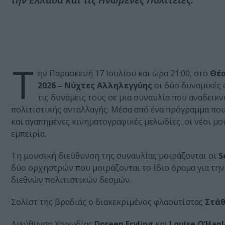
Τ
ην Παρασκευή 17 Ιουλίου και ώρα 21:00, στο
Θέα
2026 – Νύχτες Αλληλεγγύης
οι δύο δυναμικές 
τις δυνάμεις τους σε μια συναυλία που αναδεικ
πολιτιστικής ανταλλαγής. Μέσα από ένα πρόγραμμα που
και αγαπημένες κινηματογραφικές μελωδίες, οι νέοι μ
εμπειρία.
Τη μουσική διεύθυνση της συναυλίας μοιράζονται οι
Sc
δύο ορχηστρών που μοιράζονται το ίδιο όραμα για την
διεθνών πολιτιστικών δεσμών.
Σολίστ της βραδιάς ο διακεκριμένος φλαουτίστας
Στάθ
Διεύθυνση Χορωδίας
Doreen Fryling
και
Louise O’Han