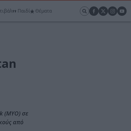
τιβάλ
Παιδί
Θέματα
tan
k (MYO) σε
κούς από