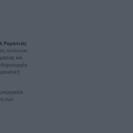
λ Ρεματιάς
ίες, ενώνουν
γασίας και
 δημιουργία
 μουσική
υνεργασία
ση των