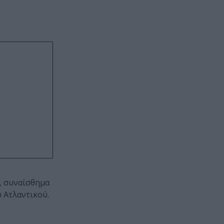
α, συναίσθημα
 Ατλαντικού.