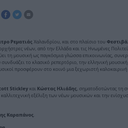
τρο Ρεματιάς
Χαλανδρίου, και στο πλαίσιο του
Φεστιβά
ορχήστρες νέων, από την Ελλάδα και τις Ηνωμένες Πολιτε
νύει τη μουσική ως παγκόσμια γλώσσα επικοινωνίας, συνερ
 συνδυάζει το κλασικό ρεπερτόριο, την ελληνική μουσική
ουσικοί προσφέρουν στο κοινό μια ξεχωριστή καλοκαιρινή
ott Stickley
και
Κώστας Ηλιάδης
, σηματοδοτώντας τη σ
 καλλιτεχνική εξέλιξη των νέων μουσικών και την ενίσχυ
ης Καραπάνος
.
lon
.