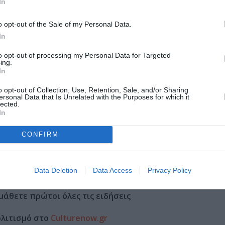
In
o opt-out of the Sale of my Personal Data.
Τοποθεσία:
In
Ευριπίδειο Θέατρο Ρεματιάς, Πεζόδρομος Προφήτη 
to opt-out of processing my Personal Data for Targeted
ing.
Πολύδροσο Χαλανδρίου
In
Θέατρο Ρεματιάς
o opt-out of Collection, Use, Retention, Sale, and/or Sharing
ersonal Data that Is Unrelated with the Purposes for which it
lected.
In
CONFIRM
Data Deletion
Data Access
Privacy Policy
μάθετε πρώτοι όλες τις ειδήσεις
ολιτισμό στο
Culturenow.gr