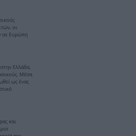
σικούς
τών, οι
ν σε Ευρώπη
στην Ελλάδα,
υσικούς. Μέσα
ωθεί ως ένας
στικό
ρας και
ήμιο