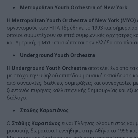
Metropolitan Youth Orchestra of New York
Η
Metropolitan Youth Orchestra of New York (MYO)
οργανισμούς των ΗΠΑ. Ιδρύθηκε το 1993 και σήμερα αρι
οποίοι συμμετέχουν σε επτά συμφωνικές ορχήστρες κ
και Αμερική, η MYO επισκέπτεται την Ελλάδα στο πλαίσι
Underground Youth Orchestra
Η
Underground Youth Orchestra
αποτελεί ένα από τα
με στόχο την υψηλού επιπέδου μουσική εκπαίδευση και
από συναυλίες, διεθνείς συμπράξεις και συνεργασίες μ
ζωντανός πυρήνας καλλιτεχνικής δημιουργίας και εξωσ
διάλογο.
Στάθης Καραπάνος
Ο
Στάθης Καραπάνος
είναι Έλληνας φλαουτίστας και 
μουσικής δωματίου. Γεννήθηκε στην Αθήνα το 1996 και