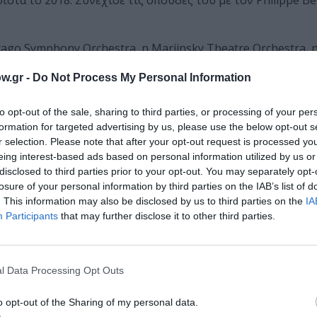
τα το 2018. Συνέχισε τις σπουδές του με τον Philippe Be
ago Symphony Orchestra, η Mariinsky Theatre Orchestra,
rg Symphony Orchestra και η Κρατική Ορχήστρα Αθηνών, κ
w.gr -
Do Not Process My Personal Information
ποίων οι Zubin Mehta, Christoph Eschenbach, Yutaka Sado
to opt-out of the sale, sharing to third parties, or processing of your per
formation for targeted advertising by us, please use the below opt-out s
 τη Mariinsky Theatre Orchestra υπό τη διεύθυνση του Va
r selection. Please note that after your opt-out request is processed y
g-Holstein Musik Festival, το Lotto Prize του Rheingau Mus
eing interest-based ads based on personal information utilized by us or
disclosed to third parties prior to your opt-out. You may separately opt-
losure of your personal information by third parties on the IAB’s list of
ώτη ολοκληρωμένη ηχογράφηση των έργων για φλάουτο το
. This information may also be disclosed by us to third parties on the
IA
ράλληλα, δραστηριοποιείται ως μαέστρος και αναπτύσσει κ
Participants
that may further disclose it to other third parties.
εριβαλλοντικά ζητήματα.
l Data Processing Opt Outs
νά στο Χαλάνδρι!
o opt-out of the Sharing of my personal data.