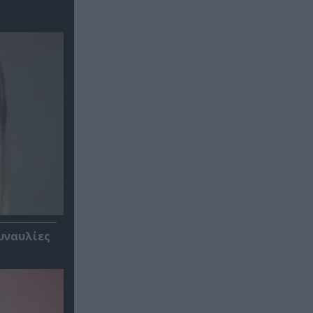
υναυλίες