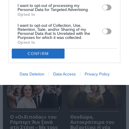
I want to opt-out of processing my
Personal Data for Targeted Advertising.
Opted In
Εισπράξεις πάνω
Η νέα ταινία
από 1 δισ. δολάρια
“Without Blood” της
I want to opt-out of Collection, Use,
για το “Spider-Man:
Αντζελίνα Τζολί θα
Retention, Sale, and/or Sharing of my
Brand New Day”
κάνει πρεμιέρα τον
Personal Data that Is Unrelated with the
Σεπτέμβριο
Purposes for which it was collected.
Opted In
CONFIRM
Δημοφιλή Άρθρα
Data Deletion
Data Access
Privacy Policy
O «Οιδίποδας» του
Θεοδώρα,
Ρόμπερτ Άικ ξανά
Αυτοκράτειρα του
στη Στέγη – Με τους
Βυζαντίου: Η νέα