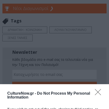
Νέοι Διαγωνισμοί
❯
Tags
ΔΡΑΜΑΤΙΚΗ - ΚΟΙΝΩΝΙΚΗ
ΛΟΥΚΑ ΓΚΟΥΑΝΤΑΝΙΝΟ
ΞΕΝΕΣ ΤΑΙΝΙΕΣ
Newsletter
Κάθε βδομάδα στο e-mail σας τα τελευταία νέα για
την Τέχνη και τον Πολιτισμό!
CultureNow.gr -
Do Not Process My Personal
Ακολουθήστε το Culturenow.gr
Information