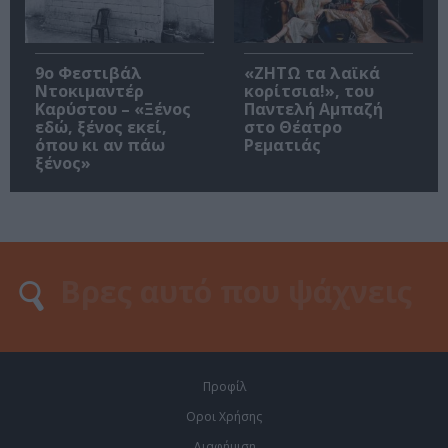
9ο Φεστιβάλ
«ΖΗΤΩ τα λαϊκά
Ντοκιμαντέρ
κορίτσια!», του
Καρύστου – «Ξένος
Παντελή Αμπαζή
εδώ, ξένος εκεί,
στο Θέατρο
όπου κι αν πάω
Ρεματιάς
ξένος»
Προφίλ
Οροι Χρήσης
Διαφήμιση