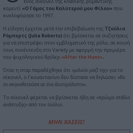
ενός σίκουελ της κλασικής ρομαντικής
κομεντί
«Ο Γάμος του Καλύτερού μου Φίλου»
που
κυκλοφόρησε το 1997.
Η είδηση έρχεται μετά την επιβεβαίωση της
Τζούλια
Ρόμπερτς (Julia Roberts)
ότι βρίσκεται σε συζητήσεις
για να επιστρέψει στον εμβληματικό της ρόλο, σε κοινή
τους συνέντευξη στο Variety με αφορμή την πρεμιέρα
του ψυχολογικού θρίλερ
«After the Hunt»
.
Όταν η σταρ παραδέχθηκε ότι
«μιλούν μαζί της»
για το
σίκουελ, ο Γκουαντανίνο δεν δίστασε να δηλώσει:
«θα
το σκηνοθετούσα σε ένα δευτερόλεπτο»
.
Το σίκουελ φέρεται να βρίσκεται ήδη σε «
πρώιμο στάδιο
ανάπτυξης»
από τον Ιούλιο.
ΜΗΝ ΧΑΣΕΙΣ!