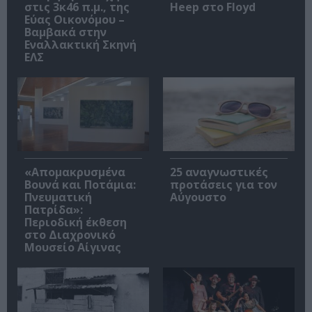
στις 3κ46 π.μ., της
Heep στο Floyd
Εύας Οικονόμου –
Βαμβακά στην
Εναλλακτική Σκηνή
ΕΛΣ
«Απομακρυσμένα
25 αναγνωστικές
Βουνά και Ποτάμια:
προτάσεις για τον
Πνευματική
Αύγουστο
Πατρίδα»:
Περιοδική έκθεση
στο Διαχρονικό
Μουσείο Αίγινας