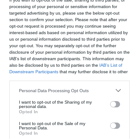
If you wish to opt-out of the sale, sharing to third parties, or
processing of your personal or sensitive information for
targeted advertising by us, please use the below opt-out
Σχετικά Άρθρα
section to confirm your selection. Please note that after your
opt-out request is processed you may continue seeing
interest-based ads based on personal information utilized by
us or personal information disclosed to third parties prior to
your opt-out. You may separately opt-out of the further
disclosure of your personal information by third parties on the
IAB’s list of downstream participants. This information may
also be disclosed by us to third parties on the
IAB’s List of
Η Μισέλ Φάιφερ
Προβολές με
Downstream Participants
that may further disclose it to other
αποκάλυψε ότι δεν
ελεύθερη είσοδο
third parties.
θέλει να
στον Θερινό
πρωταγωνιστήσει
Δημοτικό
Personal Data Processing Opt Outs
ποτέ ξανά σε ταινία
Κινηματογράφο
Αγίας Παρασκευής |
I want to opt-out of the Sharing of my
10-16/8
personal data.
Opted In
I want to opt-out of the Sale of my
Personal Data.
Opted In