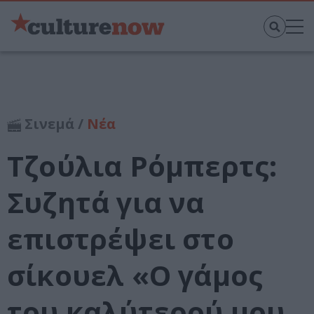
Σινεμά /
Νέα
Τζούλια Ρόμπερτς:
Συζητά για να
επιστρέψει στο
σίκουελ «Ο γάμος
του καλύτερού μου