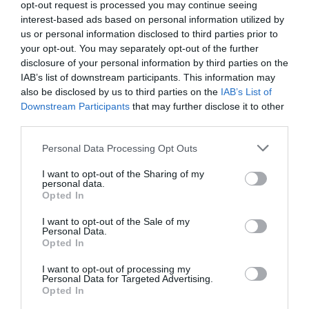
Γκουαντανίνο
του Λούκα
opt-out request is processed you may continue seeing
Γκουαντανίνο
interest-based ads based on personal information utilized by
us or personal information disclosed to third parties prior to
your opt-out. You may separately opt-out of the further
ΣΙΝΕΜΑ / ΝΕΑ
disclosure of your personal information by third parties on the
Κάτω από τον
IAB’s list of downstream participants. This information may
Ήλιο, του Λούκα
also be disclosed by us to third parties on the
IAB’s List of
Γκουαντανίνο
Downstream Participants
that may further disclose it to other
third parties.
Personal Data Processing Opt Outs
I want to opt-out of the Sharing of my
personal data.
Opted In
Τελευταία
I want to opt-out of the Sale of my
νέα
Personal Data.
Opted In
I want to opt-out of processing my
Personal Data for Targeted Advertising.
Opted In