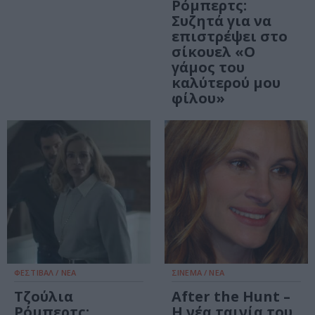
Ρόμπερτς:
Συζητά για να
επιστρέψει στο
σίκουελ «Ο
γάμος του
καλύτερού μου
φίλου»
ΦΕΣΤΙΒΑΛ / ΝΕΑ
ΣΙΝΕΜΑ / ΝΕΑ
Τζούλια
After the Hunt –
Ρόμπερτς:
Η νέα ταινία του