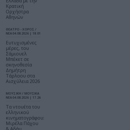
Ελλάδα με την
Κρατική
Ορχήστρα
Αθηνών
ΘΕΑΤΡΟ - ΧΟΡΟΣ /
ΝΕΑ
04.08.2026 | 18.01
Ευτυχισμένες
μέρες, του
Σάμιουελ
Μπέκετ σε
σκηνοθεσία
Δημήτρη
Τάρλοου στα
Αισχύλεια 2026
ΜΟΥΣΙΚΗ / ΜΟΥΣΙΚΑ
ΝΕΑ
04.08.2026 | 17.26
Τα ντουέτα του
ελληνικού
κινηματογράφου:
Μιρέλα Πάχου
& Αδάμ