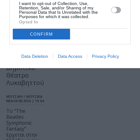
I want to opt-out of Collection, Use,
ΘΕΑΤΡΟ - ΧΟΡΟΣ /
Retention, Sale, and/or Sharing of my
ΝΕΑ
04.08.2026 | 20.02
Personal Data that Is Unrelated with the
Purposes for which it was collected.
Βάκχες, του
Opted In
Ευριπίδη σε
CONFIRM
σκηνοθεσία
Γιάβορ
Γκάρντεφ
Data Deletion
Data Access
Privacy Policy
στο
Δημοτικό
Θέατρο
Λυκαβηττού
ΜΟΥΣΙΚΗ / ΜΟΥΣΙΚΑ
ΝΕΑ
04.08.2026 | 19.04
Το “The
Beatles
Symphonic
Fantasy”
έρχεται στην