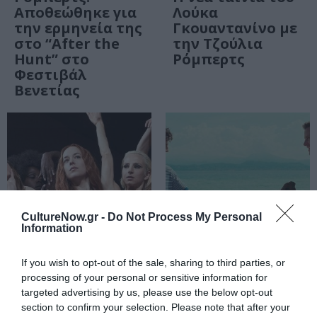
Αποθεώθηκε για
Λούκα
την ερμηνεία της
Γκουαντανίνο με
στο “After the
την Τζούλια
Hunt” στο
Ρόμπερτς
Φεστιβάλ
Βενετίας
CultureNow.gr -
Do Not Process My Personal
Information
If you wish to opt-out of the sale, sharing to third parties, or
ΣΙΝΕΜΑ / ΝΕΑ
ΣΙΝΕΜΑ / ΝΕΑ
processing of your personal or sensitive information for
Suspiria, του
Να με φωνάζεις
targeted advertising by us, please use the below opt-out
Λούκα
με τ’ όνομά σου,
section to confirm your selection. Please note that after your