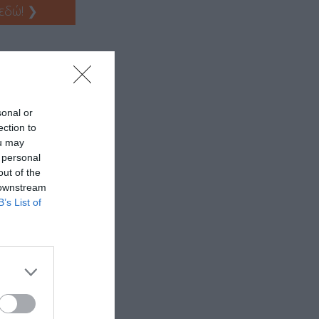
 εδώ!
❯
sonal or
ection to
ou may
 personal
out of the
 downstream
B’s List of