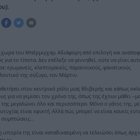
υ).
ερίχωρα του Μπέρμιγχαμ. Αδιάφορη από επιλογή και αναπο
για το τίποτα. Δεν επέλεξε να γεννηθεί, ούτε να γίνει αυτό
ε: εγωμανείς, κλεπτομανείς, παρανοϊκούς, φανατικούς
λοντικό της σύζυγο, τον Μάρτιν.
ποθετήσει στον κεντρικό ρόλο μιας θλιβερής και κάπως σκ
 για να γεμίσει τον χρόνο της, όπως της έχουν μάθει –μα
 της μεγαλώνει όλο και περισσότερο. Μόνο ο γάτος της, μ
ευτυχίας είναι εφικτή. Αλλά πώς μπορεί να είναι κανείς ευ
ό συμπτώσεις…
η ιστορία της είναι καταδικασμένη να τελειώσει όπως άρχι