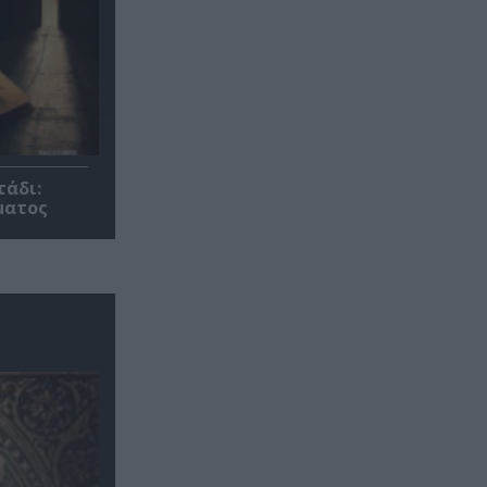
τάδι:
ματος