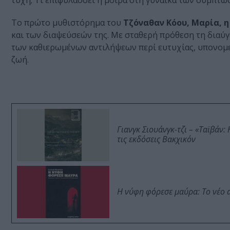
τύχη; Τι επιφυλάσσει η μοίρα στη γυναίκα των συμπτώ
Το πρώτο μυθιστόρημα του
Τζόναθαν Κόου, Μαρία, 
και των διαψεύσεών της. Με σταθερή πρόθεση τη διαύ
των καθιερωμένων αντιλήψεων περί ευτυχίας, υπονομε
ζωή.
Γιανγκ Σιουάνγκ-τζι – «Ταϊβάν
τις εκδόσεις Βακχικόν
Η νύφη φόρεσε μαύρα: Το νέο 