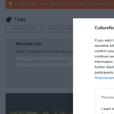
Κάθε μέρα νέοι διαγωνισμοί στο Culturenow.g
Tags
CultureNo
ΕΚΔΟΣΕΙΣ ΠΟΛΙΣ
ΞΕΝΟΙ ΣΥΓΓΡΑΦΕΙΣ
ΠΕΖΟΓΡΑΦΙΑ
If you wish 
Newsletter
sensitive in
confirm you
Κάθε βδομάδα στο e-mail σας τα τελευταία νέα για την Τέχ
continue se
information 
further disc
Ακο
participants
Downstream 
Persona
Σ
I want t