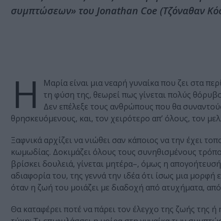
συμπτώσεων» του Jonathan Coe (Τζόναθαν Κόο
Η
Μαρία είναι μια νεαρή γυναίκα που ζει στα π
τη φύση της, θεωρεί πως γίνεται πολύς θόρυβος 
Δεν επέλεξε τους ανθρώπους που θα συναντούσ
θρησκευόμενους, και, τον χειρότερο απ’ όλους, τον μελ
Ξαφνικά αρχίζει να νιώθει σαν κάποιος να την έχει το
κωμωδίας. Δοκιμάζει όλους τους συνηθισμένους τρόπους
βρίσκει δουλειά, γίνεται μητέρα–, όμως η απογοήτευσή
αδιαφορία του, της γεννά την ιδέα ότι ίσως μια μορφή 
όταν η ζωή του μοιάζει με διαδοχή από ατυχήματα, απ
Θα καταφέρει ποτέ να πάρει τον έλεγχο της ζωής της ή 