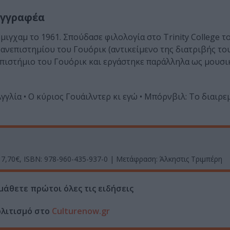
υγγραφέα
ιγχαμ το 1961. Σπούδασε φιλολογία στο Trinity College τ
Πανεπιστημίου του Γουόρικ (αντικείμενο της διατριβής το
νεπιστήμιο του Γουόρικ και εργάστηκε παράλληλα ως μουσι
γγλία • Ο κύριος Γουάιλντερ κι εγώ • Μπόρνβιλ: Το διαιρε
 17,70€, ISBN: 978-960-435-937-0 | Μετάφραση: Άλκηστις Τριμπέρη
μάθετε πρώτοι όλες τις ειδήσεις
ολιτισμό στο
Culturenow.gr