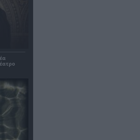
έα
θέατρο