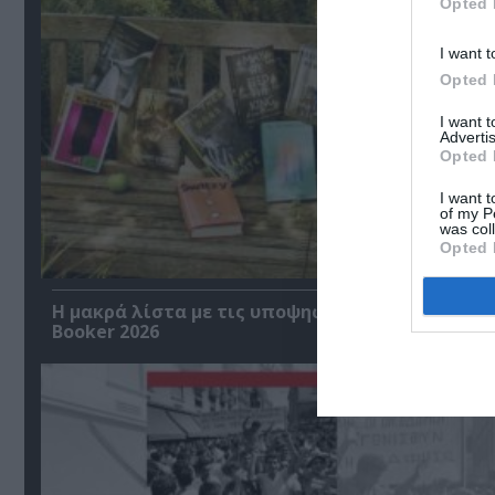
Opted 
I want t
Opted 
I want 
Advertis
Opted 
I want t
of my P
was col
Opted 
Η μακρά λίστα με τις υποψηφιότητες για το Βρ
Booker 2026