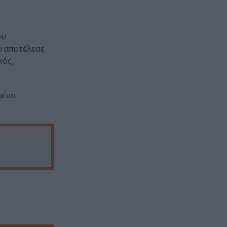
ου
υ αποτέλεσε
κός,
μένο