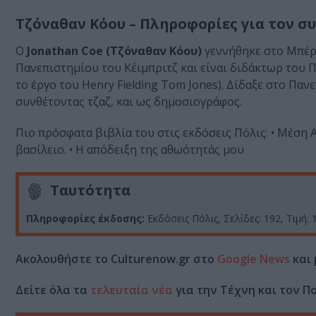
Τζόναθαν Κόου – Πληροφορίες για τον σ
O
Jonathan Coe (Τζόναθαν Κόου)
γεννήθηκε στο Μπέρμ
Πανεπιστημίου του Κέιμπριτζ και είναι διδάκτωρ του 
το έργο του Henry Fielding Tom Jones). Δίδαξε στο Πα
συνθέτοντας τζαζ, και ως δημοσιογράφος.
Πιο πρόσφατα βιβλία του στις εκδόσεις Πόλις: • Μέση Α
βασίλειο. • H απόδειξη της αθωότητάς μου
Ταυτότητα
Πληροφορίες έκδοσης:
Εκδόσεις Πόλις, Σελίδες: 192, Τιμή:
Ακολουθήστε το Culturenow.gr στο
Google News
και 
Δείτε όλα τα
τελευταία νέα
για την Τέχνη και τον Π