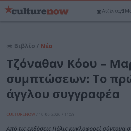
Ατζέντα
Μο
Βιβλίο /
Νέα
Τζόναθαν Κόου – Μαρ
συμπτώσεων: Το πρ
άγγλου συγγραφέα
CULTURENOW
/
10-06-2026
/ 11:59
Από τις εκδόσεις Πόλις κυκλοφορεί σύντομα σ