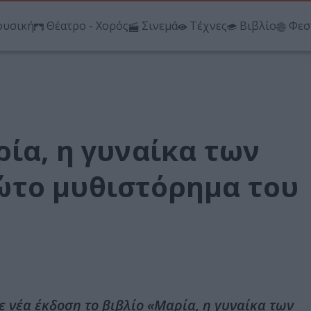
υσική
Θέατρο - Χορός
Σινεμά
Τέχνες
Βιβλίο
Φεσ
ία, η γυναίκα των
ώτο μυθιστόρημα του
ε νέα έκδοση το βιβλίο «Μαρία, η γυναίκα των