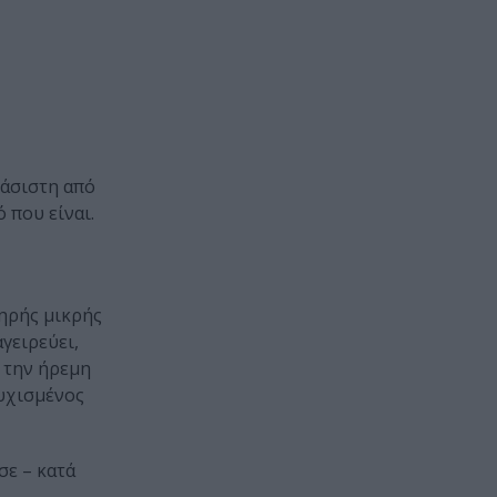
φάσιστη από
 που είναι.
ληρής μικρής
γειρεύει,
ε την ήρεμη
τυχισμένος
σε – κατά