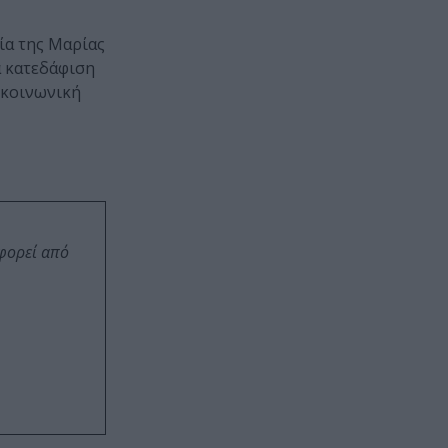
ία της Μαρίας
α κατεδάφιση
 κοινωνική
οφορεί από