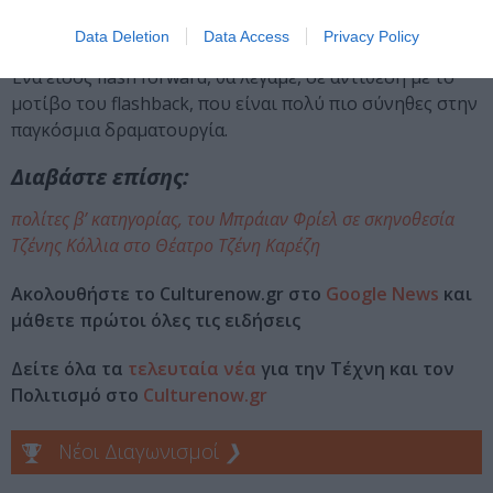
σκηνών με γεγονότα που έχουν προκύψει από όσα
Data Deletion
Data Access
Privacy Policy
διαδραματίζονται σε ρεαλιστικό χρόνο μπροστά μας.
Ένα είδος flash forward, θα λέγαμε, σε αντίθεση με το
μοτίβο του flashback, που είναι πολύ πιο σύνηθες στην
παγκόσμια δραματουργία.
Διαβάστε επίσης:
πολίτες β’ κατηγορίας, του Μπράιαν Φρίελ σε σκηνοθεσία
Τζένης Κόλλια στο Θέατρο Τζένη Καρέζη
Ακολουθήστε το Culturenow.gr στο
Google News
και
μάθετε πρώτοι όλες τις ειδήσεις
Δείτε όλα τα
τελευταία νέα
για την Τέχνη και τον
Πολιτισμό στο
Culturenow.gr
Νέοι Διαγωνισμοί
❯