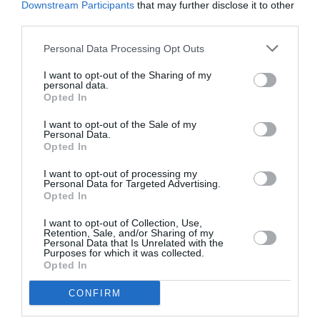
μεγαλύτερη πρόκληση στη μετάφραση του έργου
Downstream Participants
that may further disclose it to other
του Friel; Αφορούσε περισσότερο τη γλώσσα, το
third parties.
πολιτισμικό πλαίσιο ή τη μεταφορά της ειρωνείας
Personal Data Processing Opt Outs
και του χιούμορ;
I want to opt-out of the Sharing of my
Μιχάλης Σιώνας:
Η μεγαλύτερη πρόκληση είναι η
personal data.
Opted In
μεταφορά της φρασεολογίας, η οποία καθορίζει και
αποκαλύπτει σε μεγάλο βαθμό το πολιτισμικό πλαίσιο
I want to opt-out of the Sale of my
στο οποίο αναφέρεται το εκάστοτε έργο.
Personal Data.
Opted In
— Το έργο του Brian Friel έχει μια ιδιότυπη, σχεδόν
I want to opt-out of processing my
υβριδική φόρμα, καθώς συνδυάζει μαρτυρίες,
Personal Data for Targeted Advertising.
Opted In
καταθέσεις, δημοσιογραφικό λόγο και θεατρική
δράση. Πώς θα περιγράφατε εσείς τη δομή και την
I want to opt-out of Collection, Use,
Retention, Sale, and/or Sharing of my
ιδιαιτερότητα αυτού του κειμένου; Τι είναι αυτό
Personal Data that Is Unrelated with the
που το κάνει ακόμη δραματουργικά ζωντανό
Purposes for which it was collected.
Opted In
σήμερα;
CONFIRM
Μιχάλης Σιώνας:
Αυτό που κάνει δομικά πολύ
ενδιαφέρον το συγκεκριμένο έργο είναι η χρήση