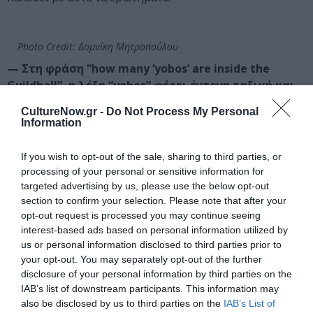
Photo Credit: Δομνίκη Μητροπούλου
— Στη φράση “how many ‘yobos’ are inside the
Guildhall”, η λέξη “yobos” φέρει έντονη ταξική και
υποτιμητική φόρτιση. Πώς επιλέξατε να την
CultureNow.gr -
Do Not Process My Personal
αποδώσετε στα ελληνικά ώστε να διατηρηθεί
Information
αυτό το κοινωνικό και πολιτικό φορτίο;
If you wish to opt-out of the sale, sharing to third parties, or
Μιχάλης Σιώνας:
Όπως πολύ σωστά σημειώνετε, η
processing of your personal or sensitive information for
λέξη αυτή φέρει χλευαστικό πρόσημο και
targeted advertising by us, please use the below opt-out
χρησιμοποιείται για να δηλώσει, με τρόπο αργκοτικό,
section to confirm your selection. Please note that after your
συνήθως τον κοινωνικά κατώτερο, ο οποίος θεωρείται
opt-out request is processed you may continue seeing
interest-based ads based on personal information utilized by
ακαλλιέργητος, ασεβής ή άγριος. Η λέξη που επιλέξαμε,
us or personal information disclosed to third parties prior to
λαμβάνοντας υπόψη και την υπόθεση του έργου, είναι
your opt-out. You may separately opt-out of the further
η λέξη «μπαχαλάκηδες».
disclosure of your personal information by third parties on the
IAB’s list of downstream participants. This information may
— Μοιάζει ταιριαστή, είναι η αλήθεια! Ποια ήταν η
also be disclosed by us to third parties on the
IAB’s List of