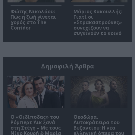
Φώτης Νικολάου:
Μάριος Κακουλλής:
Πώς η ζωή γίνεται
Γιατί οι
χορός στο The
«Στρακαστρούκες»
Corridor
συνεχίζουν να
συγκινούν το κοινό
Δημοφιλή Άρθρα
O «Οιδίποδας» του
Θεοδώρα,
Ρόμπερτ Άικ ξανά
Αυτοκράτειρα του
στη Στέγη – Με τους
Βυζαντίου: Η νέα
Νίκο Κουρή & Μαρία
ελληνική όπερα του