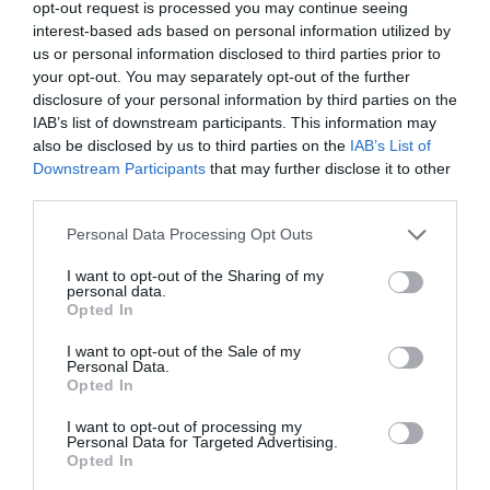
opt-out request is processed you may continue seeing
Ακαδημίας 59, Αθήνα
interest-based ads based on personal information utilized by
us or personal information disclosed to third parties prior to
Θέατρο Ολύμπια
your opt-out. You may separately opt-out of the further
disclosure of your personal information by third parties on the
Eισιτήρια:
IAB’s list of downstream participants. This information may
also be disclosed by us to third parties on the
IAB’s List of
από 8€
Downstream Participants
that may further disclose it to other
third parties.
Πληροφορίες / Κρατήσεις:
Personal Data Processing Opt Outs
opanda.gr
I want to opt-out of the Sharing of my
personal data.
Ακολουθήστε το Culturenow.gr στο
Google News
και
Opted In
μάθετε πρώτοι όλες τις ειδήσεις
I want to opt-out of the Sale of my
Personal Data.
Δείτε όλα τα
τελευταία νέα
για την Τέχνη και τον
Opted In
Πολιτισμό στο
Culturenow.gr
I want to opt-out of processing my
Personal Data for Targeted Advertising.
Νέοι Διαγωνισμοί
❯
Opted In