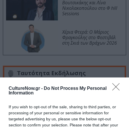
Βουτσικάκης και Λίνα
Νικολακοπούλου στο Φ hill
Sessions
Χέρια Φτερά: Ο Μάριος
Φραγκούλης στο Φεστιβάλ
στη Σκιά των Βράχων 2026
Ταυτότητα Εκδήλωσης
Ημερομηνία:
CultureNow.gr -
Do Not Process My Personal
Information
05/04/2025
06/04/2025
Από:
Εως:
Σάββατο & Κυριακή 6 Απριλίου | 20:30
If you wish to opt-out of the sale, sharing to third parties, or
processing of your personal or sensitive information for
Τοποθεσία:
targeted advertising by us, please use the below opt-out
section to confirm your selection. Please note that after your
Ολύμπια, Δημοτικό Μουσικό Θέατρο «Μαρία Κάλλας»,