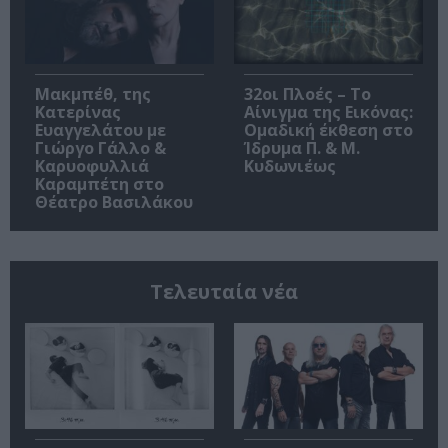
Μακμπέθ, της
32οι Πλοές – Το
Κατερίνας
Αίνιγμα της Εικόνας:
Ευαγγελάτου με
Ομαδική έκθεση στο
Γιώργο Γάλλο &
Ίδρυμα Π. & Μ.
Καρυοφυλλιά
Κυδωνιέως
Καραμπέτη στο
Θέατρο Βασιλάκου
Τελευταία νέα