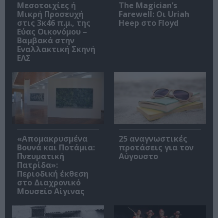
Μεσοτοιχίες ή
The Magician’s
Μικρή Προσευχή
Farewell: Οι Uriah
στις 3κ46 π.μ., της
Heep στο Floyd
Εύας Οικονόμου –
Βαμβακά στην
Εναλλακτική Σκηνή
ΕΛΣ
«Απομακρυσμένα
25 αναγνωστικές
Βουνά και Ποτάμια:
προτάσεις για τον
Πνευματική
Αύγουστο
Πατρίδα»:
Περιοδική έκθεση
στο Διαχρονικό
Μουσείο Αίγινας