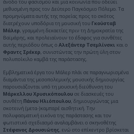
άνοδο του φασισμού και μια κοινωνία που οδεύει
μεθυσμένη προς τον Δεύτερο Παγκόσμιο Πόλεμο. Τα
προμηνύματα αυτής της πορείας προς το σκότος
διατρέχουν υποδόρια τη μουσική του
Γκούσταβ
Μάλερ
, γραμμένη δεκαετίες πριν τη Δημοκρατία της
Βαϊμάρης, και προλειαίνουν το έδαφος για συνθέτες
αυτής περιόδου όπως ο
Αλεξάντερ Τσεμλίνσκι
και ο
Φραντς Σρέκερ
, συνιστώντας την πρώτη ύλη στον
πολυποίκιλο καμβά της παράστασης.
Εμβληματικά έργα του Μάλερ πλάι σε παραγνωρισμένα
διαμάντια της μεσοπολεμικής μουσικής δημιουργίας
παρουσιάζονται υπό τη μουσική διεύθυνση του
Μάρκελλου Χρυσικόπουλου
σε διασκευές του
συνθέτη
Πάνου Ηλιόπουλου
, δημιουργώντας μια
σκοτεινή (μετα-)καμπαρέ αισθητική. Την
πολυφασματική εικόνα της παράστασης και τον
φωτιστικό σχεδιασμό αναλαμβάνει ο σκηνοθέτης
Στέφανος Δρουσιώτης
, ενώ στο επίκεντρο βρίσκεται