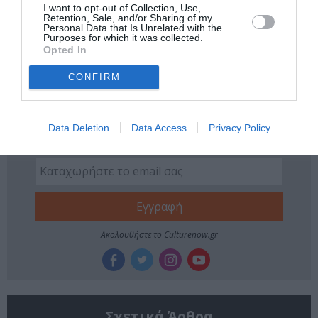
I want to opt-out of Collection, Use,
Tags
Retention, Sale, and/or Sharing of my
Personal Data that Is Unrelated with the
Purposes for which it was collected.
ERGON ENSEMBLE
ΚΛΑΣΙΚΗ - ΟΠΕΡΑ
Opted In
ΜΑΡΚΕΛΛΟΣ ΧΡΥΣΙΚΟΠΟΥΛΟΣ
ΣΥΝΑΥΛΙΕΣ 2025
CONFIRM
Newsletter
Κάθε βδομάδα στο e-mail σας τα τελευταία νέα για
Data Deletion
Data Access
Privacy Policy
την Τέχνη και τον Πολιτισμό!
Ακολουθήστε το Culturenow.gr
Σχετικά Άρθρα