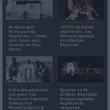
9ο Φεστιβάλ
«ΖΗΤΩ τα λαϊκά
Ντοκιμαντέρ
κορίτσια!», του
Καρύστου – «Ξένος
Παντελή Αμπαζή
εδώ, ξένος εκεί,
στο Θέατρο
όπου κι αν πάω
Ρεματιάς
ξένος»
Η Ελλάδα μέσα από
Έρχεται το 5ο
τον φακό του
Διεθνές Φεστιβάλ
Νικόλαου Τομπάζη:
Κινηματογράφου
Έκθεση στο
Κεφαλονιάς
Μουσείο Πάνου &
«Κύματα»