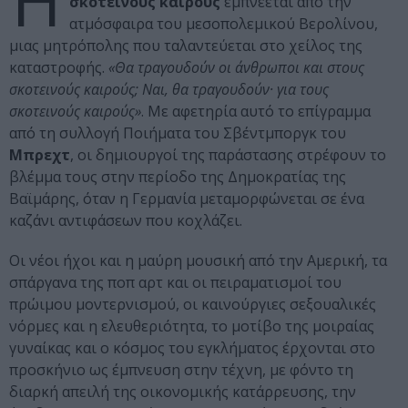
Η
σκοτεινούς καιρούς
εμπνέεται από την
ατμόσφαιρα του μεσοπολεμικού Βερολίνου,
μιας μητρόπολης που ταλαντεύεται στο χείλος της
καταστροφής.
«Θα τραγουδούν οι άνθρωποι και στους
σκοτεινούς καιρούς; Ναι, θα τραγουδούν· για τους
σκοτεινούς καιρούς»
. Με αφετηρία αυτό το επίγραμμα
από τη συλλογή Ποιήματα του Σβέντμποργκ του
Μπρεχτ
, οι δημιουργοί της παράστασης στρέφουν το
βλέμμα τους στην περίοδο της Δημοκρατίας της
Βαϊμάρης, όταν η Γερμανία μεταμορφώνεται σε ένα
καζάνι αντιφάσεων που κοχλάζει.
Οι νέοι ήχοι και η μαύρη μουσική από την Αμερική, τα
σπάργανα της ποπ αρτ και οι πειραματισμοί του
πρώιμου μοντερνισμού, οι καινούργιες σεξουαλικές
νόρμες και η ελευθεριότητα, το μοτίβο της μοιραίας
γυναίκας και ο κόσμος του εγκλήματος έρχονται στο
προσκήνιο ως έμπνευση στην τέχνη, με φόντο τη
διαρκή απειλή της οικονομικής κατάρρευσης, την