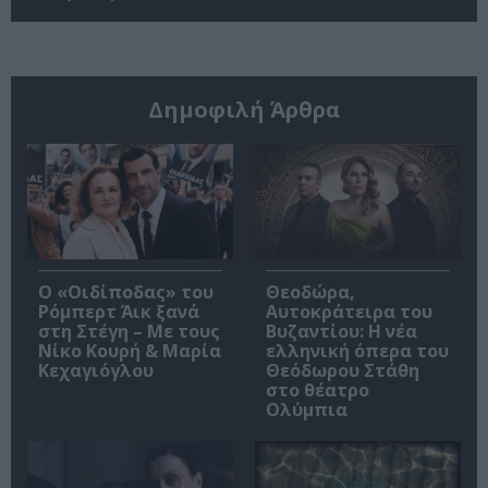
Δημοφιλή Άρθρα
O «Οιδίποδας» του
Θεοδώρα,
Ρόμπερτ Άικ ξανά
Αυτοκράτειρα του
στη Στέγη – Με τους
Βυζαντίου: Η νέα
Νίκο Κουρή & Μαρία
ελληνική όπερα του
Κεχαγιόγλου
Θεόδωρου Στάθη
στο θέατρο
Ολύμπια