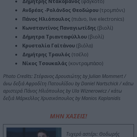
Δημήτρης Ντακοβάνος
(φαγκότο)
Ανδρέας -Ρολάνδος Θεοδώρου
(τρομπόνι)
Πάνος Ηλιόπουλος
(πιάνο, live electronics)
Κωνσταντίνος Παναγιωτίδης
(βιολί)
Δήμητρα Τριανταφύλλου
(βιολί)
Κρυσταλία Γαϊτάνου
(βιόλα)
Δημήτρης Τραυλός
(τσέλο)
Νίκος Τσουκαλάς
(κοντραμπάσο)
Photo Credits: Στέφανος Δρουσιώτης by Julian Mommert /
άνω δεξιά Αφροδίτη Πατουλίδου by Daniel Nartschick / κάτω
αριστερά Πάνος Ηλιόπουλος by Ula Wiznerowicz / κάτω
δεξιά Μάρκελλος Χρυσικόπουλος by Manios Kaplanidis
ΜΗΝ ΧΑΣΕΙΣ!
Τυχερό αστέρι: Θοδωρής