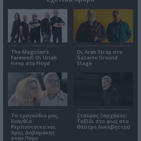
The Magician’s
Οι Arab Strap στο
Farewell: Οι Uriah
Gazarte Ground
Heep στο Floyd
Stage
Τα τραγούδια μας:
Σταύρος Ξαρχάκος:
Ευανθία
Ταξίδι στο φως στο
Ρεμπούτσικα και
Θέατρο Λυκαβηττού
Άρης Δαβαράκης
στην Πάρο