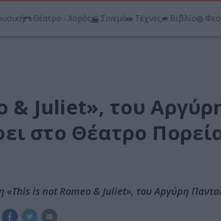
υσική
Θέατρο - Χορός
Σινεμά
Τέχνες
Βιβλίο
Φεσ
o & Juliet», του Αργύρ
ει στο Θέατρο Πορεία
«This is not Romeo & Juliet», του Αργύρη Παντα