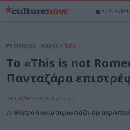
Ατζέντα
Μο
Θέατρο - Χορός /
Νέα
Το «This is not Rome
Πανταζάρα επιστρέφ
CULTURENOW
/
29-09-2021
/ 17:11
Το Θέατρο Πορεία παρουσιάζει την παράσταση 