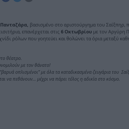
 Πανταζάρα,
βασισμένο στο αριστούργημα του Σαίξπηρ, π
εισιτήρια, επανέρχεται στις
6 Οκτωβρίου
με τον Αργύρη 
ιχνίδι ρόλων που γοητεύει και θολώνει τα όρια μεταξύ κα
το θέατρο.
υνομιλούν με τον θάνατο!
 ‘’βαρυά οπλισμένοι’’ με όλα τα καταδικασμένα ζευγάρια του Σαί
ι να πεθάνουν… μέχρι να πάρει τέλος η αδικία στο κόσμο.