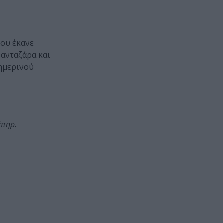
ου έκανε
Πανταζάρα και
θημερινού
ξπηρ.