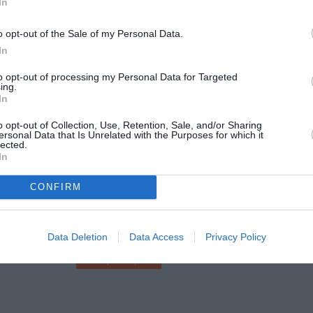
In
o opt-out of the Sale of my Personal Data.
In
to opt-out of processing my Personal Data for Targeted
ing.
In
o opt-out of Collection, Use, Retention, Sale, and/or Sharing
ersonal Data that Is Unrelated with the Purposes for which it
lected.
In
CONFIRM
Τοποθεσία:
Θέατρο Πορεία, Τρικόρφων 3, Αθήνα
Data Deletion
Data Access
Privacy Policy
Θέατρο Πορεία