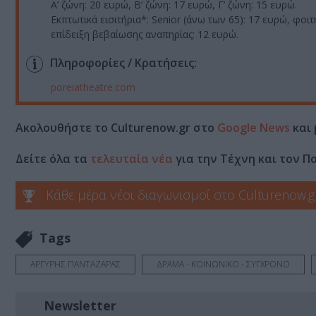
A’ ζώνη: 20 ευρώ, Β’ ζώνη: 17 ευρώ, Γ’ ζώνη: 15 ευρώ.
Εκπτωτικά εισιτήρια*: Senior (άνω των 65): 17 ευρώ, φοι
επίδειξη βεβαίωσης αναπηρίας: 12 ευρώ.
Πληροφορίες / Κρατήσεις:
poreiatheatre.com
Ακολουθήστε το Culturenow.gr στο
Google News
και 
Δείτε όλα τα
τελευταία νέα
για την Τέχνη και τον Π
Κάθε μέρα νέοι διαγωνισμοί στο Culturenow.g
Tags
ΑΡΓΥΡΗΣ ΠΑΝΤΑΖΑΡΑΣ
ΔΡΑΜΑ - ΚΟΙΝΩΝΙΚΟ - ΣΥΓΧΡΟΝΟ
Newsletter