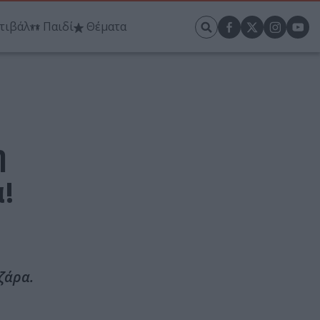
τιβάλ
Παιδί
Θέματα
η
!
ζάρα.