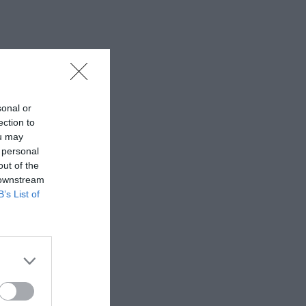
sonal or
ection to
ou may
 personal
out of the
 downstream
B’s List of