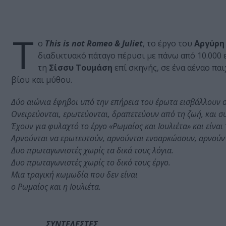
Τ
ο
This is not Romeo & Juliet
, το έργο του
Αργύρη
διαδικτυακό πάταγο πέρυσι με πάνω από 10.000 
τη
Σίσσυ Τουμάση
επί σκηνής, σε ένα αέναο πα
βίου και μύθου.
Δύο αιώνια έφηβοι υπό την επήρεια του έρωτα εισβάλλουν σ
Ονειρεύονται, ερωτεύονται, δραπετεύουν από τη ζωή, και σ
Έχουν για φυλαχτό το έργο «Ρωμαίος και Ιουλιέτα» και είναι
Αρνούνται να ερωτευτούν, αρνούνται ενσαρκώσουν, αρνούντα
Δυο πρωταγωνιστές χωρίς τα δικά τους λόγια.
Δυο πρωταγωνιστές χωρίς το δικό τους έργο.
Μια τραγική κωμωδία που δεν είναι
ο Ρωμαίος και η Ιουλιέτα.
ΣΥΝΤΕΛΕΣΤΕΣ