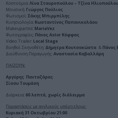
Κοστούμια:
Λίνα Σταυροπούλου – Τζίνα Ηλιοπούλο
Μουσική:
Γιώργος Πούλιος
Φωτισμοί:
Σάκης Μπιρμπίλης
Κινησιολογία:
Κωσταντίνος Παπανικολάου
Makeupartist:
MariaVez
Φωτογραφίες:
Πάνος
Astor
Κόφφας
Video Trailer:
Local
Stage
Βοηθοί Σκηνοθέτη:
Δήμητρα Κουτσοκώστα
&
Πάνος 
Διεύθυνση Παραγωγής:
Αναστασία Καβαλλάρη
ΠΑΙΖΟΥΝ:
Αργύρης
Πανταζάρας
Σίσσυ
Τουμάση
Διάρκεια:
60 λεπτά, χωρίς διάλειμμα
Παραστάσεις με αγγλικούς υπέρτιτλους:
Κυριακή 31 Οκτωβρίου 21:00