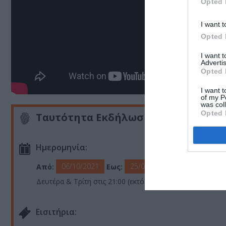
Opted 
I want t
Opted 
I want 
Advertis
Opted 
I want t
of my P
was col
Opted 
Ταυτότητα Εκδήλωσης
Ημερομηνία:
06/10/2021
25/01/2022
Από:
Εως:
Δευτέρα & Τρίτη στις 21:00 (εκτός από 17 & 24/1)
Eισιτήρια: