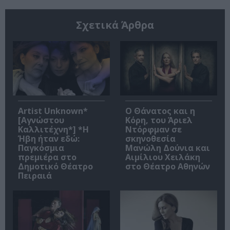
Σχετικά Άρθρα
Artist Unknown*
Ο Θάνατος και η
[Αγνώστου
Κόρη, του Άριελ
Καλλιτέχνη*] *Η
Ντόρφμαν σε
Ήβη ήταν εδώ:
σκηνοθεσία
Παγκόσμια
Μανώλη Δούνια και
πρεμιέρα στο
Αιμίλιου Χειλάκη
Δημοτικό Θέατρο
στο Θέατρο Αθηνών
Πειραιά