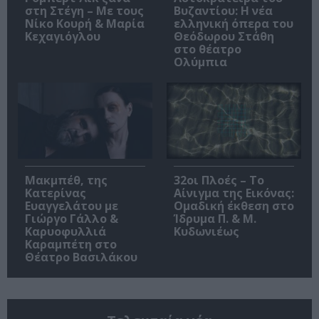
στη Στέγη – Με τους
Βυζαντίου: Η νέα
Νίκο Κουρή & Μαρία
ελληνική όπερα του
Κεχαγιόγλου
Θεόδωρου Στάθη
στο θέατρο
Ολύμπια
Μακμπέθ, της
32οι Πλοές – Το
Κατερίνας
Αίνιγμα της Εικόνας:
Ευαγγελάτου με
Ομαδική έκθεση στο
Γιώργο Γάλλο &
Ίδρυμα Π. & Μ.
Καρυοφυλλιά
Κυδωνιέως
Καραμπέτη στο
Θέατρο Βασιλάκου