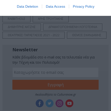
Data Deletion
Data Access
Privacy Policy
Tags
RABBITHOLE
ΑΡΗΣ ΤΡΟΥΠΑΚΗΣ
ΔΗΜΗΤΡΗΣ ΧΑΤΖΗΣ
ΔΡΑΜΑΤΟΠΟΙΗΜΕΝΗ ΛΟΓΟΤΕΧΝΙΑ
ΘΕΑΤΡΙΚΕΣ ΠΑΡΑΣΤΑΣΕΙΣ 2021 - 2022
ΘΕΜΟΣ ΣΚΑΝΔΑΜΗΣ
Newsletter
Κάθε βδομάδα στο e-mail σας τα τελευταία νέα για
την Τέχνη και τον Πολιτισμό!
Ακολουθήστε το Culturenow.gr