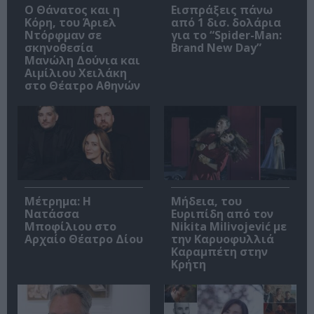
Ο Θάνατος και η
Εισπράξεις πάνω
Κόρη, του Άριελ
από 1 δισ. δολάρια
Ντόρφμαν σε
για το “Spider-Man:
σκηνοθεσία
Brand New Day”
Μανώλη Δούνια και
Αιμίλιου Χειλάκη
στο Θέατρο Αθηνών
Μέτρημα: Η
Μήδεια, του
Νατάσσα
Ευριπίδη από τον
Μποφίλιου στο
Nikita Milivojević με
Αρχαίο Θέατρο Δίου
την Καρυοφυλλιά
Καραμπέτη στην
Κρήτη