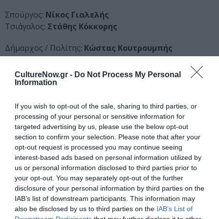
Σπούργος:
Νίκος Γιαλελής
Τσιάγαλος:
Στάθης Κόκκορης
Δήμαρχος / Πολίτης:
Κώστας Κουτρουμπής
Δικηγόρος / Αστυνόμος / Πολίτης:
Δημήτρης
Μηλιώτης
CultureNow.gr -
Do Not Process My Personal
Μουσικός επί σκηνής:
Θέμος Σκανδάμης
Information
Διάρκεια:
100 λεπτά
If you wish to opt-out of the sale, sharing to third parties, or
processing of your personal or sensitive information for
targeted advertising by us, please use the below opt-out
Ταυτότητα Εκδήλωσης
section to confirm your selection. Please note that after your
opt-out request is processed you may continue seeing
Ημερομηνία:
interest-based ads based on personal information utilized by
us or personal information disclosed to third parties prior to
04/05/2022
29/05/2022
Από:
Εως:
your opt-out. You may separately opt-out of the further
Τετάρτη με Κυριακή στις 21:00
disclosure of your personal information by third parties on the
IAB’s list of downstream participants. This information may
Τοποθεσία:
also be disclosed by us to third parties on the
IAB’s List of