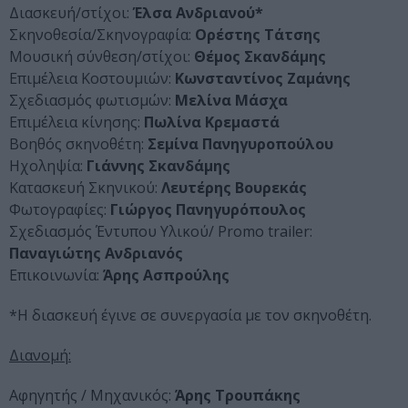
Διασκευή/στίχοι:
Έλσα Ανδριανού*
Σκηνοθεσία/Σκηνογραφία:
Ορέστης Τάτσης
Μουσική σύνθεση/στίχοι:
Θέμος Σκανδάμης
Επιμέλεια Κοστουμιών:
Κωνσταντίνος Ζαμάνης
Σχεδιασμός φωτισμών:
Μελίνα Μάσχα
Επιμέλεια κίνησης:
Πωλίνα Κρεμαστά
Βοηθός σκηνοθέτη:
Σεμίνα Πανηγυροπούλου
Ηχοληψία:
Γιάννης Σκανδάμης
Κατασκευή Σκηνικού:
Λευτέρης Βουρεκάς
Φωτογραφίες:
Γιώργος Πανηγυρόπουλος
Σχεδιασμός Έντυπου Υλικού/ Promo trailer:
Παναγιώτης Ανδριανός
Επικοινωνία:
Άρης Ασπρούλης
*Η διασκευή έγινε σε συνεργασία με τον σκηνοθέτη.
Διανομή:
Αφηγητής / Μηχανικός:
Άρης Τρουπάκης