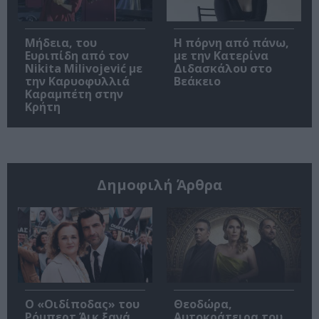
Μήδεια, του
Η πόρνη από πάνω,
Ευριπίδη από τον
με την Κατερίνα
Nikita Milivojević με
Διδασκάλου στο
την Καρυοφυλλιά
Βεάκειο
Καραμπέτη στην
Κρήτη
Δημοφιλή Άρθρα
O «Οιδίποδας» του
Θεοδώρα,
Ρόμπερτ Άικ ξανά
Αυτοκράτειρα του