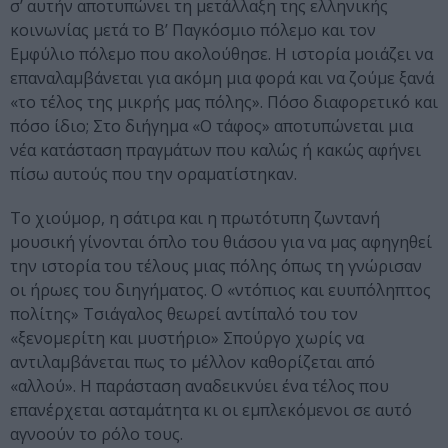
σ’ αυτήν αποτυπώνει τη μετάλλαξη της ελληνικής
κοινωνίας μετά το Β’ Παγκόσμιο πόλεμο και τον
Εμφύλιο πόλεμο που ακολούθησε. Η ιστορία μοιάζει να
επαναλαμβάνεται για ακόμη μια φορά και να ζούμε ξανά
«το τέλος της μικρής μας πόλης». Πόσο διαφορετικό και
πόσο ίδιο; Στο διήγημα «Ο τάφος» αποτυπώνεται μια
νέα κατάσταση πραγμάτων που καλώς ή κακώς αφήνει
πίσω αυτούς που την οραματίστηκαν.
Το χιούμορ, η σάτιρα και η πρωτότυπη ζωντανή
μουσική γίνονται όπλο του θιάσου για να μας αφηγηθεί
την ιστορία του τέλους μιας πόλης όπως τη γνώρισαν
οι ήρωες του διηγήματος. Ο «ντόπιος και ευυπόληπτος
πολίτης» Τσιάγαλος θεωρεί αντίπαλό του τον
«ξενομερίτη και μυστήριο» Σπούργο χωρίς να
αντιλαμβάνεται πως το μέλλον καθορίζεται από
«αλλού». Η παράσταση αναδεικνύει ένα τέλος που
επανέρχεται ασταμάτητα κι οι εμπλεκόμενοι σε αυτό
αγνοούν το ρόλο τους.