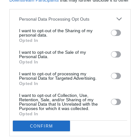
Downstream Participants
that may further disclose it to other
Rabbithole, Γερμανικού 20, Μεταξουργείο
third parties.
Rabbithole
Personal Data Processing Opt Outs
I want to opt-out of the Sharing of my
Eισιτήρια:
personal data.
Opted In
15 € Κανονικό, 10 € Μειωμένο (Φοιτητικό, ΑμέΑ,
Ανέργων) Ατέλειες: 5 €
I want to opt-out of the Sale of my
Personal Data.
Πληροφορίες / Κρατήσεις:
Opted In
rabbitholespace.com
I want to opt-out of processing my
Personal Data for Targeted Advertising.
Opted In
Ακολουθήστε το Culturenow.gr στο
Google News
και
I want to opt-out of Collection, Use,
μάθετε πρώτοι όλες τις ειδήσεις
Retention, Sale, and/or Sharing of my
Personal Data that Is Unrelated with the
Purposes for which it was collected.
Δείτε όλα τα
τελευταία νέα
για την Τέχνη και τον
Opted In
Πολιτισμό στο
Culturenow.gr
CONFIRM
Νέοι Διαγωνισμοί
❯