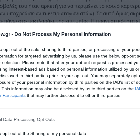
προσβολές του ήταν αρκετή για να περιμένει το κοινό καρτερ
ω των υποχρεώσεων των πρωταγωνιστών). Σε αυτό όμως ακρ
ν» πάνω στο μαξιλαράκι της επιτυχίας. Η πραγματικότητα εί
έξι επεισόδια του
Sherlock, όχι μόνο δεν έχουν σχέση μ
w.gr -
Do Not Process My Personal Information
νη, πρόχειρη, κακογραμμένη σειρά που δεν ξέρει τι 
to opt-out of the sale, sharing to third parties, or processing of your per
formation for targeted advertising by us, please use the below opt-out s
r selection. Please note that after your opt-out request is processed y
eing interest-based ads based on personal information utilized by us or
disclosed to third parties prior to your opt-out. You may separately opt-
losure of your personal information by third parties on the IAB’s list of
ει μια σειρά από φαινομενικά αταίριαστα παράλληλα νήματ
. This information may also be disclosed by us to third parties on the
IA
ή της ευφυούς μεθόδου του αντικοινωνικού ντεντέκτιβ. 
Participants
that may further disclose it to other third parties.
-deduction, ασχέτως αν ο αυθεντικός λογοτεχνικός Sherlo
ασκεύαζε κάθε φορά το ίδιο το επεισόδιο, μπλοφάροντας 
στά παρατηρήθηκε πολύ πρόσφατα, οι δυο τελευταίοι κύκλ
l Data Processing Opt Outs
τερο την ευφυία του και όλο και περισσότερο τις γροθιές το
το παιχνίδι της ευφυίας από τους αντιπάλους του. Ο Sherl
o opt-out of the Sharing of my personal data.
 όμως αφορά και τον ίδιο ως ήρωα αλλά και την σειρά.