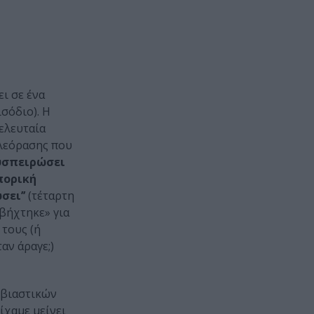
ει σε ένα
σόδιο). Η
τελευταία
ηλεόρασης που
συσπειρώσει
πορική
σει’’
(τέταρτη
αβήχτηκε» για
 τους (ή
αν άραγε;)
κβιαστικών
ίχαμε μείνει