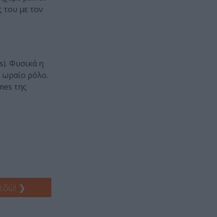
ς του με τον
s). Φυσικά η
ύ ωραίο ρόλο.
mes της
 εδώ!
❯