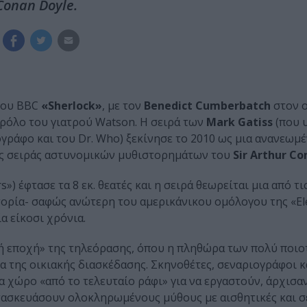
Conan Doyle.
 του BBC
«
Sherlock»
, με τον
Benedict Cumberbatch
στον 
ρόλο του γιατρού Watson. Η σειρά των
Mark Gatiss
(που 
γράφο και του Dr. Who) ξεκίνησε το 2010 ως μια ανανεωμέ
νης σειράς αστυνομικών μυθιστορημάτων του
Sir Arthur Co
s») έφτασε τα 8 εκ. θεατές και η σειρά θεωρείται μια από τι
τορία- σαφώς ανώτερη του αμερικάνικου ομόλογου της «El
α είκοσι χρόνια.
ή εποχή» της τηλεόρασης, όπου η πληθώρα των πολύ ποιο
 της οικιακής διασκέδασης. Σκηνοθέτες, σεναριογράφοι κ
 χώρο «από το τελευταίο ράφι» για να εργαστούν, άρχισα
ατασκευάσουν ολοκληρωμένους μύθους με αισθητικές και σ