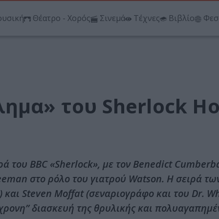
υσική
Θέατρο - Χορός
Σινεμά
Τέχνες
Βιβλίο
Φεσ
λημα» του Sherlock H
ρά του BBC «Sherlock», με τον Benedict Cumberb
eeman στο ρόλο του γιατρού Watson. Η σειρά τω
) και Steven Moffat (σεναριογράφο και του Dr. W
γχρονη’’ διασκευή της θρυλικής και πολυαγαπημέ