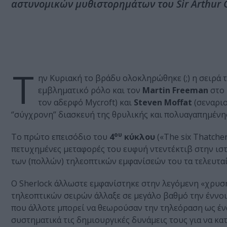
αστυνομικών μυθιστορημάτων του Sir Arthur 
Τ
ην Κυριακή το βράδυ ολοκληρώθηκε (;) η σειρά
εμβληματικό ρόλο και τον
Martin Freeman
στο 
τον αδερφό Mycroft) και
Steven Moffat
(σεναριο
‘’σύγχρονη’’ διασκευή της θρυλικής και πολυαγαπημέ
ου
Το πρώτο επεισόδιο του
4
κύκλου
(«The six Thatcher
πετυχημένες μεταφορές του ευφυή ντεντέκτιβ στην ισ
των (πολλών) τηλεοπτικών εμφανίσεών του τα τελευταί
Ο Sherlock άλλωστε εμφανίστηκε στην λεγόμενη «χρυσ
τηλεοπτικών σειρών άλλαξε σε μεγάλο βαθμό την έννοια
που άλλοτε μπορεί να θεωρούσαν την τηλεόραση ως ένα
συστηματικά τις δημιουργικές δυνάμεις τους για να κ