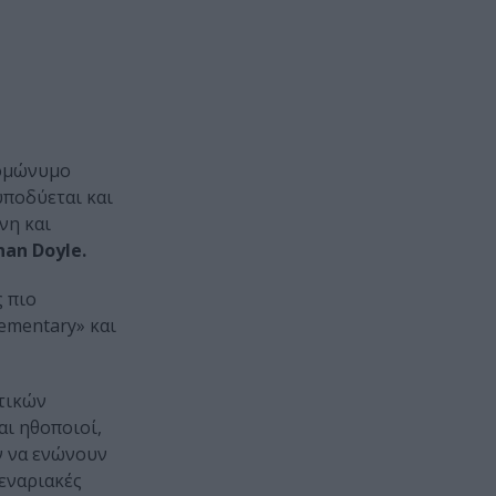
ομώνυμο
υποδύεται και
νη και
nan Doyle.
ς πιο
ementary» και
τικών
αι ηθοποιοί,
ν να ενώνουν
εναριακές