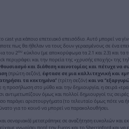
 cast για κάποιο επετειακό επεισόδιο. Αυτό μπορεί να γίν
άποτε πως θα ήθελαν να τους δουν γερασμένους σε ένα επει
ου
ια του 2
κύκλου (με αποκορύφωμα τα 2.1 και 2.3) και τα 
ock περιγράφει και την πορεία της «χρυσής εποχής» της τ
νθουσιασμό και διάθεση καινοτομίας και πέτυχε να 
αση
(πρώτη σεζόν),
έφτασε σε μια καλλιτεχνική και εμ
ιατηρήσει τα κεκτημένα’
’ (τρίτη σεζόν)
και
να ‘’εξαργυρώ
ε η προσήλωση στο μύθο και την δημιουργία, η σειρά «τρ
σι αντιμετωπίζουν όμως και πολλοί δημιουργοί τις σειρές
σο παράγει αριστουργήματα (το τελευταίο όμως πότε να ήτ
ύνατο για το κοινό να μπορεί να παρακολουθήσει.
και σεναριακά) μετατράπηκε σε αναζήτηση ευκολιών και ε
χαμε γνωρίσει ποτέ την Euros και το Sherrinford και να ε