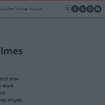
τιβάλ
Παιδί
Θέματα
olmes
atch στον
ν Mark
ho)
νης σειράς