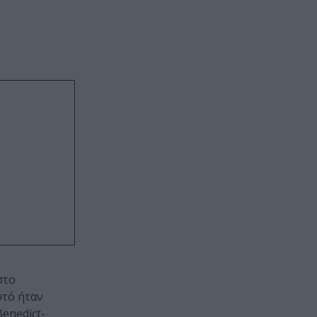
στο
υτό ήταν
enedict-