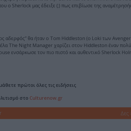
υ ο Sherlock μας έδειξε (;) πως επιβίωσε της αναμέτρησή
νος αδερφός’’ θα ήταν ο Tom Hiddleston (ο Loki των Avenger
υβέλα The Night Manager χαρίζει στον Hiddleston έναν πολ
 House ενσάρκωσε τον πιο πιστό και αυθεντικό Sherlock Hol
μάθετε πρώτοι όλες τις ειδήσεις
ολιτισμό στο
Culturenow.gr
r
Δες