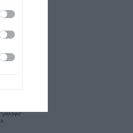
ι με τον ίδιο
τους
 τραβηγμένη,
κε να είναι
ακόμα και αν
απομακρύνεται
ύρα σε ένα
 υποθέσεις
σία, αλλά δεν
‘’μπλόφα’’
k.