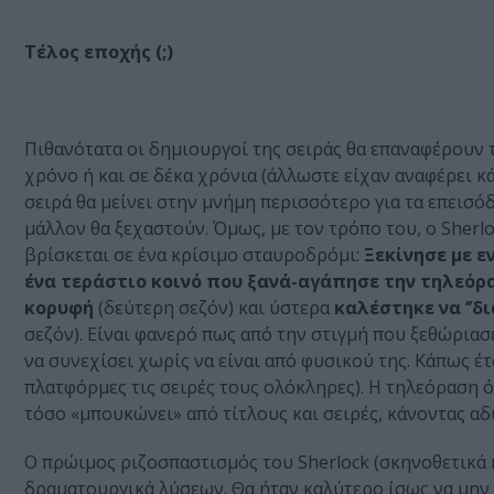
Τέλος εποχής (;)
Πιθανότατα οι δημιουργοί της σειράς θα επαναφέρουν το
χρόνο ή και σε δέκα χρόνια (άλλωστε είχαν αναφέρει κ
σειρά θα μείνει στην μνήμη περισσότερο για τα επεισόδ
μάλλον θα ξεχαστούν. Όμως, με τον τρόπο του, ο Sherl
βρίσκεται σε ένα κρίσιμο σταυροδρόμι:
Ξεκίνησε με ε
ένα τεράστιο κοινό που ξανά-αγάπησε την τηλεόρ
κορυφή
(δεύτερη σεζόν) και ύστερα
καλέστηκε να ‘’δ
σεζόν). Είναι φανερό πως από την στιγμή που ξεθώριασ
να συνεχίσει χωρίς να είναι από φυσικού της. Κάπως έτ
πλατφόρμες τις σειρές τους ολόκληρες). Η τηλεόραση ό
τόσο «μπουκώνει» από τίτλους και σειρές, κάνοντας αδ
Ο πρώιμος ριζοσπαστισμός του Sherlock (σκηνοθετικά 
δραματουργικά λύσεων. Θα ήταν καλύτερο ίσως να μην εί