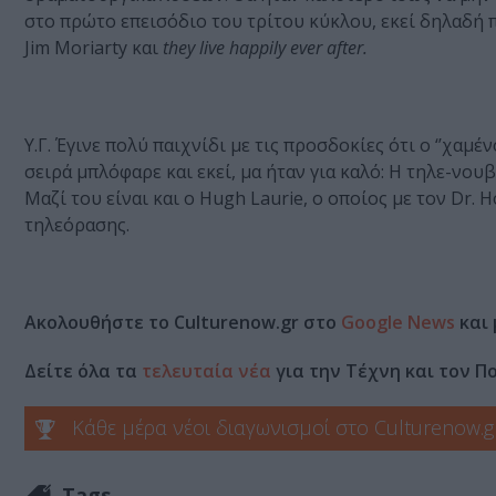
στο πρώτο επεισόδιο του τρίτου κύκλου, εκεί δηλαδή πο
Jim Moriarty και
they
live
happily
ever
after.
Υ.Γ. Έγινε πολύ παιχνίδι με τις προσδοκίες ότι ο ‘’χαμέ
σειρά μπλόφαρε και εκεί, μα ήταν για καλό: Η τηλε-νο
Μαζί του είναι και ο Hugh Laurie, ο οποίος με τον Dr.
τηλεόρασης.
Ακολουθήστε το Culturenow.gr στο
Google News
και 
Δείτε όλα τα
τελευταία νέα
για την Τέχνη και τον Π
Κάθε μέρα νέοι διαγωνισμοί στο Culturenow.g
Tags