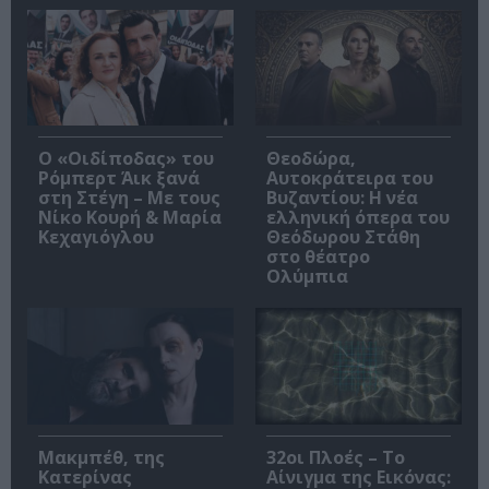
O «Οιδίποδας» του
Θεοδώρα,
Ρόμπερτ Άικ ξανά
Αυτοκράτειρα του
στη Στέγη – Με τους
Βυζαντίου: Η νέα
Νίκο Κουρή & Μαρία
ελληνική όπερα του
Κεχαγιόγλου
Θεόδωρου Στάθη
στο θέατρο
Ολύμπια
Μακμπέθ, της
32οι Πλοές – Το
Κατερίνας
Αίνιγμα της Εικόνας: