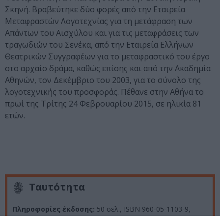
Σκηνή. Βραβεύτηκε δύο φορές από την Εταιρεία
Μεταφραστών Λογοτεχνίας για τη μετάφραση των
Απάντων του Αισχύλου και για τις μεταφράσεις των
τραγωδιών του Σενέκα, από την Εταιρεία Ελλήνων
Θεατρικών Συγγραφέων για το μεταφραστικό του έργο
στο αρχαίο δράμα, καθώς επίσης και από την Ακαδημία
Αθηνών, τον Δεκέμβριο του 2003, για το σύνολο της
λογοτεχνικής του προσφοράς. Πέθανε στην Αθήνα το
πρωί της Τρίτης 24 Φεβρουαρίου 2015, σε ηλικία 81
ετών.
Ταυτότητα
Πληροφορίες έκδοσης:
50 σελ., ISBN 960-05-1103-9,
ISBN-13 978-960-05-1103-1,Τιμή € 18,50