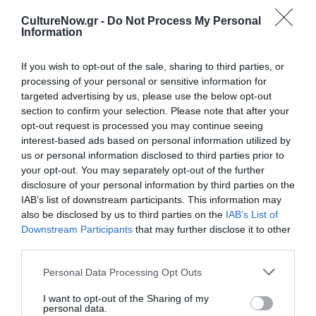
CultureNow.gr -
Do Not Process My Personal
Information
Ακολουθήστε το Culturenow.gr στο
Google News
και
If you wish to opt-out of the sale, sharing to third parties, or
μάθετε πρώτοι όλες τις ειδήσεις
processing of your personal or sensitive information for
targeted advertising by us, please use the below opt-out
Δείτε όλα τα
τελευταία νέα
για την Τέχνη και τον
section to confirm your selection. Please note that after your
Πολιτισμό στο
Culturenow.gr
opt-out request is processed you may continue seeing
interest-based ads based on personal information utilized by
Νέοι Διαγωνισμοί
❯
us or personal information disclosed to third parties prior to
your opt-out. You may separately opt-out of the further
disclosure of your personal information by third parties on the
Tags
IAB’s list of downstream participants. This information may
also be disclosed by us to third parties on the
IAB’s List of
ΕΚΔΟΣΕΙΣ ΕΣΤΙΑ
ΠΑΙΔΙΚΟ ΒΙΒΛΙΟ
Downstream Participants
that may further disclose it to other
third parties.
Newsletter
Personal Data Processing Opt Outs
Κάθε βδομάδα στο e-mail σας τα τελευταία νέα για
την Τέχνη και τον Πολιτισμό!
I want to opt-out of the Sharing of my
personal data.