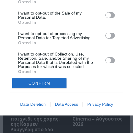
Opted In
I want to opt-out of the Sale of my
Personal Data.
Opted In
Ακολουθήστε το Culturenow.gr
I want to opt-out of processing my
Personal Data for Targeted Advertising.
Opted In
I want to opt-out of Collection, Use,
Retention, Sale, and/or Sharing of my
Σχετικά Άρθρα
Personal Data that Is Unrelated with the
Purposes for which it was collected.
Opted In
CONFIRM
Data Deletion
Data Access
Privacy Policy
Πολυάννα Το
ΚΠΙΣΝ: Park your
παιχνίδι της χαράς,
Cinema – Αύγουστος
της Κάρμεν
2026
Ρουγγέρη στο 55ο