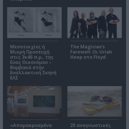
Μεσοτοιχίες ή
The Magician’s
Μικρή Προσευχή
Farewell: Οι Uriah
στις 3κ46 π.μ., της
Heep στο Floyd
Εύας Οικονόμου –
Βαμβακά στην
Εναλλακτική Σκηνή
ΕΛΣ
«Απομακρυσμένα
25 αναγνωστικές