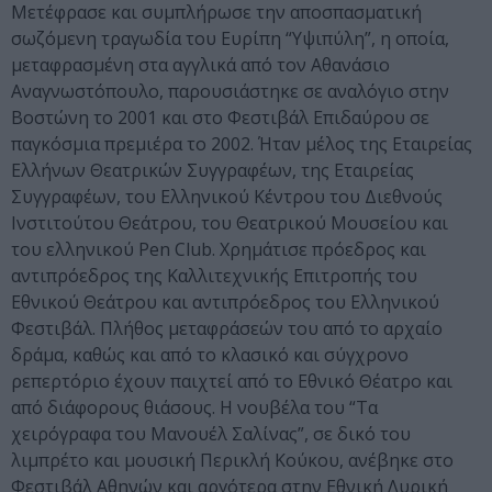
Μετέφρασε και συμπλήρωσε την αποσπασματική
σωζόμενη τραγωδία του Ευρίπη “Υψιπύλη”, η οποία,
μεταφρασμένη στα αγγλικά από τον Αθανάσιο
Αναγνωστόπουλο, παρουσιάστηκε σε αναλόγιο στην
Βοστώνη το 2001 και στο Φεστιβάλ Επιδαύρου σε
παγκόσμια πρεμιέρα το 2002. Ήταν μέλος της Εταιρείας
Ελλήνων Θεατρικών Συγγραφέων, της Εταιρείας
Συγγραφέων, του Ελληνικού Κέντρου του Διεθνούς
Ινστιτούτου Θεάτρου, του Θεατρικού Μουσείου και
του ελληνικού Pen Club. Χρημάτισε πρόεδρος και
αντιπρόεδρος της Καλλιτεχνικής Επιτροπής του
Εθνικού Θεάτρου και αντιπρόεδρος του Ελληνικού
Φεστιβάλ. Πλήθος μεταφράσεών του από το αρχαίο
δράμα, καθώς και από το κλασικό και σύγχρονο
ρεπερτόριο έχουν παιχτεί από το Εθνικό Θέατρο και
από διάφορους θιάσους. Η νουβέλα του “Τα
χειρόγραφα του Μανουέλ Σαλίνας”, σε δικό του
λιμπρέτο και μουσική Περικλή Κούκου, ανέβηκε στο
Φεστιβάλ Αθηνών και αργότερα στην Εθνική Λυρική