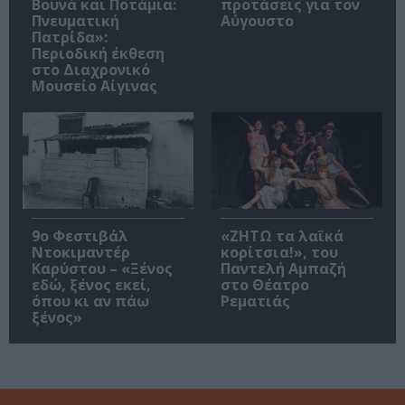
Βουνά και Ποτάμια:
προτάσεις για τον
Πνευματική
Αύγουστο
Πατρίδα»:
Περιοδική έκθεση
στο Διαχρονικό
Μουσείο Αίγινας
9ο Φεστιβάλ
«ΖΗΤΩ τα λαϊκά
Ντοκιμαντέρ
κορίτσια!», του
Καρύστου – «Ξένος
Παντελή Αμπαζή
εδώ, ξένος εκεί,
στο Θέατρο
όπου κι αν πάω
Ρεματιάς
ξένος»