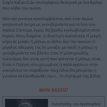
Σοφία Καζαντζιάν επιστρέφουν θεατρικά με ένα θρίλερ
που κόβει την ανάσα.
Μία νέα γυναίκα προσλαμβάνεται από έναν άκρως
γοητευτικό άντρα ως γκουβερνάντα για τα δύο του
παιδιά. Σύντομα, όμως, θα βρεθεί εγκλωβισμένη στον
πύργο, όπου διαμένει η ιδιαίτερη οικογένεια. Η μικρή
κόρη δε μιλάει ή μήπως οι άλλοι δεν την ακούνε; Ο
μεγάλος αδερφός της δε μοιάζει με παιδί ή μήπως η
γκουβερνάντα τον βλέπει έτσι; Η μυστηριώδης
οικονόμος δεν είναι αυτή που φαίνεται ή μήπως είναι;
Είναι ο Πύργος στοιχειωμένος ή απλά αρέσουν στην
οικογένεια τα «παράξενα» παιχνίδια; Θα μπορέσει η
γυναίκα να ελευθερωθεί πριν… το στρίψιμο της βίδας;
ΜΗΝ ΧΑΣΕΙΣ!
Λυσιστράτη, του Αριστοφάνη