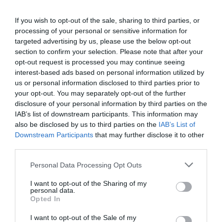
Δείτε όλα τα
τελευταία νέα
για την Τέχνη και τον
If you wish to opt-out of the sale, sharing to third parties, or
processing of your personal or sensitive information for
Πολιτισμό στο
Culturenow.gr
targeted advertising by us, please use the below opt-out
section to confirm your selection. Please note that after your
Νέοι Διαγωνισμοί
❯
opt-out request is processed you may continue seeing
interest-based ads based on personal information utilized by
Tags
us or personal information disclosed to third parties prior to
your opt-out. You may separately opt-out of the further
ΔΡΑΜΑΤΟΠΟΙΗΜΕΝΗ ΛΟΓΟΤΕΧΝΙΑ
disclosure of your personal information by third parties on the
IAB’s list of downstream participants. This information may
ΘΕΑΤΡΙΚΕΣ ΠΑΡΑΣΤΑΣΕΙΣ 2022 - 2023
ΞΕΝΟΙ ΣΥΓΓΡΑΦΕΙΣ
also be disclosed by us to third parties on the
IAB’s List of
Downstream Participants
that may further disclose it to other
Newsletter
third parties.
Κάθε βδομάδα στο e-mail σας τα τελευταία νέα για
Personal Data Processing Opt Outs
την Τέχνη και τον Πολιτισμό!
I want to opt-out of the Sharing of my
personal data.
Opted In
I want to opt-out of the Sale of my