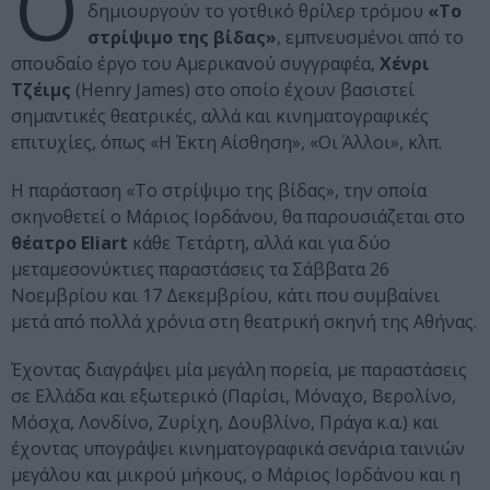
Ο
δημιουργούν το γοτθικό θρίλερ τρόμου
«Το
στρίψιμο της βίδας»
, εμπνευσμένοι από το
σπουδαίο έργο του Αμερικανού συγγραφέα,
Χένρι
Τζέιμς
(Henry James) στο οποίο έχουν βασιστεί
σημαντικές θεατρικές, αλλά και κινηματογραφικές
επιτυχίες, όπως «Η Έκτη Αίσθηση», «Οι Άλλοι», κλπ.
Η παράσταση «Το στρίψιμο της βίδας», την οποία
σκηνοθετεί ο Μάριος Ιορδάνου, θα παρουσιάζεται στο
θέατρο Eliart
κάθε Τετάρτη, αλλά και για δύο
μεταμεσονύκτιες παραστάσεις τα Σάββατα 26
Νοεμβρίου και 17 Δεκεμβρίου, κάτι που συμβαίνει
μετά από πολλά χρόνια στη θεατρική σκηνή της Αθήνας.
Έχοντας διαγράψει μία μεγάλη πορεία, με παραστάσεις
σε Ελλάδα και εξωτερικό (Παρίσι, Μόναχο, Βερολίνο,
Μόσχα, Λονδίνο, Ζυρίχη, Δουβλίνο, Πράγα κ.α.) και
έχοντας υπογράψει κινηματογραφικά σενάρια ταινιών
μεγάλου και μικρού μήκους, ο Μάριος Ιορδάνου και η