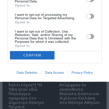
Personal Data.
Opted In
Ακολουθήστε το Culturenow.gr
I want to opt-out of processing my
Personal Data for Targeted Advertising.
Opted In
I want to opt-out of Collection, Use,
Σχετικά Άρθρα
Retention, Sale, and/or Sharing of my
Personal Data that Is Unrelated with the
Purposes for which it was collected.
Opted In
CONFIRM
Data Deletion
Data Access
Privacy Policy
Artist Unknown*
Ο Θάνατος και η
[Αγνώστου
Κόρη, του Άριελ
Καλλιτέχνη*] *Η
Ντόρφμαν σε
Ήβη ήταν εδώ:
σκηνοθεσία
Παγκόσμια
Μανώλη Δούνια και
πρεμιέρα στο
Αιμίλιου Χειλάκη
Δημοτικό Θέατρο
στο Θέατρο Αθηνών
Πειραιά