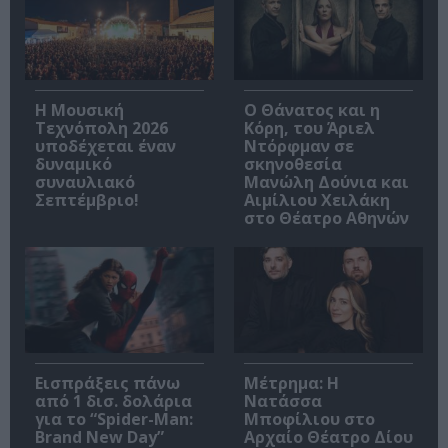
Η Μουσική
Ο Θάνατος και η
Τεχνόπολη 2026
Κόρη, του Άριελ
υποδέχεται έναν
Ντόρφμαν σε
δυναμικό
σκηνοθεσία
συναυλιακό
Μανώλη Δούνια και
Σεπτέμβριο!
Αιμίλιου Χειλάκη
στο Θέατρο Αθηνών
Εισπράξεις πάνω
Μέτρημα: Η
από 1 δισ. δολάρια
Νατάσσα
για το “Spider-Man:
Μποφίλιου στο
Brand New Day”
Αρχαίο Θέατρο Δίου