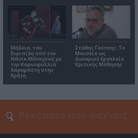
Μήδεια, του
Στάθης Γκότσης: Το
Ευριπίδη από τον
Μουσείο ως
Nikita Milivojević με
Δυναμικό Εργαλείο
την Καρυοφυλλιά
Κριτικής Μάθησης
Καραμπέτη στην
Κρήτη