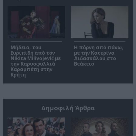
Μήδεια, του
Η πόρνη από πάνω,
Ευριπίδη από τον
με την Κατερίνα
Nikita Milivojević με
Διδασκάλου στο
την Καρυοφυλλιά
Βεάκειο
Καραμπέτη στην
Κρήτη
Δημοφιλή Άρθρα