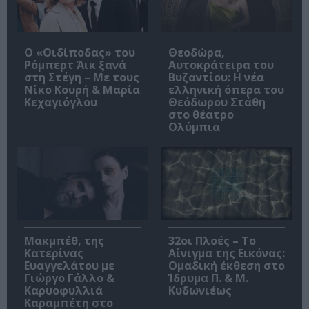
O «Οιδίποδας» του
Θεοδώρα,
Ρόμπερτ Άικ ξανά
Αυτοκράτειρα του
στη Στέγη – Με τους
Βυζαντίου: Η νέα
Νίκο Κουρή & Μαρία
ελληνική όπερα του
Κεχαγιόγλου
Θεόδωρου Στάθη
στο θέατρο
Ολύμπια
Μακμπέθ, της
32οι Πλοές – Το
Κατερίνας
Αίνιγμα της Εικόνας:
Ευαγγελάτου με
Ομαδική έκθεση στο
Γιώργο Γάλλο &
Ίδρυμα Π. & Μ.
Καρυοφυλλιά
Κυδωνιέως
Καραμπέτη στο