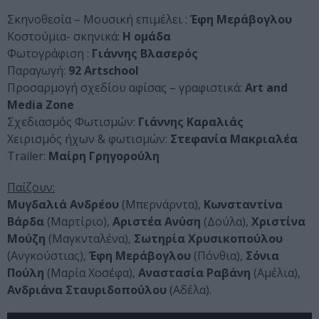
Σκηνοθεσία – Μουσική επιμέλει :
Έφη Μεράβογλου
Κοστούμια- σκηνικά:
Η ομάδα
Φωτογράφιση :
Γιάννης Βλασερός
Παραγωγή:
92 Artschool
Προσαρμογή σχεδίου αφίσας – γραφιστικά:
Art and
Media Zone
Σχεδιασμός Φωτισμών:
Γιάννης Καραλιάς
Χειρισμός ήχων & φωτισμών:
Στεφανία Μακριαλέα
Trailer:
Μαίρη Γρηγορούλη
Παίζουν:
Μυγδαλιά Ανδρέου
(Μπερνάρντα),
Κωνσταντίνα
Βάρδα
(Μαρτίριο),
Αριστέα Ανύση
(Δούλα),
Χριστίνα
Μούζη
(Μαγκνταλένα),
Σωτηρία Χρυσικοπούλου
(Ανγκούστιας),
Έφη Μεράβογλου
(Πόνθια),
Σόνια
Πούλη
(Μαρία Χοσέφα),
Αναστασία
Ραβάνη
(Αμέλια),
Ανδριάνα Σταυριδοπούλου
(Αδέλα).