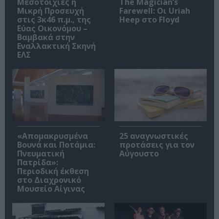
Μεσοτοιχίες ή
The Magician’s
Μικρή Προσευχή
Farewell: Οι Uriah
στις 3κ46 π.μ., της
Heep στο Floyd
Εύας Οικονόμου –
Βαμβακά στην
Εναλλακτική Σκηνή
ΕΛΣ
«Απομακρυσμένα
25 αναγνωστικές
Βουνά και Ποτάμια:
προτάσεις για τον
Πνευματική
Αύγουστο
Πατρίδα»:
Περιοδική έκθεση
στο Διαχρονικό
Μουσείο Αίγινας