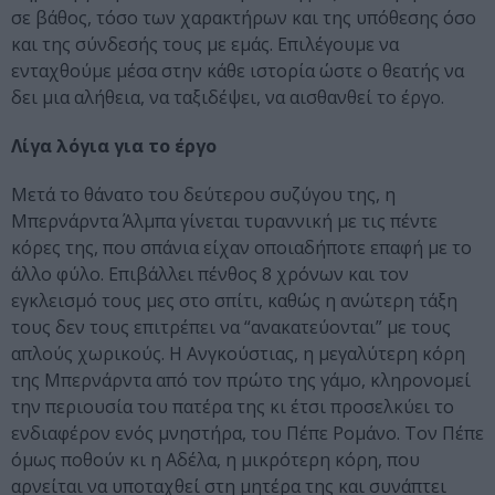
σε βάθος, τόσο των χαρακτήρων και της υπόθεσης όσο
και της σύνδεσής τους με εμάς. Επιλέγουμε να
ενταχθούμε μέσα στην κάθε ιστορία ώστε ο θεατής να
δει μια αλήθεια, να ταξιδέψει, να αισθανθεί το έργο.
Λίγα λόγια για το έργο
Μετά το θάνατο του δεύτερου συζύγου της, η
Μπερνάρντα Άλμπα γίνεται τυραννική με τις πέντε
κόρες της, που σπάνια είχαν οποιαδήποτε επαφή με το
άλλο φύλο. Επιβάλλει πένθος 8 χρόνων και τον
εγκλεισμό τους μες στο σπίτι, καθώς η ανώτερη τάξη
τους δεν τους επιτρέπει να “ανακατεύονται” με τους
απλούς χωρικούς. Η Ανγκούστιας, η μεγαλύτερη κόρη
της Μπερνάρντα από τον πρώτο της γάμο, κληρονομεί
την περιουσία του πατέρα της κι έτσι προσελκύει το
ενδιαφέρον ενός μνηστήρα, του Πέπε Ρομάνο. Τον Πέπε
όμως ποθούν κι η Αδέλα, η μικρότερη κόρη, που
αρνείται να υποταχθεί στη μητέρα της και συνάπτει