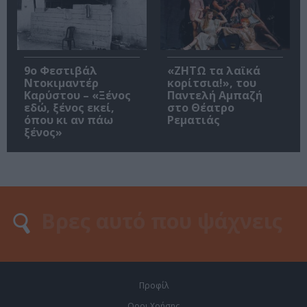
9ο Φεστιβάλ
«ΖΗΤΩ τα λαϊκά
Ντοκιμαντέρ
κορίτσια!», του
Καρύστου – «Ξένος
Παντελή Αμπαζή
εδώ, ξένος εκεί,
στο Θέατρο
όπου κι αν πάω
Ρεματιάς
ξένος»
Προφίλ
Οροι Χρήσης