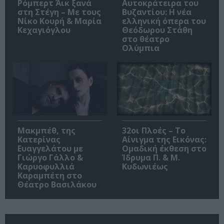
Ρόμπερτ Άικ ξανά
Αυτοκράτειρα του
στη Στέγη – Με τους
Βυζαντίου: Η νέα
Νίκο Κουρή & Μαρία
ελληνική όπερα του
Κεχαγιόγλου
Θεόδωρου Στάθη
στο θέατρο
Ολύμπια
Μακμπέθ, της
32οι Πλοές – Το
Κατερίνας
Αίνιγμα της Εικόνας:
Ευαγγελάτου με
Ομαδική έκθεση στο
Γιώργο Γάλλο &
Ίδρυμα Π. & Μ.
Καρυοφυλλιά
Κυδωνιέως
Καραμπέτη στο
Θέατρο Βασιλάκου