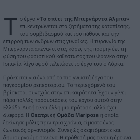
Τ
ο έργο
«Το σπίτι της Μπερνάρντα Άλμπα»
επικεντρώνεται στα ζητήματα της καταπίεσης,
του συμβιβασμού και του πάθους και την
επιρροή των ανδρών στις γυναίκες. Η τυραννία της
Μπερνάρντα απέναντι στις κόρες της προμηνύει τη
φύση του φασιστικού καθεστώτος του Φράνκο στην
Ισπανία, λίγο αφού τελειώσει το έργο του ο Λόρκα.
Πρόκειται για ένα από τα πιο γνωστά έργα του
παγκοσμίου ρεπερτορίου. Το περιεχόμενό του
βρίσκεται συνεχώς στην επικαιρότητα. Έχουν γίνει
πάρα πολλές παρουσιάσεις του έργου αυτού στην
Ελλάδα. Αυτή είναι άλλη μια πρόταση, αλλά έχει
διαφορά. Η
Θεατρική Ομάδα Mariposa
η οποία
ξεκίνησε μόλις πριν τρία χρόνια, είμαστε ένας
ζωντανός οργανισμός. Συνεχώς σκεφτόμαστε και
δημιουργούμε σαν ένα. Η πρόθεσή μας είναι η έρευνα