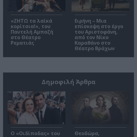
«ΖΗΤΩ τα λαϊκά
Ειρήνη – Μια
κορίτσια!», του
επίσκεψη στο έργο
Παντελή Αμπαζή
του Αριστοφάνη,
στο Θέατρο
από τον Νίκο
Ρεματιάς
Καραθάνο στο
Θέατρο Βράχων
Δημοφιλή Άρθρα
O «Οιδίποδας» του
Θεοδώρα,