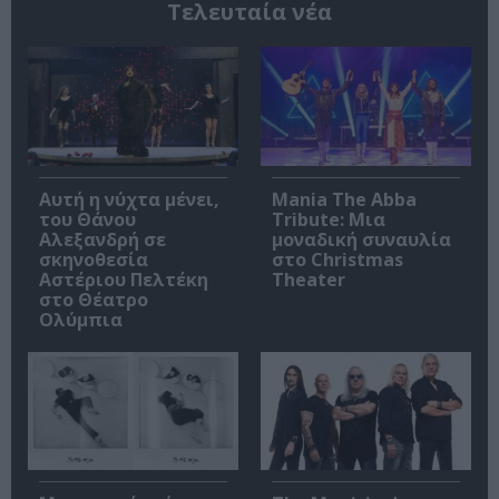
Τελευταία νέα
Αυτή η νύχτα μένει,
Mania The Abba
του Θάνου
Tribute: Μια
Αλεξανδρή σε
μοναδική συναυλία
σκηνοθεσία
στο Christmas
Αστέριου Πελτέκη
Theater
στο Θέατρο
Ολύμπια