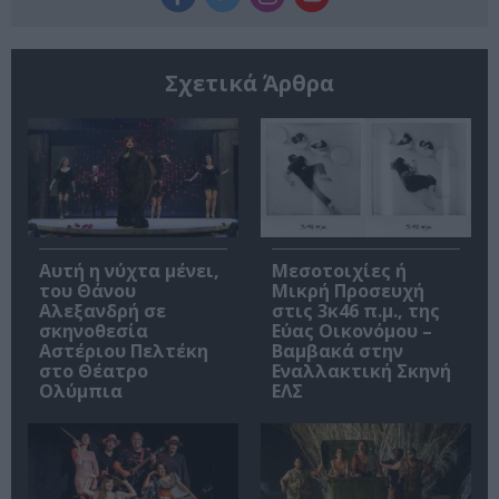
Σχετικά Άρθρα
Αυτή η νύχτα μένει,
Μεσοτοιχίες ή
του Θάνου
Μικρή Προσευχή
Αλεξανδρή σε
στις 3κ46 π.μ., της
σκηνοθεσία
Εύας Οικονόμου –
Αστέριου Πελτέκη
Βαμβακά στην
στο Θέατρο
Εναλλακτική Σκηνή
Ολύμπια
ΕΛΣ