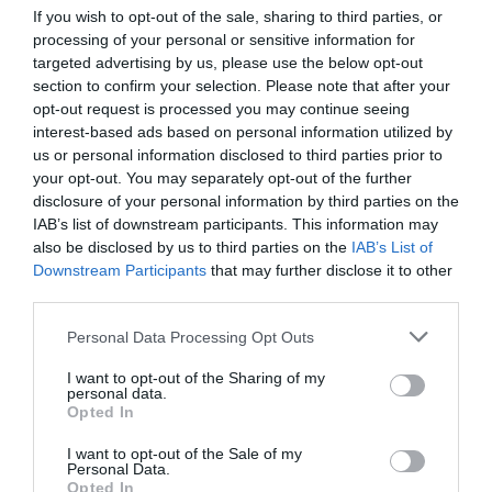
Τεχνοχώρος Εργοτάξιον, Διογένους 1, Άγιος
If you wish to opt-out of the sale, sharing to third parties, or
Δημήτριος
processing of your personal or sensitive information for
targeted advertising by us, please use the below opt-out
section to confirm your selection. Please note that after your
Τεχνοχώρος Εργοτάξιον
opt-out request is processed you may continue seeing
interest-based ads based on personal information utilized by
Eισιτήρια:
us or personal information disclosed to third parties prior to
your opt-out. You may separately opt-out of the further
13€ (κανονικό) | 8€ (μειωμένο & ομαδικό για γκρουπ
disclosure of your personal information by third parties on the
άνω των 8 ατόμων)
IAB’s list of downstream participants. This information may
Πληροφορίες / Κρατήσεις:
also be disclosed by us to third parties on the
IAB’s List of
Downstream Participants
that may further disclose it to other
Τηλ.: 6983930220
third parties.
Personal Data Processing Opt Outs
Ακολουθήστε το Culturenow.gr στο
Google News
και
μάθετε πρώτοι όλες τις ειδήσεις
I want to opt-out of the Sharing of my
personal data.
Opted In
Δείτε όλα τα
τελευταία νέα
για την Τέχνη και τον
Πολιτισμό στο
Culturenow.gr
I want to opt-out of the Sale of my
Personal Data.
Opted In