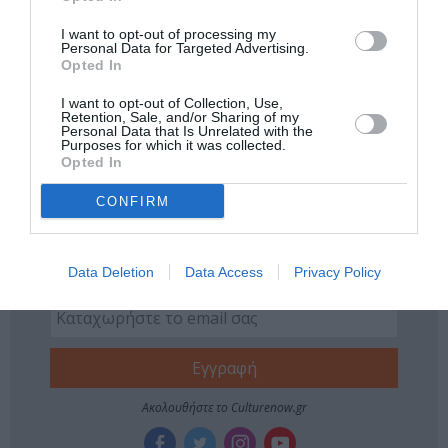
Νέοι Διαγωνισμοί
❯
I want to opt-out of processing my
Personal Data for Targeted Advertising.
Tags
Opted In
ΔΡΑΜΑ - ΚΟΙΝΩΝΙΚΟ - ΣΥΓΧΡΟΝΟ
I want to opt-out of Collection, Use,
Retention, Sale, and/or Sharing of my
Personal Data that Is Unrelated with the
ΘΕΑΤΡΙΚΕΣ ΠΑΡΑΣΤΑΣΕΙΣ 2022 - 2023
Purposes for which it was collected.
Opted In
ΦΕΔΕΡΙΚΟ ΓΚΑΡΘΙΑ ΛΟΡΚΑ
CONFIRM
Newsletter
Κάθε βδομάδα στο e-mail σας τα τελευταία νέα για
Data Deletion
Data Access
Privacy Policy
την Τέχνη και τον Πολιτισμό!
Ακολουθήστε το Culturenow.gr