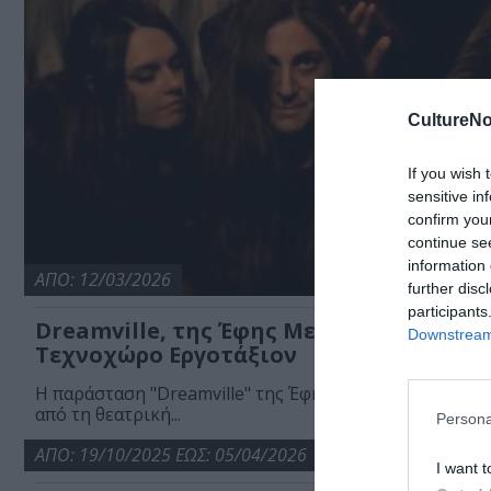
CultureNo
If you wish 
sensitive in
confirm you
continue se
information 
ΑΠΟ: 12/03/2026
further disc
participants
Dreamville, της Έφης Μεράβογλου στον
Downstream 
Τεχνοχώρο Εργοτάξιον
H παράσταση "Dreamville" της Έφης Μεράβογλου ανεβ
από τη θεατρική...
Persona
ΑΠΟ: 19/10/2025 ΕΩΣ: 05/04/2026
I want t