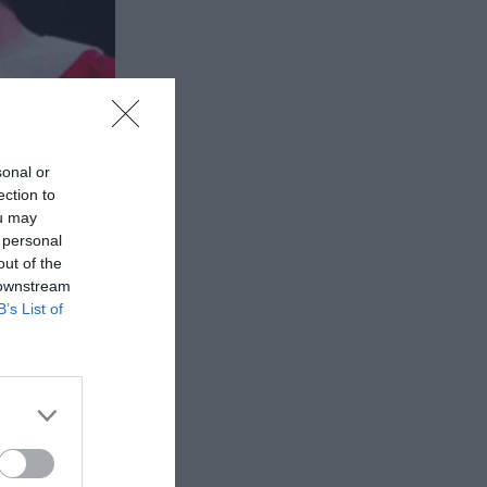
sonal or
ection to
ou may
 personal
out of the
 downstream
B’s List of
ον
χώρο
δική