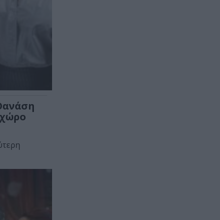
 Θανάση
οχώρο
ύτερη