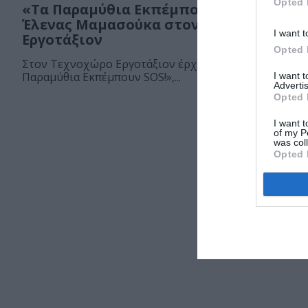
Opted 
«Τα Παραμύθια Εκπέμπουν SOS!», της
Έλενας Μαμασούκα στον Τεχνοχώρο
I want t
Εργοτάξιον
Opted 
Στον Τεχνοχώρο Εργοτάξιον έρχεται η παράσταση «Τ
Παραμύθια Εκπέμπουν SOS!»,...
I want 
Advertis
Opted 
I want t
of my P
was col
Opted 