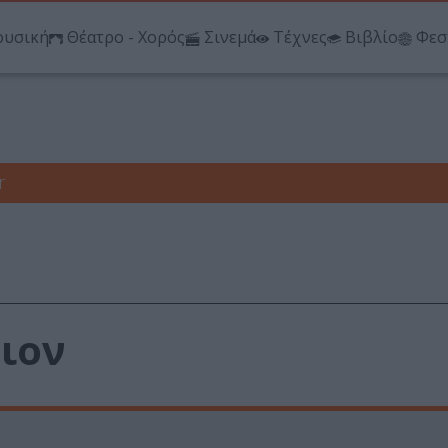
υσική
Θέατρο - Χορός
Σινεμά
Τέχνες
Βιβλίο
Φεσ
r
ιον