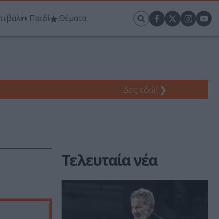
τιβάλ
Παιδί
Θέματα
Δες εδώ!
❯
Τελευταία νέα