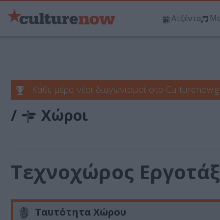
Ατζέντα
Μο
Κάθε μέρα νέοι διαγωνισμοί στο Culturenow.g
/
Χώροι
Τεχνοχώρος Εργοτάξ
Ταυτότητα Χώρου