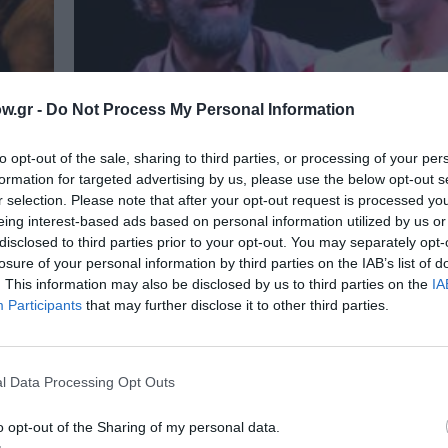
w.gr -
Do Not Process My Personal Information
to opt-out of the sale, sharing to third parties, or processing of your per
formation for targeted advertising by us, please use the below opt-out s
r selection. Please note that after your opt-out request is processed y
eing interest-based ads based on personal information utilized by us or
disclosed to third parties prior to your opt-out. You may separately opt-
ΑΠΟ: 14/09/2025 ΕΩΣ: 05/04/2026
losure of your personal information by third parties on the IAB’s list of
. This information may also be disclosed by us to third parties on the
IA
Οι Περιπέτειες του Πινόκιο, από τ
Participants
that may further disclose it to other third parties.
Αντώνη Καλομοιράκη στον Τεχνο
Εργοτάξιον
αίνει
Ο Τεχνοχώρος Εργοτάξιον υποδέχεται την παι
l Data Processing Opt Outs
παράσταση "Οι Περιπέτειες του...
o opt-out of the Sharing of my personal data.