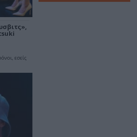
υσβιτς»,
tsuki
όνοι, εσείς