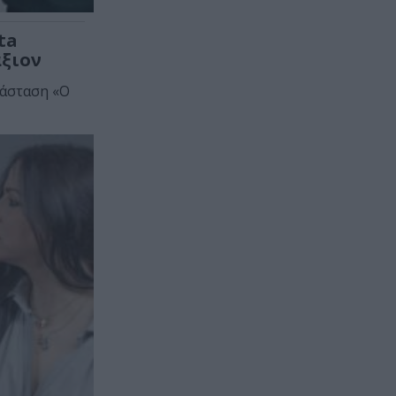
ta
άξιον
ράσταση «Ο