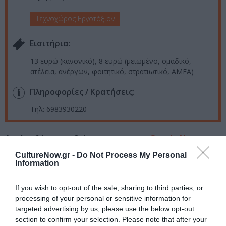
Τεχνοχώρος Εργοτάξιον
Eισιτήρια:
13 ευρώ (κανονικό), 8 ευρώ (μειωμένο, ομαδικό,
ατέλεια, ανέργων, φοιτητικό, στρατιωτικό, ΑΜΕΑ)
Πληροφορίες / Κρατήσεις:
Τηλ: 6983930220
Ακολουθήστε το Culturenow.gr στο
Google News
και
μάθετε πρώτοι όλες τις ειδήσεις
CultureNow.gr -
Do Not Process My Personal
Information
Δείτε όλα τα
τελευταία νέα
για την Τέχνη και τον
Πολιτισμό στο
Culturenow.gr
If you wish to opt-out of the sale, sharing to third parties, or
processing of your personal or sensitive information for
Νέοι Διαγωνισμοί
❯
targeted advertising by us, please use the below opt-out
section to confirm your selection. Please note that after your