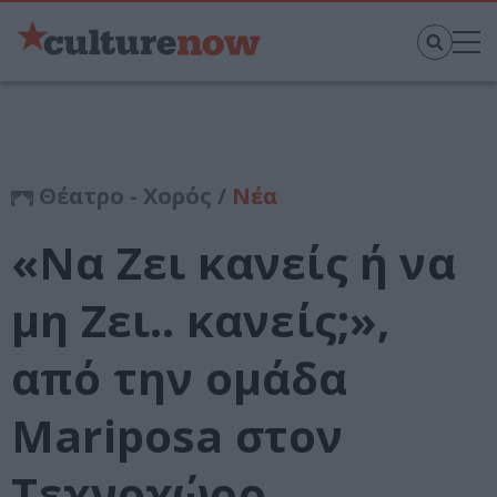
Θέατρο - Χορός /
Νέα
«Να Ζει κανείς ή να
μη Ζει.. κανείς;»,
από την ομάδα
Mariposa στον
Τεχνοχώρο