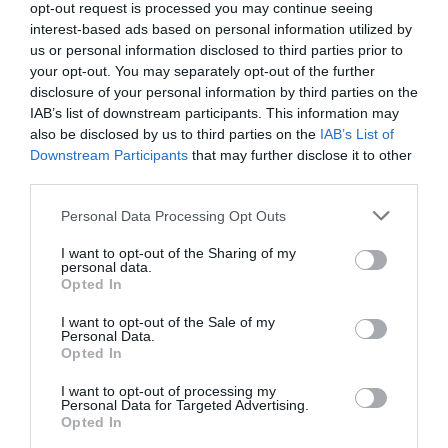
opt-out request is processed you may continue seeing
Tags
interest-based ads based on personal information utilized by
us or personal information disclosed to third parties prior to
ΘΕΑΤΡΙΚΕΣ ΠΑΡΑΣΤΑΣΕΙΣ 2022 - 2023
ΚΩΜΩΔΙΑ
your opt-out. You may separately opt-out of the further
disclosure of your personal information by third parties on the
Newsletter
IAB’s list of downstream participants. This information may
also be disclosed by us to third parties on the
IAB’s List of
Κάθε βδομάδα στο e-mail σας τα τελευταία νέα για
Downstream Participants
that may further disclose it to other
την Τέχνη και τον Πολιτισμό!
third parties.
Personal Data Processing Opt Outs
I want to opt-out of the Sharing of my
personal data.
Opted In
Ακολουθήστε το Culturenow.gr
I want to opt-out of the Sale of my
Personal Data.
Opted In
I want to opt-out of processing my
Personal Data for Targeted Advertising.
Σχετικά Άρθρα
Opted In