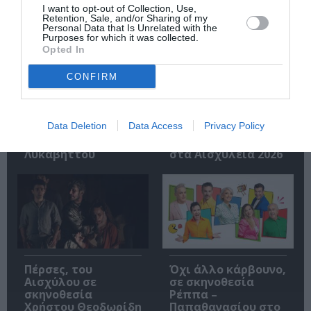
I want to opt-out of Collection, Use,
Retention, Sale, and/or Sharing of my
Personal Data that Is Unrelated with the
Purposes for which it was collected.
Opted In
CONFIRM
Βάκχες, του
Ευτυχισμένες μέρες,
Ευριπίδη σε
του Σάμιουελ
σκηνοθεσία Γιάβορ
Μπέκετ σε
Data Deletion
Data Access
Privacy Policy
Γκάρντεφ στο
σκηνοθεσία
Δημοτικό Θέατρο
Δημήτρη Τάρλοου
Λυκαβηττού
στα Αισχύλεια 2026
Πέρσες, του
Όχι άλλο κάρβουνο,
Αισχύλου σε
σε σκηνοθεσία
σκηνοθεσία
Ρέππα –
Χρήστου Θεοδωρίδη
Παπαθανασίου στο