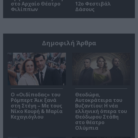
στο Αρχαίο Θέατρο
12ο Φεστιβάλ
Φιλίππων
Δάσους
Δημοφιλή Άρθρα
O «Οιδίποδας» του
Θεοδώρα,
Ρόμπερτ Άικ ξανά
Αυτοκράτειρα του
στη Στέγη – Με τους
Βυζαντίου: Η νέα
Νίκο Κουρή & Μαρία
ελληνική όπερα του
Κεχαγιόγλου
Θεόδωρου Στάθη
στο θέατρο
Ολύμπια