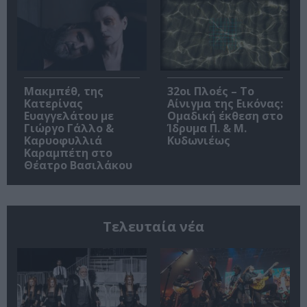
Μακμπέθ, της
32οι Πλοές – Το
Κατερίνας
Αίνιγμα της Εικόνας:
Ευαγγελάτου με
Ομαδική έκθεση στο
Γιώργο Γάλλο &
Ίδρυμα Π. & Μ.
Καρυοφυλλιά
Κυδωνιέως
Καραμπέτη στο
Θέατρο Βασιλάκου
Τελευταία νέα