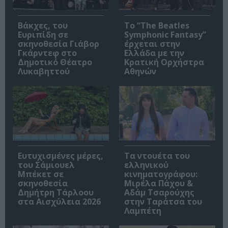
Βάκχες, του
Το “The Beatles
Ευριπίδη σε
Symphonic Fantasy”
σκηνοθεσία Γιάβορ
έρχεται στην
Γκάρντεφ στο
Ελλάδα με την
Δημοτικό Θέατρο
Κρατική Ορχήστρα
Λυκαβηττού
Αθηνών
Ευτυχισμένες μέρες,
Τα ντουέτα του
του Σάμιουελ
ελληνικού
Μπέκετ σε
κινηματογράφου:
σκηνοθεσία
Μιρέλα Πάχου &
Δημήτρη Τάρλοου
Αδάμ Τσαρούχης
στα Αισχύλεια 2026
στην Ταράτσα του
Λαμπέτη