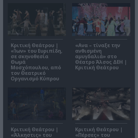
Κριτική Θεάτρου |
«Ανα – τίναξε την
«Ίων» του Ευριπίδη,
ανθισμένη
σε σκηνοθεσία
αμυγδαλιά» στο
Θωμά
Θέατρο Άλσος ΔΕΗ |
Μοσχόπουλου, από
Κριτική Θεάτρου
τον Θεατρικό
Οργανισμό Κύπρου
Κριτική Θεάτρου |
Κριτική Θεάτρου |
«Άλκηστις» του
«Πέρσες» του