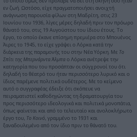
το οποίο όμως δεν πρόλαβε να δει στη σκηνή όσο ήταν
εν ζωή. Ωστόσο, είχε πραγματοποιήσει ανοιχτή
ανάγνωση παρουσία φίλων στη Μαδρίτη, στις 23
Ιουνίου του 1936, λίγες μέρες δηλαδή πριν τον πρόωρο
θάνατό του, στις 19 Αυγούστου του ίδιου έτους. Το
έργο, το οποίο έκανε επίσημη πρεμιέρα στο Μπουένος
Άιρες το 1945, το είχε γράψει ο Λόρκα κατά την
διάρκεια της παραμονής του στην Νέα Υόρκη. Με
Το
Σπίτι της Μπερνάρντα Άλμπα
ο Λόρκα ανέτρεψε την
κατηγορία που του προσάπταν οι σύγχρονοί του ότι
δηλαδή το θέατρό του ήταν περισσότερο λυρικό και ο
ίδιος παρέμενε πολιτικά ουδέτερος. Με το κείμενο
αυτό
ο συγγραφέας έδειξε ότι σκόπευε να
πειραματιστεί καθοδηγώντας τη δραματουργία του
προς περισσότερο ιδεολογικά και πολιτικά μονοπάτια,
όπως φαίνεται και από το τελευταίο και ανολοκλήρωτο
έργο του,
Το Κοινό
, γραμμένο το 1931 και
ξαναδουλεμένο από τον ίδιο πριν το θάνατό του.