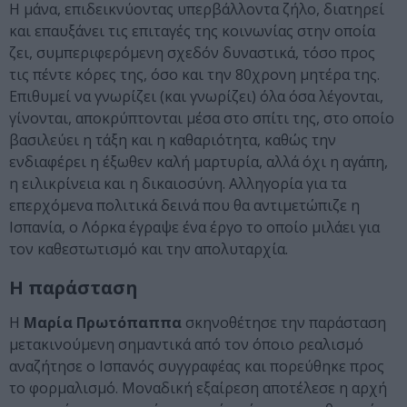
Η μάνα, επιδεικνύοντας υπερβάλλοντα ζήλο, διατηρεί
και επαυξάνει τις επιταγές της κοινωνίας στην οποία
ζει, συμπεριφερόμενη σχεδόν δυναστικά, τόσο προς
τις πέντε κόρες της, όσο και την 80χρονη μητέρα της.
Επιθυμεί να γνωρίζει (και γνωρίζει) όλα όσα λέγονται,
γίνονται, αποκρύπτονται μέσα στο σπίτι της, στο οποίο
βασιλεύει η τάξη και η καθαριότητα, καθώς την
ενδιαφέρει η έξωθεν καλή μαρτυρία, αλλά όχι η αγάπη,
η ειλικρίνεια και η δικαιοσύνη. Αλληγορία για τα
επερχόμενα πολιτικά δεινά που θα αντιμετώπιζε η
Ισπανία, ο Λόρκα έγραψε ένα έργο το οποίο μιλάει για
τον καθεστωτισμό και την απολυταρχία.
Η παράσταση
Η
Μαρία Πρωτόπαππα
σκηνοθέτησε την παράσταση
μετακινούμενη σημαντικά από τον όποιο ρεαλισμό
αναζήτησε ο Ισπανός συγγραφέας και πορεύθηκε προς
το φορμαλισμό. Μοναδική εξαίρεση αποτέλεσε η αρχή