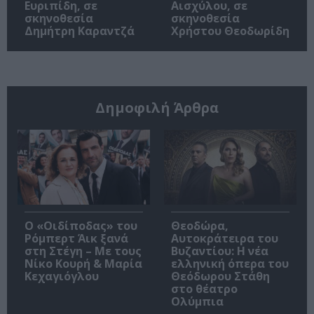
Ευριπίδη, σε
Αισχύλου, σε
σκηνοθεσία
σκηνοθεσία
Δημήτρη Καραντζά
Χρήστου Θεοδωρίδη
Δημοφιλή Άρθρα
O «Οιδίποδας» του
Θεοδώρα,
Ρόμπερτ Άικ ξανά
Αυτοκράτειρα του
στη Στέγη – Με τους
Βυζαντίου: Η νέα
Νίκο Κουρή & Μαρία
ελληνική όπερα του
Κεχαγιόγλου
Θεόδωρου Στάθη
στο θέατρο
Ολύμπια