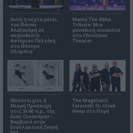
Αυτή η νύχτα μένει,
Mania The Abba
του Θάνου
Tribute: Μια
Αλεξανδρή σε
μοναδική συναυλία
σκηνοθεσία
στο Christmas
Αστέριου Πελτέκη
Theater
στο Θέατρο
Ολύμπια
Μεσοτοιχίες ή
The Magician’s
Μικρή Προσευχή
Farewell: Οι Uriah
στις 3κ46 π.μ., της
Heep στο Floyd
Εύας Οικονόμου –
Βαμβακά στην
Εναλλακτική Σκηνή
ΕΛΣ