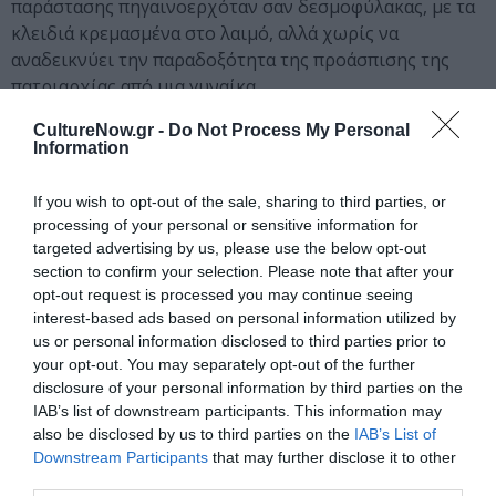
παράστασης πηγαινοερχόταν σαν δεσμοφύλακας, με τα
κλειδιά κρεμασμένα στο λαιμό, αλλά χωρίς να
αναδεικνύει την παραδοξότητα της προάσπισης της
πατριαρχίας από μια γυναίκα.
CultureNow.gr -
Do Not Process My Personal
Information
Οι Ηθοποιοί
Η σκηνοθετική γραμμή καθοδήγησε όλους τους
If you wish to opt-out of the sale, sharing to third parties, or
ηθοποιούς σε ένα αυστηρό ερμηνευτικό πλαίσιο, με
processing of your personal or sensitive information for
targeted advertising by us, please use the below opt-out
συχνές όμως, και αναίτιες ως επί το πλείστον, εξάρσεις
section to confirm your selection. Please note that after your
και υπερβολές. Οι ανδρόγυνες φιγούρες των πέντε
opt-out request is processed you may continue seeing
θυγατέρων (
Ευγενία Αποστόλου, Δημήτρης
interest-based ads based on personal information utilized by
Μαργαρίτης, Ελένη Σπετσιώτη, Κατερίνα Φωτιάδη,
us or personal information disclosed to third parties prior to
Χριστίνα Χειλά-Φαμέλη
) εγκλωβίστηκαν στην
your opt-out. You may separately opt-out of the further
υποκριτική φόρμα αδυνατώντας να προσδώσουν είτε
disclosure of your personal information by third parties on the
ρεαλιστικά είτε αλληγορικά στοιχεία στους ρόλους
IAB’s list of downstream participants. This information may
also be disclosed by us to third parties on the
IAB’s List of
τους. Το ίδιο συνέβη και με την Υπηρέτρια της
Άννας
Downstream Participants
that may further disclose it to other
Καλαϊτζίδου
. Ο
Χρήστος Στέργιογλου
, τέλος,
third parties.
χαρακτηρίσθηκε από την υπερβολή στην ερμηνεία του.