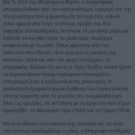
Με
Το Σπίτι της Μπερνάρντα Άλμπα
, ο συγγραφέας
απομακρύνθηκε από τον προγενέστερο λυρισμό και την
ποιητικότητα που χαρακτήριζε τα έργα του, ειδικά
όσον αφορά στο λόγο, ο οποίος κρύβει και δεν
εκφράζει συναισθήματα, εκτόπισε τα μουσικά μέρη και
επέλεξε να κινηθεί προς το ρεαλισμό, ιδιαίτερα
αναφορικά με το μύθο. Όπως φαίνεται από τον
υπότιτλο που έδωσε, «
Ένα έργο για τις γυναίκες της
Ισπανίας
», αλλά και από την αρχή του έργου, «
Ο
συγγραφέας δηλώνει ότι αυτές οι Τρεις Πράξεις σκοπό έχουν
να παρουσιάσουν ένα φωτογραφικό ντοκουμέντο
»,
υπογραμμίζεται ο επιδιωκόμενος ρεαλισμός. Η
ρεαλιστική δραματουργική διάθεση του Λόρκα γίνεται
επίσης εμφανής από το γεγονός ότι ονοματοδότησε
όλες τις ηρωίδες, σε αντίθεση με τα έργα του που είχαν
προηγηθεί, το
Ματωμένο Γάμο
(1933) και τη
Γέρμα
(1934).
Μετά το θάνατο του πατέρα της οικογένειας, τα ηνία
του σπιτιού αναλαμβάνει η μάνα, η Μπερνάρντα Άλμπα.