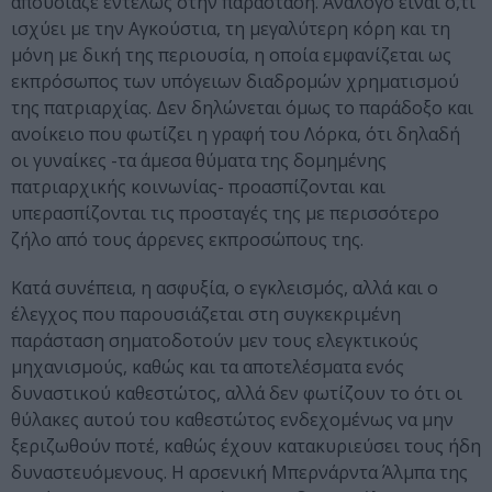
απουσίαζε εντελώς στην παράσταση. Ανάλογο είναι ό,τι
ισχύει με την Αγκούστια, τη μεγαλύτερη κόρη και τη
μόνη με δική της περιουσία, η οποία εμφανίζεται ως
εκπρόσωπος των υπόγειων διαδρομών χρηματισμού
της πατριαρχίας. Δεν δηλώνεται όμως το παράδοξο και
ανοίκειο που φωτίζει η γραφή του Λόρκα, ότι δηλαδή
οι γυναίκες -τα άμεσα θύματα της δομημένης
πατριαρχικής κοινωνίας- προασπίζονται και
υπερασπίζονται τις προσταγές της με περισσότερο
ζήλο από τους άρρενες εκπροσώπους της.
Κατά συνέπεια, η ασφυξία, ο εγκλεισμός, αλλά και ο
έλεγχος που παρουσιάζεται στη συγκεκριμένη
παράσταση σηματοδοτούν μεν τους ελεγκτικούς
μηχανισμούς, καθώς και τα αποτελέσματα ενός
δυναστικού καθεστώτος, αλλά δεν φωτίζουν το ότι οι
θύλακες αυτού του καθεστώτος ενδεχομένως να μην
ξεριζωθούν ποτέ, καθώς έχουν κατακυριεύσει τους ήδη
δυναστευόμενους. Η αρσενική Μπερνάρντα Άλμπα της