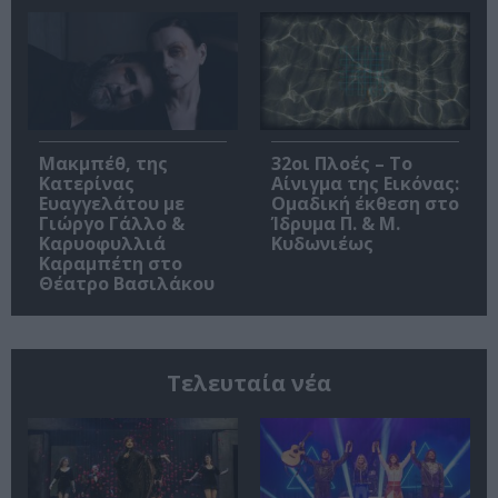
Μακμπέθ, της
32οι Πλοές – Το
Κατερίνας
Αίνιγμα της Εικόνας:
Ευαγγελάτου με
Ομαδική έκθεση στο
Γιώργο Γάλλο &
Ίδρυμα Π. & Μ.
Καρυοφυλλιά
Κυδωνιέως
Καραμπέτη στο
Θέατρο Βασιλάκου
Τελευταία νέα