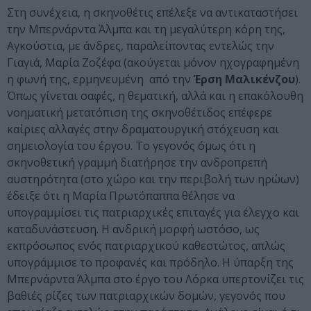
Στη συνέχεια, η σκηνοθέτις επέλεξε να αντικαταστήσει
την Μπερνάρντα Άλμπα και τη μεγαλύτερη κόρη της,
Αγκούστια, με άνδρες, παραλείποντας εντελώς την
Γιαγιά, Μαρία Ζοζέφα (ακούγεται μόνον ηχογραφημένη
η φωνή της, ερμηνευμένη από την
Έρση Μαλικένζου
).
Όπως γίνεται σαφές, η θεματική, αλλά και η επακόλουθη
νοηματική μετατόπιση της σκηνοθέτιδος επέφερε
καίριες αλλαγές στην δραματουργική στόχευση και
σημειολογία του έργου. Το γεγονός όμως ότι η
σκηνοθετική γραμμή διατήρησε την ανδροπρεπή
αυστηρότητα (στο χώρο και την περιβολή των ηρώων)
έδειξε ότι η Μαρία Πρωτόπαππα θέλησε να
υπογραμμίσει τις πατριαρχικές επιταγές για έλεγχο και
καταδυνάστευση. Η ανδρική μορφή ωστόσο, ως
εκπρόσωπος ενός πατριαρχικού καθεστώτος, απλώς
υπογράμμισε το προφανές και πρόδηλο. Η ύπαρξη της
Μπερνάρντα Άλμπα στο έργο του Λόρκα υπερτονίζει τις
βαθιές ρίζες των πατριαρχικών δομών, γεγονός που