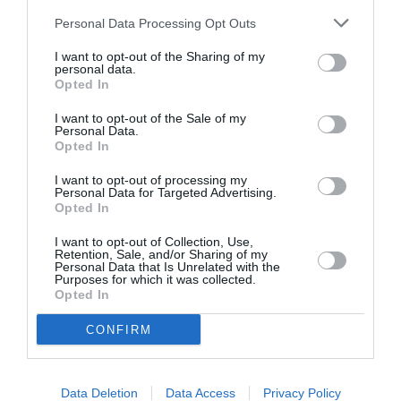
Personal Data Processing Opt Outs
Οι Συντελεστές
I want to opt-out of the Sharing of my
Τα αυστηρά, ανδρόγυνα κοστούμια των πέντε
personal data.
Opted In
θυγατέρων και της Υπηρέτριας, με τα μαύρα
κεφαλομάντηλα, σηματοδότησαν την πατριαρχία που
I want to opt-out of the Sale of my
την «φορούν» οι γυναίκες σαν ένα αυστηρό κοστούμι.
Personal Data.
Opted In
Ιδιαίτερα ενδεικτικό το τέλος, όπου πάνω από λευκά
φουστάνια -με άμεσες παραπομπές στην ύπαιθρο-, σαν
I want to opt-out of processing my
Personal Data for Targeted Advertising.
νυφικά που ποτέ δεν φορέθηκαν, οι πέντε κόρες, αλλά
Opted In
και η Υπηρέτρια με την Μπερνάρντα Άλμπα φόρεσαν
μαύρα σακάκια και κεφαλομάντηλα. Το φορμαλιστικό
I want to opt-out of Collection, Use,
Retention, Sale, and/or Sharing of my
σκηνικό (Σκηνικά-Κοστούμια:
Εύα Νάθενα
) δεν
Personal Data that Is Unrelated with the
Purposes for which it was collected.
κατάφερε να δείξει την απίστευτη επιμονή στην
Opted In
καθαριότητα και τάξη, αλλά και τη σύνδεσή τους με το
ασφυκτικό περιβάλλον. Ενδιαφέρον ήταν ωστόσο ο
CONFIRM
σκηνικό χώρος, στο πίσω μέρος της σκηνής, με τους
νιπτήρες και τις βρύσες παραπέμποντας ευθέως στην
Ισπανική ύπαιθρο, αλλά και στη διάθεση εξαγνισμού
Data Deletion
Data Access
Privacy Policy