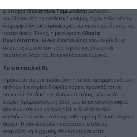
των ηρωίδων από την αποπνικτική ζωή που έχουν. Οι
φωτισμοί (
Βαλεντίνα Ταμιωλάκη
) μολονότι
κινήθηκαν στη σκηνοθετική γραμμή, είχαν ενδιαφέρον,
διαμορφώνοντας ατμόσφαιρες και υπογραμμίζοντας τις
καταστάσεις. Τέλος, η μετάφραση (
Μαρία
Πρωτόπαππα, Ελένη Σπετσιώτη
) απομακρύνθηκε,
ανεπιτυχώς, από τον τόσο ωραίο και γλωσσικά
περίτεχνο λόγο του Ισπανού δραματουργού.
Εν κατακλείδι
Πρόκειται για μια παράσταση η οποία, απομακρυνόμενη
από τον Φεντερίκο Γκαρθία Λόρκα, προσπάθησε να
πορευτεί ένα δικό της δρόμο. Ωστόσο, φάνηκε ότι η
στέρεη δραματουργική βάση του Ισπανού συγγραφέα
δεν είναι εύκολο να αγνοηθεί, ειδικά όταν δεν
συνοδεύεται από μια στοιχειοθετημένη δραματολογική
άποψη. Η συγκεκριμένη παράσταση επέδειξε
σκηνοθετική σύγχυση, επιλέγοντας αναίτιο