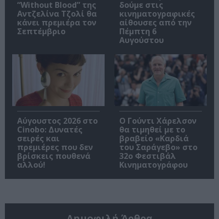
“Without Blood” της
δούμε στις
Αντζελίνα Τζολί θα
κινηματογραφικές
κάνει πρεμιέρα τον
αίθουσες από την
Σεπτέμβριο
Πέμπτη 6
Αυγούστου
Αύγουστος 2026 στο
Ο Γούντι Χάρελσον
Cinobo: Δυνατές
θα τιμηθεί με το
σειρές και
βραβείο «Καρδιά
πρεμιέρες που δεν
του Σαράγεβο» στο
βρίσκεις πουθενά
32ο Φεστιβάλ
αλλού!
Κινηματογράφου
Δημοφιλή Άρθρα