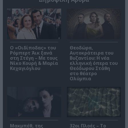
O «Οιδίποδας» του
Θεοδώρα,
Ρόμπερτ Άικ ξανά
Αυτοκράτειρα του
στη Στέγη – Με τους
Βυζαντίου: Η νέα
Νίκο Κουρή & Μαρία
ελληνική όπερα του
Κεχαγιόγλου
Θεόδωρου Στάθη
στο θέατρο
Ολύμπια
Μακμπέθ, της
32οι Πλοές – Το