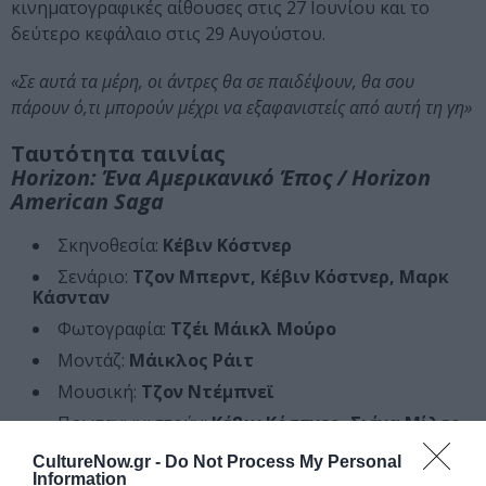
κινηματογραφικές αίθουσες στις 27 Ιουνίου και το
δεύτερο κεφάλαιο στις 29 Αυγούστου.
«Σε αυτά τα μέρη, οι άντρες θα σε παιδέψουν, θα σου
πάρουν ό,τι μπορούν μέχρι να εξαφανιστείς από αυτή τη γη»
Ταυτότητα ταινίας
Horizon: Ένα Αμερικανικό Έπος / Horizon
American Saga
Σκηνοθεσία:
Κέβιν Κόστνερ
Σενάριο:
Τζον Μπερντ, Κέβιν Κόστνερ, Μαρκ
Κάσνταν
Φωτογραφία:
Τζέι Μάικλ Μούρο
Μοντάζ:
Μάικλος Ράιτ
Μουσική:
Τζον Ντέμπνεϊ
Πρωταγωνιστούν:
Κέβιν Κόστνερ, Σιένα Μίλερ,
Σαμ Γουόρθινγκτον, Τζιοβάνι Ριμπίζι
CultureNow.gr -
Do Not Process My Personal
Διάρκεια:
181 λεπτά
Information