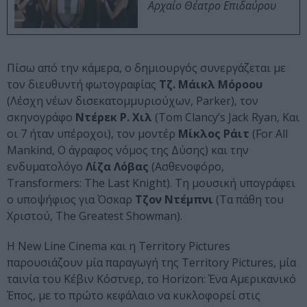
Αρχαίο Θέατρο Επιδαύρου
Πίσω από την κάμερα, ο δημιουργός συνεργάζεται με
τον διευθυντή φωτογραφίας
Τζ. Μάικλ Μόροου
(Λέσχη νέων δισεκατομμυριούχων, Parker), τον
σκηνογράφο
Ντέρεκ Ρ. Χιλ
(Tom Clancy’s Jack Ryan, Και
οι 7 ήταν υπέροχοι), τον μοντέρ
Μίκλος Ράιτ
(For All
Mankind, Ο άγραφος νόμος της Δύσης) και την
ενδυματολόγο
Λίζα Λόβας
(Ασθενοφόρο,
Transformers: The Last Knight). Τη μουσική υπογράφει
ο υποψήφιος για Όσκαρ
Τζον Ντέμπνι
(Τα πάθη του
Χριστού, The Greatest Showman).
Η New Line Cinema και η Territory Pictures
παρουσιάζουν μία παραγωγή της Territory Pictures, μία
ταινία του Κέβιν Κόστνερ, το Horizon: Ένα Αμερικανικό
Έπος, με το πρώτο κεφάλαιο να κυκλοφορεί στις