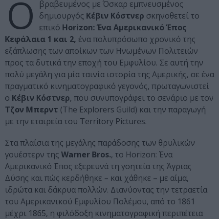
Ο
βραβευμένος με Όσκαρ εμπνευσμένος
δημιουργός
Κέβιν Κόστνερ
σκηνοθετεί το
επικό
Horizon: Ένα Αμερικανικό Έπος
Κεφάλαια 1 και 2,
ένα πολυπρόσωπο χρονικό της
εξάπλωσης των αποίκων των Ηνωμένων Πολιτειών
προς τα δυτικά την εποχή του Εμφυλίου. Σε αυτή την
πολύ μεγάλη για μία ταινία ιστορία της Αμερικής, σε ένα
πραγματικό κινηματογραφικό γεγονός, πρωταγωνιστεί
ο
Κέβιν Κόστνερ
, που συνυπογράφει το σενάριο με τον
Τζον Μπερντ
(The Explorers Guild) και την παραγωγή
με την εταιρεία του Territory Pictures.
Στα πλαίσια της μεγάλης παράδοσης των θρυλικών
γουέστερν της
Warner Bros.
, το Horizon: Ένα
Αμερικανικό Έπος εξερευνά τη γοητεία της Άγριας
Δύσης και πώς κερδήθηκε – και χάθηκε – με αίμα,
ιδρώτα και δάκρυα πολλών. Διανύοντας την τετραετία
του Αμερικανικού Εμφυλίου Πολέμου, από το 1861
μέχρι 1865, η φιλόδοξη κινηματογραφική περιπέτεια