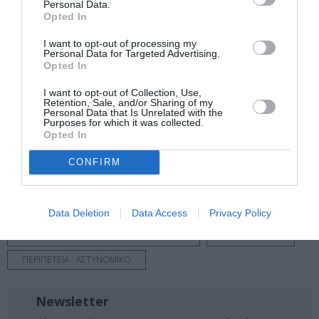
Ταυτότητα
Personal Data.
Opted In
27 Ιουνίου στους κινηματογράφους από την Tanweer
I want to opt-out of processing my
Personal Data for Targeted Advertising.
Opted In
Ακολουθήστε το Culturenow.gr στο
Google News
και
μάθετε πρώτοι όλες τις ειδήσεις
I want to opt-out of Collection, Use,
Retention, Sale, and/or Sharing of my
Personal Data that Is Unrelated with the
Δείτε όλα τα
τελευταία νέα
για την Τέχνη και τον
Purposes for which it was collected.
Opted In
Πολιτισμό στο
Culturenow.gr
CONFIRM
Νέοι Διαγωνισμοί
❯
Tags
Data Deletion
Data Access
Privacy Policy
ΝΕΕΣ ΤΑΙΝΙΕΣ - ΤΑΙΝΙΕΣ ΤΗΣ ΕΒΔΟΜΑΔΑΣ
ΞΕΝΕΣ ΤΑΙΝΙΕΣ
ΠΕΡΙΠΕΤΕΙΑ - ΑΣΤΥΝΟΜΙΚΟ
Newsletter