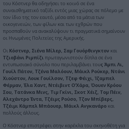
του Κόστνερ θα οδηγήσει το κοινό σε ένα
συναισθηματικό ταξίδι εντός μιας χώρας σε πόλεμο με
τον ίδιο της τον εαυτό, μέσα από τα μάτια των
οικογενειών, των φίλων και των εχθρών που
προσπαθούν να ανακαλύψουν τι πραγματικά σημαίνουν
οι Ηνωμένες Πολιτείες της Αμερικής.
Οι
Κόστνερ, Σιένα Μίλερ, Σαμ Γουόρθινγκτον
και
Τζιοβάνι Ριμπίζι
πρωταγωνιστούν δίπλα σε ένα
εντυπωσιακό σύνολο που περιλαμβάνει του
ς Άμπι Λι,
Γουίλ Πάτον, Τζένα Μαλόουν, Μάικλ Ρούκερ, Ντάνι
Χιούστον, Λουκ Γουίλσον, Τζεφ Φέιχι, Ίζαμπελ
Φέρμαν, Έλα Χαντ, Ντέιβιντ Ο’Χάρα, Όουεν Κρόου
Σου, Τατάνκα Μινς, Τιμ Γκίνι, Σκοτ Χέιζ, Τομ Πέιν,
Αλεχάντρο Έντα, Τζέιμς Ρούσο, Τζον Μπίβερς,
Τζέιμι Κάμπελ Μπάουερ, Μάικλ Ανγκανάρο
και
πολλούς άλλους.
Ο Κόστνερ επιστρέφει στην καρέκλα του σκηνοθέτη για