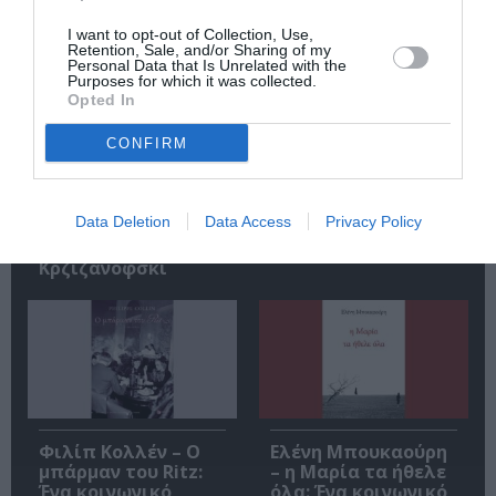
I want to opt-out of Collection, Use,
Retention, Sale, and/or Sharing of my
Personal Data that Is Unrelated with the
Purposes for which it was collected.
Opted In
CONFIRM
Αυτοβιογραφία
Αντόνιο Πόρτσια –
ενός πτώματος: Μια
Φωνές: Ένα βιβλίο
συλλογή
ως εσωτερικός
Data Deletion
Data Access
Privacy Policy
διηγημάτων του
διάλογος
Σιγκισμούντ
Κρζιζανόφσκι
Φιλίπ Κολλέν – Ο
Ελένη Μπουκαούρη
μπάρμαν του Ritz:
– η Μαρία τα ήθελε
Ένα κοινωνικό
όλα: Ένα κοινωνικό