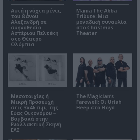
Αυτή η νύχτα μένει,
Mania The Abba
του Θάνου
Tribute: Μια
Αλεξανδρή σε
μοναδική συναυλία
σκηνοθεσία
στο Christmas
Αστέριου Πελτέκη
Theater
στο Θέατρο
Ολύμπια
Μεσοτοιχίες ή
The Magician’s
Μικρή Προσευχή
Farewell: Οι Uriah
στις 3κ46 π.μ., της
Heep στο Floyd
Εύας Οικονόμου –
Βαμβακά στην
Εναλλακτική Σκηνή
ΕΛΣ