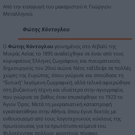
Από την εισαγωγή του μακαριστού π. Γεώργιου
Μεταλληνού.
Φώτης Κόντογλου
Ο
Φώτης Κόντογλου
γεννημένος στο Αϊβαλί της
Μικράς Ασίας το 1895 αναδείχθηκε σε έναν από τους
κορυφαίους Έλληνες ζωγράφους και πνευματικούς
δημιουργούς του 20ού αιώνα. Νέος ταξίδεψε σε πολλές
χώρες της Ευρώπης, όπου γνώρισε και σπούδασε τη
“δυτική” λεγόμενη ζωγραφική, αλλά τελικά αφιερώθηκε
στη βυζαντινή τέχνη και ιδιαίτερα στην αγιογραφία,
που γνώρισε σε βάθος όταν επισκέφθηκε το 1923 το
Άγιον Όρος. Μετά τη μικρασιατική καταστροφή
εγκαταστάθηκε στην Αθήνα, όπου έγινε δεκτός με
ενθουσιασμό από τους λογοτεχνικούς κύκλους της
πρωτεύουσας για τα πρωτότυπα κείμενά του.
Φιλοτέχνησε πολλούς φορητούς πίνακες,