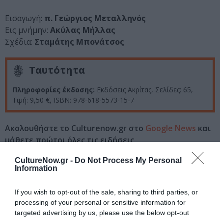
Εισαγωγή:
π. Γεώργιος Μεταλληνός
Εις μνήμην:
Ακύλας Μήλλας
Σχέδια:
Σταμάτης Μπονάτσος
Ταυτότητα
Πληροφορίες έκδοσης:
Εκδόσεις Ακρίτας, Σελίδες: 65,
Τιμή: 9,50 €, ISBN: 978-618-5573-15-7
Ακολουθήστε το Culturenow.gr στο
Google News
και
μάθετε πρώτοι όλες τις ειδήσεις
Δείτε όλα τα
τελευταία νέα
για την Τέχνη και τον
CultureNow.gr -
Do Not Process My Personal
Information
Πολιτισμό στο
Culturenow.gr
If you wish to opt-out of the sale, sharing to third parties, or
Νέοι Διαγωνισμοί
❯
processing of your personal or sensitive information for
targeted advertising by us, please use the below opt-out