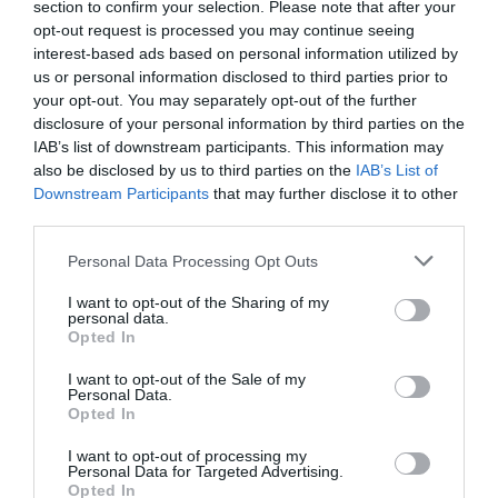
Tags
section to confirm your selection. Please note that after your
opt-out request is processed you may continue seeing
ΔΟΚΙΜΙΑ - ΜΕΛΕΤΕΣ
ΕΛΛΗΝΕΣ ΣΥΓΓΡΑΦΕΙΣ
interest-based ads based on personal information utilized by
us or personal information disclosed to third parties prior to
ΦΩΤΗΣ ΚΟΝΤΟΓΛΟΥ
your opt-out. You may separately opt-out of the further
disclosure of your personal information by third parties on the
Newsletter
IAB’s list of downstream participants. This information may
also be disclosed by us to third parties on the
IAB’s List of
Κάθε βδομάδα στο e-mail σας τα τελευταία νέα για
Downstream Participants
that may further disclose it to other
την Τέχνη και τον Πολιτισμό!
third parties.
Personal Data Processing Opt Outs
I want to opt-out of the Sharing of my
personal data.
Opted In
Ακολουθήστε το Culturenow.gr
I want to opt-out of the Sale of my
Personal Data.
Opted In
I want to opt-out of processing my
Personal Data for Targeted Advertising.
Σχετικά Άρθρα
Opted In