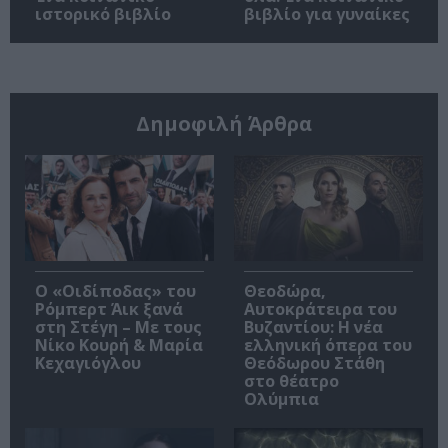
ιστορικό βιβλίο
βιβλίο για γυναίκες
Δημοφιλή Άρθρα
O «Οιδίποδας» του
Θεοδώρα,
Ρόμπερτ Άικ ξανά
Αυτοκράτειρα του
στη Στέγη – Με τους
Βυζαντίου: Η νέα
Νίκο Κουρή & Μαρία
ελληνική όπερα του
Κεχαγιόγλου
Θεόδωρου Στάθη
στο θέατρο
Ολύμπια