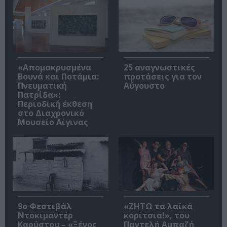
«Απομακρυσμένα
25 αναγνωστικές
Βουνά και Ποτάμια:
προτάσεις για τον
Πνευματική
Αύγουστο
Πατρίδα»:
Περιοδική έκθεση
στο Διαχρονικό
Μουσείο Αίγινας
9ο Φεστιβάλ
«ΖΗΤΩ τα λαϊκά
Ντοκιμαντέρ
κορίτσια!», του
Καρύστου – «Ξένος
Παντελή Αμπαζή