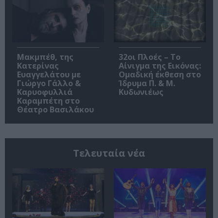
Μακμπέθ, της
32οι Πλοές – Το
Κατερίνας
Αίνιγμα της Εικόνας:
Ευαγγελάτου με
Ομαδική έκθεση στο
Γιώργο Γάλλο &
Ίδρυμα Π. & Μ.
Καρυοφυλλιά
Κυδωνιέως
Καραμπέτη στο
Θέατρο Βασιλάκου
Τελευταία νέα