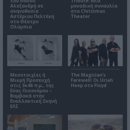
του Θάνου
Tribute: Μια
Αλεξανδρή σε
μοναδική συναυλία
σκηνοθεσία
στο Christmas
Αστέριου Πελτέκη
Theater
στο Θέατρο
Ολύμπια
Μεσοτοιχίες ή
The Magician’s
Μικρή Προσευχή
Farewell: Οι Uriah
στις 3κ46 π.μ., της
Heep στο Floyd
Εύας Οικονόμου –
Βαμβακά στην
Εναλλακτική Σκηνή
ΕΛΣ