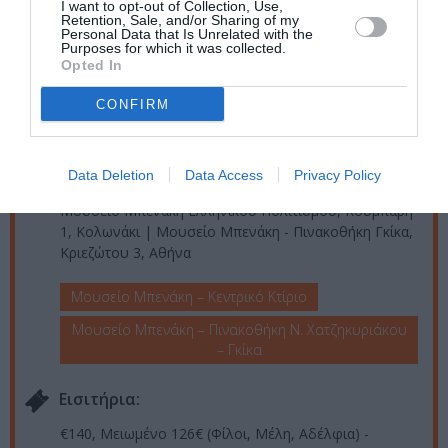
I want to opt-out of Collection, Use,
Ταυτότητα Εκδήλωσης
Retention, Sale, and/or Sharing of my
Personal Data that Is Unrelated with the
Purposes for which it was collected.
Opted In
Ημερομηνία:
22/06/2026
10/07/2026
CONFIRM
Από:
Εως:
Δευτέρα έως Παρασκευή 09.00-15.00
Τοποθεσία:
Data Deletion
Data Access
Privacy Policy
Μουσείο Μπενάκη Ελληνικού Πολιτισμού, Κουμπάρη
1, Κολωνάκι | Μουσείο Μπενάκη - Πινακοθήκη Γκίκα,
Κριεζώτου 3, Αθήνα
Μουσείο Μπενάκη – Κεντρικό Κτίριο
Μουσείο Μπενάκη – Πινακοθήκη Ν. Χατζηκυριάκου
– Γκίκα
Eισιτήρια:
€140, Μειωμένο 126€ (Φίλοι, Μέλη, Αδέλφια) -