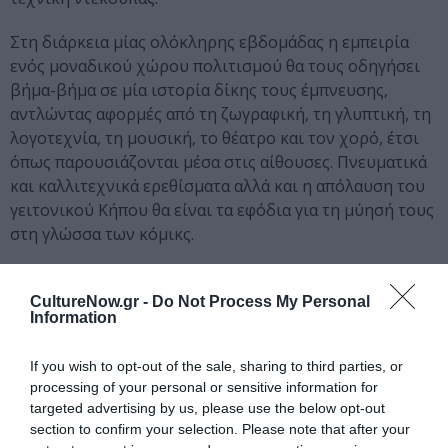
Στη διάρκεια μίας ολόκληρης εβδομάδας η εμπειρία
ενός μοναδικού χώρου πολιτισμού θα τους οδηγήσει
βήμα-βήμα σε μία ιστορία δίκης τους έμπνευσης,
αντλώντας αφορμές από τη ζωγραφική, τη γλυπτική, τη
λογοτεχνία, τη μουσική, το θέατρο και τον χορό, έτσι
όπως παρουσιάζονται μέσα στις αίθουσες. Πνευματικά
και καλλιτεχνικά ερεθίσματα αλλά και η απόλαυση του
γειτονικού Κήπου θα είναι τα εφόδια για τη μύησή τους
στη γλώσσα των κόμικς.
Υπεύθυνος προγράμματος:
Τόμεκ Γιοβάνης
CultureNow.gr -
Do Not Process My Personal
Information
Ο Τόμεκ Γιοβάνης είναι εικονογράφος και δημιουργός
κόμικς. Γεννήθηκε στην Πολωνία και είναι απόφοιτος
If you wish to opt-out of the sale, sharing to third parties, or
του τμήματος Γραφιστικής της Σχολής Γραφικών
processing of your personal or sensitive information for
Τεχνών και Καλλιτεχνικών Σπουδών του ΤΕΙ Αθήνας,
targeted advertising by us, please use the below opt-out
με ειδικότητα το animation.
section to confirm your selection. Please note that after your