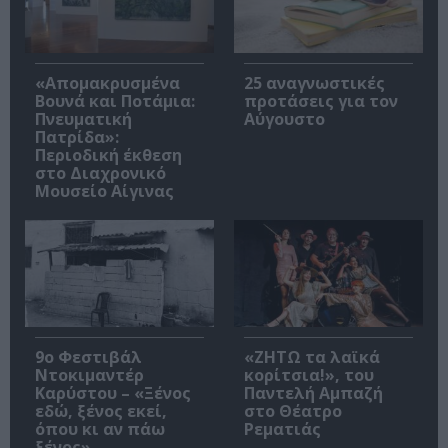
«Απομακρυσμένα
25 αναγνωστικές
Βουνά και Ποτάμια:
προτάσεις για τον
Πνευματική
Αύγουστο
Πατρίδα»:
Περιοδική έκθεση
στο Διαχρονικό
Μουσείο Αίγινας
9ο Φεστιβάλ
«ΖΗΤΩ τα λαϊκά
Ντοκιμαντέρ
κορίτσια!», του
Καρύστου – «Ξένος
Παντελή Αμπαζή
εδώ, ξένος εκεί,
στο Θέατρο
όπου κι αν πάω
Ρεματιάς
ξένος»