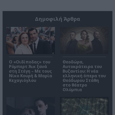
Δημοφιλή Άρθρα
O «Οιδίποδας» του
Θεοδώρα,
Ρόμπερτ Άικ ξανά
Αυτοκράτειρα του
στη Στέγη – Με τους
Βυζαντίου: Η νέα
Νίκο Κουρή & Μαρία
ελληνική όπερα του
Κεχαγιόγλου
Θεόδωρου Στάθη
στο θέατρο
Ολύμπια