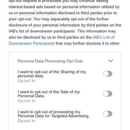
opt-out request is processed you may continue seeing
Δημιουργός της σειράς κόμικς Κουλούρι και του
interest-based ads based on personal information utilized by
κόμικς Ωχ Θεέ Μου!!! , έχει εικονογραφήσει επίσης
us or personal information disclosed to third parties prior to
πολλά βιβλία. Έχει συμμετάσχει σε εκθέσεις στην
your opt-out. You may separately opt-out of the further
Ελλάδα και στο εξωτερικό και τα έργα του έχουν
disclosure of your personal information by third parties on the
IAB’s list of downstream participants. This information may
βραβευθεί στα ΕΒΓΕ, στα Ελληνικά Βραβεία Κόμικς
also be disclosed by us to third parties on the
IAB’s List of
ΕΛ.ΒΡΑ.ΚΟ και σε διεθνείς διαγωνισμούς. Για πολλά
Downstream Participants
that may further disclose it to other
χρόνια εργάστηκε στον χώρο του animation ως
third parties.
animator, storyboard artist, layout supervisor και
σκηνοθέτης συμμετέχοντας σε σειρές κινούμενων
Personal Data Processing Opt Outs
σχεδίων, ταινίες μεγάλου μήκους, διαφημιστικά και
I want to opt-out of the Sharing of my
τίτλους τηλεοπτικών σειρών και προγραμμάτων.
personal data.
Opted In
Το 2022 άνοιξε τον προσωπικό του πολυχώρο
I want to opt-out of the Sale of my
Tomek*SPACE, όπου δημιουργεί, εκθέτει τα έργα του
Personal Data.
και παραδίδει μαθήματα κόμικς για παιδιά και νέους.
Opted In
I want to opt-out of processing my
Κάθε παιδί μπορεί να πάρει μέρος ΜΟΝΟ σε μία από τις
Personal Data for Targeted Advertising.
προτεινόμενες για την ηλικία του εβδομάδες.
Opted In