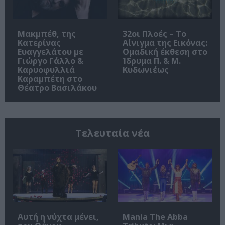
Μακμπέθ, της
32οι Πλοές – Το
Κατερίνας
Αίνιγμα της Εικόνας:
Ευαγγελάτου με
Ομαδική έκθεση στο
Γιώργο Γάλλο &
Ίδρυμα Π. & Μ.
Καρυοφυλλιά
Κυδωνιέως
Καραμπέτη στο
Θέατρο Βασιλάκου
Τελευταία νέα
Αυτή η νύχτα μένει,
Mania The Abba