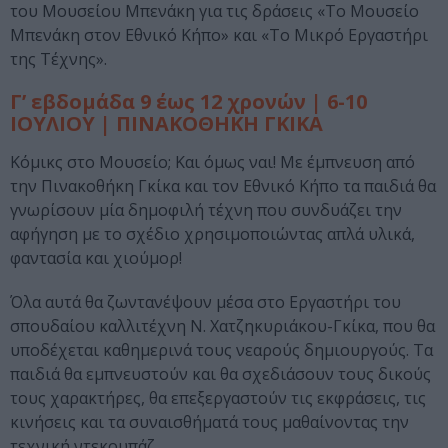
του Μουσείου Μπενάκη για τις δράσεις «Το Μουσείο
Μπενάκη στον Εθνικό Κήπο» και «Το Μικρό Εργαστήρι
της Τέχνης».
Γ’ εβδομάδα 9 έως 12 χρονών | 6-10
ΙΟΥΛΙΟΥ | ΠΙΝΑΚΟΘΗΚΗ ΓΚΙΚΑ
Κόμικς στο Μουσείο; Και όμως ναι! Με έμπνευση από
την Πινακοθήκη Γκίκα και τον Εθνικό Κήπο τα παιδιά θα
γνωρίσουν μία δημοφιλή τέχνη που συνδυάζει την
αφήγηση με το σχέδιο χρησιμοποιώντας απλά υλικά,
φαντασία και χιούμορ!
Όλα αυτά θα ζωντανέψουν μέσα στο Εργαστήρι του
σπουδαίου καλλιτέχνη Ν. Χατζηκυριάκου-Γκίκα, που θα
υποδέχεται καθημερινά τους νεαρούς δημιουργούς. Τα
παιδιά θα εμπνευστούν και θα σχεδιάσουν τους δικούς
τους χαρακτήρες, θα επεξεργαστούν τις εκφράσεις, τις
κινήσεις και τα συναισθήματά τους μαθαίνοντας την
τεχνική ντεκουπάζ.