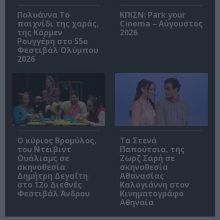
Πολυάννα Το
ΚΠΙΣΝ: Park your
παιχνίδι της χαράς,
Cinema – Αύγουστος
της Κάρμεν
2026
Ρουγγέρη στο 55ο
Φεστιβάλ Ολύμπου
2026
O κύριος Βρομύλος,
Τα Στενά
του Ντέιβιντ
Παπούτσια, της
Ουάλιαμς σε
Ζωρζ Σαρή σε
σκηνοθεσία
σκηνοθεσία
Δημήτρη Δεγαΐτη
Αθανασίας
στο 12ο Διεθνές
Καλογιάννη στον
Φεστιβάλ Άνδρου
Κινηματογράφο
Αθηναία