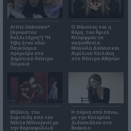
Artist Unknown*
Ο Θάνατος και η
[Αγνώστου
Κόρη, του Άριελ
Καλλιτέχνη*] *Η
Ντόρφμαν σε
Ήβη ήταν εδώ:
σκηνοθεσία
Παγκόσμια
Μανώλη Δούνια και
πρεμιέρα στο
Αιμίλιου Χειλάκη
Δημοτικό Θέατρο
στο Θέατρο Αθηνών
Πειραιά
Μήδεια, του
Η πόρνη από πάνω,
Ευριπίδη από τον
με την Κατερίνα
Nikita Milivojević με
Διδασκάλου στο
την Καρυοφυλλιά
Βεάκειο