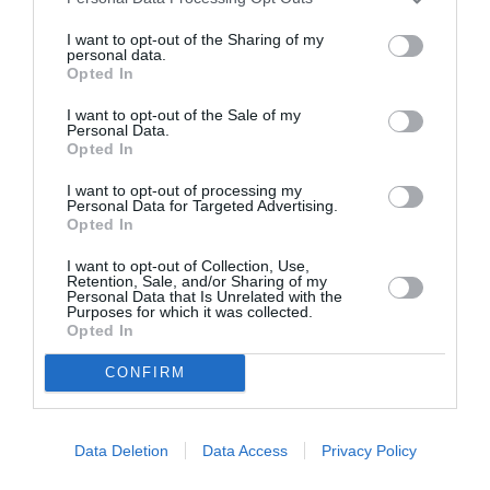
Τέχνης της Μόσχας, το Θέατρο Στανισλάφσκι, το
Θέατρο Ταγκάνκα του Γιούρι Λιουμπίμοφ, το Θέατρο
I want to opt-out of the Sharing of my
Μπολσόι κά. Σταδιακά, άρχισε να αναγνωρίζεται
personal data.
Opted In
διεθνώς, σκηνοθετώντας παραστάσεις στην Κομεντί
Φρανσαίζ (1992), το Φεστιβάλ της Αβινιόν (1997), την
I want to opt-out of the Sale of my
Kαρτουσερί της Αριάν Μνουσκίν (1998), το Θέατρο
Personal Data.
Opted In
Οντεόν (2006), αλλά και στην Ιταλία, τη Γερμανία, την
Ουγγαρία, τη Μεγάλη Βρετανία.
I want to opt-out of processing my
Personal Data for Targeted Advertising.
Opted In
Παράλληλα, ασχολήθηκε με την διδασκαλία. Έχει
διδάξει στην Ακαδημία Δραματικής Τέχνης της Μόσχας
I want to opt-out of Collection, Use,
Retention, Sale, and/or Sharing of my
(GITIS), στο Ινστιτούτο Κινηματογράφου της Μόσχας
Personal Data that Is Unrelated with the
(VGIK), στην Ανώτατη Σχολή Θεάτρου της Λυόν
Purposes for which it was collected.
Opted In
(ENSATT), το Ινστιτούτο Γκροτόφσκι στην Πολωνία. Το
1987 ίδρυσε στη Μόσχα τη δική του Σχολή Δραματικής
CONFIRM
Τέχνης, που αποτέλεσε εργαστήριο πειραματισμού
επάνω στη φωνητική και σωματική εκπαίδευση του
ηθοποιού.
Data Deletion
Data Access
Privacy Policy