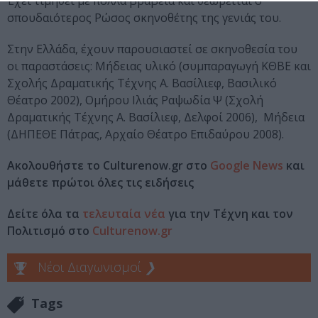
Έχει τιμηθεί με πολλά βραβεία και θεωρείται ο
σπουδαιότερος Ρώσος σκηνοθέτης της γενιάς του.
Στην Ελλάδα, έχουν παρουσιαστεί σε σκηνοθεσία του
οι παραστάσεις: Μήδειας υλικό (συμπαραγωγή ΚΘΒΕ και
Σχολής Δραματικής Τέχνης Α. Βασίλιεφ, Βασιλικό
Θέατρο 2002), Ομήρου Ιλιάς Ραψωδία Ψ (Σχολή
Δραματικής Τέχνης Α. Βασίλιεφ, Δελφοί 2006), Μήδεια
(ΔΗΠΕΘΕ Πάτρας, Αρχαίο Θέατρο Επιδαύρου 2008).
Ακολουθήστε το Culturenow.gr στο
Google News
και
μάθετε πρώτοι όλες τις ειδήσεις
Δείτε όλα τα
τελευταία νέα
για την Τέχνη και τον
Πολιτισμό στο
Culturenow.gr
Νέοι Διαγωνισμοί
❯
Tags