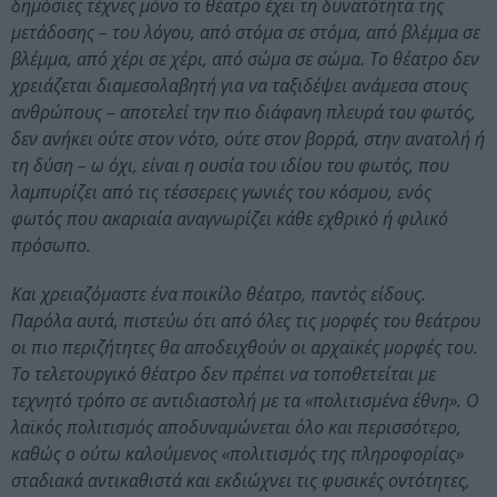
δημόσιες τέχνες μόνο το θέατρο έχει τη δυνατότητα της
μετάδοσης – του λόγου, από στόμα σε στόμα, από βλέμμα σε
βλέμμα, από χέρι σε χέρι, από σώμα σε σώμα. Το θέατρο δεν
χρειάζεται διαμεσολαβητή για να ταξιδέψει ανάμεσα στους
ανθρώπους – αποτελεί την πιο διάφανη πλευρά του φωτός,
δεν ανήκει ούτε στον νότο, ούτε στον βορρά, στην ανατολή ή
τη δύση – ω όχι, είναι η ουσία του ιδίου του φωτός, που
λαμπυρίζει από τις τέσσερεις γωνιές του κόσμου, ενός
φωτός που ακαριαία αναγνωρίζει κάθε εχθρικό ή φιλικό
πρόσωπο.
Και χρειαζόμαστε ένα ποικίλο θέατρο, παντός είδους.
Παρόλα αυτά, πιστεύω ότι από όλες τις μορφές του θεάτρου
οι πιο περιζήτητες θα αποδειχθούν οι αρχαϊκές μορφές του.
Το τελετουργικό θέατρο δεν πρέπει να τοποθετείται με
τεχνητό τρόπο σε αντιδιαστολή με τα «πολιτισμένα έθνη». Ο
λαϊκός πολιτισμός αποδυναμώνεται όλο και περισσότερο,
καθώς ο ούτω καλούμενος «πολιτισμός της πληροφορίας»
σταδιακά αντικαθιστά και εκδιώχνει τις φυσικές οντότητες,