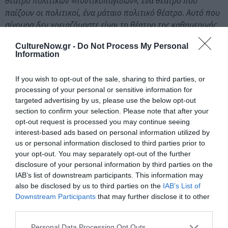
θέατρο πολιτικών «ποντικοπαγίδων», ένα θέατρο που
παίζουν οι πολιτικοί, ένα μάταιο πολιτικό θέατρο. Αυτό που
σίγουρα δεν χρειαζόμαστε είναι το θέατρο της καθημερινής
τρομοκρατίας, είτε σε ατομικό είτε σε συλλογικό επίπεδο,
CultureNow.gr -
Do Not Process My Personal
αυτό που δεν χρειαζόμαστε είναι το θέατρο πτωμάτων και
Information
αίματος στις πλατείες και στους δρόμους, στις πρωτεύουσες
ή στις επαρχίες, ένα κάλπικο θέατρο συγκρούσεων μεταξύ
If you wish to opt-out of the sale, sharing to third parties, or
θρησκειών και εθνικών ομάδων.
processing of your personal or sensitive information for
targeted advertising by us, please use the below opt-out
Ανατόλι Βασίλιεφ
section to confirm your selection. Please note that after your
Μετάφραση από τα αγγλικά και τα γαλλικά:
Αγγέλα
opt-out request is processed you may continue seeing
Χριστοφίδου
interest-based ads based on personal information utilized by
us or personal information disclosed to third parties prior to
your opt-out. You may separately opt-out of the further
Ανατόλι Βασίλιεφ:
ο διεθνούς φήμης ρωσικής
disclosure of your personal information by third parties on the
καταγωγής σκηνοθέτης, παιδαγωγός και ερευνητής κι
IAB’s list of downstream participants. This information may
ένας από τους σημαντικότερους ανθρώπους του
also be disclosed by us to third parties on the
IAB’s List of
σύγχρονου θεάτρου σπούδασε στην Ακαδημία
Downstream Participants
that may further disclose it to other
Δραματικής Τέχνης της Μόσχας (GITIS). Από το 1973 και
third parties.
μετά, συνεργάστηκε ως σκηνοθέτης με το Θέατρο
Personal Data Processing Opt Outs