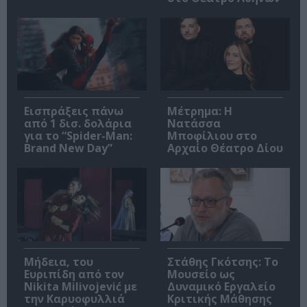
Εισπράξεις πάνω
Μέτρημα: Η
από 1 δισ. δολάρια
Νατάσσα
για το “Spider-Man:
Μποφίλιου στο
Brand New Day”
Αρχαίο Θέατρο Δίου
Μήδεια, του
Στάθης Γκότσης: Το
Ευριπίδη από τον
Μουσείο ως
Nikita Milivojević με
Δυναμικό Εργαλείο
την Καρυοφυλλιά
Κριτικής Μάθησης