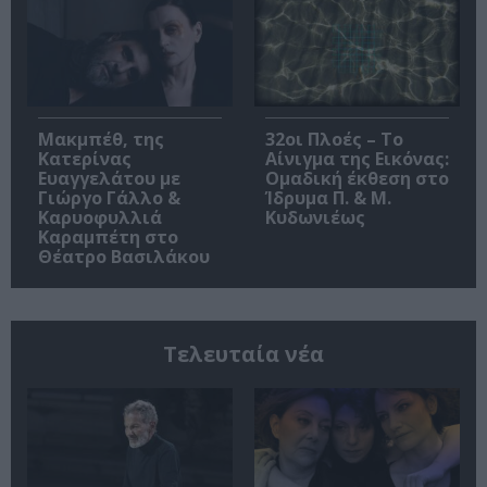
Μακμπέθ, της
32οι Πλοές – Το
Κατερίνας
Αίνιγμα της Εικόνας:
Ευαγγελάτου με
Ομαδική έκθεση στο
Γιώργο Γάλλο &
Ίδρυμα Π. & Μ.
Καρυοφυλλιά
Κυδωνιέως
Καραμπέτη στο
Θέατρο Βασιλάκου
Τελευταία νέα