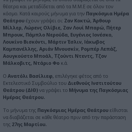
θέατρα και μεταδίδεται από τα Μ.Μ.Ε σε όλον τον
κόσμο. Κατά καιρούς μήνυμα για την
Παγκόσμια Ημέρα
Θεάτρου
έχουν γράψει οι:
Ζαν Κοκτώ, Άρθουρ
Μίλλερ, Λώρενς Ολίβιε, Ζαν Λουί Μπαρώ, Πήτερ
Μπρουκ, Πάμπλο Νερούδα, Ευγένιος Ιονέσκο,
Λουκίνο Βισκόντι, Μάρτιν Έσλιν, Ιάκωβος
Καμπανέλλης, Αριάν Μνουσκίν, Ρομπέρ Λεπάζ,
Αουγκούστο Μποάλ, Τζούντι Ντεντς, Τζον
Μάλκοβιτς, Ντάριο Φο
κ.ά.
Ο
Ανατόλι Βασίλιεφ,
επιλέγηκε φέτος από το
Εκτελεστικό Συμβούλιο του
Διεθνούς Ινστιτούτου
Θεάτρου (ΔΙΘ)
να γράψει το
Μήνυμα της Παγκόσμιας
Ημέρας Θεάτρου.
Το μήνυμα της
Παγκόσμιας Ημέρας Θεάτρου
είθισται
να διαβάζεται σε κάθε θέατρο πριν από την παράσταση
της
27ης Μαρτίου.