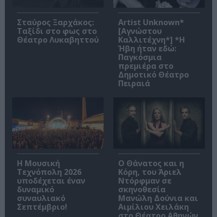
Σταύρος Ξαρχάκος:
Artist Unknown*
Ταξίδι στο φως στο
[Αγνώστου
Θέατρο Λυκαβηττού
Καλλιτέχνη*] *Η
Ήβη ήταν εδώ:
Παγκόσμια
πρεμιέρα στο
Δημοτικό Θέατρο
Πειραιά
Η Μουσική
Ο Θάνατος και η
Τεχνόπολη 2026
Κόρη, του Άριελ
υποδέχεται έναν
Ντόρφμαν σε
δυναμικό
σκηνοθεσία
συναυλιακό
Μανώλη Δούνια και
Σεπτέμβριο!
Αιμίλιου Χειλάκη
στο Θέατρο Αθηνών