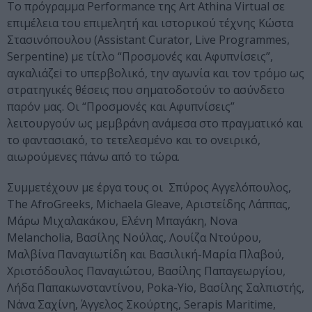
Το πρόγραμμα Performance της Art Athina Virtual σε
επιμέλεια του επιμελητή και ιστορικού τέχνης Κώστα
Στασινόπουλου (Assistant Curator, Live Programmes,
Serpentine) με τίτλο “Προσμονές και Αφυπνίσεις”,
αγκαλιάζεi το υπερβολικό, την αγωνία και τον τρόμο ως
στρατηγικές θέσεις που σηματοδοτούν το ασύνδετο
παρόν μας. Οι “Προσμονές και Αφυπνίσεις”
λειτουργούν ως μεμβράνη ανάμεσα στο πραγματικό και
το φαντασιακό, το τετελεσμένο και το ονειρικό,
αιωρούμενες πάνω από το τώρα.
Συμμετέχουν με έργα τους οι Σπύρος Αγγελόπουλος,
The AfroGreeks, Michaela Gleave, Αριστείδης Λάππας,
Μάρω Μιχαλακάκου, Ελένη Μπαγάκη, Nova
Melancholia, Βασίλης Νούλας, Λουίζα Ντούρου,
Μαλβίνα Παναγιωτίδη και Βασιλική-Μαρία Πλαβού,
Χριστόδουλος Παναγιώτου, Βασίλης Παπαγεωργίου,
Λήδα Παπακωνσταντίνου, Poka-Yio, Βασίλης Σαλπιστής,
Νάνα Σαχίνη, Άγγελος Σκούρτης, Serapis Maritime,