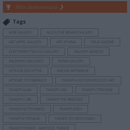
Νέοι Διαγωνισμοί
❯
Tags
ALIBI GALLERY
ALLOUCHE BENIAS GALLERY
ART APPEL GALLERY
ART ATHINA
CRUX GALERIE
ELEFTHERIA TSELIOU GALLERY
GALLERY GENESIS
KALFAYAN GALLERIES
ROMA GALLERY
ΑΓΓΕΛΟΣ ΣΚΟΥΡΤΗΣ
ΑΛΕΞΗΣ ΑΚΡΙΘΑΚΗΣ
ΑΡΤΕΜΙΣ ΠΟΤΑΜΙΑΝΟΥ
ΓΚΑΛΕΡΙ A ANTONOPOULOU ART
ΓΚΑΛΕΡΙ ALMA
ΓΚΑΛΕΡΙ CAN
ΓΚΑΛΕΡΙ CITRONNE
ΓΚΑΛΕΡΙ CUBE
ΓΚΑΛΕΡΙ THE BREEDER
ΓΚΑΛΕΡΙ ΑΣΤΡΟΛΑΒΟΣ
ΓΚΑΛΕΡΙ ΕΡΣΗ
ΓΚΑΛΕΡΙ ΕΥΡΙΠΙΔΗΣ
ΓΚΑΛΕΡΙ ΖΟΥΜΠΟΥΛΑΚΗ
ΓΚΑΛΕΡΙ ΤΕΧΝΗΣ - ΑΙΘΟΥΣΕΣ ΤΕΧΝΗΣ