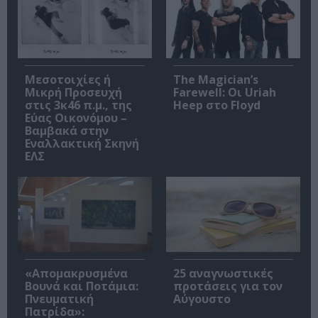
Μεσοτοιχίες ή
The Magician’s
Μικρή Προσευχή
Farewell: Οι Uriah
στις 3κ46 π.μ., της
Heep στο Floyd
Εύας Οικονόμου –
Βαμβακά στην
Εναλλακτική Σκηνή
ΕΛΣ
«Απομακρυσμένα
25 αναγνωστικές
Βουνά και Ποτάμια:
προτάσεις για τον
Πνευματική
Αύγουστο
Πατρίδα»: