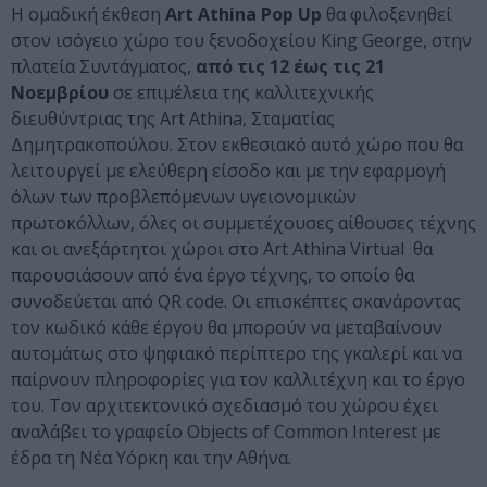
Η ομαδική έκθεση
Art Athina Pop Up
θα φιλοξενηθεί
στον ισόγειο χώρο του ξενοδοχείου King George, στην
πλατεία Συντάγματος,
από τις 12 έως τις 21
Νοεμβρίου
σε επιμέλεια της καλλιτεχνικής
διευθύντριας της Art Athina, Σταματίας
Δημητρακοπούλου. Στον εκθεσιακό αυτό χώρο που θα
λειτουργεί με ελεύθερη είσοδο και με την εφαρμογή
όλων των προβλεπόμενων υγειονομικών
πρωτοκόλλων, όλες οι συμμετέχουσες αίθουσες τέχνης
και οι ανεξάρτητοι χώροι στο Art Athina Virtual θα
παρουσιάσουν από ένα έργο τέχνης, το οποίο θα
συνοδεύεται από QR code. Οι επισκέπτες σκανάροντας
τον κωδικό κάθε έργου θα μπορούν να μεταβαίνουν
αυτομάτως στο ψηφιακό περίπτερο της γκαλερί και να
παίρνουν πληροφορίες για τον καλλιτέχνη και το έργο
του. Τον αρχιτεκτονικό σχεδιασμό του χώρου έχει
αναλάβει το γραφείο Objects of Common Interest με
έδρα τη Νέα Υόρκη και την Αθήνα.