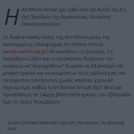
Η
Αrt Athina Virtual έχει τεθεί υπό την Αιγίδα της Α.Ε.
της Προέδρου της Δημοκρατίας, Κατερίνας
Σακελλαροπούλου.
Oι διαδικτυακές πύλες της Art Athina μέσω της
ανανεωμένης πλατφόρμας Αrt Athina Virtual
(
www.aavirtual.gr
) θα ανοίξουν τη Δευτέρα, 1η
Νοεμβρίου 2021 και οι επισκέπτες θα έχουν την
ευκαιρία να “περιηγηθούν” δωρεάν σε 58 γκαλερί και
project spaces και να γνωρίσουν τους καλλιτέχνες και
τα έργα που προτείνουν χωρίς κανέναν χρονικό
περιορισμό, καθώς η Αrt Athina Virtual 2021 θα είναι
προσβάσιμη σε 24ώρη βάση επτά ημέρες την εβδομάδα
έως το τέλος Νοεμβρίου.
ALMA-CONTEMPORARY-ART-GALLERY_Pat-Andrea_The-bleeding-
door.