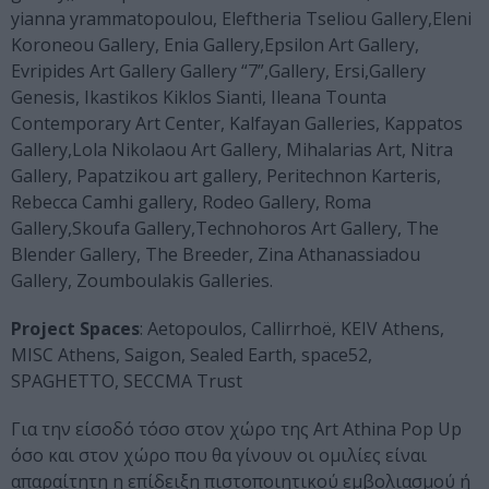
yianna yrammatopoulou, Eleftheria Tseliou Gallery,Eleni
Koroneou Gallery, Enia Gallery,Epsilon Art Gallery,
Evripides Art Gallery Gallery “7”,Gallery, Ersi,Gallery
Genesis, Ikastikos Kiklos Sianti, Ileana Tounta
Contemporary Art Center, Kalfayan Galleries, Kappatos
Gallery,Lola Nikolaou Art Gallery, Mihalarias Art, Nitra
Gallery, Papatzikou art gallery, Peritechnon Karteris,
Rebecca Camhi gallery, Rodeo Gallery, Roma
Gallery,Skoufa Gallery,Technohoros Art Gallery, The
Blender Gallery, The Breeder, Zina Athanassiadou
Gallery, Zoumboulakis Galleries.
Project Spaces
: Aetopoulos, Callirrhoë, KEIV Athens,
MISC Athens, Saigon, Sealed Earth, space52,
SPAGHETTO, SECCMA Trust
Για την είσοδό τόσο στον χώρο της Art Athina Pop Up
όσο και στον χώρο που θα γίνουν οι ομιλίες είναι
απαραίτητη η επίδειξη πιστοποιητικού εμβολιασμού ή