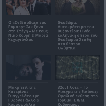
O «Οιδίποδας» του
Θεοδώρα,
Ρόμπερτ Άικ ξανά
Αυτοκράτειρα του
στη Στέγη – Με τους
Βυζαντίου: Η νέα
Νίκο Κουρή & Μαρία
ελληνική όπερα του
Κεχαγιόγλου
Θεόδωρου Στάθη
στο θέατρο
Ολύμπια
Μακμπέθ, της
32οι Πλοές – Το
Κατερίνας
Αίνιγμα της Εικόνας:
Ευαγγελάτου με
Ομαδική έκθεση στο
Γιώργο Γάλλο &
Ίδρυμα Π. & Μ.
Καρυοφυλλιά
Κυδωνιέως