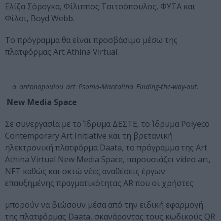
Ελίζα Σόρογκα, Φίλιππος Τσιτσόπουλος, ΦΥΤΑ και
Φίλοι, Boyd Webb.
Το πρόγραμμα θα είναι προσβάσιμο μέσω της
πλατφόρμας Art Athina Virtual.
a_antonopoulou_art_Psoma-Mantalina_Finding-the-way-out.
New Media Space
Σε συνεργασία με το Ίδρυμα ΔΕΣΤΕ, το Ίδρυμα Polyeco
Contemporary Art Initiative και τη βρετανική
ηλεκτρονική πλατφόρμα Daata, το πρόγραμμα της Art
Athina Virtual New Media Space, παρουσιάζει video art,
NFT καθώς και οκτώ νέες αναθέσεις έργων
επαυξημένης πραγματικότητας ΑR που οι χρήστες
μπορούν να βιώσουν μέσα από την ειδική εφαρμογή
της πλατφόρμας Daata, σκανάροντας τους κωδικούς QR