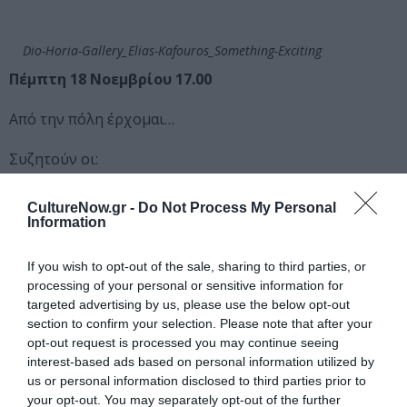
Dio-Horia-Gallery_Elias-Kafouros_Something-Exciting
Πέμπτη 18 Νοεμβρίου 17.00
Από την πόλη έρχομαι…
Συζητούν οι:
Χριστόφορος Μαρίνος, Ιστορικός τέχνης, Επιμελητής
εκθέσεων και δράσεων ΟΠΑΝΔΑ
CultureNow.gr -
Do Not Process My Personal
Information
Νίκος Βατόπουλος, Συγγραφέας, Δημοσιογράφος
If you wish to opt-out of the sale, sharing to third parties, or
Συντονίζει η Κατερίνα Ζαχαροπούλου
processing of your personal or sensitive information for
targeted advertising by us, please use the below opt-out
Παρασκευή 19 Νοεμβρίου 17.00
section to confirm your selection. Please note that after your
opt-out request is processed you may continue seeing
Η καταγωγή των άλλων
interest-based ads based on personal information utilized by
us or personal information disclosed to third parties prior to
your opt-out. You may separately opt-out of the further
Συζητούν οι: