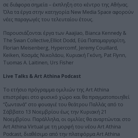
σε διάφορα σημεία – έκπληξη στο κέντρο της Αθήνας.
Όλα τα έργα στην κατηγορία New Media Space αφορούν
νέες παραγωγές του τελευταίου έτους.
Παρουσιάζονται έργα των Αaajiao, Bianca Kennedy &
The Swan Collective,Elliot Dodd, Eύα Παπαμαργαρίτη,
Florian Meisenberg, Hypercomf, Jeremy Couillard,
Keiken, Κοσμάς Νικολάου, Κυριακή Γκόνη, Pat Flynn,
Tuomas A. Laitinen, Urs Fisher
Live Talks & Αrt Athina Podcast
Το ετήσιο πρόγραμμα ομιλιών της Art Athina
επιστρέφει στο φυσικό χώρο και θα πραγματοποιηθεί
“ζωντανά” στο φουαγιέ του θεάτρου Παλλάς από το
Σάββατο 13 Νοεμβρίου έως την Κυριακή 21
Νοεμβρίου. Παράλληλα, οι ομιλίες θα αναρτώνται στο
Art Athina Virtual με τη μορφή του νέου Αrt Athina
Podcast, διαθέσιμο από την πλατφόρμα Art Athina