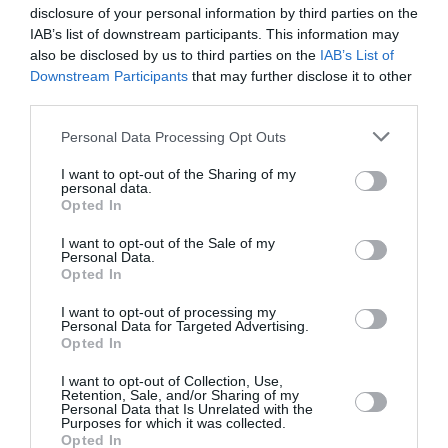
disclosure of your personal information by third parties on the
IAB’s list of downstream participants. This information may
George Salameh, Εικαστικός
also be disclosed by us to third parties on the
IAB’s List of
Downstream Participants
that may further disclose it to other
Poka Yio, Εικαστικός, Διευθυντής Μπιενάλε της Αθήνας
third parties.
Συντονίζει η Κατερίνα Ζαχαροπούλου
Personal Data Processing Opt Outs
Σάββατο 20 Νοεμβρίου 13.00
I want to opt-out of the Sharing of my
personal data.
Opted In
Κείμενα και Παρακείμενα
I want to opt-out of the Sale of my
Συζητούν οι:
Personal Data.
Opted In
Άγγελος Σκούρτης, Εικαστικός
I want to opt-out of processing my
Personal Data for Targeted Advertising.
Opted In
Χρήστος Χρυσόπουλος, Συγγραφέας, Φωτογράφος
I want to opt-out of Collection, Use,
Συντονίζει η Κατερίνα Ζαχαροπούλου
Retention, Sale, and/or Sharing of my
Personal Data that Is Unrelated with the
Purposes for which it was collected.
Κυριακή 21 Νοεμβρίου 13.00
Opted In