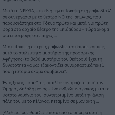
Μετά τη ΝΕΚΥΙΑ, – εκείνη την επίσκεψη στη ραψωδία λ’
σε συνεργασία με το θέατρο ΝΟ της Ιαπωνίας, που
παρουσιάστηκε στο Τόκυο πρώτα και μετά, για πρώτη
φορά στο αρχαίο θέατρο της Επιδαύρου – τώρα ακόμα
μια επιστροφή στις πηγές …
Μια επίσκεψη σε τρεις ραψωδίες του έπους και πώς,
αυτό το ατελεύτητο μυστήριο της προφορικής
Αφήγησης (το βαθύ μυστήριο του θεάτρου) έχει τη
δυνατότητα να μας εξακοντίζει συναρπαστικά “εκεί,
που η ιστορία ακόμα συμβαίνει”.
Ένας ξένος – και Οίος επιπλέον ονομάζεται από τον
Όμηρο , δηλαδή μόνος – ένα ανθρώπινο ράκος μετά το
ύστατο ναυάγιο του, συντετριμμένο μετά την άνιση
πάλη του με το πέλαγος, πεταμένο σε μιαν ακτή …
(Αλήθεια, μας θυμίζει τίποτα από το σήμερα αυτή η