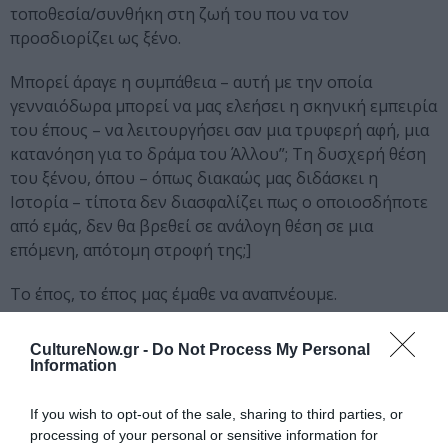
τοποθεσία/συνθήκη στη ζωή του που να τον
προσδιορίζει ως ξένο.
Μπορεί άραγε η συμπάθεια – αυτή με την οποία
γενναιόδωρα μπορεί να μας ελεήσει η σκηνική εμπειρία
του έπους – να λειτουργήσει σαν μια τρυφερή αφή, μια
κατανόηση για το δράμα του Άλλου”; Τη δυσχερή θέση
του ξένου, όπου – όπως διακαώς μας διδάσκει η
Ιστορία – τίποτα δεν διασφαλίζει πως ο οποιοσδήποτε
από εμάς, δεν θα βρεθεί σε ανάλογη θέση σε μια
επόμενη, απότομη στροφή της;]
Το έπος, το έπος μας έμαθε να αναπνέουμε.
-Μιχαήλ Μαρμαρινός
CultureNow.gr -
Do Not Process My Personal
Information
ΣΥΝΤΕΛΕΣΤΕΣ
If you wish to opt-out of the sale, sharing to third parties, or
processing of your personal or sensitive information for
Μετάφραση:
Δημήτρης Μαρωνίτης