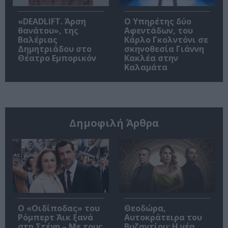
«DEADLIFT. Άρση
Ο Υπηρέτης δύο
θανάτου», της
Αφεντάδων, του
Βαλέριας
Κάρλο Γκολντόνι σε
Δημητριάδου στο
σκηνοθεσία Γιάννη
Θέατρο Εμπορικόν
Κακλέα στην
Καλαμάτα
Δημοφιλή Άρθρα
O «Οιδίποδας» του
Θεοδώρα,
Ρόμπερτ Άικ ξανά
Αυτοκράτειρα του
στη Στέγη – Με τους
Βυζαντίου: Η νέα