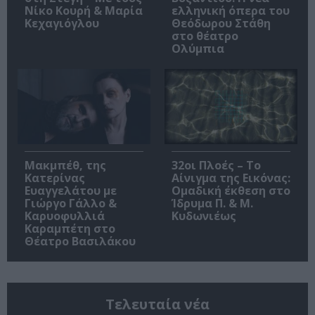
Νίκο Κουρή & Μαρία
ελληνική όπερα του
Κεχαγιόγλου
Θεόδωρου Στάθη
στο θέατρο
Ολύμπια
Μακμπέθ, της
32οι Πλοές – Το
Κατερίνας
Αίνιγμα της Εικόνας:
Ευαγγελάτου με
Ομαδική έκθεση στο
Γιώργο Γάλλο &
Ίδρυμα Π. & Μ.
Καρυοφυλλιά
Κυδωνιέως
Καραμπέτη στο
Θέατρο Βασιλάκου
Τελευταία νέα