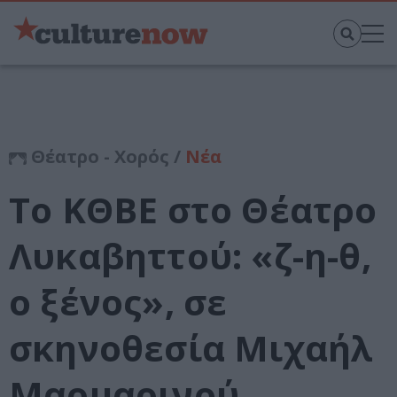
Θέατρο - Χορός /
Νέα
Το ΚΘΒΕ στο Θέατρο
Λυκαβηττού: «ζ-η-θ,
ο ξένος», σε
σκηνοθεσία Μιχαήλ
Μαρμαρινού