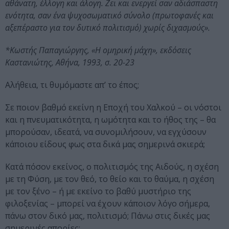
αθάνατη, έλλογη και άλογη. Ζει και ενεργεί σαν αδιάσπαστη
ενότητα, σαν ένα ψυχοσωματικό σύνολο (πρωτοφανές και
αξεπέραστο για τον δυτικό πολιτισμό) χωρίς διχασμούς».
*Κωστής Παπαγιώργης, «Η ομηρική μάχη», εκδόσεις
Καστανιώτης, Αθήνα, 1993, σ. 20-23
Αλήθεια, τι θυμόμαστε απ’ το έπος;
Σε ποιον βαθμό εκείνη η Εποχή του Χαλκού – οι νόστοι
και η πνευματικότητα, η ωμότητα και το ήθος της – θα
μπορούσαν, ιδεατά, να συνομιλήσουν, να εγχύσουν
κάποιου είδους φως στα δικά μας σημερινά σκιερά;
Κατά πόσον εκείνος, ο πολιτισμός της Αιδούς, η σχέση
με τη Φύση, με τον θεό, το θείο και το θαύμα, η σχέση
με τον ξένο – ή με εκείνο το βαθύ μυστήριο της
φιλοξενίας – μπορεί να έχουν κάποιον λόγο σήμερα,
πάνω στον δικό μας, πολιτισμό; Πάνω στις δικές μας
σημερινές απορίες;