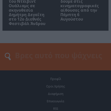
του Ντέιβιντ
δούμε στις
Ουάλιαμς σε
κινηματογραφικές
σκηνοθεσία
αίθουσες από την
Δημήτρη Δεγαΐτη
Πέμπτη 6
στο 12ο Διεθνές
Αυγούστου
Φεστιβάλ Άνδρου
Προφίλ
Οροι Χρήσης
Διαφήμιση
Επικοινωνία
RSS