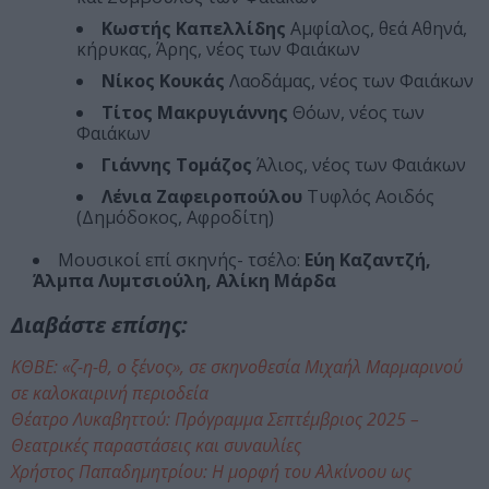
Κωστής Καπελλίδης
Aμφίαλος, θεά Αθηνά,
κήρυκας, Άρης, νέος των Φαιάκων
Νίκος Κουκάς
Λαοδάμας, νέος των Φαιάκων
Τίτος Μακρυγιάννης
Θόων, νέος των
Φαιάκων
Γιάννης Τομάζος
Άλιος, νέος των Φαιάκων
Λένια Ζαφειροπούλου
Τυφλός Αοιδός
(Δημόδοκος, Αφροδίτη)
Μουσικοί επί σκηνής- τσέλο:
Εύη Καζαντζή,
Άλμπα Λυμτσιούλη, Αλίκη Μάρδα
Διαβάστε επίσης:
ΚΘΒΕ: «ζ-η-θ, ο ξένος», σε σκηνοθεσία Μιχαήλ Μαρμαρινού
σε καλοκαιρινή περιοδεία
Θέατρο Λυκαβηττού: Πρόγραμμα Σεπτέμβριος 2025 –
Θεατρικές παραστάσεις και συναυλίες
Χρήστος Παπαδημητρίου: Η μορφή του Αλκίνοου ως