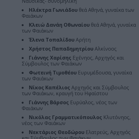
Ναυσικάς- συνομήλικη
Ηλέκτρα Γωνιάδου
θεά Αθηνά, γυναίκα των
Φαιάκων
Κλειώ Δανάη Οθωναίου
θεά Αθηνά, γυναίκα
των Φαιάκων
Έλενα Τοπαλίδου
Αρήτη
Χρήστος Παπαδημητρίου
Αλκίνοος
Γιάννης Χαρίσης
Εχένηος, Αρχηγός και
Σύμβουλος των Φαιάκων
Φωτεινή Τιμοθέου
Ευρυμέδουσα, γυναίκα
των Φαιάκων
Νίκος Καπέλιος
Αρχηγός και Σύμβουλος
των Φαιάκων, κραυγή του Ηφαίστου
Γιάννης Βάρσος
Ευρύαλος, νέος των
Φαιάκων
Νικόλας Γραμματικόπουλος
Κλυτόνηος,
νέος των Φαιάκων
Νεκτάριος Θεοδώρου
Ελατρεύς, Αρχηγός
και Σύμβουλος των Φαιάκων