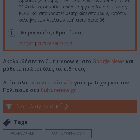
Ομαδικό (20 άτομα): 11€ | ΑΜΕΑ & Συνοδοί ΑΜΕΑ: 8€
20 Ατέλειες σε κάθε παράσταση για ηθοποιούς εκτός
ΚΘΒΕ και σπουδαστές θεατρικών σπουδών, κατόπιν
κάλυψης των Ατελειών τιμή εισιτήριου: 8€
Πληροφορίες / Κρατήσεις:
ntng.gr
|
cultureisathens.gr
Ακολουθήστε το Culturenow.gr στο
Google News
και
μάθετε πρώτοι όλες τις ειδήσεις
Δείτε όλα τα
τελευταία νέα
για την Τέχνη και τον
Πολιτισμό στο
Culturenow.gr
Νέοι Διαγωνισμοί
❯
Tags
ΑΡΧΑΙΟ ΔΡΑΜΑ
ΕΛΕΝΑ ΤΟΠΑΛΙΔΟΥ