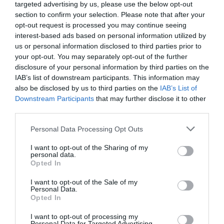
targeted advertising by us, please use the below opt-out
Σκηνοθεσία:
Μιχαήλ Μαρμαρινός
section to confirm your selection. Please note that after your
Δραματουργική επεξεργασία:
Ελένη Μολέσκη-
opt-out request is processed you may continue seeing
Μιχαήλ Μαρμαρινός
interest-based ads based on personal information utilized by
us or personal information disclosed to third parties prior to
Σκηνογραφία:
Γιώργος Σαπουντζής
your opt-out. You may separately opt-out of the further
Σχεδιασμός κοστουμιών:
Ελευθερία Αράπογλου
disclosure of your personal information by third parties on the
Μουσική σύνθεση:
Άντης Σκορδής
IAB’s list of downstream participants. This information may
also be disclosed by us to third parties on the
IAB’s List of
Χορογραφία:
Gloria Dorliguzzo
Downstream Participants
that may further disclose it to other
Σχεδιασμός φωτισμού:
Ελευθερία Ντεκώ
third parties.
Μάσκες:
Μάρθα Φωκά
Personal Data Processing Opt Outs
Α΄ βοηθός σκηνοθέτη:
Ελένη Μολέσκη
I want to opt-out of the Sharing of my
Β΄ βοηθός σκηνοθέτη:
Αλεξία Παραμύθα
personal data.
Opted In
Βοηθός σκηνογράφου:
Kατερίνα Ζυρπιάδου
Βοηθός ενδυματολόγου:
Ερνέστα
I want to opt-out of the Sale of my
Χατζηλεμονίδου
Personal Data.
Opted In
Βοηθός χορογράφου:
Στέλλα Μαστοροστέριου
I want to opt-out of processing my
Βοηθοί φωτισμού:
Νάσια Λάζου, Σωτήρης
Personal Data for Targeted Advertising.