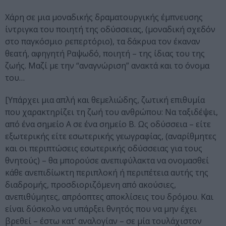
Χάρη σε μια μοναδικής δραματουργικής έμπνευσης
ίντριγκα του ποιητή της οδύσσειας, (μοναδική σχεδόν
στο παγκόσμιο ρεπερτόριο), τα δάκρυα τον έκαναν
θεατή, αφηγητή Ραψωδό, ποιητή – της ίδιας του της
ζωής. Μαζί με την “αναγνώριση” ανακτά και το όνομα
του…
[Υπάρχει μια απλή και θεμελιώδης, ζωτική επιθυμία
που χαρακτηρίζει τη ζωή του ανθρώπου: Να ταξιδέψει,
από ένα σημείο Α σε ένα σημείο Β. Ως οδύσσεια – είτε
εξωτερικής είτε εσωτερικής γεωγραφίας, (αναρίθμητες
και οι περιπτώσεις εσωτερικής οδύσσειας για τους
θνητούς) – θα μπορούσε ανεπιφύλακτα να ονομασθεί
κάθε ανεπιδίωκτη περιπλοκή ή περιπέτεια αυτής της
διαδρομής, προσδιοριζόμενη από ακούσιες,
ανεπιθύμητες, απρόοπτες αποκλίσεις του δρόμου. Και
είναι δύσκολο να υπάρξει θνητός που να μην έχει
βρεθεί – έστω κατ’ αναλογίαν – σε μία τουλάχιστον