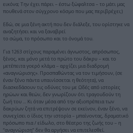
εικόνα; Την έχει πάρει – έστω ξώφαλτσα – το μάτι μας
πουθενά στον σύγχρονο κόσμο που μας περιβρέχει;)
Εδώ, σε μια ξένη ακτή που δεν διάλεξε, του ορίστηκε να
αναζητήσει και να ξαναβρεί
το σώμα, το πρόσωπο και το όνομά του.
Για 1263 στίχους παραμένει άγνωστος, απρόσωπος,
ξένος, και μόνο μετά το πρώτο του δάκρυ – και το
μετέπειτα γοερό κλάμα – αρχίζει μια διαδρομή
«αναγνώρισης». Προσπαθώντας να τον τιμήσουν, (σε
έναν ξένο πάντα υπαινίσσεται η θεότητα), να
διασκεδάσουν τις οδύνες του με Ωδές από ιστορίες
ηρώων και θεών, δεν γνωρίζουν ότι τραγουδούν τη
ζωή του … Κι όταν μέσα από την αξιοπρέπεια των
δακρύων ζητά να επιτρέψουν σε εκείνον, έναν ξένο, να
συνεχίσει ο ίδιος την ιστορία – μπαίνοντας, δραματικό
πρόσωπο πια / είδωλο, στο θέατρο της ζωής του – η
“αναγνώριση” δεν θα αργήσει να επιτελεσθεί.