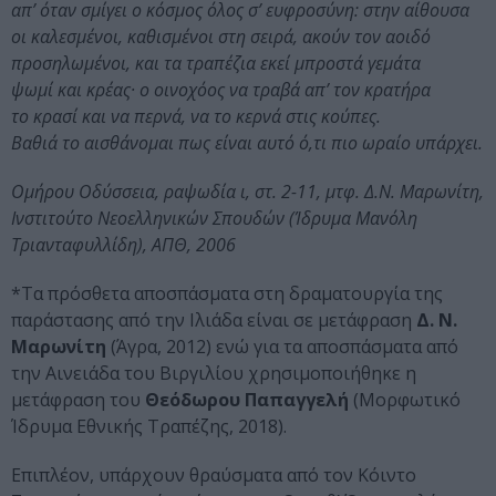
απ’ όταν σμίγει ο κόσμος όλος σ’ ευφροσύνη: στην αίθουσα
οι καλεσμένοι, καθισμένοι στη σειρά, ακούν τον αοιδό
προσηλωμένοι, και τα τραπέζια εκεί μπροστά γεμάτα
ψωμί και κρέας· ο οινοχόος να τραβά απ’ τον κρατήρα
το κρασί και να περνά, να το κερνά στις κούπες.
Βαθιά το αισθάνομαι πως είναι αυτό ό,τι πιο ωραίο υπάρχει.
Ομήρου Οδύσσεια, ραψωδία ι, στ. 2-11, μτφ. Δ.Ν. Μαρωνίτη,
Ινστιτούτο Νεοελληνικών Σπουδών (Ίδρυμα Μανόλη
Τριανταφυλλίδη), ΑΠΘ, 2006
*Τα πρόσθετα αποσπάσματα στη δραματουργία της
παράστασης από την Ιλιάδα είναι σε μετάφραση
Δ. Ν.
Μαρωνίτη
(Άγρα, 2012) ενώ για τα αποσπάσματα από
την Αινειάδα του Βιργιλίου χρησιμοποιήθηκε η
μετάφραση του
Θεόδωρου Παπαγγελή
(Μορφωτικό
Ίδρυμα Εθνικής Τραπέζης, 2018).
Επιπλέον, υπάρχουν θραύσματα από τον Κόιντο