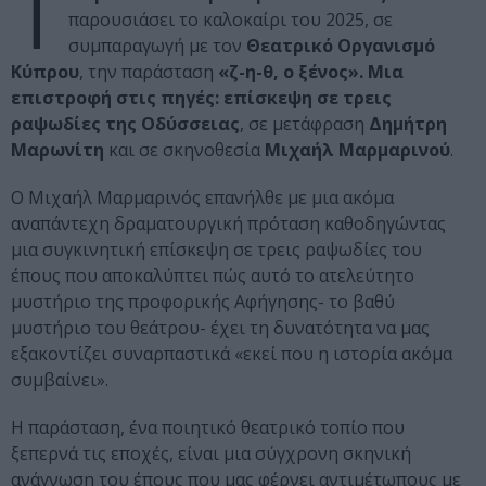
Τ
παρουσιάσει το καλοκαίρι του 2025, σε
συμπαραγωγή με τον
Θεατρικό Οργανισμό
Κύπρου
, την παράσταση
«ζ-η-θ, ο ξένος». Μια
επιστροφή στις πηγές: επίσκεψη σε τρεις
ραψωδίες της
Οδύσσειας
, σε μετάφραση
Δημήτρη
Μαρωνίτη
και σε σκηνοθεσία
Μιχαήλ Μαρμαρινού
.
Ο Μιχαήλ Μαρμαρινός επανήλθε με μια ακόμα
αναπάντεχη δραματουργική πρόταση καθοδηγώντας
μια συγκινητική επίσκεψη σε τρεις ραψωδίες του
έπους που αποκαλύπτει πώς αυτό το ατελεύτητο
μυστήριο της προφορικής Αφήγησης- το βαθύ
μυστήριο του θεάτρου- έχει τη δυνατότητα να μας
εξακοντίζει συναρπαστικά «εκεί που η ιστορία ακόμα
συμβαίνει».
Η παράσταση, ένα ποιητικό θεατρικό τοπίο που
ξεπερνά τις εποχές, είναι μια σύγχρονη σκηνική
ανάγνωση του έπους που μας φέρνει αντιμέτωπους με