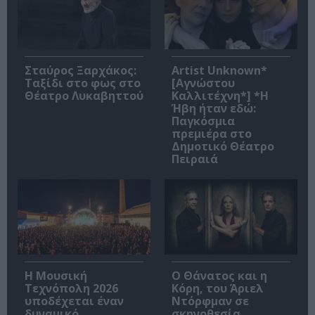
Σταύρος Ξαρχάκος:
Artist Unknown*
Ταξίδι στο φως στο
[Αγνώστου
Θέατρο Λυκαβηττού
Καλλιτέχνη*] *Η
Ήβη ήταν εδώ:
Παγκόσμια
πρεμιέρα στο
Δημοτικό Θέατρο
Πειραιά
Η Μουσική
Ο Θάνατος και η
Τεχνόπολη 2026
Κόρη, του Άριελ
υποδέχεται έναν
Ντόρφμαν σε
δυναμικό
σκηνοθεσία