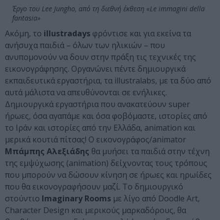
Έργο του Lee Jungho, από τη διεθνή έκθεση «Le immagini della
fantasia»
Ακόμη, το
illustradays
φρόντισε και για εκείνα τα
ανήσυχα παιδιά – όλων των ηλικιών – που
ανυπομονούν να δουν στην πράξη τις τεχνικές της
εικονογράφησης. Οργανώνει πέντε δημιουργικά
εκπαιδευτικά εργαστήρια, τα illustralabs, με τα δύο από
αυτά μάλιστα να απευθύνονται σε ενήλικες.
Δημιουργικά εργαστήρια που ανακατεύουν super
ήρωες, όσα αγαπάμε και όσα φοβόμαστε, ιστορίες από
το Ιράν και ιστορίες από την Ελλάδα, animation και
μερικά κουτιά πίτσας! Ο εικονογράφος/animator
Μπάμπης Αλεξιάδης
θα μυήσει τα παιδιά στην τέχνη
της εμψύχωσης (animation) δείχνοντας τους τρόπους
που μπορούν να δώσουν κίνηση σε ήρωες και ηρωίδες
που θα εικονογραφήσουν μαζί. To δημιουργικό
στούντιο
Imaginary Rooms
με λίγο από Doodle Art,
Character Design και μερικούς μαρκαδόρους, θα