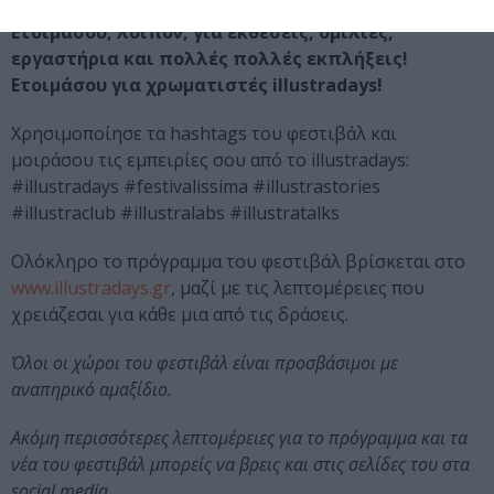
Ετοιμάσου, λοιπόν, για εκθέσεις, ομιλίες,
εργαστήρια και πολλές πολλές εκπλήξεις!
Ετοιμάσου για χρωματιστές illustradays!
Χρησιμοποίησε τα hashtags του φεστιβάλ και
μοιράσου τις εμπειρίες σου από το illustradays:
#illustradays #festivalissima #illustrastories
#illustraclub #illustralabs #illustratalks
Ολόκληρο το πρόγραμμα του φεστιβάλ βρίσκεται στο
www.illustradays.gr
, μαζί με τις λεπτομέρειες που
χρειάζεσαι για κάθε μια από τις δράσεις.
Όλοι οι χώροι του φεστιβάλ είναι προσβάσιμοι με
αναπηρικό αμαξίδιο.
Ακόμη περισσότερες λεπτομέρειες για το πρόγραμμα και τα
νέα του φεστιβάλ μπορείς να βρεις και στις σελίδες του στα
social media.