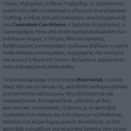
Γλυκές Αλχημείες, ο Θάνος Γιαβρίδης, το σχεδιαστικό
μυαλό πίσω από το αγαπημένο ελληνικό brand Karavan
Clothing, ο Ηλίας Κατιρτζιγιανόγλου, συν-διοργανωτής
του
Comicdom Con Athens
, ο Χρήστος Κούρτογλου, ο
εικονογράφος πίσω από τα επιτυχημένα εξώφυλλα των
εκδόσεων Ίκαρος, ο Πέτρος Μπουλούμπασης,
βραβευμένος εικονογράφος παιδικών βιβλίων, η Ιρανή
Hoda Hadadi, εικονογράφος, συγγραφέας και ποιήτρια,
και φυσικά η Φωτεινή Τίκκου, θα δώσουν μερικά πολύ
πολύ ενδιαφέροντα illustratalks.
Τελευταία αφήσαμε την ενότητα
illustraclub
, η οποία
όπως λέει και το όνομά της, φιλοδοξεί να δημιουργήσει
μια κοινότητα καλλιτεχνών που εξελίσσονται και
συνεργάζονται. Επισφραγίζεται, μάλιστα, με δύο
φανταστικές συνεργασίες: η πρώτη με το φεστιβάλ
Comicdom Con Athens και η δεύτερη με τη Moleskine.
Μέσα σε ένα κλίμα δημιουργικής ανταλλαγής, τα δύο
φεστιβάλ ετοιμάζουν μια σειρά από δράσεις που έχουν