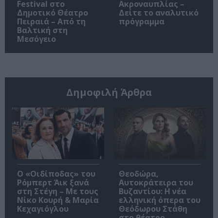
Festival στο
Ακροναυπλίας –
Δημοτικό Θέατρο
Δείτε το αναλυτικό
Πειραιά – Από τη
πρόγραμμα
Βαλτική στη
Μεσόγειο
Δημοφιλή Άρθρα
O «Οιδίποδας» του
Θεοδώρα,
Ρόμπερτ Άικ ξανά
Αυτοκράτειρα του
στη Στέγη – Με τους
Βυζαντίου: Η νέα
Νίκο Κουρή & Μαρία
ελληνική όπερα του
Κεχαγιόγλου
Θεόδωρου Στάθη
στο θέατρο