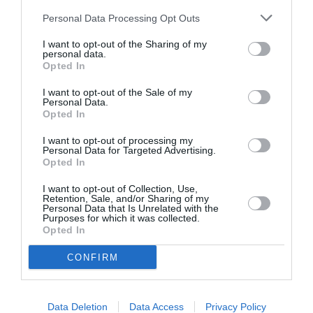
θα συναντούν νέα ταλέντα σε ατομικές συναντήσεις
που θα περιλαμβάνουν portfolio reviews. Αν ψάχνεις το
Personal Data Processing Opt Outs
προσωπικό σου στυλ ή αναρωτιέσαι για τα επόμενα σου
I want to opt-out of the Sharing of my
βήματα, πάρε το portfolio σου κι έλα στο Μελίνα!
personal data.
Opted In
I want to opt-out of the Sale of my
Έργο της Σοφίας Κυρίμη, από την έκθεση «Imagine The Next
Personal Data.
Day»
Opted In
Τέλος, είναι πολύ πολύ μεγάλη η χαρά για το γεγονός
I want to opt-out of processing my
πως ο
Éric Puybaret
, αγαπημένος εικονογράφος των
Personal Data for Targeted Advertising.
Opted In
βιβλίων Φεγγαροσκεπαστής (εκδ. Αίσωπος), Τα κόκκινα
ξυλοπόδαρα (εκδ. Αίσωπος) και Μιρέιγ (εκδ. Κόκκινη
I want to opt-out of Collection, Use,
Retention, Sale, and/or Sharing of my
κλωστή δεμένη), είναι το τιμώμενο πρόσωπο του
Personal Data that Is Unrelated with the
φετινού φεστιβάλ με έργα του από έντεκα
Purposes for which it was collected.
Opted In
εικονογραφημένα βιβλία να παρουσιάζονται στην
έκθεση. Ακόμη, ο ίδιος θα παρευρεθεί στο illustradays
CONFIRM
για να μοιραστεί μυστικά και συμβουλές με την
καλλιτεχνική κοινότητα και το κοινό, αλλά και για να
υπογράψει τα αγαπημένα σου βιβλία.
Data Deletion
Data Access
Privacy Policy