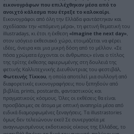
εικονογράφων που επιλέχθηκαν μέσα από το
ανοιχτό κάλεσμα που έτρεξε το καλοκαίρι
.
Εικονογράφοι από όλη την Ελλάδα φαντάστηκαν και
σχεδίασαν την «επόμενη μέρα», τη φετινή θεματική του
illustradays, κι έτσι η έκθεση
«Imagine the next day»
,
στον ισόγειο εκθεσιακό χώρο, ετοιμάζεται να φέρει
ιδέες, όνειρα και μια μικρή δόση από το μέλλον. «Σε
πόσα χρώματα έρχονται οι άνθρωποι;» είναι ο τίτλος
της τρίτης έκθεσης αφιερωμένης στη δουλειά της
φετινής Καλλιτεχνικής Διευθύντριας του φεστιβάλ,
Φωτεινής Τίκκου
, η οποία αποτελεί μια συλλογή από
διαφορετικές εικονογραφήσεις που ξεπηδούν από
βιβλία, prints, postcards, φανταστικούς και
πραγματικούς κόσμους. Όλες οι εκθέσεις θα είναι
προσβάσιμες σε άτομα με οπτική αναπηρία μέσα από
ειδικά διαμορφωμένες ξεναγήσεις. Τα illustrastories
όμως δεν τελειώνουν εκεί! Σε συνεργασία με
αναγνωρισμένους εκδοτικούς οίκους της Ελλάδας, το