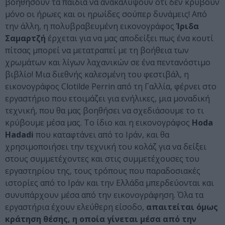
βοηθήσουν τα παιδιά να ανακαλύψουν ότι δεν κρύβουν
μόνο οι ήρωες και οι ηρωίδες σούπερ δυνάμεις! Από
την άλλη, η πολυβραβευμένη εικονογράφος
Ίριδα
Σαμαρτζή
έρχεται για να μας αποδείξει πως ένα κουτί
πίτσας μπορεί να μετατραπεί με τη βοήθεια των
χρωμάτων και λίγων λαχανικών σε ένα πεντανόστιμο
βιβλίο! Mια διεθνής καλεσμένη του φεστιβάλ, η
εικονογράφος Clotilde Perrin από τη Γαλλία, φέρνει στο
εργαστήριο που ετοιμάζει για ενήλικες, μια μοναδική
τεχνική, που θα μας βοηθήσει να σχεδιάσουμε το τι
κρύβουμε μέσα μας. Το ίδιο και η εικονογράφος
Hoda
Hadadi
που καταφτάνει από το Ιράν, και θα
χρησιμοποιήσει την τεχνική του κολάζ για να δείξει
στους συμμετέχοντες και στις συμμετέχουσες του
εργαστηρίου της, τους τρόπους που παραδοσιακές
ιστορίες από το Ιράν και την Ελλάδα μπερδεύονται και
συνυπάρχουν μέσα από την εικονογράφηση. Όλα τα
εργαστήρια έχουν ελεύθερη είσοδο,
απαιτείται όμως
κράτηση θέσης, η οποία γίνεται μέσα από την