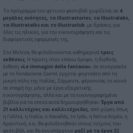
Το πρόγραμμα του φετινού φεστιβάλ χωρίζεται σε
4
μεγάλες ενότητες, τα illustrastories, τα illustralabs,
τα illustratalks και το illustraclub
, με δράσεις για
όλες τις ηλικίες, για την εικονογράφηση και τις
διαφορετικές εφαρμογές της.
Στο Μελίνα, θα φιλοξενούνται καθημερινά
τρεις
εκθέσεις
. Η πρώτη, στον επάνω όροφο, η διεθνής
έκθεση
«Le immagini della fantasia»
, σε συνεργασία
με το Fondazione Zavrel, έρχεται φορτσάτη από τη
μικρή πόλη της Ιταλίας, Σάρμεντε, φέρνοντας το κοινό
σε επαφή όχι μόνο με έργα εξαιρετικής
εικονογράφησης, αλλά και με τα εικονογραφημένα
βιβλία για τα οποία αυτά δημιουργήθηκαν.
Έργα από
21 καλλιτέχνες και καλλιτέχνιδες
, από χώρες όπως
η Γαλλία, η Ιταλία, ο Καναδάς, το Ιράν, η Νότια Κορέα, η
Αργεντινή, κ.α., θα φιλοξενηθούν στους τοίχους του
φεστιβάλ, και θα συνυπάρχουν
μαζί με τα έργα 32