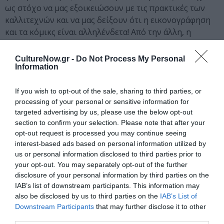
ως στόχο να μας εξοικειώσουν με τις πρακτικές των
καλλιτεχνών και να μας δείξουν ότι η εικονογράφηση
και τα κόμικς είναι αλληλένδετα! Από την άλλη, η
Moleskine, με τα θρυλικά σημειωματάρια να έχουν πια
ταυτιστεί με το design, δίνει την ευκαιρία στο κοινό να
CultureNow.gr -
Do Not Process My Personal
Information
συνομιλήσει με τους εικονογράφους, αφήνοντας τις
αγαπημένες του ιστορίες και δίνοντας έμπνευση, ώστε
αυτές να πάρουν μορφή και χρώμα σε πραγματικό
If you wish to opt-out of the sale, sharing to third parties, or
processing of your personal or sensitive information for
χρόνο. Μικρό hint: η δράση αυτή θα αποτελέσει βάση
targeted advertising by us, please use the below opt-out
για την επόμενη διοργάνωση! Ταυτόχρονα, το
section to confirm your selection. Please note that after your
illustradays καλεί εικονογράφους και καλλιτέχνες να
opt-out request is processed you may continue seeing
μοιραστούν τη δουλειά τους μέσα από τον «τοίχο των
interest-based ads based on personal information utilized by
ταλέντων» (illustratalents), όπου μέχρι το τέλος του
us or personal information disclosed to third parties prior to
φεστιβάλ θα γίνει ένα σημείο networking για
your opt-out. You may separately opt-out of the further
επαγγελματίες του χώρου που ψάχνουν τον επόμενο ή
disclosure of your personal information by third parties on the
IAB’s list of downstream participants. This information may
την επόμενη illustrator για τα projects τους. Στο χώρο
also be disclosed by us to third parties on the
IAB’s List of
θα βρίσκονται επίσης σε συγκεκριμένες μέρες και ώρες,
Downstream Participants
that may further disclose it to other
αναγνωρισμένοι και αναγνωρισμένες εικονογράφοι που
third parties.