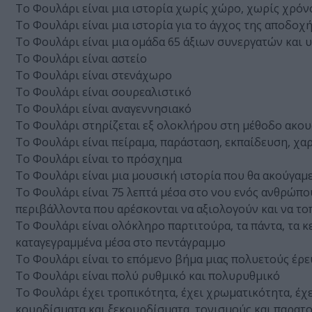
Το Φουλάρι είναι μια ιστορία χωρίς χώρο, χωρίς χρόν
Το Φουλάρι είναι μια ιστορία για το άγχος της αποδοχ
Το Φουλάρι είναι μια ομάδα 65 άξιων συνεργατών κα
Το Φουλάρι είναι αστείο
Το Φουλάρι είναι στενάχωρο
Το Φουλάρι είναι σουρεαλιστικό
Το Φουλάρι είναι αναγεννησιακό
Το Φουλάρι στηρίζεται εξ ολοκλήρου στη μέθοδο ακου
Το Φουλάρι είναι πείραμα, παράσταση, εκπαίδευση, χα
Το Φουλάρι είναι το πρόσχημα
Το Φουλάρι είναι μια μουσική ιστορία που θα ακούγα
Το Φουλάρι είναι 75 λεπτά μέσα στο νου ενός ανθρώπο
περιβάλλοντα που αρέσκονται να αξιολογούν και να τ
Το Φουλάρι είναι ολόκληρο παρτιτούρα, τα πάντα, τα κε
καταγεγραμμένα μέσα στο πεντάγραμμο
Το Φουλάρι είναι το επόμενο βήμα μιας πολυετούς έρ
Το Φουλάρι είναι πολύ ρυθμικό και πολυρυθμικό
Το Φουλάρι έχει τροπικότητα, έχει χρωματικότητα, έχει 
κουρδίσματα και ξεκουρδίσματα, τονισμούς και παρατ