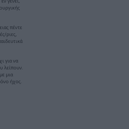
εν γένει,
ιουργικής
ειας πέντε
ές/ριες,
παιδευτικά
ι για να
υ λείπουν.
με μια
μόνο ήχος.
.