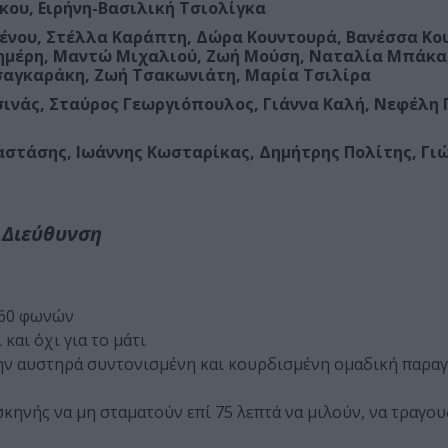
κου, Ειρήνη-Βασιλική Τσιολίγκα
ένου, Στέλλα Καράπτη, Δώρα Κουντουρά, Βανέσσα Κο
μέρη, Μαντώ Μιχαλιού, Ζωή Μούση, Ναταλία Μπάκα
σαγκαράκη, Ζωή Τσακωνιάτη, Μαρία Τσιλίρα
ινάς, Σταύρος Γεωργιόπουλος, Γιάννα Καλή, Νεφέλη
αστάσης, Ιωάννης Κωσταρίκας, Δημήτρης Πολίτης, Γι
/ Διεύθυνση
 60 φωνών
και όχι για το μάτι
την αυστηρά συντονισμένη και κουρδισμένη ομαδική παρα
κηνής να μη σταματούν επί 75 λεπτά να μιλούν, να τραγου