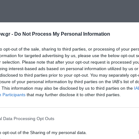
w.gr -
Do Not Process My Personal Information
ηνοθέτη:
Καλλιρρόη Παπαδοπούλου, Πανίνα Καρύδη
to opt-out of the sale, sharing to third parties, or processing of your per
formation for targeted advertising by us, please use the below opt-out s
λδή
r selection. Please note that after your opt-out request is processed y
eing interest-based ads based on personal information utilized by us or
disclosed to third parties prior to your opt-out. You may separately opt-
 Καμπίτση
losure of your personal information by third parties on the IAB’s list of
δης
. This information may also be disclosed by us to third parties on the
IA
Participants
that may further disclose it to other third parties.
της
ons
l Data Processing Opt Outs
ουλος
o opt-out of the Sharing of my personal data.