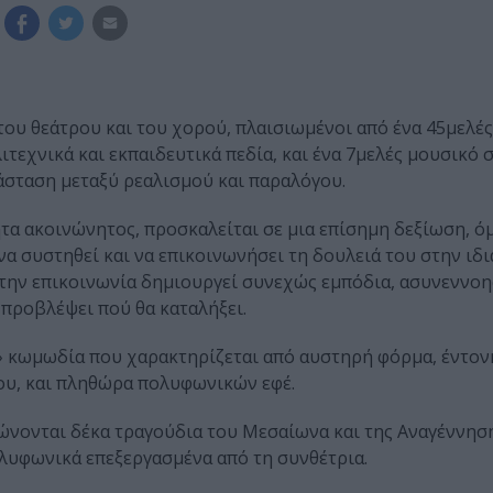
του θεάτρου και του χορού, πλαισιωμένοι από ένα 45μελ
τεχνικά και εκπαιδευτικά πεδία, και ένα 7μελές μουσικό 
σταση μεταξύ ρεαλισμού και παραλόγου.
ητα ακοινώνητος, προσκαλείται σε μια επίσημη δεξίωση, ό
 να συστηθεί και να επικοινωνήσει τη δουλειά του στην ιδ
την επικοινωνία δημιουργεί συνεχώς εμπόδια, ασυνεννοη
 προβλέψει πού θα καταλήξει.
» κωμωδία που χαρακτηρίζεται από αυστηρή φόρμα, έντον
ου, και πληθώρα πολυφωνικών εφέ.
ονται δέκα τραγούδια του Μεσαίωνα και της Αναγέννησης
ολυφωνικά επεξεργασμένα από τη συνθέτρια.