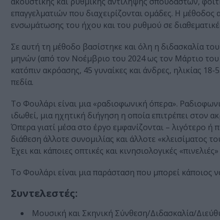
ακουστικής και ρυθμικής αντίληψης σπουδαστών, φοιτη
επαγγελματιών που διαχειρίζονται ομάδες. Η μέθοδος 
ενσωμάτωσης του ήχου και του ρυθμού σε διαθεματικές 
Σε αυτή τη μέθοδο βασίστηκε και όλη η διδασκαλία του
μηνών (από τον Νοέμβριο του 2024 ως τον Μάρτιο του 2
κατόπιν ακρόασης, 45 γυναίκες και άνδρες, ηλικίας 18-
πεδία.
Το Φουλάρι είναι μια «ραδιοφωνική όπερα». Ραδιοφωνική
ιδωθεί, μια ηχητική διήγηση η οποία επιτρέπει στον α
Όπερα γιατί μέσα στο έργο εμφανίζονται – λιγότερο ή 
διάθεση άλλοτε συνομιλίας και άλλοτε «κλεισίματος το
Έχει και κάποιες οπτικές και κινησιολογικές «πινελιές
Το Φουλάρι είναι μια παράσταση που μπορεί κάποιος να
Συντελεστές:
Μουσική και Σκηνική Σύνθεση/Διδασκαλία/Διεύθ