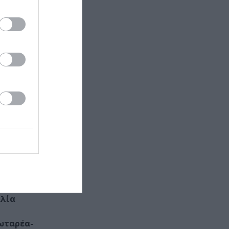
 Βεργέτη,
ρήνη
αλία
ωταρέα-