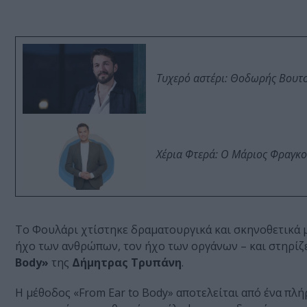
Τυχερό αστέρι: Θοδωρής Βουτσι
Χέρια Φτερά: Ο Μάριος Φραγκο
Το Φουλάρι χτίστηκε δραματουργικά και σκηνοθετικά μ
ήχο των ανθρώπων, τον ήχο των οργάνων – και στηρίζ
Body»
της
Δήμητρας Τρυπάνη
.
Η μέθοδος «From Ear to Body» αποτελείται από ένα πλ