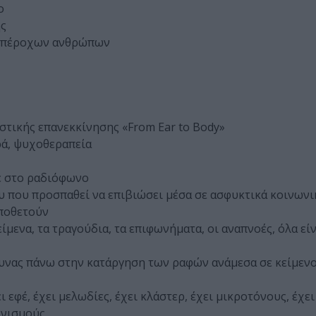
ο
ής
ι υπέροχων ανθρώπων
στικής επανεκκίνησης «From Ear to Body»
ρά, ψυχοθεραπεία
με στο ραδιόφωνο
υ που προσπαθεί να επιβιώσει μέσα σε ασφυκτικά κοινωνι
οποθετούν
ίμενα, τα τραγούδια, τα επιφωνήματα, οι αναπνοές, όλα εί
ευνας πάνω στην κατάργηση των ραφών ανάμεσα σε κείμενο
εφέ, έχει μελωδίες, έχει κλάστερ, έχει μικροτόνους, έχει
ονισμούς