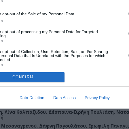
ος, Ελπινίκη Σαριπανίδου, Φάνης Ζαχόπουλος, Ελένη
In
τας, Βάσια Ζορμπαλή, Ηρώ Μπέζου, Αλίκη Σιούστη, Ει
o opt-out of the Sale of my Personal Data.
In
to opt-out of processing my Personal Data for Targeted
ing.
In
o opt-out of Collection, Use, Retention, Sale, and/or Sharing
ersonal Data that Is Unrelated with the Purposes for which it
lected.
In
CONFIRM
νη-Μωραΐτη
Data Deletion
Data Access
Privacy Policy
η, Λίνα Καλπαζίδου, Δέσποινα-Ειρήνη Πουλιάση, Νατ
ζή
α Μεσαναγρενού, Δάφνη Παγουλάτου, Ερωφίλη Παναγι