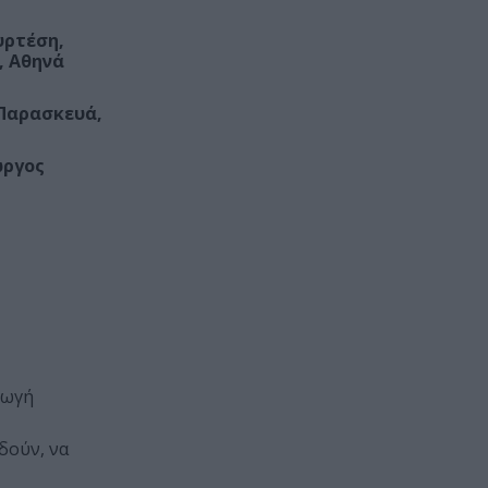
υρτέση,
, Αθηνά
 Παρασκευά,
ώργος
γωγή
δούν, να