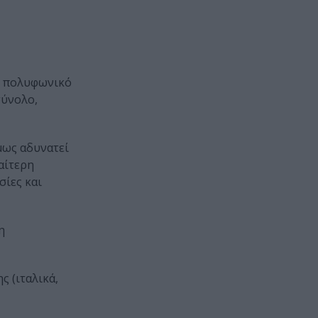
ές πολυφωνικό
σύνολο,
μως αδυνατεί
ιαίτερη
σίες και
η
 (ιταλικά,