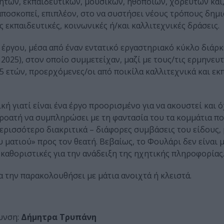
τών, εκπαιδευτικών, μουσικών, ηθοποιών, χορευτών και, 
αποσκοπεί, επιπλέον, στο να συστήσει νέους τρόπους δημ
εκπαιδευτικές, κοινωνικές ή/και καλλιτεχνικές δράσεις.
 έργου, μέσα από έναν εντατικό εργαστηριακό κύκλο διάρκ
025), στον οποίο συμμετείχαν, μαζί με τους/τις ερμηνευτ
55 ετών, προερχόμενες/οι από ποικίλα καλλιτεχνικά και εκ
 γιατί είναι ένα έργο προορισμένο για να ακουστεί και όχ
κροατή να συμπληρώσει με τη φαντασία του τα κομμάτια πο
περισσότερο διακριτικά – διάφορες συμβάσεις του είδους, 
υ ματιού» προς τον θεατή. Bεβαίως, το Φουλάρι δεν είναι 
» καθοριστικές για την ανάδειξη της ηχητικής πληροφορίας
 την παρακολουθήσει με μάτια ανοιχτά ή κλειστά.
υνση:
Δήμητρα Τρυπάνη