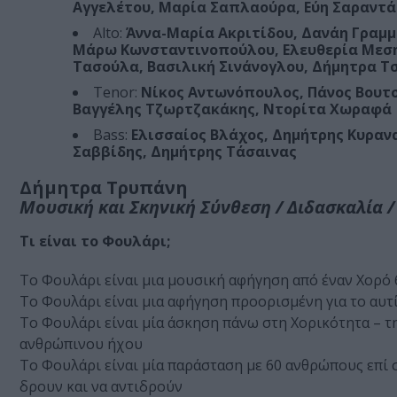
Αγγελέτου, Μαρία Σαπλαούρα, Εύη Σαραντά
Alto:
Άννα-Μαρία Ακριτίδου, Δανάη Γραμμ
Μάρω Κωνσταντινοπούλου, Ελευθερία Μεση
Τασούλα, Βασιλική Σινάνογλου, Δήμητρα Τ
Tenor:
Νίκος Αντωνόπουλος, Πάνος Βουτσ
Βαγγέλης Τζωρτζακάκης, Ντορίτα Χωραφά
Bass:
Ελισσαίος Βλάχος, Δημήτρης Κυραν
Σαββίδης, Δημήτρης Τάσαινας
Δήμητρα Τρυπάνη
Μουσική και Σκηνική Σύνθεση / Διδασκαλία 
Τι είναι το Φουλάρι;
Το Φουλάρι είναι μια μουσική αφήγηση από έναν Χορό
Το Φουλάρι είναι μια αφήγηση προορισμένη για το αυτί 
Το Φουλάρι είναι μία άσκηση πάνω στη Χορικότητα – 
ανθρώπινου ήχου
Το Φουλάρι είναι μία παράσταση με 60 ανθρώπους επί σ
δρουν και να αντιδρούν