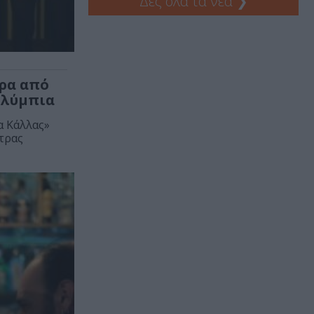
Δες όλα τα νέα
❯
ρα από
Ολύμπια
α Κάλλας»
τρας