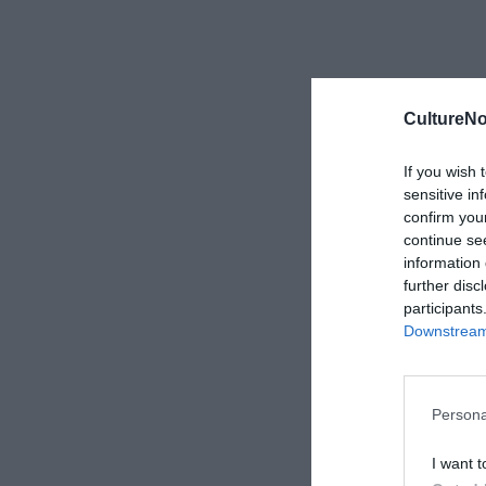
CultureNo
If you wish 
sensitive in
confirm you
continue se
information 
further disc
participants
Downstream 
Persona
I want t