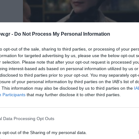
w.gr -
Do Not Process My Personal Information
to opt-out of the sale, sharing to third parties, or processing of your per
formation for targeted advertising by us, please use the below opt-out s
r selection. Please note that after your opt-out request is processed y
eing interest-based ads based on personal information utilized by us or
disclosed to third parties prior to your opt-out. You may separately opt-
losure of your personal information by third parties on the IAB’s list of
. This information may also be disclosed by us to third parties on the
IA
ΘΕΑΤΡΟ - ΧΟΡΟΣ / ΚΡΙΤΙΚΕΣ - REVIEWS
Participants
that may further disclose it to other third parties.
Ο (μετα)βικτωριανισμός και η θεα
παράσταση “Jane” | Κριτική
Η Κατερίνα Μαυρογεώργη σκηνοθέτησε στο Θέ
l Data Processing Opt Outs
Θησείον τη παράσταση "Jane", βασισμένη στο 
"Τζέην...
o opt-out of the Sharing of my personal data.