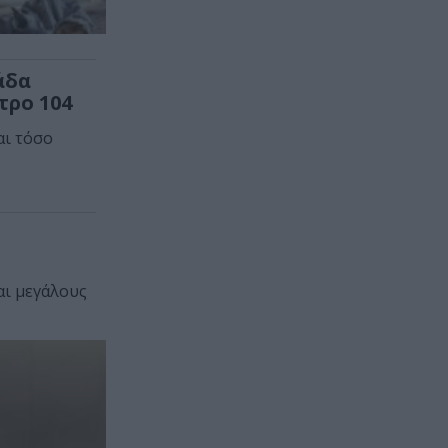
άδα
τρο 104
αι τόσο
αι μεγάλους