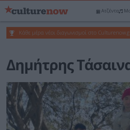
Ατζέντα
Μο
Κάθε μέρα νέοι διαγωνισμοί στο Culturenow.g
Δημήτρης Τάσαιν