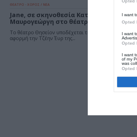
Opted 
ΘΕΑΤΡΟ - ΧΟΡΟΣ / ΝΕΑ
Jane, σε σκηνοθεσία Κατερίνας
I want t
Μαυρογεώργη στο θέατρο Θησείον
Opted 
Το θέατρο Θησείον υποδέχεται την παράσταση "Jane -
I want 
αφορμή την Τζέην Έυρ της...
Advertis
Opted 
I want t
of my P
was col
Opted 