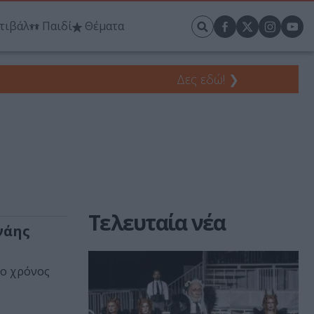
τιβάλ
Παιδί
Θέματα
Δες εδώ!
❯
Τελευταία νέα
νάης
 ο χρόνος