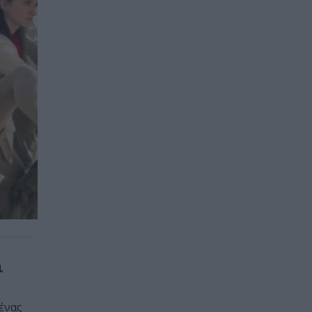
ι
ένας