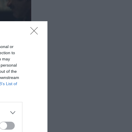
sonal or
ection to
ou may
 personal
out of the
 downstream
B’s List of
τρική
ατρο
μυθιστόρημα