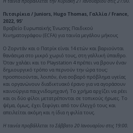
Η ταινία προβάλλεται την Κυριακή 21 Ιανουαρίου στις 21:00.
Πιτσιρίκια / Juniors, Hugo Thomas, Γαλλία / France,
2022, 95’
Βραβείο Ευρωπαϊκής Ένωσης Παιδικού
Κινηματογράφου (ECFA) για ταινία μεγάλου μήκους
Ο Ζορντάν και ο Πατρίκ είναι 14 ετών και βαριούνται
θανάσιμα στο μικρό χωριό τους, στη γαλλική ύπαιθρο.
Όταν χαλάει και το Playstation 4 πρέπει να βρουν έναν
δημιουργικό τρόπο να περνούν την ώρα τους:
προσποιούνται, λοιπόν, ένα σοβαρό πρόβλημα υγείας
και οργανώνουν διαδικτυακό έρανο για να αγοράσουν
καινούργια παιχνιδομηχανή. Το χρήμα αρχίζει να ρέει
και οι δύο φίλοι μετατρέπονται σε τοπικούς ήρωες. Το
ψέμα, όμως, έχει ξεφύγει από τον έλεγχό τους και
απειλείται ακόμη και η ίδια η φιλία τους.
Η ταινία προβάλλεται το Σάββατο 20 Ιανουαρίου στις 19:00.