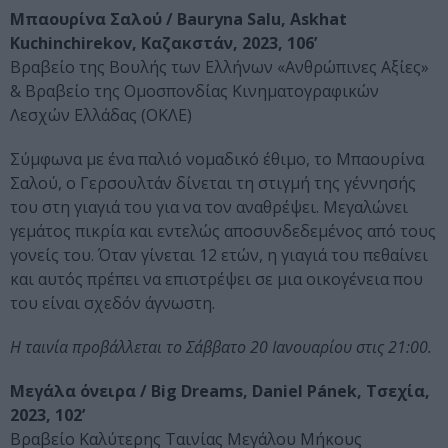
Μπαουρίνα Σαλού / Bauryna Salu, Askhat
Kuchinchirekov, Καζακστάν, 2023, 106’
Βραβείο της Βουλής των Ελλήνων «Ανθρώπινες Αξίες»
& Βραβείο της Ομοσπονδίας Κινηματογραφικών
Λεσχών Ελλάδας (ΟΚΛΕ)
Σύμφωνα με ένα παλιό νομαδικό έθιμο, το Μπαουρίνα
Σαλού, ο Γερσουλτάν δίνεται τη στιγμή της γέννησής
του στη γιαγιά του για να τον αναθρέψει. Μεγαλώνει
γεμάτος πικρία και εντελώς αποσυνδεδεμένος από τους
γονείς του. Όταν γίνεται 12 ετών, η γιαγιά του πεθαίνει
και αυτός πρέπει να επιστρέψει σε μια οικογένεια που
του είναι σχεδόν άγνωστη.
Η ταινία προβάλλεται το Σάββατο 20 Ιανουαρίου στις 21:00.
Μεγάλα όνειρα / Big Dreams, Daniel Pánek, Τσεχία,
2023, 102’
Βραβείο Καλύτερης Ταινίας Μεγάλου Μήκους