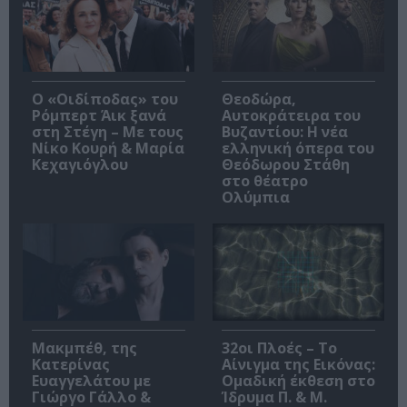
O «Οιδίποδας» του
Θεοδώρα,
Ρόμπερτ Άικ ξανά
Αυτοκράτειρα του
στη Στέγη – Με τους
Βυζαντίου: Η νέα
Νίκο Κουρή & Μαρία
ελληνική όπερα του
Κεχαγιόγλου
Θεόδωρου Στάθη
στο θέατρο
Ολύμπια
Μακμπέθ, της
32οι Πλοές – Το
Κατερίνας
Αίνιγμα της Εικόνας:
Ευαγγελάτου με
Ομαδική έκθεση στο
Γιώργο Γάλλο &
Ίδρυμα Π. & Μ.