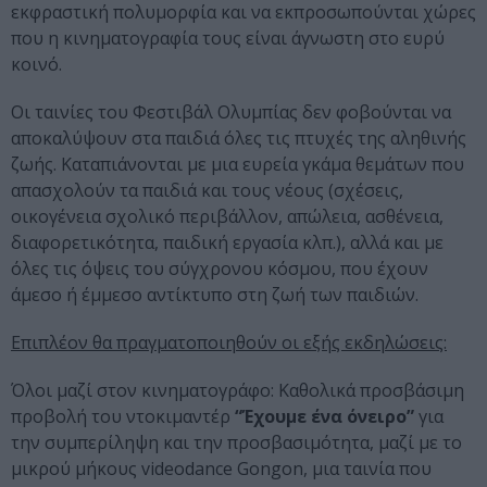
εκφραστική πολυμορφία και να εκπροσωπούνται χώρες
που η κινηματογραφία τους είναι άγνωστη στο ευρύ
κοινό.
Οι ταινίες του Φεστιβάλ Ολυμπίας δεν φοβούνται να
αποκαλύψουν στα παιδιά όλες τις πτυχές της αληθινής
ζωής. Καταπιάνονται με μια ευρεία γκάμα θεμάτων που
απασχολούν τα παιδιά και τους νέους (σχέσεις,
οικογένεια σχολικό περιβάλλον, απώλεια, ασθένεια,
διαφορετικότητα, παιδική εργασία κλπ.), αλλά και με
όλες τις όψεις του σύγχρονου κόσμου, που έχουν
άμεσο ή έμμεσο αντίκτυπο στη ζωή των παιδιών.
Επιπλέον θα πραγματοποιηθούν οι εξής εκδηλώσεις:
Όλοι μαζί στον κινηματογράφο: Καθολικά προσβάσιμη
προβολή του ντοκιμαντέρ
“Έχουμε ένα όνειρο”
για
την συμπερίληψη και την προσβασιμότητα, μαζί με το
μικρού μήκους videodance Gongon, μια ταινία που