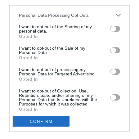
third parties.
Η εκδήλωση θα πραγματοποιηθεί το Σάββατο 20 Ιανουαρίου
στις 20:00.
Personal Data Processing Opt Outs
I want to opt-out of the Sharing of my
Τέλος, το Σάββατο στις 19:15 θα προβληθούν οι
personal data.
βραβευμένες ταινίες και απονεμηθούν τα βραβεία του
Opted In
διαγωνισμού
“Το Φύλο σε πρώτο πλάνο”
, που
I want to opt-out of the Sale of my
διεξήχθη το σχολικό έτος 2022-2023 σε συνεργασία με
Personal Data.
Opted In
τη Γενική Γραμματεία Οικογενειακής Πολιτικής και
Ισότητας των Φύλων.
I want to opt-out of processing my
Personal Data for Targeted Advertising.
Opted In
Ταυτότητα Εκδήλωσης
I want to opt-out of Collection, Use,
Retention, Sale, and/or Sharing of my
Ημερομηνία:
Personal Data that Is Unrelated with the
Purposes for which it was collected.
Opted In
20/01/2024
21/01/2024
Από:
Εως:
16:45 - 23:00
CONFIRM
Τοποθεσία: