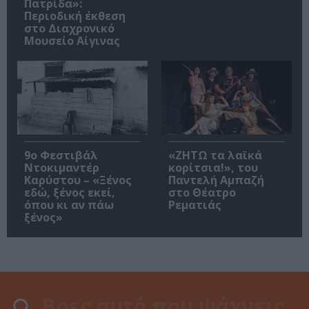
Πατρίδα»:
Περιοδική έκθεση
στο Διαχρονικό
Μουσείο Αίγινας
9ο Φεστιβάλ
«ΖΗΤΩ τα λαϊκά
Ντοκιμαντέρ
κορίτσια!», του
Καρύστου – «Ξένος
Παντελή Αμπαζή
εδώ, ξένος εκεί,
στο Θέατρο
όπου κι αν πάω
Ρεματιάς
ξένος»