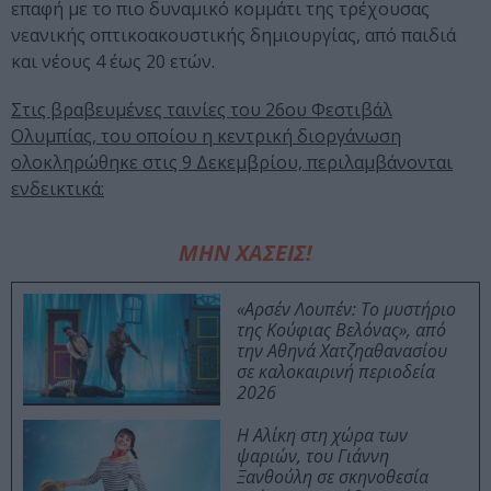
επαφή με το πιο δυναμικό κομμάτι της τρέχουσας
νεανικής οπτικοακουστικής δημιουργίας, από παιδιά
και νέους 4 έως 20 ετών.
Στις βραβευμένες ταινίες του 26ου Φεστιβάλ
Ολυμπίας, του οποίου η κεντρική διοργάνωση
ολοκληρώθηκε στις 9 Δεκεμβρίου, περιλαμβάνονται
ενδεικτικά:
ΜΗΝ ΧΑΣΕΙΣ!
«Αρσέν Λουπέν: Το μυστήριο
της Κούφιας Βελόνας», από
την Αθηνά Χατζηαθανασίου
σε καλοκαιρινή περιοδεία
2026
Η Αλίκη στη χώρα των
ψαριών, του Γιάννη
Ξανθούλη σε σκηνοθεσία