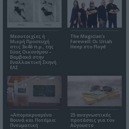
Μεσοτοιχίες ή
The Magician’s
Μικρή Προσευχή
Farewell: Οι Uriah
στις 3κ46 π.μ., της
Heep στο Floyd
Εύας Οικονόμου –
Βαμβακά στην
Εναλλακτική Σκηνή
ΕΛΣ
«Απομακρυσμένα
25 αναγνωστικές
Βουνά και Ποτάμια:
προτάσεις για τον
Πνευματική
Αύγουστο