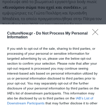
προέκυψε από το βιωματικό εργαστήριο body music
«Κινούμενο σώμα που ηχεί και συνδέει»
, με
εμψυχώτριες τις Γιώτα Πεκλάρη και Χρυσάνθη
Μπαδέκα, το οποίο πραγματοποιήθηκε στην Πάτρα τον
Νοέμβριο του 2023, με την υποστήριξη του
Προγράμματος Δυτική Ελλάδα 2021-2027.
CultureNow.gr -
Do Not Process My Personal
Information
Η καθολικά προσβάσιμη προβολή θα διεξαχθεί την Κυριακή
21 Ιανουαρίου στις 19:00.
If you wish to opt-out of the sale, sharing to third parties, or
processing of your personal or sensitive information for
Η εκπαιδευτική διαδικασία καρέ-καρέ: Παρουσίαση και
targeted advertising by us, please use the below opt-out
αποτίμηση των εκπαιδευτικών δράσεων του Φεστιβάλ
section to confirm your selection. Please note that after your
Ολυμπίας, μεταξύ αυτών της ταινίας
“Αντί να μιλήσει
opt-out request is processed you may continue seeing
τραγουδάει”
, που υλοποιήθηκε στο πλαίσιο
interest-based ads based on personal information utilized by
us or personal information disclosed to third parties prior to
συνεργασίας του Φεστιβάλ με τις Εκπαιδευτικές και
your opt-out. You may separately opt-out of the further
Κοινωνικές Δράσεις της Εθνικής Λυρικής Σκηνής, με
disclosure of your personal information by third parties on the
εκπαιδεύτριες τις Δήμητρα Τρυπάνη και Ηρώ-Ελένη
IAB’s list of downstream participants. This information may
Μπέζου σε σκηνοθεσία και μοντάζ του The Boy
also be disclosed by us to third parties on the
IAB’s List of
(Αλέξανδρου Βούλγαρη).
Downstream Participants
that may further disclose it to other