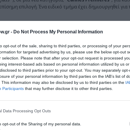
ίσημη επιλογή. Ένα ειδικό τμήμα έχει δημιουργηθεί για τι
ο “French Dispatch” του Γουές Άντερσον, στο “France” του
w.gr -
Do Not Process My Personal Information
Αρνό Ντεσπλεσέν), την Τίλντα Σουίντον (“French Dispatch
 Εκτός συναγωνισμού οι φεστιβαλιστές θα δουν την επιστ
to opt-out of the sale, sharing to third parties, or processing of your per
σό Φοίνικα για τις “Ομπρέλες του Χερβούργου” σε μια ταιν
formation for targeted advertising by us, please use the below opt-out s
ύα Μαζιμέλ.
r selection. Please note that after your opt-out request is processed y
eing interest-based ads based on personal information utilized by us or
ική: ένα
ντοκιμαντέρ για τους Velvet Underground του
disclosed to third parties prior to your opt-out. You may separately opt-
ν της Βαλερί Λεμερσιέ (“Aline”) και μια ταινία της Σαρλότ 
losure of your personal information by third parties on the IAB’s list of
. This information may also be disclosed by us to third parties on the
IA
Participants
that may further disclose it to other third parties.
μάθετε πρώτοι όλες τις ειδήσεις
l Data Processing Opt Outs
ολιτισμό στο
Culturenow.gr
o opt-out of the Sharing of my personal data.