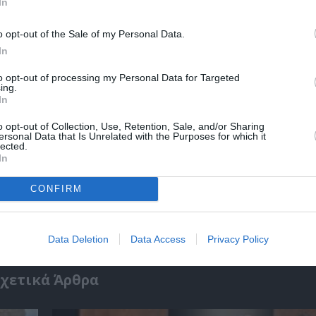
In
r
Δες
o opt-out of the Sale of my Personal Data.
In
to opt-out of processing my Personal Data for Targeted
ΙΝΙΕΣ
ΟΛΙΒΕΡ ΣΤΟΟΥΝ
ΦΕΣΤΙΒΑΛ ΚΑΝΝΩΝ
ing.
In
o opt-out of Collection, Use, Retention, Sale, and/or Sharing
ersonal Data that Is Unrelated with the Purposes for which it
νη και τον Πολιτισμό!
lected.
In
CONFIRM
λουθήστε το Culturenow.gr
Data Deletion
Data Access
Privacy Policy
χετικά Άρθρα