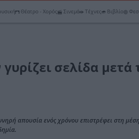
υσική
Θέατρο - Χορός
Σινεμά
Τέχνες
Βιβλίο
Φεσ
γυρίζει σελίδα μετά 
υνηρή απουσία ενός χρόνου επιστρέφει στη μέση
δημία.