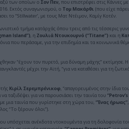
ταξύ των οποίων ο
Σον Πεν,
που επιστρέφει στις Κάννες με 
2016. Εκτός συναγωνισμού, ο
Τομ Μακάρθι
(που είχε πάρει
σει το “Stillwater’, με τους Ματ Ντέιμον, Καμίγ Κοτέν.
νιστικό τμήμα κατ΄αρχάς όπου τρεις από τις τέσσερις γυν
man Island”)
, η
Ζουλιά Ντουκουρνό (“Titane”)
και η
Κα
ρόνια που περάσαμε, για την επιδημία και τα κοινωνικά θέμ
έχθηκαν “έχουν τον πυρετό, μια δύναμη μάχης” εκτίμησε. Η
ανγκλαντές μέχρι την Αϊτή, “για να καταθέσει για τη ζωτικ
στής
Κιρίλ Σερεμπρένικοφ
, “απαγορευμένος στην ίδια το
 να ταξιδέψει για να παρουσιάσει την ταινία του
“Petrov’s 
 με μια ταινία που γυρίστηκε στη χώρα του,
“Ένας ήρωας”
λος “Το ξέρουν όλοι”).
που υπόσχεται ανέκδοτα ντοκουμέντα για τη δολοφονία το
lass” ), σε μια νέα κατηγορία,
“Cannes Premières”
, για κα