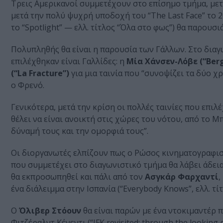
Τρεις Αμερικανοί συμμετέχουν στο επίσημο τμήμα, με
μετά την πολύ ψυχρή υποδοχή του “The Last Face” το 
το “Spotlight” — ελλ. τίτλος “Όλα στο φως”) θα παρουσιά
Πολυπληθής θα είναι η παρουσία των Γάλλων. Στο διαγω
επιλέχθηκαν είναι Γαλλίδες: η
Μία Χάνσεν-Λόβε (“Berg
(“La Fracture”)
για μια ταινία που “συνοψίζει τα δύο χ
ο Φρενό.
Γενικότερα, μετά την κρίση οι πολλές ταινίες που επιλ
θέλει να είναι ανοικτή στις χώρες του νότου, από το Μπ
δύναμή τους και την ομορφιά τους”.
Οι διοργανωτές ελπίζουν πως ο Ρώσος κινηματογραφι
που συμμετέχει στο διαγωνιστικό τμήμα θα λάβει άδεια
θα εκπροσωπηθεί και πάλι από τον
Ασγκάρ Φαρχαντί
,
ένα διάλειμμα στην Ισπανία (“Everybody Knows”, ελλ. τίτ
Ο
Όλιβερ Στόουν
θα είναι παρών με ένα ντοκιμαντέρ 
Φιτζέραλντ Κένεντι (“JFK revisited: through the looking g