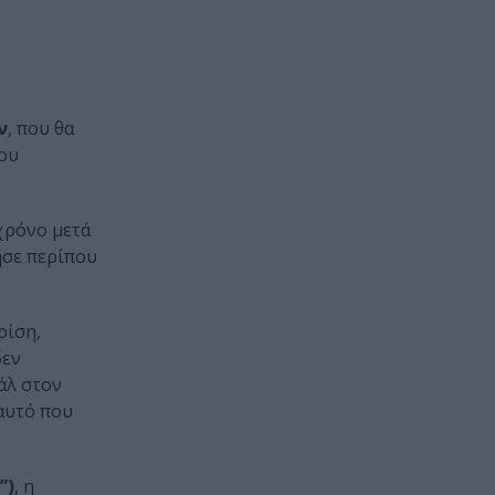
ν
, που θα
που
 χρόνο μετά
ησε περίπου
ρίση,
δεν
άλ στον
 αυτό που
”)
, η