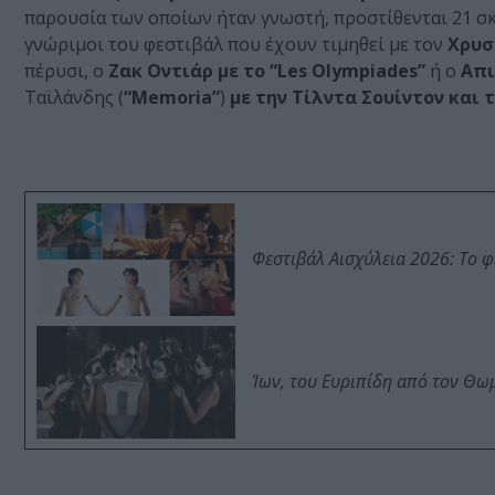
παρουσία των οποίων ήταν γνωστή, προστίθενται 21 σκ
γνώριμοι του φεστιβάλ που έχουν τιμηθεί με τον
Χρυσ
πέρυσι, ο
Ζακ Οντιάρ με το “Les Olympiades”
ή ο
Απι
Ταϊλάνδης (
“Memoria”
)
με την Τίλντα Σουίντον και
Φεστιβάλ Αισχύλεια 2026: Το 
Ίων, του Ευριπίδη από τον Θ