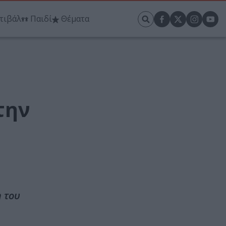
τιβάλ
Παιδί
Θέματα
την
 του