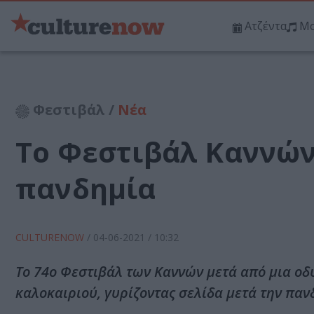
Ατζέντα
Μο
Φεστιβάλ /
Νέα
Το Φεστιβάλ Καννών 
πανδημία
CULTURENOW
/
04-06-2021
/ 10:32
To 74ο Φεστιβάλ των Καννών μετά από μια οδ
καλοκαιριού, γυρίζοντας σελίδα μετά την παν