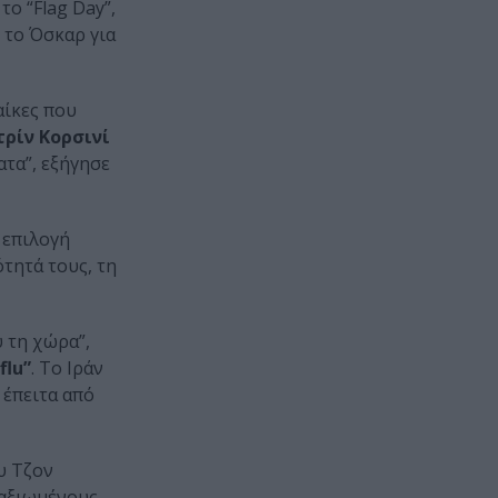
το “Flag Day”,
 το Όσκαρ για
αίκες που
τρίν Κορσινί
ατα”, εξήγησε
 επιλογή
ότητά τους, τη
υ τη χώρα”,
flu”
. Το Ιράν
, έπειτα από
υ Τζον
ταξιωμένους