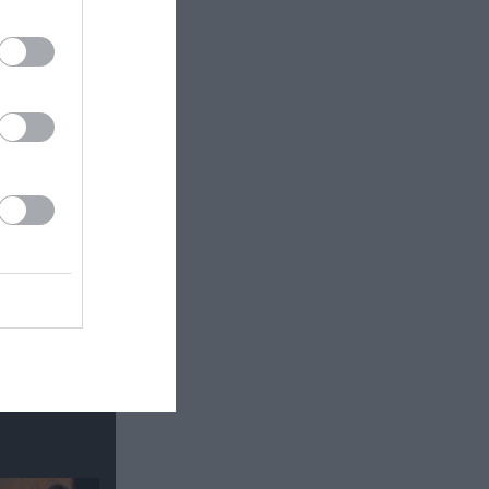
 εδώ!
❯