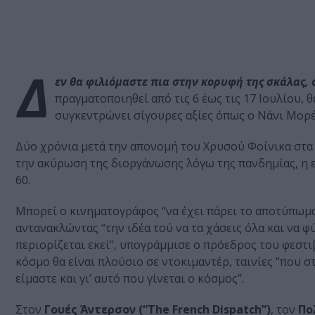
Δ
εν θα φιλιόμαστε πια στην κορυφή της σκάλας, ό
πραγματοποιηθεί από τις 6 έως τις 17 Ιουλίου, 
συγκεντρώνει σίγουρες αξίες όπως ο Νάνι Μορέ
Δύο χρόνια μετά την απονομή του Χρυσού Φοίνικα στ
την ακύρωση της διοργάνωσης λόγω της πανδημίας, η 
60.
Μπορεί ο κινηματογράφος “να έχει πάρει το αποτύπωμα 
αντανακλώντας “την ιδέα τού να τα χάσεις όλα και να φ
περιορίζεται εκεί”, υπογράμμισε ο πρόεδρος του φεστ
κόσμο θα είναι πλούσιο σε ντοκιμαντέρ, ταινίες “που σ
είμαστε και γι’ αυτό που γίνεται ο κόσμος”.
Στον
Γουές Άντερσον (“The French Dispatch”)
, τον
Πο