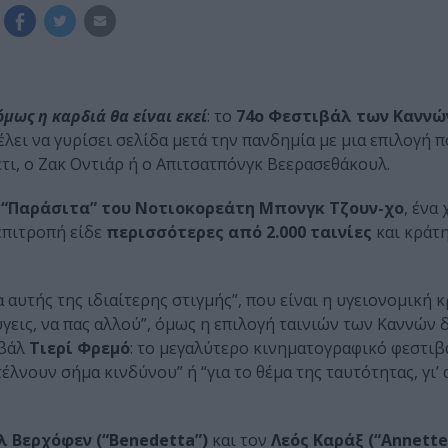
μως η καρδιά θα είναι εκεί
: το
74ο Φεστιβάλ των Καννώ
θέλει να γυρίσει σελίδα μετά την πανδημία με μια επιλογή 
τι, ο Ζακ Οντιάρ ή ο Απιτσατπόνγκ Βεερασεθάκουλ.
α
“Παράσιτα” του Νοτιοκορεάτη Μπονγκ Τζουν-χο
, ένα
επιτροπή είδε
περισσότερες από 2.000 ταινίες
και κράτ
αυτής της ιδιαίτερης στιγμής”, που είναι η υγειονομική κ
ύγεις, να πας αλλού”, όμως η επιλογή ταινιών των Καννών 
ιβάλ
Τιερί Φρεμό
: το μεγαλύτερο κινηματογραφικό φεστιβ
τέλνουν σήμα κινδύνου” ή “για το θέμα της ταυτότητας, γι’
λ Βερχόφεν (“Benedetta”)
και τον
Λεός Καράξ (“Annette