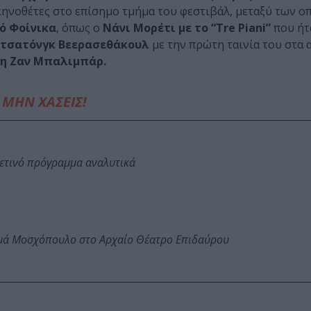
ηνοθέτες στο επίσημο τμήμα του φεστιβάλ, μεταξύ των ο
ό Φοίνικα
, όπως ο
Νάνι Μορέτι
με το “Tre Piani”
που ήτ
τσατόνγκ Βεερασεθάκουλ
με την πρώτη ταινία του στα 
 τη Ζαν Μπαλιμπάρ.
ΜΗΝ ΧΑΣΕΙΣ!
φετινό πρόγραμμα αναλυτικά
ωμά Μοσχόπουλο στο Αρχαίο Θέατρο Επιδαύρου