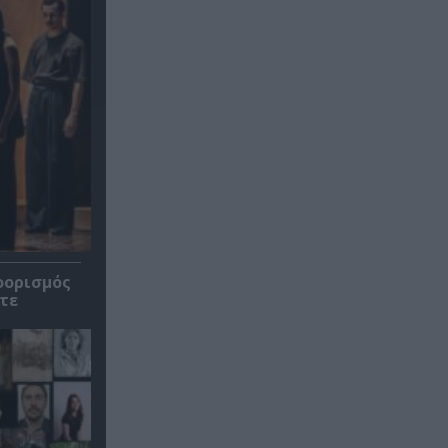
οορισμός
τε