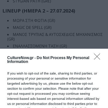
STYGIAN PATH (GRE)
LINEUP (ΗΜΕΡΑ 2 – 27.07.2024)
ΜΩΡΑ ΣΤΗ ΦΩΤΙΑ (GR)
MAGIC DE SPELL (GR)
ΜΑΝΟΣ ΤΡΥΠΙΑΣ & ΑΥΤΟΣΧΕΔΙΟΣ ΜΗΧΑΝΙΣΜΟΣ
(GR)
ΕΝΑΛΛΑΣΣΟΜΕΝΗ ΤΑΣΗ (GR)
LINEUP (ΗΜΕΡΑ 3 – 28.07.2024)
CultureNow.gr -
Do Not Process My Personal
Information
VILLAGERS OF IOANNINA CITY (GRE)
KHIRKI (GRE)
If you wish to opt-out of the sale, sharing to third parties, or
processing of your personal or sensitive information for
PLANET NONE (GRE)
targeted advertising by us, please use the below opt-out
DRUID (GR)
section to confirm your selection. Please note that after your
opt-out request is processed you may continue seeing
Σας περιμένουμε να γιορτάσουμε μαζί στα Χανιά!
interest-based ads based on personal information utilized by
us or personal information disclosed to third parties prior to