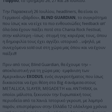
Τάφρου
, το τριήμερο 26, 27 και 28 Ιουλίου.
Την Παρασκευή 26 Ιουλίου, headliners, θα είναι οι
Γερμανοί «βάρδοι»,
BLIND GUARDIAN
, το συγκρότημα
που ίσως και να είχε το πιο ενθουσιώδες feedback απ’
όλα όσα έχουν παίξει ποτέ στο Chania Rock Festival,
στην καλύτερη –ίσως- στιγμή της καριέρας τους, όπου
η δημοφιλία τους έχει αγγίξει ιστορικό …υψηλό, με
συνεχόμενα sold out στη χώρα μας όπου και να έχουν
παίξει!!!
Πριν από τους Blind Guardian, θα έχουμε την –
αποκλειστική για τη χώρα μας- εμφάνιση των
Αμερικάνων
EXODUS
, ενός συγκροτήματος που ίσως
δικαιούται να έχει θέση στο Big 4 ανάμεσα στους
METALLICA, SLAYER, MEGADETH και ANTHRAX, οι
οποίοι μάλιστα, ξεκινούν την Ευρωπαϊκή τους
περιοδεία από τα Χανιά. Ιστορικό γκρουπ, με λαμπρό
παρόν, επιστρέφουν στην Ελλάδα 12 ολόκληρα χρόνια