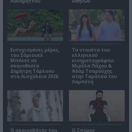
Λυκαβηττού
Αθηνών
Ευτυχισμένες μέρες,
Τα ντουέτα του
του Σάμιουελ
ελληνικού
Μπέκετ σε
κινηματογράφου:
σκηνοθεσία
Μιρέλα Πάχου &
Δημήτρη Τάρλοου
Αδάμ Τσαρούχης
στα Αισχύλεια 2026
στην Ταράτσα του
Λαμπέτη
Ο σκοινοβάτης του
Ο Σπύρος