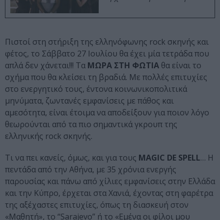
Πιστοί στη στήριξη της ελληνόφωνης rock σκηνής και
φέτος, το Σάββατο 27 Ιουλίου θα έχει μία τετράδα που
απλά δεν χάνεται!!! Τα
ΜΩΡΑ ΣΤΗ ΦΩΤΙΑ
θα είναι το
σχήμα που θα κλείσει τη βραδιά. Με πολλές επιτυχίες
στο ενεργητικό τους, έντονα κοινωνικοπολιτικά
μηνύματα, ζωντανές εμφανίσεις με πάθος και
αμεσότητα, είναι έτοιμα να αποδείξουν για ποιον λόγο
θεωρούνται από τα πιο σημαντικά γκρουπ της
ελληνικής rock σκηνής.
Τι να πει κανείς, όμως, και για τους
MAGIC DE SPELL
… Η
πεντάδα από την Αθήνα, με 35 χρόνια ενεργής
παρουσίας και πάνω από χίλιες εμφανίσεις στην Ελλάδα
και την Κύπρο, έρχεται στα Χανιά, έχοντας στη φαρέτρα
της αξέχαστες επιτυχίες, όπως τη διασκευή στον
«Μαθητή», το “Sarajevo” ή το «Εμένα οι φίλοι μου