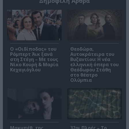
Δημοφιλή Άρθρα
O «Οιδίποδας» του
Θεοδώρα,
Ρόμπερτ Άικ ξανά
Αυτοκράτειρα του
στη Στέγη – Με τους
Βυζαντίου: Η νέα
Νίκο Κουρή & Μαρία
ελληνική όπερα του
Κεχαγιόγλου
Θεόδωρου Στάθη
στο θέατρο
Ολύμπια
Μακμπέθ, της
32οι Πλοές – Το