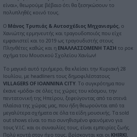
είναι», θεωρούμε βέβαιο ότι θα ξεσηκώσουν το
πολυπληθές κοινό τους.
Ο
Μάνος Τρυπιάς & Αυτοσχέδιος Μηχανισμός
, ο
Χανιώτης ερμηνευτής και τραγουδοποιός που είχε
εμφανιστεί και το 2019 ως τραγουδιστής στους
Πληνθέτες καθώς και η
ΕΝΑΛΛΑΣΣΟΜΕΝΗ ΤΑΣΗ
το ροκ
σχήμα του Μουσικού Σχολείου Χανίων!
Το μαγικό αυτό τριήμερο, θα κλείσει την Κυριακή 28
Ιουλίου, με headliners τους δημοφιλέστατους
VILLAGERS OF IOANNIΝA CITY
. Το συγκρότημα που
έκανε «μόδα» σε όλες τις χώρες του κόσμου, την
πεντατονική της Ηπείρου, ξεφεύγοντας από τα στενά
πλαίσια της χώρας μας, που ήδη θεωρούνται από τα
μεγαλύτερα σχήματα σε όλα τα είδη μουσικής. Τα sold
out shows είναι το πιο συνηθισμένο φαινόμενο για
τους V.I.C. και οι συναυλίες τους, είναι εμπειρίες ζωής.
Πολύ κοντά στον ήχο τους, βρίσκονται και οι
KHIRKI
,