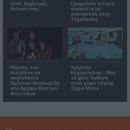
Ζενέ, Δημήτρης
Γραμμένος για μια
Αντωνίτσης
συναυλία με
ανατροπές στην
Τεχνόπολη
Πέρσες, του
Χρήστος
Αισχύλου σε
Κεχαγιόγλου – Μες
σκηνοθεσία
το φως: Έκθεση
Χρήστου Θεοδωρίδη
στον χώρο τέχνης
στο Αρχαίο Θέατρο
Ώχρα Μπλε
Φιλίππων