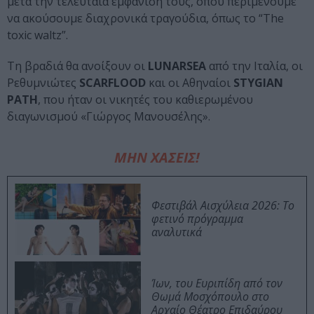
μετά την τελευταία εμφάνισή τους, όπου περιμένουμε
να ακούσουμε διαχρονικά τραγούδια, όπως το “The
toxic waltz”.
Τη βραδιά θα ανοίξουν οι
LUNARSEA
από την Ιταλία, οι
Ρεθυμνιώτες
SCARFLOOD
και οι Αθηναίοι
STYGIAN
PATH
, που ήταν οι νικητές του καθιερωμένου
διαγωνισμού «Γιώργος Μανουσέλης».
ΜΗΝ ΧΑΣΕΙΣ!
Φεστιβάλ Αισχύλεια 2026: Το
φετινό πρόγραμμα
αναλυτικά
Ίων, του Ευριπίδη από τον
Θωμά Μοσχόπουλο στο
Αρχαίο Θέατρο Επιδαύρου