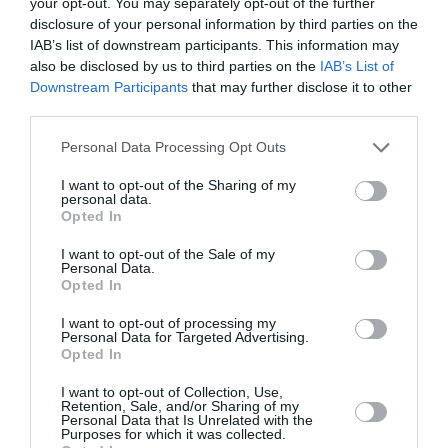
your opt-out. You may separately opt-out of the further
Ταυτότητα Εκδήλωσης
disclosure of your personal information by third parties on the
IAB’s list of downstream participants. This information may
Ημερομηνία:
also be disclosed by us to third parties on the
IAB’s List of
Downstream Participants
that may further disclose it to other
26/07/2024
28/07/2024
Από:
Εως:
third parties.
Παρ - Κυρ, 17.30
Personal Data Processing Opt Outs
Τοποθεσία:
I want to opt-out of the Sharing of my
Θέατρο Ανατολικής Τάφρου, Νικηφόρου Φωκά και
personal data.
Opted In
Κύπρου, Χανιά
I want to opt-out of the Sale of my
Eισιτήρια:
Personal Data.
Opted In
Προπώληση: A μέρα (26/7) 43€, Β μέρα (27/7) 17€, Γ
μέρα (28/7) 17€ | Πόρτα: 48€ για την Α μέρα, 20€ για
I want to opt-out of processing my
την Β μέρα, 20€ για τη Γ μέρα | Παιδιά έως 10 ετών και
Personal Data for Targeted Advertising.
Opted In
ΑΜΕΑ με ελεύθερη είσοδο
I want to opt-out of Collection, Use,
Πληροφορίες / Κρατήσεις:
Retention, Sale, and/or Sharing of my
Personal Data that Is Unrelated with the
chaniarockfestival.gr
Purposes for which it was collected.