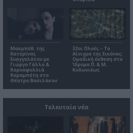
Μακμπέθ, της
32οι Πλοές – Το
Κατερίνας
Αίνιγμα της Εικόνας:
Ευαγγελάτου με
Ομαδική έκθεση στο
Γιώργο Γάλλο &
Ίδρυμα Π. & Μ.
Καρυοφυλλιά
Κυδωνιέως
Καραμπέτη στο
Θέατρο Βασιλάκου
Τελευταία νέα