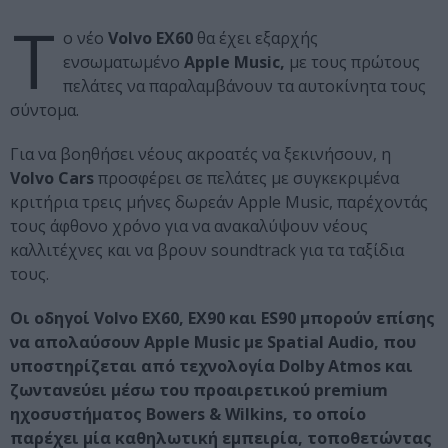
Τ
ο νέο
Volvo EX60
θα έχει εξαρχής
ενσωματωμένο
Apple Music,
με τους πρώτους
πελάτες να παραλαμβάνουν τα αυτοκίνητα τους
σύντομα.
Για να βοηθήσει νέους ακροατές να ξεκινήσουν, η
Volvo Cars
προσφέρει σε πελάτες με συγκεκριμένα
κριτήρια τρεις μήνες δωρεάν Apple Music, παρέχοντάς
τους άφθονο χρόνο για να ανακαλύψουν νέους
καλλιτέχνες και να βρουν soundtrack για τα ταξίδια
τους.
Οι οδηγοί Volvo EX60, EX90 και ES90 μπορούν επίσης
να απολαύσουν Apple Music με Spatial Audio, που
υποστηρίζεται από τεχνολογία Dolby Atmos και
ζωντανεύει μέσω του προαιρετικού premium
ηχοσυστήματος Bowers & Wilkins, το οποίο
παρέχει μία καθηλωτική εμπειρία, τοποθετώντας