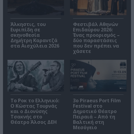
Άλκηστις, του
Φεστιβάλ Αθηνών
Ευριπίδη σε
Επιδαύρου 2026:
σκηνοθεσία
Ένας προορισμός –
Δημήτρη Καραντζά
δύο παραστάσεις
στα Αισχύλεια 2026
που δεν πρέπει να
χάσετε
Το Ροκ το Ελληνικό:
3o Piraeus Port Film
Ο Κώστας Τουρνάς
Festival στο
και ο Διονύσης
Δημοτικό Θέατρο
Τσακνής στο
Πειραιά – Από τη
Θέατρο Άλσος ΔΕΗ
Βαλτική στη
Μεσόγειο