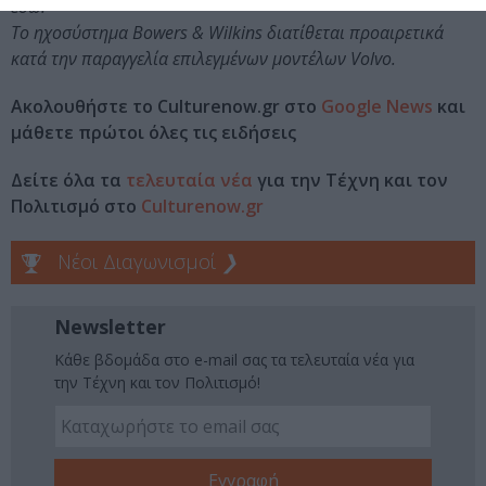
εδώ.
Το ηχοσύστημα Bowers & Wilkins διατίθεται προαιρετικά
κατά την παραγγελία επιλεγμένων μοντέλων Volvo.
Ακολουθήστε το Culturenow.gr στο
Google News
και
μάθετε πρώτοι όλες τις ειδήσεις
Δείτε όλα τα
τελευταία νέα
για την Τέχνη και τον
Πολιτισμό στο
Culturenow.gr
Νέοι Διαγωνισμοί
❯
Newsletter
Κάθε βδομάδα στο e-mail σας τα τελευταία νέα για
την Τέχνη και τον Πολιτισμό!