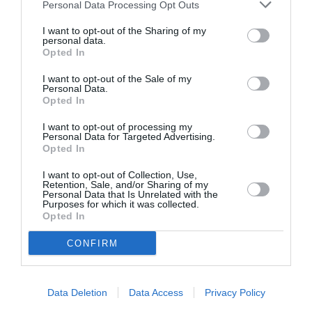
καθηλωτικό ήχο, μετατρέποντας το αυτοκίνητο σε
Personal Data Processing Opt Outs
premium περιβάλλον ακρόασης. Το Dolby Atmos
I want to opt-out of the Sharing of my
δημιουργεί μία πιο φυσική, πολυδιάστατη εμπειρία
personal data.
Opted In
ήχου που περιβάλλει τους ακροατές με μουσική και
φωνητικά εξαιρετικής ευκρίνειας και βάθους.
I want to opt-out of the Sale of my
Personal Data.
Σημειώσεις
Opted In
I want to opt-out of processing my
Η αναβάθμιση λογισμικού έρχεται στα Volvo EX90, ES90,
Personal Data for Targeted Advertising.
XC90, S90, V90, XC60, S60, V60, XC40, EX40 και EC40, από το
Opted In
έτος μοντέλου (model year) 2020 και μετά. Ο χρόνος
I want to opt-out of Collection, Use,
διαθεσιμότητας μπορεί να διαφέρει ανάλογα με το μοντέλο.
Retention, Sale, and/or Sharing of my
Personal Data that Is Unrelated with the
Πελάτες Volvo των προαναφερόμενων μοντέλων που για
Purposes for which it was collected.
πρώτη φορά αποκτούν Apple Music ή προηγούμενοι χρήστες
Opted In
που επιστρέφουν μπορούν να απολαύσουν έως και τρεις
CONFIRM
μήνες δωρεάν Apple Music, με ισχύ έως τις 6 Ιουλίου 2027.
Οι δικαιούχοι πελάτες μπορούν να εξαργυρώσουν αυτή την
προσφορά στο Volvo Cars app. Για επιπλέον λεπτομέρειες,
Data Deletion
Data Access
Privacy Policy
παρακαλούμε μεταβείτε στο κέντρο υποστήριξης πελατών,