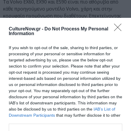
Τα Volvo EX60, EX90 και ES90 είναι πιο αθόρυβα από
κάθε προηγούμενο μοντέλο Volvo, χάρη και στην
κορυφαία ηχομόνωση που διαθέτουν. Επεκτείνοντας
την παράδοση της Volvo Cars στις premium ηχητικές
CultureNow.gr -
Do Not Process My Personal
εμπειρίες, τα συγκεκριμένα αυτοκίνητα αναβαθμίζουν
Information
την ποιότητα ήχου σε νέα επίπεδα. Είναι διαθέσιμα με
ένα από τα πιο προηγμένα ηχοσυστήματα αυτοκίνητου
If you wish to opt-out of the sale, sharing to third parties, or
που αναπτύχθηκαν ποτέ, το οποίο ρυθμίζεται με
processing of your personal or sensitive information for
προσοχή σύμφωνα με την εσωτερική ακουστική κάθε
targeted advertising by us, please use the below opt-out
μοντέλου.
section to confirm your selection. Please note that after your
opt-out request is processed you may continue seeing
Το προαιρετικό σύστημα ήχου Bowers & Wilkins στα
interest-based ads based on personal information utilized by
EX60, EX90 και ES90 παρέχει μία εξαιρετική μουσική
us or personal information disclosed to third parties prior to
your opt-out. You may separately opt-out of the further
εμπειρία, με True Sound που υποστηρίζεται από ηχεία
disclosure of your personal information by third parties on the
υψηλής απόδοσης, ενσωματωμένα σε όλη την καμπίνα.
IAB’s list of downstream participants. This information may
also be disclosed by us to third parties on the
IAB’s List of
Το Apple Music με Spatial Audio που υποστηρίζεται από
Downstream Participants
that may further disclose it to other
τεχνολογία Dolby Atmos παρέχει στους οδηγούς Volvo
third parties.
τη δυνατότητα να απολαύσουν μία μουσική εμπειρία με