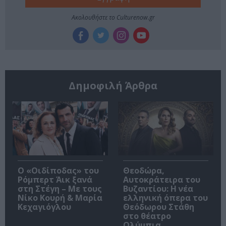
Ακολουθήστε το Culturenow.gr
Δημοφιλή Άρθρα
O «Οιδίποδας» του
Θεοδώρα,
Ρόμπερτ Άικ ξανά
Αυτοκράτειρα του
στη Στέγη – Με τους
Βυζαντίου: Η νέα
Νίκο Κουρή & Μαρία
ελληνική όπερα του
Κεχαγιόγλου
Θεόδωρου Στάθη
στο θέατρο
Ολύμπια