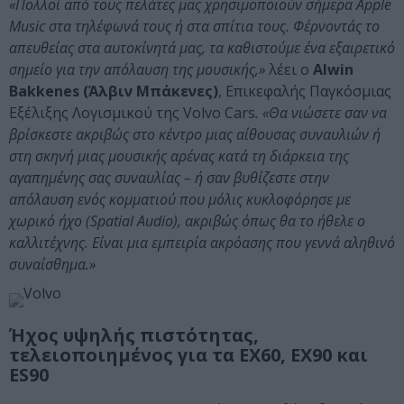
«Πολλοί από τους πελάτες μας χρησιμοποιούν σήμερα Apple
Music στα τηλέφωνά τους ή στα σπίτια τους. Φέρνοντάς το
απευθείας στα αυτοκίνητά μας, τα καθιστούμε ένα εξαιρετικό
σημείο για την απόλαυση της μουσικής,»
λέει ο
Alwin
Bakkenes
(Άλβιν Μπάκενες)
, Επικεφαλής Παγκόσμιας
Εξέλιξης Λογισμικού της Volvo Cars
. «Θα νιώσετε σαν να
βρίσκεστε ακριβώς στο κέντρο μιας αίθουσας συναυλιών ή
στη σκηνή μιας μουσικής αρένας κατά τη διάρκεια της
αγαπημένης σας συναυλίας – ή σαν βυθίζεστε στην
απόλαυση ενός κομματιού που μόλις κυκλοφόρησε με
χωρικό ήχο (Spatial Audio), ακριβώς όπως θα το ήθελε ο
καλλιτέχνης. Είναι μια εμπειρία ακρόασης που γεννά αληθινό
συναίσθημα.»
Ήχος υψηλής πιστότητας,
τελειοποιημένος για τα EX60, EX90 και
ES90