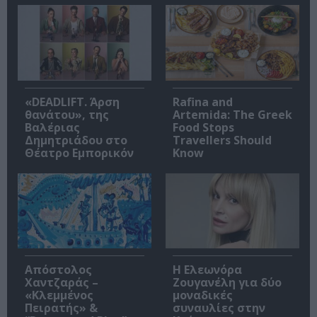
«DEADLIFT. Άρση
Rafina and
θανάτου», της
Artemida: The Greek
Βαλέριας
Food Stops
Δημητριάδου στο
Travellers Should
Θέατρο Εμπορικόν
Know
Απόστολος
Η Ελεωνόρα
Χαντζαράς –
Ζουγανέλη για δύο
«Κλεμμένος
μοναδικές
Πειρατής» &
συναυλίες στην