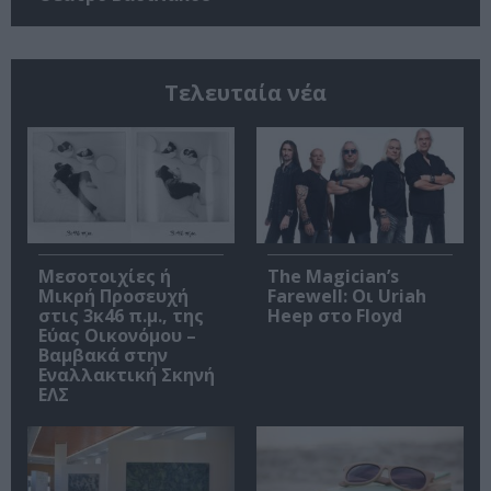
Τελευταία νέα
Μεσοτοιχίες ή
The Magician’s
Μικρή Προσευχή
Farewell: Οι Uriah
στις 3κ46 π.μ., της
Heep στο Floyd
Εύας Οικονόμου –
Βαμβακά στην
Εναλλακτική Σκηνή
ΕΛΣ