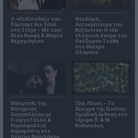
O «Οιδίποδας» του
Θεοδώρα,
Ρόμπερτ Άικ ξανά
Αυτοκράτειρα του
στη Στέγη – Με τους
Βυζαντίου: Η νέα
Νίκο Κουρή & Μαρία
ελληνική όπερα του
Κεχαγιόγλου
Θεόδωρου Στάθη
στο θέατρο
Ολύμπια
Μακμπέθ, της
32οι Πλοές – Το
Κατερίνας
Αίνιγμα της Εικόνας:
Ευαγγελάτου με
Ομαδική έκθεση στο
Γιώργο Γάλλο &
Ίδρυμα Π. & Μ.
Καρυοφυλλιά
Κυδωνιέως
Καραμπέτη στο
Θέατρο Βασιλάκου