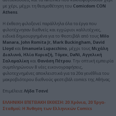
με χέρι, μέχρι τη θεσμοθέτηση του
Comicdom CON
Athens
.
Η έκθεση φιλοξενεί παράλληλα όλα τα έργα που
φιλοτέχνησαν διεθνείς και εγχώριοι καλλιτέχνες,
ειδικά δημιουργημένα για το Φεστιβάλ από τους
Milo
Manara, John Romita Jr, Mark Buckingham, David
Lloyd
και
Emanuela Lupacchino
, μέχρι τους
Μιχάλη
Διαλυνά, Ηλία Κυριαζή, Τόμεκ, DaNi, Αγγελική
Σαλαμαλίκη
και
Θανάση Πέτρου
. Την οπτική εμπειρία
συμπληρώνουν 8 νέες εικονογραφήσεις,
φιλοτεχνημένες αποκλειστικά για τα 20α γενέθλια του
μακροβιότερου διεθνούς φεστιβάλ comics της Αθήνας.
Επιμέλεια:
Λήδα Τσενέ
ΕΛΛΗΝΙΚΗ ΕΠΕΤΕΙΑΚΗ ΕΚΘΕΣΗ: 20 Χρόνια, 20 Έργα-
Σταθμοί: Η Άνθηση των Ελληνικών Comics