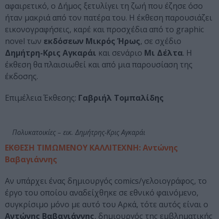
αφαιρετικό, ο Δήμος ξετυλίγει τη ζωή που έζησε όσο
ήταν μακριά από τον πατέρα του. Η έκθεση παρουσιάζει
εικονογραφήσεις, καρέ και προσχέδια από το graphic
novel των
εκδόσεων Μικρός Ήρως
, σε σχέδιο
Δημήτρη-Κρις Αγκαράι
και σενάριο
Μι Δέλτα
. Η
έκθεση θα πλαισιωθεί και από μια παρουσίαση της
έκδοσης.
Επιμέλεια Έκθεσης:
Γαβριήλ Τομπαλίδης
Πολυκατοικίες – εικ. Δημήτρης-Κρις Αγκαράι
ΕΚΘΕΣΗ ΤΙΜΩΜΕΝΟΥ ΚΑΛΛΙΤΕΧΝΗ: Αντώνης
Βαβαγιάννης
Αν υπάρχει ένας δημιουργός comics/γελοιογράφος, το
έργο του οποίου αναδείχθηκε σε εθνικό φαινόμενο,
συγκρίσιμο μόνο με αυτό του Αρκά, τότε αυτός είναι ο
Αντώνης Βαβαγιάννης
, δημιουργός της εμβληματικής