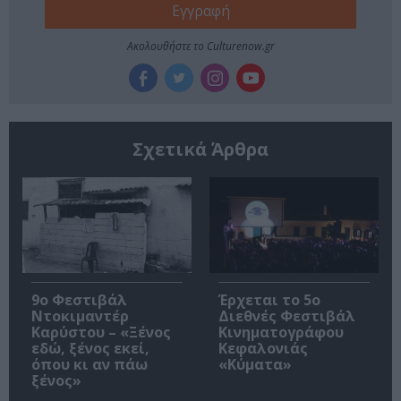
Ακολουθήστε το Culturenow.gr
Σχετικά Άρθρα
9ο Φεστιβάλ
Έρχεται το 5ο
Ντοκιμαντέρ
Διεθνές Φεστιβάλ
Καρύστου – «Ξένος
Κινηματογράφου
εδώ, ξένος εκεί,
Κεφαλονιάς
όπου κι αν πάω
«Κύματα»
ξένος»