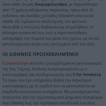
best seller σειράς
Κουραφέλκυθρα
, με περισσότερα
από 17 χρόνια αδιάκοπης παρουσίας, πάνω από 10
εκδόσεις και δεκάδες χιλιάδες followers στα social
media. Ως τιμώμενος καλλιτέχνης του φετινού
Φεστιβάλ ο Αντώνης Βαβαγιάννης επιμελήθηκε το
επίσημο εικαστικό του, ενώ η παρούσα έκθεση
καταγράφει την πορεία του μέσα στο χρόνο, με τα πιο
αστεία έργα και strips του, επιλεγμένα από τον ίδιο.
ΟΙ ΔΙΕΘΝΕΙΣ ΠΡΟΣΚΕΚΛΗΜΈΝΟΙ
Ο
David Lloyd
αποτελεί μια εμβληματική φυσιογνωμία
της 9ης Τέχνης, διεθνώς αναγνωρισμένος ως ο
εικονογράφος και συνδημιουργός του
V for Vendetta
.
Το έργο του έχει επηρεάσει βαθιά την παγκόσμια
εικονογραφία, με το σχέδιό του να μετατρέπεται σε
σύμβολο κοινωνικών κινημάτων. Με μια καριέρα που
εκτείνεται από την πρωτοποριακή ψηφιακή πλατφόρμα
Aces Weekly έως την πρόσφατη καταξίωσή του στις