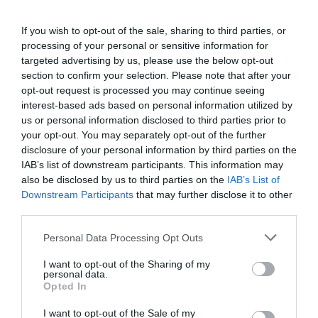
αλλά και παλαιότερες εκδόσεις. Η σημασία του
Comicdom CON Athens στην εγχώρια σκηνή comics,
If you wish to opt-out of the sale, sharing to third parties, or
αποτυπώνεται από το γεγονός ότι ένα εξαιρετικά υψηλό
processing of your personal or sensitive information for
ποσοστό της ετήσιας εκδοτικής παραγωγής
targeted advertising by us, please use the below opt-out
συντονίζεται για να συμπέσει με τη μεγάλη γιορτή των
section to confirm your selection. Please note that after your
comics.
opt-out request is processed you may continue seeing
interest-based ads based on personal information utilized by
us or personal information disclosed to third parties prior to
your opt-out. You may separately opt-out of the further
Manara
disclosure of your personal information by third parties on the
ΟΙ ΠΡΟΒΟΛΕΣ
IAB’s list of downstream participants. This information may
also be disclosed by us to third parties on the
IAB’s List of
Manara – Ντοκιμαντέρ της Valentina Zanella σε
Downstream Participants
that may further disclose it to other
πρώτη πανελλήνια προβολή
third parties.
Ο αποκαλούμενος Μαέστρος, Milo Manara έφερε
Personal Data Processing Opt Outs
επανάσταση απελευθερώνοντας την γυναικεία επιθυμία
I want to opt-out of the Sharing of my
μέσω των πρωταγωνιστριών των comics του. Η καριέρα
personal data.
του σημαδεύτηκε από τη συνάντησή του με τον Hugo
Opted In
Pratt, μέντορα και φίλο του, και από την εξερεύνηση
I want to opt-out of the Sale of my