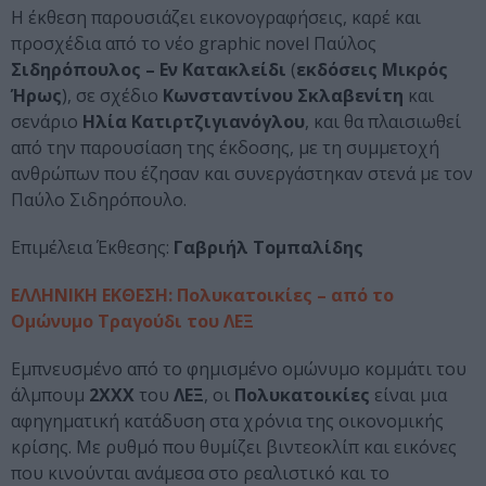
Η έκθεση παρουσιάζει εικονογραφήσεις, καρέ και
προσχέδια από το νέο graphic novel Παύλος
Σιδηρόπουλος – Εν Κατακλείδι
(
εκδόσεις Μικρός
Ήρως
), σε σχέδιο
Κωνσταντίνου Σκλαβενίτη
και
σενάριο
Ηλία Κατιρτζιγιανόγλου
, και θα πλαισιωθεί
από την παρουσίαση της έκδοσης, με τη συμμετοχή
ανθρώπων που έζησαν και συνεργάστηκαν στενά με τον
Παύλο Σιδηρόπουλο.
Επιμέλεια Έκθεσης:
Γαβριήλ Τομπαλίδης
ΕΛΛΗΝΙΚΗ ΕΚΘΕΣΗ: Πολυκατοικίες – από το
Ομώνυμο Τραγούδι του ΛΕΞ
Εμπνευσμένο από το φημισμένο ομώνυμο κομμάτι του
άλμπουμ
2ΧΧΧ
του
ΛΕΞ
, οι
Πολυκατοικίες
είναι μια
αφηγηματική κατάδυση στα χρόνια της οικονομικής
κρίσης. Με ρυθμό που θυμίζει βιντεοκλίπ και εικόνες
που κινούνται ανάμεσα στο ρεαλιστικό και το