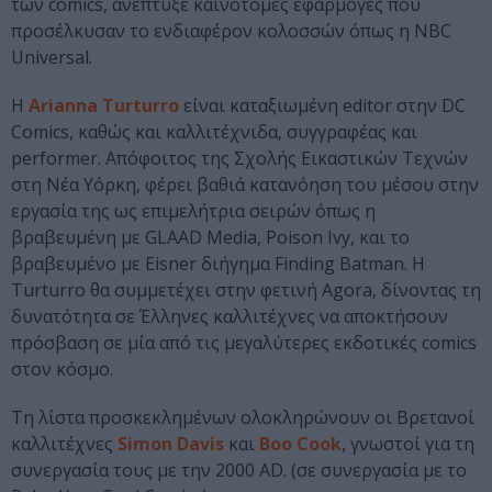
των comics, ανέπτυξε καινοτόμες εφαρμογές που
προσέλκυσαν το ενδιαφέρον κολοσσών όπως η NBC
Universal.
Η
Arianna Turturro
είναι καταξιωμένη editor στην DC
Comics, καθώς και καλλιτέχνιδα, συγγραφέας και
performer. Απόφοιτος της Σχολής Εικαστικών Τεχνών
στη Νέα Υόρκη, φέρει βαθιά κατανόηση του μέσου στην
εργασία της ως επιμελήτρια σειρών όπως η
βραβευμένη με GLAAD Media, Poison Ivy, και το
βραβευμένο με Eisner διήγημα Finding Batman. Η
Turturro θα συμμετέχει στην φετινή Agora, δίνοντας τη
δυνατότητα σε Έλληνες καλλιτέχνες να αποκτήσουν
πρόσβαση σε μία από τις μεγαλύτερες εκδοτικές comics
στον κόσμο.
Τη λίστα προσκεκλημένων ολοκληρώνουν οι Βρετανοί
καλλιτέχνες
Simon Davis
και
Boo Cook
, γνωστοί για τη
συνεργασία τους με την 2000 AD. (σε συνεργασία με το