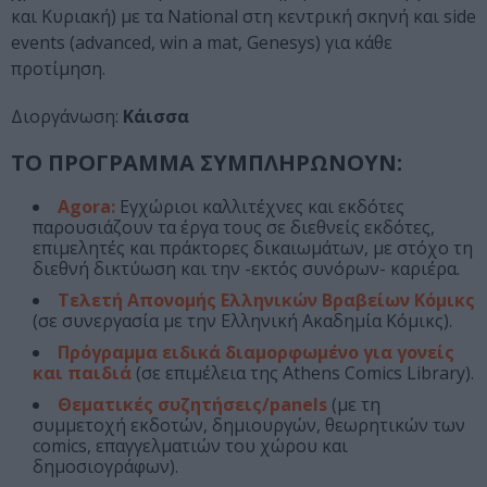
και Κυριακή) με τα National στη κεντρική σκηνή και side
events (advanced, win a mat, Genesys) για κάθε
προτίμηση.
Διοργάνωση:
Κάισσα
ΤΟ ΠΡΟΓΡΑΜΜΑ ΣΥΜΠΛΗΡΩΝΟΥΝ:
Agora:
Εγχώριοι καλλιτέχνες και εκδότες
παρουσιάζουν τα έργα τους σε διεθνείς εκδότες,
επιμελητές και πράκτορες δικαιωμάτων, με στόχο τη
διεθνή δικτύωση και την -εκτός συνόρων- καριέρα.
Τελετή Απονομής Ελληνικών Βραβείων Κόμικς
(σε συνεργασία με την Ελληνική Ακαδημία Κόμικς).
Πρόγραμμα ειδικά διαμορφωμένο για γονείς
και παιδιά
(σε επιμέλεια της Athens Comics Library).
Θεματικές συζητήσεις/panels
(με τη
συμμετοχή εκδοτών, δημιουργών, θεωρητικών των
comics, επαγγελματιών του χώρου και
δημοσιογράφων).