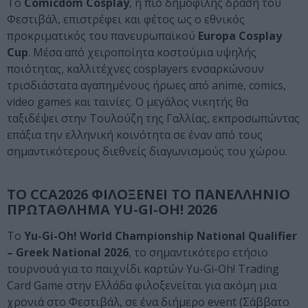
Το
Comicdom Cosplay
, η πιο δημοφιλής δράση του
Φεστιβάλ, επιστρέφει και φέτος ως ο εθνικός
προκριματικός του πανευρωπαϊκού
Europa Cosplay
Cup
. Μέσα από χειροποίητα κοστούμια υψηλής
ποιότητας, καλλιτέχνες cosplayers ενσαρκώνουν
τρισδιάστατα αγαπημένους ήρωες από anime, comics,
video games και ταινίες. Ο μεγάλος νικητής θα
ταξιδέψει στην Τουλούζη της Γαλλίας, εκπροσωπώντας
επάξια την ελληνική κοινότητα σε έναν από τους
σημαντικότερους διεθνείς διαγωνισμούς του χώρου.
ΤΟ CCA2026 ΦΙΛΟΞΕΝΕΙ ΤΟ ΠΑΝΕΛΛΗΝΙΟ
ΠΡΩΤΑΘΛΗΜΑ YU-GI-OH! 2026
Το
Yu-Gi-Oh! World Championship National Qualifier
– Greek National 2026
, το σημαντικότερο ετήσιο
τουρνουά για το παιχνίδι καρτών Yu-Gi-Oh! Trading
Card Game στην Ελλάδα φιλοξενείται για ακόμη μια
χρονιά στο Φεστιβάλ, σε ένα διήμερο event (Σάββατο