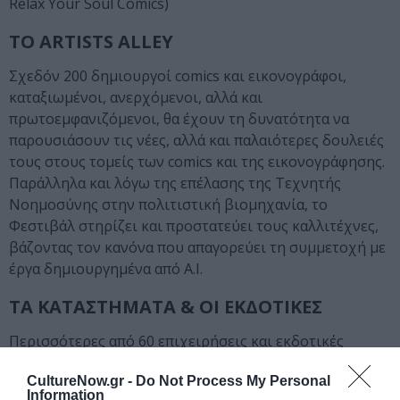
Relax Your Soul Comics)
ΤΟ ARTISTS ALLEY
Σχεδόν 200 δημιουργοί comics και εικονογράφοι,
καταξιωμένοι, ανερχόμενοι, αλλά και
πρωτοεμφανιζόμενοι, θα έχουν τη δυνατότητα να
παρουσιάσουν τις νέες, αλλά και παλαιότερες δουλειές
τους στους τομείς των comics και της εικονογράφησης.
Παράλληλα και λόγω της επέλασης της Τεχνητής
Νοημοσύνης στην πολιτιστική βιομηχανία, το
Φεστιβάλ στηρίζει και προστατεύει τους καλλιτέχνες,
βάζοντας τον κανόνα που απαγορεύει τη συμμετοχή με
έργα δημιουργημένα από A.I.
ΤΑ ΚΑΤΑΣΤΗΜΑΤΑ & ΟΙ ΕΚΔΟΤΙΚΕΣ
Περισσότερες από 60 επιχειρήσεις και εκδοτικές
συμμετέχουν στο Φεστιβάλ, δίνοντάς τους τη
CultureNow.gr -
Do Not Process My Personal
δυνατότητα να επικοινωνήσουν τα προϊόντα τους, νέες
Information