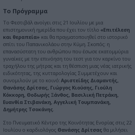
Το Πρόγραμμα
Το Φεστιβάλ ανοίγει στις 21 Ιουλίου με μια
επιστημονική ημερίδα που έχει τον τίτλο
«Επιτέλεση
και θεραπεία»
και θα πραγματοποιηθεί στο ιστορικό
σπίτι του Παπανικολάου στην Κύμη. Σκοπός: η
επανασύστατη του ανθρώπου που έσωσε εκατομμύρια
γυναίκες με την επινόηση του τεστ για τον καρκίνο του
τραχήλου της μήτρας και τη θέσπιση μιας νέας ιατρικής
ειδικότητας, της κυτταρολογίας Συμμετέχουν και
συνομιλούν με το κοινό:
Αριστείδης Διαμαντής,
Θανάσης Δρίτσας, Γιώργος Κιούσης, Γιούλη
Κόκκορη, Θοδωρής Ξάνθος, Βασιλική Πετράκη,
Ευανθία Στιβανάκη, Αγγελική Τουμπανάκη,
Δημήτρης Τσοκάνης
.
Στο Πνευματικό Κέντρο της Κοινότητας Ενορίας στις 22
Ιουλίου ο καρδιολόγος
Θανάσης Δρίτσας
θα μιλήσει