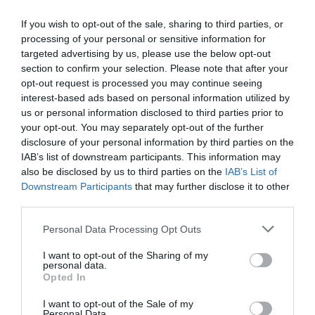
και θεραπεία συνδέονται μέσα από καινοτόμες εργασίες
If you wish to opt-out of the sale, sharing to third parties, or
πρωτοπόρων γιατρών και καλλιτεχνών. Το δράμα
processing of your personal or sensitive information for
αποκτά μια νέα δυναμική, πλέον μπορεί να βρει
targeted advertising by us, please use the below opt-out
εφαρμογή στη θεραπευτική πρακτική σε νοσοκομεία
section to confirm your selection. Please note that after your
και ιδρύματα, αλλά και στη σχολική εκπαίδευση,
opt-out request is processed you may continue seeing
interest-based ads based on personal information utilized by
δημιουργώντας ένα νέο πλαίσιο κατανόησης της
us or personal information disclosed to third parties prior to
τέχνης αφού μπορούσε να λειτουργήσει ως εργαλείο
your opt-out. You may separately opt-out of the further
αλλαγής στις ζωές των ανθρώπων.
disclosure of your personal information by third parties on the
IAB’s list of downstream participants. This information may
Η Κύμη
also be disclosed by us to third parties on the
IAB’s List of
Downstream Participants
that may further disclose it to other
Η αρχοντική Κύμη με τη νεοκλασική αρχιτεκτονική
third parties.
είναι ένας από τους σημαντικότερους προορισμούς
στην Κεντρική Εύβοια. Βρίσκεται σε απόσταση 2,5
Personal Data Processing Opt Outs
ωρών από την Αθήνα και είναι η πρωτεύουσα του
I want to opt-out of the Sharing of my
ομώνυμου Δήμου. Η ιστορία της φθάνει στην
personal data.
αρχαιότητα, όταν ίδρυσε δύο αποικίες στην Αιολίδα,
Opted In
μία στα βόρεια της Σμύρνης και μία στην Κάτω Ιταλία
I want to opt-out of the Sale of my
στην Καμπανία μαζί με τους Χαλκιδείς, όπου
Personal Data.