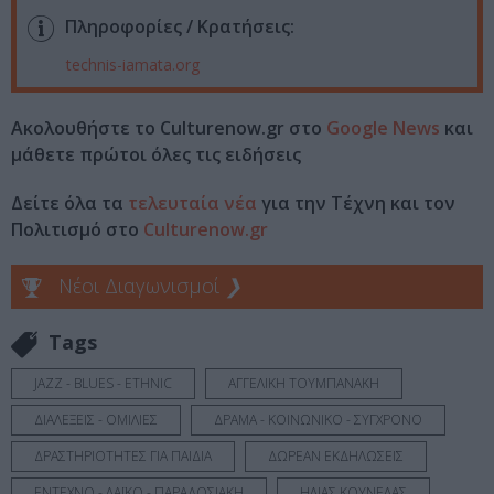
Πληροφορίες / Κρατήσεις:
technis-iamata.org
Ακολουθήστε το Culturenow.gr στο
Google News
και
μάθετε πρώτοι όλες τις ειδήσεις
Δείτε όλα τα
τελευταία νέα
για την Τέχνη και τον
Πολιτισμό στο
Culturenow.gr
Νέοι Διαγωνισμοί
❯
Tags
JAZZ - BLUES - ETHNIC
ΑΓΓΕΛΙΚΗ ΤΟΥΜΠΑΝΑΚΗ
ΔΙΑΛΕΞΕΙΣ - ΟΜΙΛΙΕΣ
ΔΡΑΜΑ - ΚΟΙΝΩΝΙΚΟ - ΣΥΓΧΡΟΝΟ
ΔΡΑΣΤΗΡΙΟΤΗΤΕΣ ΓΙΑ ΠΑΙΔΙΑ
ΔΩΡΕΑΝ ΕΚΔΗΛΩΣΕΙΣ
ΕΝΤΕΧΝΟ - ΛΑΪΚΟ - ΠΑΡΑΔΟΣΙΑΚΗ
ΗΛΙΑΣ ΚΟΥΝΕΛΑΣ