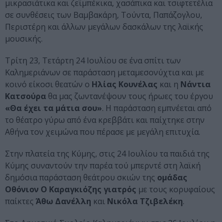
μικρασιάτικα και ζεϊμπέκικα, χασάπικα και τσιφτετέλια
σε συνθέσεις των Βαμβακάρη, Τούντα, Παπάζογλου,
Περιστέρη και άλλων μεγάλων δασκάλων της λαϊκής
μουσικής.
Τρίτη 23, Τετάρτη 24 Ιουλίου σε ένα σπίτι των
Καλημεριάνων σε παράσταση μεταμεσονύχτια και με
κοινό είκοσι θεατών ο
Ηλίας Κουνέλας
και η
Nάντια
Κατσούρα
θα μας ζωντανέψουν τους ήρωες του έργου
«Θα έχει τα μάτια σου»
. Η παράσταση εμπνέεται από
το θέατρο γύρω από ένα κρεββάτι και παίχτηκε στην
Αθήνα τον χειμώνα που πέρασε με μεγάλη επιτυχία.
Στην πλατεία της Κύμης, στις 24 Ιουλίου τα παιδιά της
Κύμης συναντούν την παρέα τού μπερντέ στη λαϊκή
δημόσια παράσταση θεάτρου σκιών της
ομάδας
Οθόνιον Ο Καραγκιόζης γιατρός
με τους κορυφαίους
παίκτες
Άθω Δανέλλη
και
Νικόλα Τζιβελέκη
.