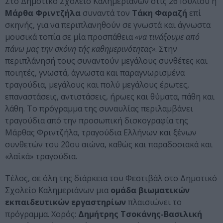
Στο Δημοτικό Σχολείο Καλημεριάνων στις 26 Ιουλίου η
Μάρθα Φριντζήλα
συναντά τον
Τάκη Φαραζή
επί
σκηνής, για να περιπλανηθούν σε γνωστά και άγνωστα
μουσικά τοπία σε μία προσπάθεια
«να τινάξουμε από
πάνω μας την σκόνη τής καθημερινότητας»
. Στην
περιπλάνησή τους συναντούν μεγάλους συνθέτες και
ποιητές, γνωστά, άγνωστα και παραγνωρισμένα
τραγούδια, μεγάλους και πολύ μεγάλους έρωτες,
επαναστάσεις, αντιστάσεις, ήρωες και θύματα, πάθη και
λάθη. Το πρόγραμμα της συναυλίας περιλαμβάνει
τραγούδια από την προσωπική δισκογραφία της
Μάρθας Φριντζήλα, τραγούδια Ελλήνων και ξένων
συνθετών του 20ου αιώνα, καθώς και παραδοσιακά και
«λαϊκά» τραγούδια.
Τέλος, σε όλη της διάρκεια του Φεστιβάλ στο Δημοτικό
Σχολείο Καλημεριάνων μια
ομάδα βιωματικών
εκπαιδευτικών εργαστηρίων
πλαισιώνει το
πρόγραμμα. Χορός:
Δημήτρης Τσοκάνης-Βασιλική