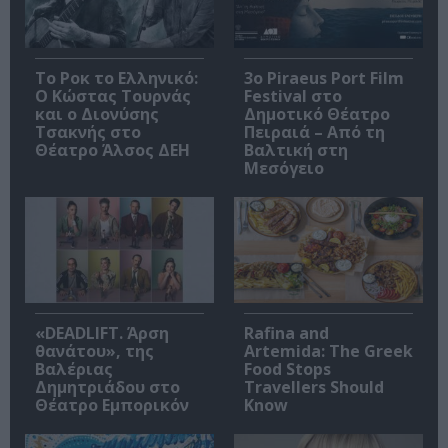
Το Ροκ το Ελληνικό:
3o Piraeus Port Film
Ο Κώστας Τουρνάς
Festival στο
και ο Διονύσης
Δημοτικό Θέατρο
Τσακνής στο
Πειραιά – Από τη
Θέατρο Άλσος ΔΕΗ
Βαλτική στη
Μεσόγειο
«DEADLIFT. Άρση
Rafina and
θανάτου», της
Artemida: The Greek
Βαλέριας
Food Stops
Δημητριάδου στο
Travellers Should
Θέατρο Εμπορικόν
Know