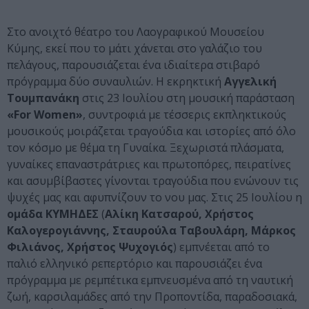
Στο ανοιχτό θέατρο του Λαογραφικού Μουσείου
Κύμης, εκεί που το μάτι χάνεται στο γαλάζιο του
πελάγους, παρουσιάζεται ένα ιδιαίτερα στιβαρό
πρόγραμμα δύο συναυλιών. Η εκρηκτική
Αγγελική
Τουμπανάκη
στις 23 Ιουλίου στη μουσική παράσταση
«For Women»
, συντροφιά με τέσσερις εκπληκτικούς
μουσικούς μοιράζεται τραγούδια και ιστορίες από όλο
τον κόσμο με θέμα τη Γυναίκα. Ξεχωριστά πλάσματα,
γυναίκες επαναστράτριες και πρωτοπόρες, πειρατίνες
και ασυμβίβαστες γίνονται τραγούδια που ενώνουν τις
ψυχές μας και αφυπνίζουν το νου μας. Στις 25 Ιουλίου η
ομάδα ΚΥΜΗΔΕΣ
(
Αλίκη Κατσαρού, Χρήστος
Καλογερογιάννης, Σταυρούλα Ταβουλάρη, Μάρκος
Φιλιάνος, Χρήστος Ψυχογιός
) εμπνέεται από το
παλιό ελληνικό ρεπερτόριο και παρουσιάζει ένα
πρόγραμμα με ρεμπέτικα εμπνευσμένα από τη ναυτική
ζωή, καρσιλαμάδες από την Προποντίδα, παραδοσιακά,