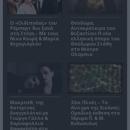
O «Οιδίποδας» του
Θεοδώρα,
Ρόμπερτ Άικ ξανά
Αυτοκράτειρα του
στη Στέγη – Με τους
Βυζαντίου: Η νέα
Νίκο Κουρή & Μαρία
ελληνική όπερα του
Κεχαγιόγλου
Θεόδωρου Στάθη
στο θέατρο
Ολύμπια
Μακμπέθ, της
32οι Πλοές – Το
Κατερίνας
Αίνιγμα της Εικόνας:
Ευαγγελάτου με
Ομαδική έκθεση στο
Γιώργο Γάλλο &
Ίδρυμα Π. & Μ.
Καρυοφυλλιά
Κυδωνιέως
Καραμπέτη στο