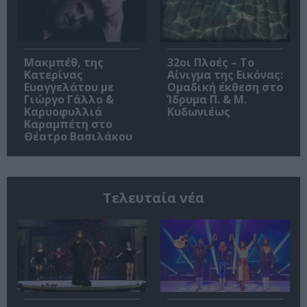
Μακμπέθ, της
32οι Πλοές – Το
Κατερίνας
Αίνιγμα της Εικόνας:
Ευαγγελάτου με
Ομαδική έκθεση στο
Γιώργο Γάλλο &
Ίδρυμα Π. & Μ.
Καρυοφυλλιά
Κυδωνιέως
Καραμπέτη στο
Θέατρο Βασιλάκου
Τελευταία νέα