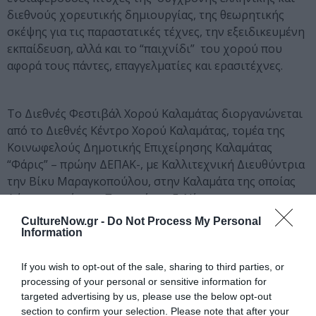
διεθνούς χορευτικής δημιουργίας, της θεωρητικής
σκέψης για τις παραστατικές τέχνες, την εξειδικευμένη
εκπαίδευση, αλλά και το “παιχνίδι” του χορού που
αφορά τους πάντες, επαγγελματίες και ερασιτέχνες.
Το Διεθνές Φεστιβάλ Χορού Καλαμάτας διοργανώνεται
από το Διεθνές Κέντρο Χορού Καλαμάτας, τομέα της
Κοινωφελούς Δημοτικής Επιχείρησης Καλαμάτας
“Φάρις” – πρώην ΔΕΠΑΚ-, με Καλλιτεχνική Διευθύντρια
την Βίκυ Μαραγκοπούλου, στην Καλαμάτα της οποίας
Δήμαρχος είναι ο Παναγιώτης Ε. Νίκας.
CultureNow.gr -
Do Not Process My Personal
Για την ιστορία, την προσφορά και τις δράσεις του
Information
Φεστιβάλ Χορού Καλαμάτας στην τιμητική εκδήλωση
του Μουσείου Μπενάκη θα μιλήσουν: ο
Γιώργος
If you wish to opt-out of the sale, sharing to third parties, or
Λούκος,
Καλλιτεχνικός Διευθυντής του Φεστιβάλ
processing of your personal or sensitive information for
Αθηνών και Επιδαύρου – Τιμητικό Μέλος του Διεθνούς
targeted advertising by us, please use the below opt-out
section to confirm your selection. Please note that after your
Κέντρου Χορού Καλαμάτας, ο
Θάνος Μικρούτσικος
,