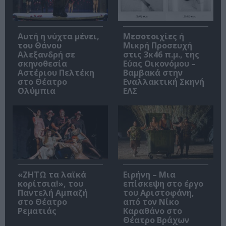
Αυτή η νύχτα μένει,
Μεσοτοιχίες ή
του Θάνου
Μικρή Προσευχή
Αλεξανδρή σε
στις 3κ46 π.μ., της
σκηνοθεσία
Εύας Οικονόμου –
Αστέριου Πελτέκη
Βαμβακά στην
στο Θέατρο
Εναλλακτική Σκηνή
Ολύμπια
ΕΛΣ
«ΖΗΤΩ τα λαϊκά
Ειρήνη – Μια
κορίτσια!», του
επίσκεψη στο έργο
Παντελή Αμπαζή
του Αριστοφάνη,
στο Θέατρο
από τον Νίκο
Ρεματιάς
Καραθάνο στο
Θέατρο Βράχων