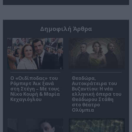
Δημοφιλή Άρθρα
O «Οιδίποδας» του
Θεοδώρα,
Ρόμπερτ Άικ ξανά
Αυτοκράτειρα του
στη Στέγη – Με τους
Βυζαντίου: Η νέα
Νίκο Κουρή & Μαρία
ελληνική όπερα του
Κεχαγιόγλου
Θεόδωρου Στάθη
στο θέατρο
Ολύμπια