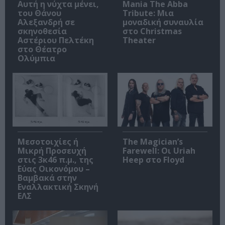
Αυτή η νύχτα μένει,
Mania The Abba
του Θάνου
Tribute: Μια
Αλεξανδρή σε
μοναδική συναυλία
σκηνοθεσία
στο Christmas
Αστέριου Πελτέκη
Theater
στο Θέατρο
Ολύμπια
Μεσοτοιχίες ή
The Magician’s
Μικρή Προσευχή
Farewell: Οι Uriah
στις 3κ46 π.μ., της
Heep στο Floyd
Εύας Οικονόμου –
Βαμβακά στην
Εναλλακτική Σκηνή
ΕΛΣ