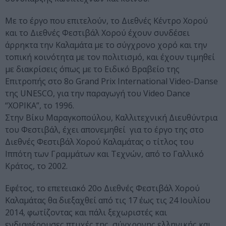
Με το έργο που επιτελούν, το Διεθνές Κέντρο Χορού
και το Διεθνές Φεστιβάλ Χορού έχουν συνδέσει
άρρηκτα την Καλαμάτα με το σύγχρονο χορό και την
τοπική κοινότητα με τον πολιτισμό, και έχουν τιμηθεί
με διακρίσεις όπως με το Ειδικό Βραβείο της
Επιτροπής στο 8ο Grand Prix International Video-Danse
της UNESCO, για την παραγωγή του Video Dance
“ΧΟΡΙΚΑ”, το 1996.
Στην Βίκυ Μαραγκοπούλου, Καλλιτεχνική Διευθύντρια
του Φεστιβάλ, έχει απονεμηθεί για το έργο της στο
Διεθνές Φεστιβάλ Χορού Καλαμάτας ο τίτλος του
Ιππότη των Γραμμάτων και Τεχνών, από το Γαλλικό
Κράτος, το 2002.
Εφέτος, το επετειακό 20ο Διεθνές Φεστιβάλ Χορού
Καλαμάτας θα διεξαχθεί από τις 17 έως τις 24 Ιουλίου
2014, φωτίζοντας και πάλι ξεχωριστές και
ενδιαφέρουσες πτυχές της σύγχρονης ελληνικής και