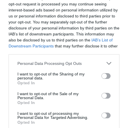
opt-out request is processed you may continue seeing
Συνθέτης, ο
Σταύρος Μπένος
, Πρόεδρος του
interest-based ads based on personal information utilized by
Σωματείου «Διάζωμα», ο
Δημήτρης Παπαϊωάννου,
us or personal information disclosed to third parties prior to
Χορογράφος-Τιμητικό Μέλος του Διεθνούς Φεστιβάλ
your opt-out. You may separately opt-out of the further
Χορού Καλαμάτας, και η
Βίκυ Μαραγκοπούλου,
disclosure of your personal information by third parties on the
Διευθύντρια του Διεθνούς Κέντρου Χορού Καλαμάτας.
IAB’s list of downstream participants. This information may
Την εκδήλωση θα προλογίσει ο
Άγγελος
also be disclosed by us to third parties on the
IAB’s List of
Downstream Participants
that may further disclose it to other
Δεληβορριάς
, Διευθυντής του Μουσείου Μπενάκη.
third parties.
Παράλληλα θα πραγματοποιηθεί η προβολή του video
Personal Data Processing Opt Outs
«
Nelly’s. Σώμα και Χορός
» σε σκηνοθεσία
Τάκη
Χατζόπουλου-cinetic
. Το υλικό αυτό προέρχεται από
I want to opt-out of the Sharing of my
personal data.
την ομότιτλη έκθεση φωτογραφίας που είχε
Opted In
πραγματοποιηθεί κατά την διάρκεια του 3ου Διεθνούς
Φεστιβάλ Χορού Καλαμάτας σε συνεργασία με το
I want to opt-out of the Sale of my
Personal Data.
Μουσείο Μπενάκη.
Opted In
I want to opt-out of processing my
Ταυτότητα
Personal Data for Targeted Advertising.
Opted In