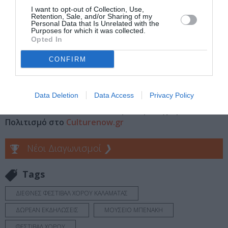
Τοποθεσία:
Μουσείο Μπενάκη, Κουμπάρη 1, Κολωνάκι,
I want to opt-out of Collection, Use,
Αθήνα
Ημερομηνία
: Παρασκευή 16 Μαΐου 2014,
Retention, Sale, and/or Sharing of my
Personal Data that Is Unrelated with the
20:00
Είσοδος ελεύθερη
Πληροφορίες:
Τηλ.: 210
Purposes for which it was collected.
3671000
www.benaki.gr
Opted In
CONFIRM
Ακολουθήστε το Culturenow.gr στο
Google News
και
μάθετε πρώτοι όλες τις ειδήσεις
Data Deletion
Data Access
Privacy Policy
Δείτε όλα τα
τελευταία νέα
για την Τέχνη και τον
Πολιτισμό στο
Culturenow.gr
Νέοι Διαγωνισμοί
❯
Tags
ΔΙΕΘΝΕΣ ΦΕΣΤΙΒΑΛ ΧΟΡΟΥ ΚΑΛΑΜΑΤΑΣ
ΔΩΡΕΑΝ ΕΚΔΗΛΩΣΕΙΣ
ΜΟΥΣΕΙΟ ΜΠΕΝΑΚΗ
ΦΕΣΤΙΒΑΛ ΧΟΡΟΥ