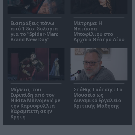
Εισπράξεις πάνω
Μέτρημα: Η
από 1 δισ. δολάρια
Νατάσσα
για το “Spider-Man:
Μποφίλιου στο
Brand New Day”
Αρχαίο Θέατρο Δίου
Μήδεια, του
Στάθης Γκότσης: Το
Ευριπίδη από τον
Μουσείο ως
Nikita Milivojević με
Δυναμικό Εργαλείο
την Καρυοφυλλιά
Κριτικής Μάθησης
Καραμπέτη στην
Κρήτη