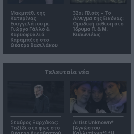
Μακμπέθ, της
32οι Πλοές – Το
Κατερίνας
Αίνιγμα της Εικόνας:
Ευαγγελάτου με
Ομαδική έκθεση στο
Γιώργο Γάλλο &
Ίδρυμα Π. & Μ.
Καρυοφυλλιά
Κυδωνιέως
Καραμπέτη στο
Θέατρο Βασιλάκου
Τελευταία νέα
Σταύρος Ξαρχάκος:
Artist Unknown*
Ταξίδι στο φως στο
[Αγνώστου
Θέατρο Λυκαβηττού
Καλλιτέχνη*] *Η