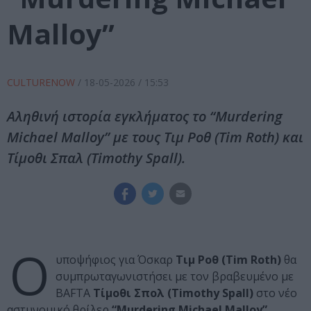
Malloy”
CULTURENOW
/
18-05-2026
/ 15:53
Αληθινή ιστορία εγκλήματος το “Murdering
Michael Malloy” με τους Τιμ Ροθ (Tim Roth) και
Τίμοθι Σπαλ (Timothy Spall).
Ο
υποψήφιος για Όσκαρ
Τιμ Ροθ (Tim Roth)
θα
συμπρωταγωνιστήσει με τον βραβευμένο με
BAFTA
Τίμοθι Σπολ (Timothy Spall)
στο νέο
αστυνομικό θρίλερ
“Murdering Michael Malloy”
.