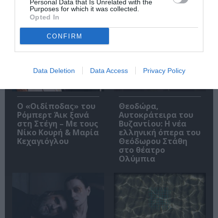
Personal Data that Is Unrelated with the
Purposes for which it was collected.
Opted In
Δημοφιλή Άρθρα
CONFIRM
Data Deletion
Data Access
Privacy Policy
O «Οιδίποδας» του
Θεοδώρα,
Ρόμπερτ Άικ ξανά
Αυτοκράτειρα του
στη Στέγη – Με τους
Βυζαντίου: Η νέα
Νίκο Κουρή & Μαρία
ελληνική όπερα του
Κεχαγιόγλου
Θεόδωρου Στάθη
στο θέατρο
Ολύμπια