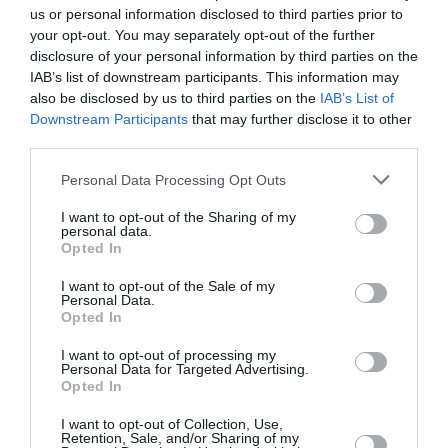
us or personal information disclosed to third parties prior to
your opt-out. You may separately opt-out of the further
disclosure of your personal information by third parties on the
Εισπράξεις πάνω
Η νέα ταινία
από 1 δισ. δολάρια
“Without Blood” της
IAB’s list of downstream participants. This information may
για το “Spider-Man:
Αντζελίνα Τζολί θα
also be disclosed by us to third parties on the
IAB’s List of
Brand New Day”
κάνει πρεμιέρα τον
Downstream Participants
that may further disclose it to other
Σεπτέμβριο
third parties.
Personal Data Processing Opt Outs
I want to opt-out of the Sharing of my
personal data.
Opted In
I want to opt-out of the Sale of my
Οι ταινίες που θα
Αύγουστος 2026 στο
Personal Data.
δούμε στις
Cinobo: Δυνατές
Opted In
κινηματογραφικές
σειρές και
αίθουσες από την
πρεμιέρες που δεν
I want to opt-out of processing my
Πέμπτη 6
βρίσκεις πουθενά
Personal Data for Targeted Advertising.
Αυγούστου
αλλού!
Opted In
I want to opt-out of Collection, Use,
Retention, Sale, and/or Sharing of my