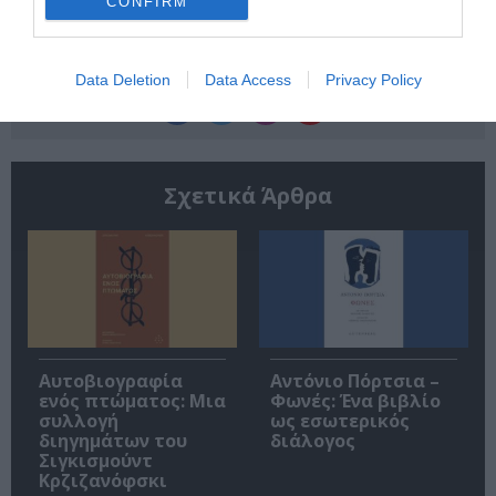
CONFIRM
Ακολουθήστε το Culturenow.gr
Data Deletion
Data Access
Privacy Policy
Σχετικά Άρθρα
Αυτοβιογραφία
Αντόνιο Πόρτσια –
ενός πτώματος: Μια
Φωνές: Ένα βιβλίο
συλλογή
ως εσωτερικός
διηγημάτων του
διάλογος
Σιγκισμούντ
Κρζιζανόφσκι