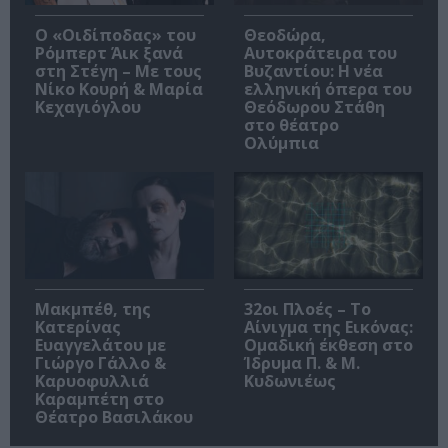
O «Οιδίποδας» του
Θεοδώρα,
Ρόμπερτ Άικ ξανά
Αυτοκράτειρα του
στη Στέγη – Με τους
Βυζαντίου: Η νέα
Νίκο Κουρή & Μαρία
ελληνική όπερα του
Κεχαγιόγλου
Θεόδωρου Στάθη
στο θέατρο
Ολύμπια
Μακμπέθ, της
32οι Πλοές – Το
Κατερίνας
Αίνιγμα της Εικόνας:
Ευαγγελάτου με
Ομαδική έκθεση στο
Γιώργο Γάλλο &
Ίδρυμα Π. & Μ.
Καρυοφυλλιά
Κυδωνιέως
Καραμπέτη στο
Θέατρο Βασιλάκου