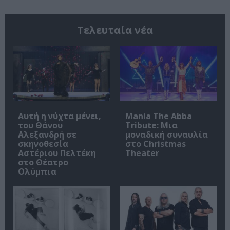
Τελευταία νέα
Αυτή η νύχτα μένει,
Mania The Abba
του Θάνου
Tribute: Μια
Αλεξανδρή σε
μοναδική συναυλία
σκηνοθεσία
στο Christmas
Αστέριου Πελτέκη
Theater
στο Θέατρο
Ολύμπια