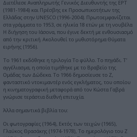
Διετέλεσε Αναπληρωτής Γενικός Διευθυντής της ΕΡΤ
(1981-1984) και Πρέσβης εκ Προσωπικοτήτων της
Ελλάδας στην UNESCO (1996-2004). Πρωτοεμφανίζεται
στα γράμματα το 1953, σε ηλικία 18 ετών με τη νουβέλα
Η διήγηση του Ιάσονα, που έγινε δεκτή με ενθουσιασμό
από την κριτική. Ακολουθεί το μυθιστόρημα Θύματα
ειρήνης (1956).
Το 1961 εκδόθηκε η τριλογία Το φύλλο. Το πηγάδι. Τ’
αγγέλιασμα, η οποία τιμήθηκε με το Βραβείο της
Ομάδας των Δώδεκα. Το 1966 δημοσίευσε το Ζ,
φανταστικό ντοκιμαντέρ ενός εγκλήματος, του οποίου
η κινηματογραφική μεταφορά από τον Κώστα Γαβρά
γνώρισε τεράστια διεθνή επιτυχία.
Άλλα σημαντικά βιβλία του:
Οι φωτογραφίες (1964), Εκτός των τειχών (1965),
Γλαύκος Θρασάκης (1974-1978), Το ημερολόγιο του Ζ