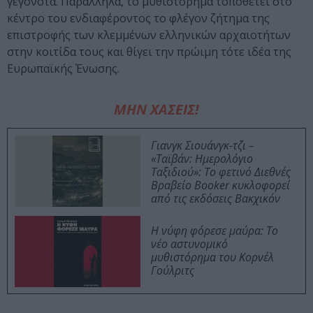
γεγονότα. Παράλληλα, το μυθιστόρημα τοποθετεί στο
κέντρο του ενδιαφέροντος το φλέγον ζήτημα της
επιστροφής των κλεμμένων ελληνικών αρχαιοτήτων
στην κοιτίδα τους και θίγει την πρώιμη τότε ιδέα της
Ευρωπαϊκής Ένωσης.
ΜΗΝ ΧΑΣΕΙΣ!
Γιανγκ Σιουάνγκ-τζι –
«Ταϊβάν: Ημερολόγιο
Ταξιδιού»: Το φετινό Διεθνές
Βραβείο Booker κυκλοφορεί
από τις εκδόσεις Βακχικόν
Η νύφη φόρεσε μαύρα: Το
νέο αστυνομικό
μυθιστόρημα του Κορνέλ
Γούλριτς