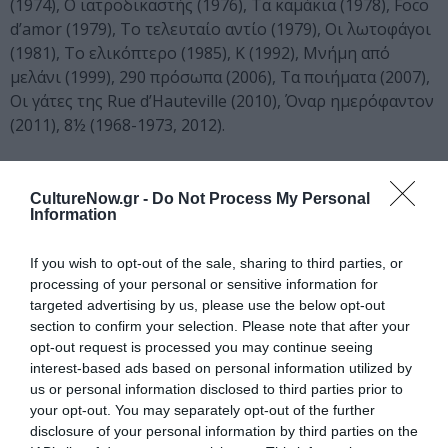
(1974), Ο ιατροδικαστής (1976), Τα καμάκια (1978), Foco
d’amor (1979), Το τελευταίο αντίο (1979), Οι λωτοφάγοι
(1981), Το ελικόπτερο (1985), Κ (1992), Μνήμη από
μελάνι (1999), 290 πρόσωπα (2006), Τα ποιήματα (2007),
Οι γάτες της Rue d’Hauteville (2010), Όναρ ημερόφαντον
(2011), 8½ (1968-1973, 2012).
Σύμφωνα με τα στοιχεία του Εθνικού Κέντρου Βιβλίου
(Ε.ΚΕ.ΒΙ.), είναι ο πιο πολυμεταφρασμένος Έλληνας
CultureNow.gr -
Do Not Process My Personal
Information
πεζογράφος μετά τον Καζαντζάκη.
Είναι παντρεμένος με την υψίφωνο Βάσω Παπαντωνίου
If you wish to opt-out of the sale, sharing to third parties, or
και έχουν μια κόρη, την Ευρυδίκη.
processing of your personal or sensitive information for
targeted advertising by us, please use the below opt-out
section to confirm your selection. Please note that after your
Ταυτότητα
opt-out request is processed you may continue seeing
interest-based ads based on personal information utilized by
Πληροφορίες έκδοσης:
ISBN:960-446-213-1, Μαλακό
us or personal information disclosed to third parties prior to
εξώφυλλο, Σχήμα:14 x 21 εκ., Σελίδες:320, Τιμή: €15,00
your opt-out. You may separately opt-out of the further
disclosure of your personal information by third parties on the