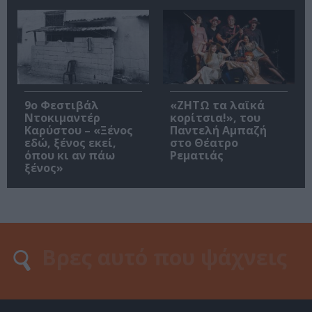
9ο Φεστιβάλ
«ΖΗΤΩ τα λαϊκά
Ντοκιμαντέρ
κορίτσια!», του
Καρύστου – «Ξένος
Παντελή Αμπαζή
εδώ, ξένος εκεί,
στο Θέατρο
όπου κι αν πάω
Ρεματιάς
ξένος»