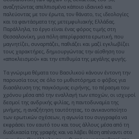
αναζητώντας απελπισμένα κάποιο ιδανικό και
παλεύοντας με τον έρωτα, τον θάνατο, τις ιδεολογίες
και τα φαντάσματα της μετεμφυλιακής Ελλάδας.
Παράλληλα, το έργο είναι ένας φόρος τιμής στη
Θεσσαλονίκη, μια πόλη απερίφραστα ερωτική, που
μαγνητίζει, συναρπάζει, παθιάζει και μαζί εγκλωβίζει
τους χαρακτήρες, δημιουργώντας την αίσθηση του
«αποκλεισμού» και την επιθυμία της μεγάλης φυγής.
Τα γνώριμα θέματα του Βασιλικού κάνουν έντονη την
παρουσία τους σε όλο το μυθιστόρημα: ο φόβος για
διασάλευση της παγκόσμιας ειρήνης, το πέρασμα του
χρόνου μέσα από την εναλλαγή των εποχών, οι ισχυροί
δεσμοί της ανδρικής φιλίας, η παντοδυναμία της
μνήμης, η αναζήτηση ταυτότητας, το ανικανοποίητο
των ερωτικών σχέσεων, η αγωνία του συγγραφέα να
εκφράσει τον εαυτό του και τους άλλους μέσα από τη
διαδικασία της γραφής και να λάβει θέση απέναντι στα