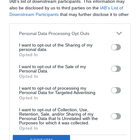
IAB’s list of downstream participants. This information may
also be disclosed by us to third parties on the
IAB’s List of
Ακολουθήστε το Culturenow.gr στο
Google News
και
Downstream Participants
that may further disclose it to other
μάθετε πρώτοι όλες τις ειδήσεις
third parties.
Δείτε όλα τα
τελευταία νέα
για την Τέχνη και τον
Personal Data Processing Opt Outs
Πολιτισμό στο
Culturenow.gr
I want to opt-out of the Sharing of my
personal data.
Opted In
Νέοι Διαγωνισμοί
❯
I want to opt-out of the Sale of my
Personal Data.
Tags
Opted In
ΒΑΣΙΛΗΣ ΒΑΣΙΛΙΚΟΣ
ΠΕΖΟΓΡΑΦΙΑ
I want to opt-out of processing my
Personal Data for Targeted Advertising.
Opted In
Newsletter
I want to opt-out of Collection, Use,
Κάθε βδομάδα στο e-mail σας τα τελευταία νέα για
Retention, Sale, and/or Sharing of my
την Τέχνη και τον Πολιτισμό!
Personal Data that Is Unrelated with the
Purposes for which it was collected.
Opted In