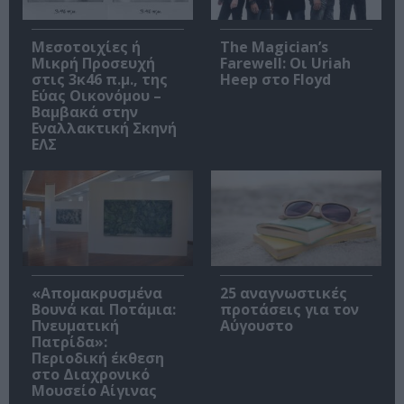
Μεσοτοιχίες ή
The Magician’s
Μικρή Προσευχή
Farewell: Οι Uriah
στις 3κ46 π.μ., της
Heep στο Floyd
Εύας Οικονόμου –
Βαμβακά στην
Εναλλακτική Σκηνή
ΕΛΣ
«Απομακρυσμένα
25 αναγνωστικές
Βουνά και Ποτάμια:
προτάσεις για τον
Πνευματική
Αύγουστο
Πατρίδα»:
Περιοδική έκθεση
στο Διαχρονικό
Μουσείο Αίγινας