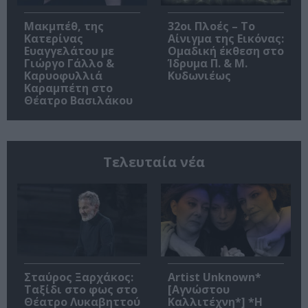
Μακμπέθ, της
32οι Πλοές – Το
Κατερίνας
Αίνιγμα της Εικόνας:
Ευαγγελάτου με
Ομαδική έκθεση στο
Γιώργο Γάλλο &
Ίδρυμα Π. & Μ.
Καρυοφυλλιά
Κυδωνιέως
Καραμπέτη στο
Θέατρο Βασιλάκου
Τελευταία νέα
Σταύρος Ξαρχάκος:
Artist Unknown*
Ταξίδι στο φως στο
[Αγνώστου
Θέατρο Λυκαβηττού
Καλλιτέχνη*] *Η