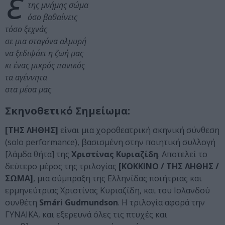
ε
της μνήμης σώμα
όσο βαθαίνεις
τόσο ξεχνάς
σε μια σταγόνα αλμυρή
να ξεδιψάει η ζωή μας
κι ένας μικρός πανικός
τα αγέννητα
στα μέσα μας
Σκηνοθετικό Σημείωμα:
[ΤΗΣ ΛΗΘΗΣ]
είναι μια χοροθεατρική σκηνική σύνθεση
(solo performance), βασισμένη στην ποιητική συλλογή
[λάμδα θήτα] της
Χριστίνας Κυριαζίδη
. Αποτελεί το
δεύτερο μέρος της τριλογίας
[ΚΟΚΚΙΝΟ / ΤΗΣ ΛΗΘΗΣ /
ΣΩΜΑ]
, μια σύμπραξη της Ελληνίδας ποιήτριας και
ερμηνεύτριας Χριστίνας Κυριαζίδη, και του Ισλανδού
συνθέτη
Smári Gudmundson
. Η τριλογία αφορά την
ΓΥΝΑΙΚΑ, και εξερευνά όλες τις πτυχές και