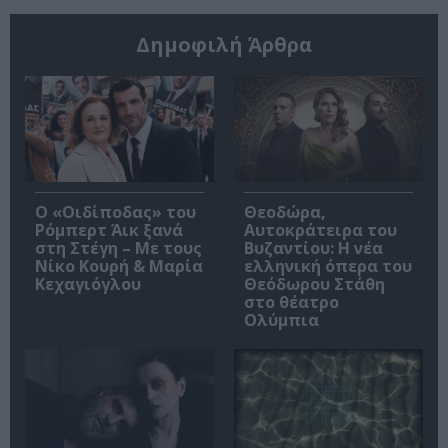
Δημοφιλή Άρθρα
O «Οιδίποδας» του
Θεοδώρα,
Ρόμπερτ Άικ ξανά
Αυτοκράτειρα του
στη Στέγη – Με τους
Βυζαντίου: Η νέα
Νίκο Κουρή & Μαρία
ελληνική όπερα του
Κεχαγιόγλου
Θεόδωρου Στάθη
στο θέατρο
Ολύμπια