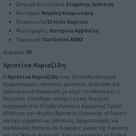
Σκηνικά αντικείμενα:
Σταμάτης Λεόντιος
Φωτισμοί:
Νεφέλη Κουμιωτάκη
Επικοινωνία:
Ελπίδα Χαρίτου
Φωτογραφίες:
Κατερίνα Αρβανίτη
Παραγωγή:
OurStories AMKE
Διάρκεια:
50′
Χριστίνα Κυριαζίδη:
Η
Χριστίνα Κυριαζίδη
είναι Ελληνίδα ποιήτρια,
δραματουργός, ηθοποιός, μουσικός, podcaster και
ραδιοφωνική παραγωγός με έδρα την Αθήνα και το
Βερολίνο. Σπούδασε υποκριτική και θεατρική
συγγραφή στην Ελλάδα (Ανώτερη Δραματική Σχολή
ΑΡΧΗ) και την Μεγάλη Βρετανία (University of Exeter)
και έχει εργαστεί ως ηθοποιός, δραματουργός και
παιδαγωγός θεάτρου σε διάφορες χώρες της Ευρώπης
και της Νότιας Αμερικής. Έχει συνεργαστεί με διεθνή