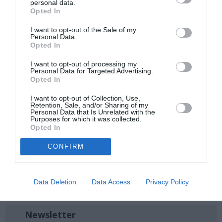
personal data.
Ακολουθήστε το Culturenow.gr στο
Google News
και
Opted In
μάθετε πρώτοι όλες τις ειδήσεις
I want to opt-out of the Sale of my
Personal Data.
Δείτε όλα τα
τελευταία νέα
για την Τέχνη και τον
Opted In
Πολιτισμό στο
Culturenow.gr
I want to opt-out of processing my
Personal Data for Targeted Advertising.
Νέοι Διαγωνισμοί
❯
Opted In
I want to opt-out of Collection, Use,
Tags
Retention, Sale, and/or Sharing of my
Personal Data that Is Unrelated with the
Purposes for which it was collected.
ΕΛΛΗΝΕΣ ΣΥΓΓΡΑΦΕΙΣ
ΕΛΛΗΝΙΚΟ ΕΡΓΟ
Opted In
ΖΑΝ ΚΟΚΤΩ
ΘΕΑΤΡΙΚΕΣ ΠΑΡΑΣΤΑΣΕΙΣ 2023 - 2024
CONFIRM
ΚΩΝΣΤΑΝΤΙΝΟΣ ΚΑΒΑΦΗΣ
ΞΕΝΟΙ ΣΥΓΓΡΑΦΕΙΣ
ΠΕΙΡΑΜΑΤΙΚΟ - MULTI SHOWS - PERFORMANCE
ΠΟΙΗΣΗ
Data Deletion
Data Access
Privacy Policy
ΧΟΡΟΘΕΑΤΡΟ
Newsletter