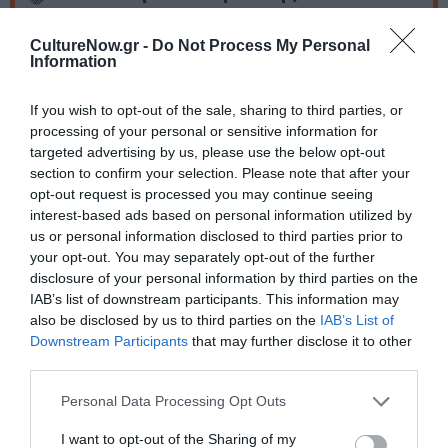
Ημερομηνία:
CultureNow.gr -
Do Not Process My Personal
Information
02/03/2024
24/03/2024
Από:
Εως:
Σάββατο στις 21:00 και Κυριακή στις 20:00
If you wish to opt-out of the sale, sharing to third parties, or
processing of your personal or sensitive information for
Τοποθεσία:
targeted advertising by us, please use the below opt-out
section to confirm your selection. Please note that after your
Θέατρο Φούρνος, Μαυρομιχάλη 168, Εξάρχεια
opt-out request is processed you may continue seeing
interest-based ads based on personal information utilized by
Θέατρο Φούρνος
us or personal information disclosed to third parties prior to
your opt-out. You may separately opt-out of the further
Eισιτήρια:
disclosure of your personal information by third parties on the
IAB’s list of downstream participants. This information may
12 ευρώ (κανονικό), 10 ευρώ (μειωμένο: φοιτητές,
also be disclosed by us to third parties on the
IAB’s List of
άνεργοι ΟΑΕΔ, ΑμΕΑ, συνοδός ΑμΕΑ, άνω των 65)
Downstream Participants
that may further disclose it to other
third parties.
Πληροφορίες / Κρατήσεις:
Τηλ.: 21 0646 0748 |
fournos-culture.gr
Personal Data Processing Opt Outs
I want to opt-out of the Sharing of my