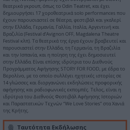
θεατρικά γκρουπ, όπως το Odin Τeatret, και έχει
δημιουργήσει 17 χοροθεατρικά solo performances που
έχουν παρουσιαστεί σε θέατρα, φεστιβάλ και γκαλερί
στην Ελλάδα, Γερμανία, Γαλλία, Ιταλία, Αργεντινή και
Βραζιλία (Festival d’Avignon OFF, Magdalena Theatre
Festival κλπ). Τα θεατρικά της έργα έχουν βραβευτεί και
παρουσιαστεί στην Ελλάδα, τη Γερμανία, τη Βραζιλία
και την Ισπανία, και η ποίηση της έχει δημοσιευτεί
στην Ελλάδα. Είναι επίσης ιδρύτρια του Διεθνούς
Προγράμματος Αφήγησης STORY FOR FOOD, με έδρα το
Βερολίνο, με το οποίο συλλέγει ηχητικές ιστορίες σε
14 γλώσσες και διοργανώνει εκδηλώσεις προφορικής
αφήγησης και ραδιοφωνικές εκπομπές. Τελος, είναι η
ιδρύτρια του Διεθνούς Φεστιβάλ Αφήγησης Ιστοριών
και Παραστατικών Τεχνών “We Love Stories” στα Χανιά
της Κρήτης.
Ταυτότητα Εκδήλωσης