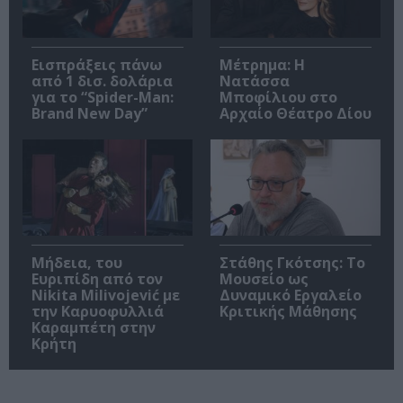
Εισπράξεις πάνω
Μέτρημα: Η
από 1 δισ. δολάρια
Νατάσσα
για το “Spider-Man:
Μποφίλιου στο
Brand New Day”
Αρχαίο Θέατρο Δίου
Μήδεια, του
Στάθης Γκότσης: Το
Ευριπίδη από τον
Μουσείο ως
Nikita Milivojević με
Δυναμικό Εργαλείο
την Καρυοφυλλιά
Κριτικής Μάθησης
Καραμπέτη στην
Κρήτη