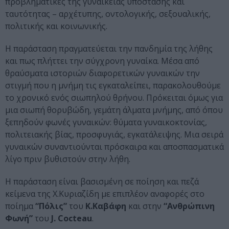
προβληματικές της γυναικείας υπόστασης και
ταυτότητας – αρχέτυπης, οντολογικής, σεξουαλικής,
πολιτικής και κοινωνικής.
Η παράσταση πραγματεύεται την πανδημία της λήθης
και πως πλήττει την σύγχρονη γυναίκα. Μέσα από
θραύσματα ιστοριών διαφορετικών γυναικών την
στιγμή που η μνήμη τις εγκαταλείπει, παρακολουθούμε
το χρονικό ενός σιωπηλού θρήνου. Πρόκειται όμως για
μια σιωπή θορυβώδη, γεμάτη άλματα μνήμης, από όπου
ξεπηδούν φωνές γυναικών: θύματα γυναικοκτονίας,
πολιτειακής βίας, προσφυγιάς, εγκατάλειψης. Μια σειρά
γυναικών συναντιούνται πρόσκαιρα και αποσπασματικά
λίγο πριν βυθιστούν στην λήθη.
Η παράσταση είναι βασισμένη σε ποίηση και πεζά
κείμενα της Χ.Κυριαζίδη με επιπλέον αναφορές στο
ποίημα
“Πόλις”
του
Κ.Καβάφη
και στην
“Ανθρώπινη
Φωνή”
του
J. Cocteau
.