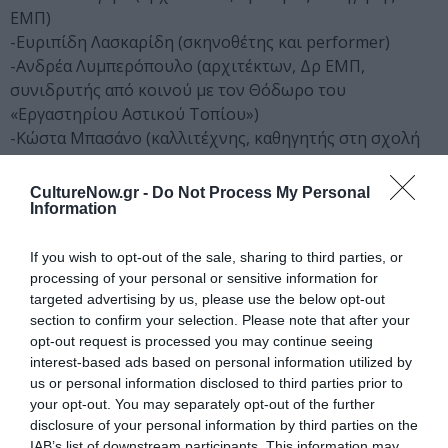
ΕΜΠ)
-Ευριπίδη Λασκαρίδη (σκηνοθέτης και performer)
-Ανδρέα Λυμπερόπουλο (αρχιτέκτων, Δρ ΕΜΠ,
συνιδρυτής από κοινού με τον Θόδωρο του
«Εργαστηρίου Αστικού Τοπίου»)
-Κώστα Μπασάνο (καλλιτέχνης, καθηγητής στη σχολή
καλών τεχνών του Πανεπιστήμιου Ιωαννίνων)
-Βασίλη Νούλα (σκηνοθέτης και εικαστικός,
CultureNow.gr -
Do Not Process My Personal
συνιδρυτής του χώρου EIGHT / ΤΟ ΟΧΤΩ – A critical
Information
institute for arts and politics)
-Λυδία Παπαδημητρίου (αναπληρώτρια καθηγήτρια
If you wish to opt-out of the sale, sharing to third parties, or
processing of your personal or sensitive information for
κινηματογραφικών σπουδών στο Liverpool John
targeted advertising by us, please use the below opt-out
Moores University, αρχισυντάκτρια του Journal of
section to confirm your selection. Please note that after your
Greek Media and Culture)
opt-out request is processed you may continue seeing
-Νεφέλη Παπαδημητρίου (αρχιτέκτονας, ιδρυτικό
interest-based ads based on personal information utilized by
μέλος και βασικό στέλεχος της Cities In Balance)
us or personal information disclosed to third parties prior to
-Franck-Lee Alli-Tis aka V Stylianidou (καλλιτέχνης)
your opt-out. You may separately opt-out of the further
disclosure of your personal information by third parties on the
Πρόγραμμα προβολών
IAB’s list of downstream participants. This information may