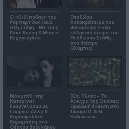
O «Οιδίποδας» του
Θεοδώρα,
Ρόμπερτ Άικ ξανά
Αυτοκράτειρα του
στη Στέγη – Με τους
Βυζαντίου: Η νέα
Νίκο Κουρή & Μαρία
ελληνική όπερα του
Κεχαγιόγλου
Θεόδωρου Στάθη
στο θέατρο
Ολύμπια
Μακμπέθ, της
32οι Πλοές – Το
Κατερίνας
Αίνιγμα της Εικόνας:
Ευαγγελάτου με
Ομαδική έκθεση στο
Γιώργο Γάλλο &
Ίδρυμα Π. & Μ.
Καρυοφυλλιά
Κυδωνιέως
Καραμπέτη στο
Θέατρο Βασιλάκου