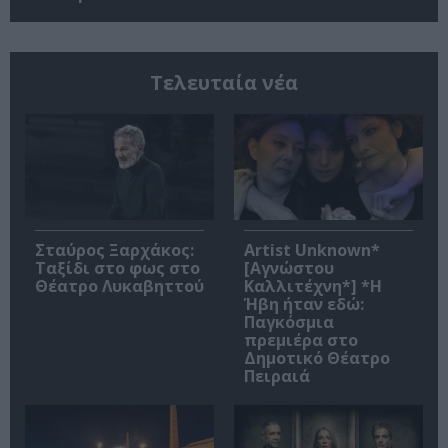
Τελευταία νέα
Σταύρος Ξαρχάκος:
Artist Unknown*
Ταξίδι στο φως στο
[Αγνώστου
Θέατρο Λυκαβηττού
Καλλιτέχνη*] *Η
Ήβη ήταν εδώ:
Παγκόσμια
πρεμιέρα στο
Δημοτικό Θέατρο
Πειραιά