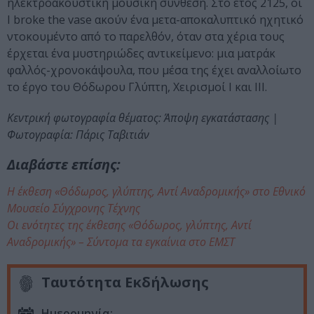
ηλεκτροακουστική μουσική σύνθεση. Στο έτος 2125, οι
I broke the vase ακούν ένα μετα-αποκαλυπτικό ηχητικό
ντοκουμέντο από το παρελθόν, όταν στα χέρια τους
έρχεται ένα μυστηριώδες αντικείμενο: μια ματράκ
φαλλός-χρονοκάψουλα, που μέσα της έχει αναλλοίωτο
το έργο του Θόδωρου Γλύπτη, Χειρισμοί I και III.
Κεντρική φωτογραφία θέματος: Άποψη εγκατάστασης |
Φωτογραφία: Πάρις Ταβιτιάν
Διαβάστε επίσης:
Η έκθεση «Θόδωρος, γλύπτης, Αντί Αναδρομικής» στο Εθνικό
Μουσείο Σύγχρονης Τέχνης
Οι ενότητες της έκθεσης «Θόδωρος, γλύπτης, Αντί
Αναδρομικής» – Σύντομα τα εγκαίνια στο ΕΜΣΤ
Ταυτότητα Εκδήλωσης
Ημερομηνία: