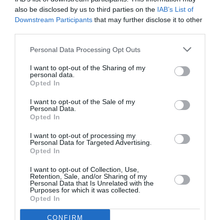
Αίθουσα Προβολών– Ημιώροφος
also be disclosed by us to third parties on the
IAB’s List of
Downstream Participants
that may further disclose it to other
19:00-19:45
third parties.
Art Φιλ (Εκπομπή του καναλιού Seven X για τα
Personal Data Processing Opt Outs
εικαστικά)
Γλύπτης Θόδωρος, έκθεση «Μεταίχμιο» στο
I want to opt-out of the Sharing of my
Κέντρο Σύγχρονης Τέχνης Ιλεάνα Τούντα, 1999
personal data.
Opted In
Διάρκεια: 31‘
I want to opt-out of the Sale of my
Personal Data.
Προβολή και παρουσίαση της εκπομπής Art Φιλ όπου ο
Opted In
γλύπτης Θόδωρος συζητάει με την Κατερίνα
I want to opt-out of processing my
Ζαχαροπούλου.
Personal Data for Targeted Advertising.
Opted In
Το βίντεο προέρχεται από το SAVE THE DATES – ένα
I want to opt-out of Collection, Use,
οπτικοακουστικό αρχείο για τη σύγχρονη τέχνη, ΕΜΣΤ
Retention, Sale, and/or Sharing of my
Personal Data that Is Unrelated with the
/ ΑΣΚΤ.
Purposes for which it was collected.
Opted In
Κύριος χορηγός της πλατφόρμας SAVE THE DATES είναι
CONFIRM