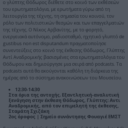
ο γλύπτης Θόδωρος διέθετε στο κοινό των εκθέσεών
του ερωτηματολόγια, με ερωτήματα γύρω από τη
λειτουργία της τέχνης, τη σημασία του κοινού, τον
ρόλο των πολιτιστικών θεσμών και των επαγγελματιών
της τέχνης. Ο Νίκος Αρβανίτης, με το φορητό,
ενεργειακά αυτόνομο, ραδιοσταθμό, ηχητικό γλυπτό de
gustibus non est disputandum πραγματοποίησε
συνεντεύξεις στο κοινό της έκθεσης Θόδωρος, Γλύπτης
Αντί Αναδρομικής βασισμένες στα ερωτηματολόγια του
Θόδωρου και δημιούργησε μια σειρά από podcasts. Τα
podcasts αυτά θα ακούγονται καθόλη τη διάρκεια της
ημέρας από το σύστημα ανακοινώσεων του Μουσείου.
12:30-14:30
Στα όρια της αντοχής. Εξαντλητική-αναλυτική
ξενάγηση στην έκθεση Θόδωρος, Γλύπτης: Αντι
Αναδρομικής, από τον επιμελητή της έκθεσης,
Σταμάτη Σχιζάκη
2ος όροφος | Σημείο συνάντησης Φουαγιέ ΕΜΣΤ