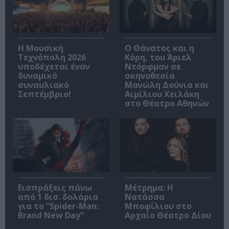
Η Μουσική
Ο Θάνατος και η
Τεχνόπολη 2026
Κόρη, του Άριελ
υποδέχεται έναν
Ντόρφμαν σε
δυναμικό
σκηνοθεσία
συναυλιακό
Μανώλη Δούνια και
Σεπτέμβριο!
Αιμίλιου Χειλάκη
στο Θέατρο Αθηνών
Εισπράξεις πάνω
Μέτρημα: Η
από 1 δισ. δολάρια
Νατάσσα
για το “Spider-Man:
Μποφίλιου στο
Brand New Day”
Αρχαίο Θέατρο Δίου