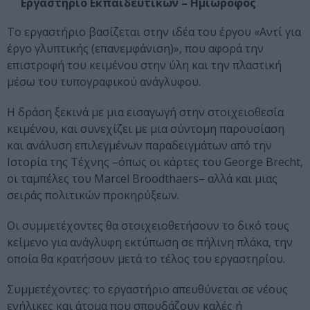
Εργαστήριο Εκπαιδευτικών – Ημιώροφος
Το εργαστήριο βασίζεται στην ιδέα του έργου «Αντί για
έργο γλυπτικής (επανεμφάνιση)», που αφορά την
επιστροφή του κειμένου στην ύλη και την πλαστική
μέσω του τυπογραφικού ανάγλυφου.
Η δράση ξεκινά με μια εισαγωγή στην στοιχειοθεσία
κειμένου, και συνεχίζει με μια σύντομη παρουσίαση
και ανάλυση επιλεγμένων παραδειγμάτων από την
Ιστορία της Τέχνης –όπως οι κάρτες του George Brecht,
οι ταμπέλες του Marcel Broodthaers– αλλά και μιας
σειράς πολιτικών προκηρύξεων.
Οι συμμετέχοντες θα στοιχειοθετήσουν το δικό τους
κείμενο για ανάγλυφη εκτύπωση σε πήλινη πλάκα, την
οποία θα κρατήσουν μετά το τέλος του εργαστηρίου.
Συμμετέχοντες: το εργαστήριο απευθύνεται σε νέους
ενήλικες και άτομα που σπουδάζουν καλές ή