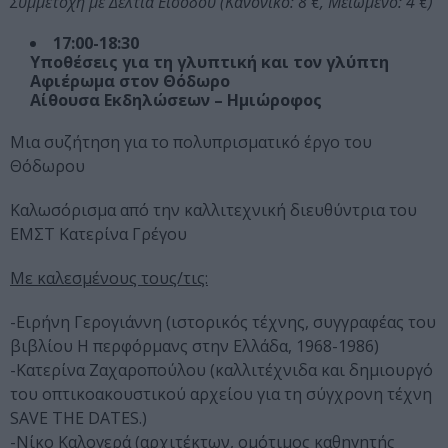
Συμμετοχή με Δελτία Εισόδου (Κανονικό: 8 €, Μειωμένο: 4 €)
17:00-18:30
Υποθέσεις για τη γλυπτική και τον γλύπτη
Αφιέρωμα στον Θόδωρο
Αίθουσα Εκδηλώσεων – Ημιώροφος
Μια συζήτηση για το πολυπρισματικό έργο του
Θόδωρου
Καλωσόρισμα από την καλλιτεχνική διευθύντρια του
ΕΜΣΤ Κατερίνα Γρέγου
Με καλεσμένους τους/τις:
-Ειρήνη Γερογιάννη (ιστορικός τέχνης, συγγραφέας του
βιβλίου Η περφόρμανς στην Ελλάδα, 1968-1986)
-Κατερίνα Ζαχαροπούλου (καλλιτέχνιδα και δημιουργό
του οπτικοακουστικού αρχείου για τη σύγχρονη τέχνη
SAVE THE DATES.)
-Νίκο Καλογερά (αρχιτέκτων, ομότιμος καθηγητής