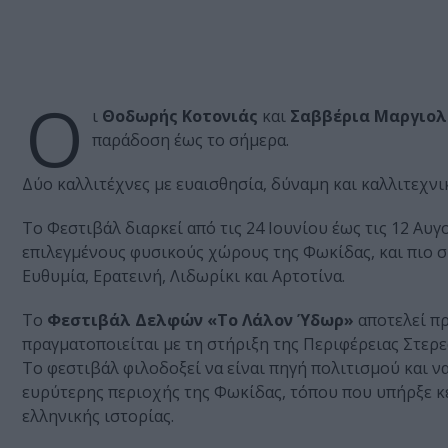
Ο
ι
Θοδωρής Κοτονιάς
και
Σαββέρια Μαργιολ
παράδοση έως το σήμερα.
Δύο καλλιτέχνες με ευαισθησία, δύναμη και καλλιτεχνι
Το Φεστιβάλ διαρκεί από τις 24 Ιουνίου έως τις 12 Αυ
επιλεγμένους φυσικούς χώρους της Φωκίδας, και πιο συγ
Ευθυμία, Ερατεινή, Λιδωρίκι και Αρτοτίνα.
Το
Φεστιβάλ Δελφών «Το Λάλον Ύδωρ»
αποτελεί π
πραγματοποιείται με τη στήριξη της Περιφέρειας Στερ
Το φεστιβάλ φιλοδοξεί να είναι πηγή πολιτισμού και ν
ευρύτερης περιοχής της Φωκίδας, τόπου που υπήρξε κέ
ελληνικής ιστορίας.