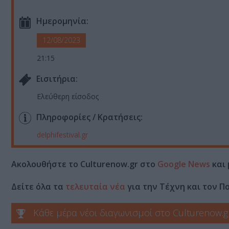
Ημερομηνία:
12/08/2023
21:15
Eισιτήρια:
Ελεύθερη είσοδος
Πληροφορίες / Κρατήσεις:
delphifestival.gr
Ακολουθήστε το Culturenow.gr στο
Google News
και 
Δείτε όλα τα
τελευταία νέα
για την Τέχνη και τον Π
Κάθε μέρα νέοι διαγωνισμοί στο Culturenow.g