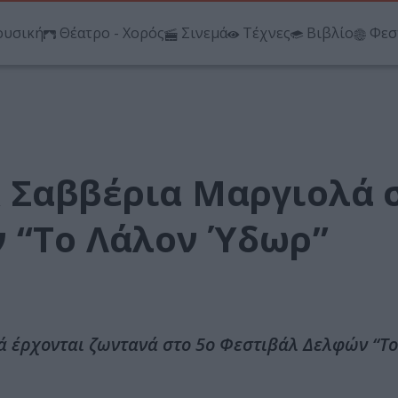
υσική
Θέατρο - Χορός
Σινεμά
Τέχνες
Βιβλίο
Φεσ
 Σαββέρια Μαργιολά 
 “Το Λάλον Ύδωρ”
ά έρχονται ζωντανά στο 5ο Φεστιβάλ Δελφών “Τ