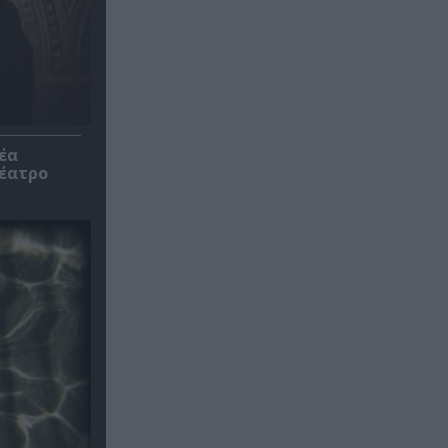
έα
θέατρο