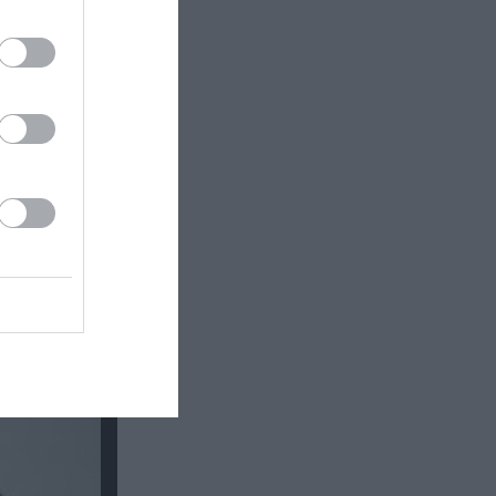
ίο Θέατρο