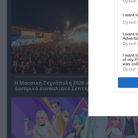
Opted 
I want t
Opted 
I want 
Advertis
Opted 
I want t
of my P
was col
Opted 
Η Μουσική Τεχνόπολη 2026 υποδέχεται έναν
δυναμικό συναυλιακό Σεπτέμβριο!