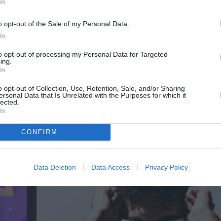
In
o opt-out of the Sale of my Personal Data.
In
to opt-out of processing my Personal Data for Targeted
ing.
In
o opt-out of Collection, Use, Retention, Sale, and/or Sharing
ersonal Data that Is Unrelated with the Purposes for which it
lected.
In
Μέτρημα: Η Νατάσσα Μποφίλιου στο Αρχα
CONFIRM
Δίου
Data Deletion
Data Access
Privacy Policy