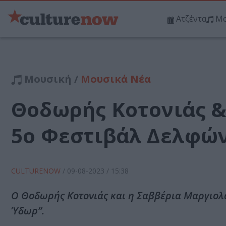
Ατζέντα
Μο
Μουσική /
Μουσικά Νέα
Θοδωρής Κοτονιάς &
5ο Φεστιβάλ Δελφών
CULTURENOW
/
09-08-2023
/ 15:38
Ο Θοδωρής Κοτονιάς και η Σαββέρια Μαργιολ
Ύδωρ”.