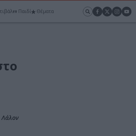
τιβάλ
Παιδί
Θέματα
στο
ο Λάλον