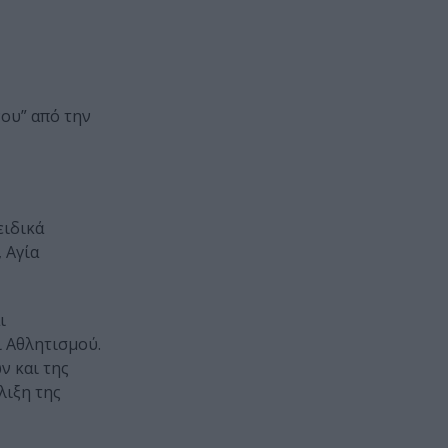
νου” από την
ειδικά
 Αγία
ι
ι Αθλητισμού.
ν και της
λιξη της