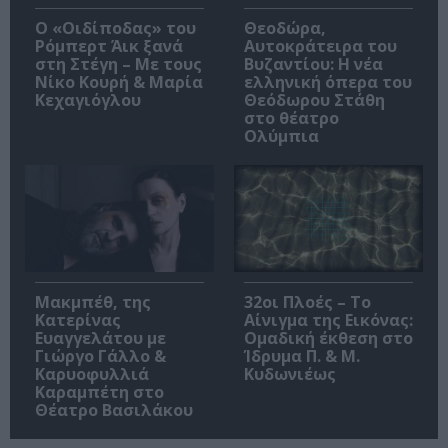
O «Οιδίποδας» του
Θεοδώρα,
Ρόμπερτ Άικ ξανά
Αυτοκράτειρα του
στη Στέγη – Με τους
Βυζαντίου: Η νέα
Νίκο Κουρή & Μαρία
ελληνική όπερα του
Κεχαγιόγλου
Θεόδωρου Στάθη
στο θέατρο
Ολύμπια
Μακμπέθ, της
32οι Πλοές – Το
Κατερίνας
Αίνιγμα της Εικόνας:
Ευαγγελάτου με
Ομαδική έκθεση στο
Γιώργο Γάλλο &
Ίδρυμα Π. & Μ.
Καρυοφυλλιά
Κυδωνιέως
Καραμπέτη στο
Θέατρο Βασιλάκου