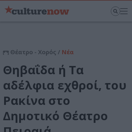
Θέατρο - Χορός /
Νέα
Θηβαΐδα ή Τα
αδέλφια εχθροί, του
Ρακίνα στο
Δημοτικό Θέατρο
Πειραιά