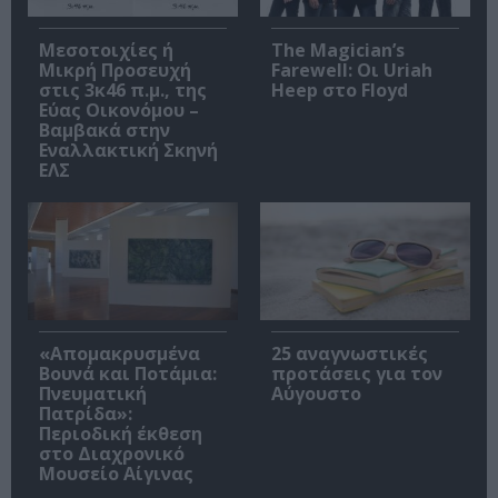
Μεσοτοιχίες ή
The Magician’s
Μικρή Προσευχή
Farewell: Οι Uriah
στις 3κ46 π.μ., της
Heep στο Floyd
Εύας Οικονόμου –
Βαμβακά στην
Εναλλακτική Σκηνή
ΕΛΣ
«Απομακρυσμένα
25 αναγνωστικές
Βουνά και Ποτάμια:
προτάσεις για τον
Πνευματική
Αύγουστο
Πατρίδα»:
Περιοδική έκθεση
στο Διαχρονικό
Μουσείο Αίγινας