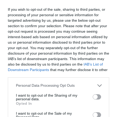
Δείτε όλα τα
τελευταία νέα
για την Τέχνη και τον
Πολιτισμό στο
Culturenow.gr
If you wish to opt-out of the sale, sharing to third parties, or
processing of your personal or sensitive information for
targeted advertising by us, please use the below opt-out
Νέοι Διαγωνισμοί
❯
section to confirm your selection. Please note that after your
opt-out request is processed you may continue seeing
Tags
interest-based ads based on personal information utilized by
us or personal information disclosed to third parties prior to
ΑΡΧΑΙΟ ΔΡΑΜΑ
ΘΕΑΤΡΙΚΕΣ ΠΑΡΑΣΤΑΣΕΙΣ 2022 - 2023
your opt-out. You may separately opt-out of the further
disclosure of your personal information by third parties on the
ΚΛΕΟΠΑΤΡΑ ΜΑΡΚΟΥ
IAB’s list of downstream participants. This information may
also be disclosed by us to third parties on the
IAB’s List of
Newsletter
Downstream Participants
that may further disclose it to other
third parties.
Κάθε βδομάδα στο e-mail σας τα τελευταία νέα για
την Τέχνη και τον Πολιτισμό!
Personal Data Processing Opt Outs
I want to opt-out of the Sharing of my
personal data.
Opted In
I want to opt-out of the Sale of my
Personal Data.