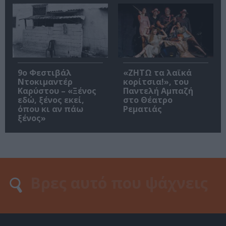
9ο Φεστιβάλ
«ΖΗΤΩ τα λαϊκά
Ντοκιμαντέρ
κορίτσια!», του
Καρύστου – «Ξένος
Παντελή Αμπαζή
εδώ, ξένος εκεί,
στο Θέατρο
όπου κι αν πάω
Ρεματιάς
ξένος»