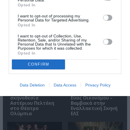
Ακολουθήστε το Culturenow.gr
Opted In
I want to opt-out of processing my
Personal Data for Targeted Advertising.
Opted In
Σχετικά Άρθρα
I want to opt-out of Collection, Use,
Retention, Sale, and/or Sharing of my
Personal Data that Is Unrelated with the
Purposes for which it was collected.
Opted In
CONFIRM
Αυτή η νύχτα μένει,
Μεσοτοιχίες ή
Data Deletion
Data Access
Privacy Policy
του Θάνου
Μικρή Προσευχή
Αλεξανδρή σε
στις 3κ46 π.μ., της
σκηνοθεσία
Εύας Οικονόμου –
Αστέριου Πελτέκη
Βαμβακά στην
στο Θέατρο
Εναλλακτική Σκηνή
Ολύμπια
ΕΛΣ