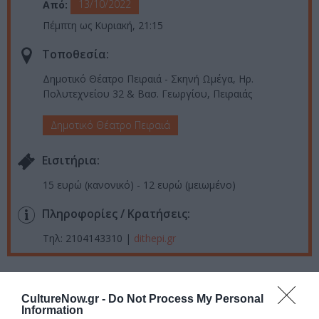
13/10/2022
Από:
Πέμπτη ως Κυριακή, 21:15
Τοποθεσία:
Δημοτικό Θέατρο Πειραιά - Σκηνή Ωμέγα, Ηρ.
Πολυτεχνείου 32 & Βασ. Γεωργίου, Πειραιάς
Δημοτικό Θέατρο Πειραιά
Eισιτήρια:
15 ευρώ (κανονικό) - 12 ευρώ (μειωμένο)
Πληροφορίες / Κρατήσεις:
Τηλ: 2104143310 |
dithepi.gr
Ακολουθήστε το Culturenow.gr στο
Google News
και
μάθετε πρώτοι όλες τις ειδήσεις
CultureNow.gr -
Do Not Process My Personal
Information