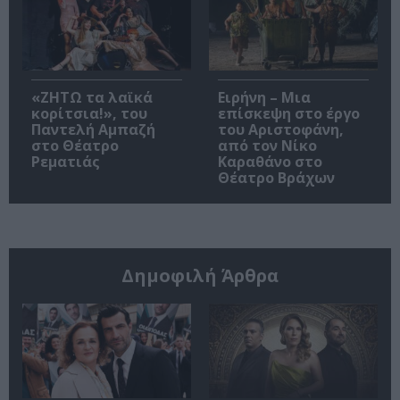
«ΖΗΤΩ τα λαϊκά
Ειρήνη – Μια
κορίτσια!», του
επίσκεψη στο έργο
Παντελή Αμπαζή
του Αριστοφάνη,
στο Θέατρο
από τον Νίκο
Ρεματιάς
Καραθάνο στο
Θέατρο Βράχων
Δημοφιλή Άρθρα