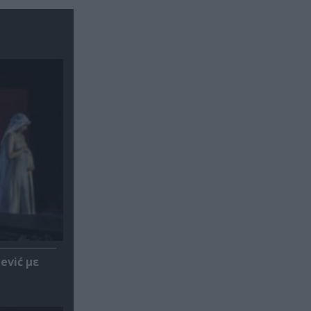
ević με