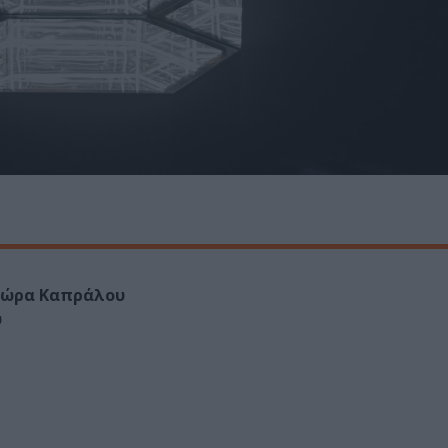
ώρα Καπράλου
υ