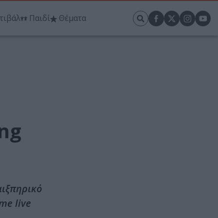
τιβάλ
Παιδί
Θέματα
ing
αιξπηρικό
me live