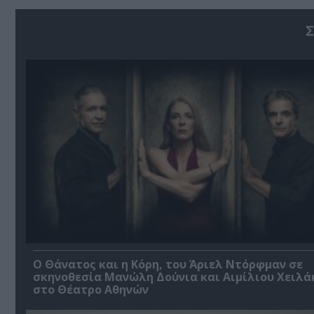
Σ
Ο Θάνατος και η Κόρη, του Άριελ Ντόρφμαν σε
σκηνοθεσία Μανώλη Δούνια και Αιμίλιου Χειλά
στο Θέατρο Αθηνών