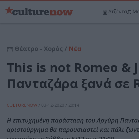
Ατζέντα
Μο
Θέατρο - Χορός /
Νέα
This is not Romeo & 
Πανταζάρα ξανά σε R
CULTURENOW
/
03-12-2020
/ 20:14
Η επιτυχημένη παράσταση του Αργύρη Πανταζάρ
αριστούργημα θα παρουσιαστεί και πάλι ζωντα
streaming το Σάββατο 5/12 στις 21:00.