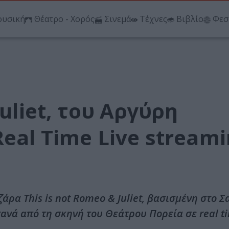
υσική
Θέατρο - Χορός
Σινεμά
Τέχνες
Βιβλίο
Φεσ
Juliet, του Αργύρη
eal Time Live stream
α This is not Romeo & Juliet, βασισμένη στο Σ
νά από τη σκηνή του Θεάτρου Πορεία σε real ti