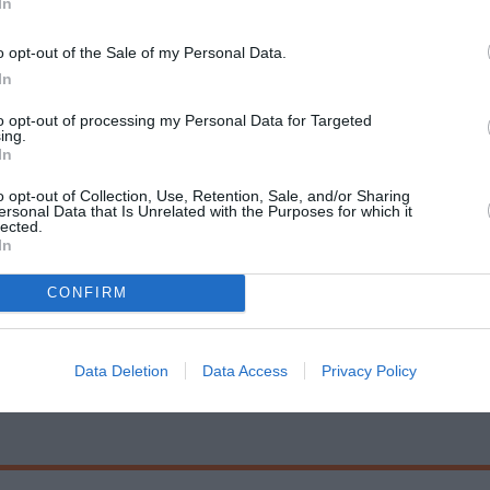
In
παραγωγή με το θέατρο Πορεία
o opt-out of the Sale of my Personal Data.
In
to opt-out of processing my Personal Data for Targeted
ing.
In
Τοποθεσία:
o opt-out of Collection, Use, Retention, Sale, and/or Sharing
ersonal Data that Is Unrelated with the Purposes for which it
Θέατρο Πορεία, Τρικόρφων 3, Αθήνα
lected.
In
Θέατρο Πορεία
CONFIRM
Data Deletion
Data Access
Privacy Policy